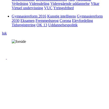
Vejledning
Vidensdeling
Videregående uddannelse
Vikar
Virtuel undervisning
VUC
Ytringsfrihed
Gymnasiereform 2016
Kunstig intelligens
Gymnasiereform
2030
Eksamen
Fremmedsprog
Corona
Elevfordeling
Tidsregistrering
OK 13
Uddannelsespolitik
luk