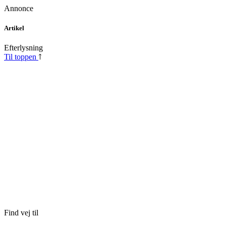
Annonce
Skip
Artikel
to
content
Efterlysning
Til toppen
Find vej til