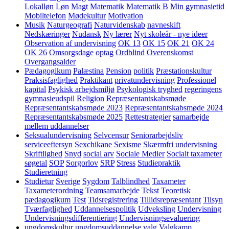
Lokalløn
Løn
Magt
Matematik
Matematik B
Min gymnasietid
Mobiltelefon
Mødekultur
Motivation
Musik
Naturgeografi
Naturvidenskab
navneskift
Nedskæringer
Nudansk
Ny lærer
Nyt skoleår - nye ideer
Observation af undervisning
OK 13
OK 15
OK 21
OK 24
OK 26
Omsorgsdage
optag
Ordblind
Overenskomst
Overgangsalder
Pædagogikum
Palæstina
Pension
politik
Præstationskultur
Praksisfaglighed
Praktikant
privatundervisning
Professionel
kapital
Psykisk arbejdsmiljø
Psykologisk tryghed
regeringens
gymnasieudspil
Religion
Repræsentantskabsmøde
Repræsentantskabsmøde 2023
Repræsentantskabsmøde 2024
Repræsentantskabsmøde 2025
Rettestrategier
samarbejde
mellem uddannelser
Seksualundervisning
Selvcensur
Seniorarbejdsliv
serviceeftersyn
Sexchikane
Sexisme
Skærmfri undervisning
Skriftlighed
Snyd
social arv
Sociale Medier
Socialt taxameter
søgetal
SOP
Sorgorlov
SRP
Stress
Studiepraktik
Studieretning
Studietur
Sverige
Sygdom
Talblindhed
Taxameter
Taxameterordning
Teamsamarbejde
Tekst
Teoretisk
pædagogikum
Test
Tidsregistrering
Tillidsrepræsentant
Tilsyn
Tværfaglighed
Uddannelsespolitik
Udveksling
Undervisning
Undervisningsdifferentiering
Undervisningsevaluering
ungdomskultur
ungdomsuddannelse
valg
Valgkamp