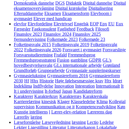
Demokratisk dannelse
DGS
Didaktik
Digital dannelse
Digital
eksamensovervågning
Digital krænkelse
Digitalisering
Efteruddannelse
Eksamen
Eksamensform
Elevboom i
gymnasiet
Elever med handicap
elevfor
Elevfordeling
Elevtrivsel
Engelsk
EOP
Epx
EU
Eux
Fængsler
Fagkonsulent
Faglighed
Feedback
Filosofi
Finanslov 2023
Finanslov 2024
Finanslov 2025
fjernundervisning
Folkemøde 2023
Folkemøde 23
Folketingsvalg 2015
Folketingsvalg 2019
Folketingsvalg
2022
Folketingsvalg 2026
Forsvaret i gymnasiet
Forsvarslinje
Forsvarsstudieretning
Frafald
Fremmedsprog
Fremmedsprogsstrategi
Fusion
gambling
GDPR
GL's
hovedbestyrelsesvalg
GLs internationale arbejde
Grønland
Grundforløb
Gruppearbejde
Gymnasiale suppleringskurser
Gymnasielukning
Gymnasiereform 2016
Gymnasiereform
2030
Hf
Hhx
Historie
Høje følelsesmæssige krav
Htx
Idræt
Indeklima
Indflydelse
Innovation
Integration
Internationalt
It
It i undervisning
It-forbud
Japan
Kandidatreform
Karakterer
Karakterkrav
Karakterræs
Karakterskala
Karrierelæring
kinesisk
Klager
Klasseledelse
Klima
Kollegial
supervision
Kommunikation og it
Kompetenceudvikling
Køn
Kunstig intelligens
l
Lærer-elev-relation
Lærerens dag
Lærerliv
læring
Læseforståelse
Læsevejledning
læsning
Lectio
Ledelse
Lektier
Ligestilling
Litteratur
Litteraturkanon
Lokalaftale