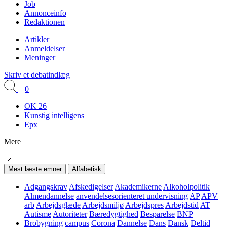
Job
Annonceinfo
Redaktionen
Artikler
Anmeldelser
Meninger
Skriv et debatindlæg
0
OK 26
Kunstig intelligens
Epx
Mere
Mest læste emner
Alfabetisk
Adgangskrav
Afskedigelser
Akademikerne
Alkoholpolitik
Almendannelse
anvendelsesorienteret undervisning
AP
APV
arb
Arbejdsglæde
Arbejdsmiljø
Arbejdspres
Arbejdstid
AT
Autisme
Autoriteter
Bæredygtighed
Besparelse
BNP
Brobygning
campus
Corona
Dannelse
Dans
Dansk
Deltid