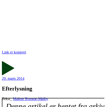
Link er kopieret
29. marts 2014
Efterlysning
Tekst_
Malene Romme-Mølby
Denne artikel er hentet fra arkiv