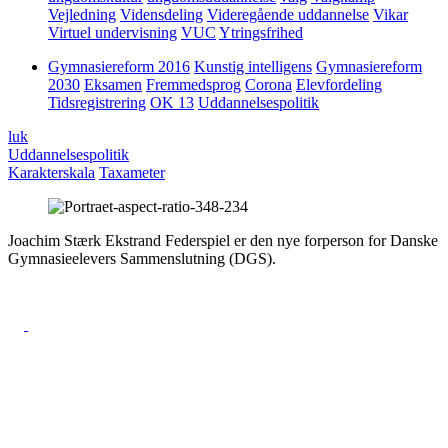
Vejledning
Vidensdeling
Videregående uddannelse
Vikar
Virtuel undervisning
VUC
Ytringsfrihed
Gymnasiereform 2016
Kunstig intelligens
Gymnasiereform
2030
Eksamen
Fremmedsprog
Corona
Elevfordeling
Tidsregistrering
OK 13
Uddannelsespolitik
luk
Uddannelsespolitik
Karakterskala
Taxameter
Joachim Stærk Ekstrand Federspiel er den nye forperson for Danske
Gymnasieelevers Sammenslutning (DGS).