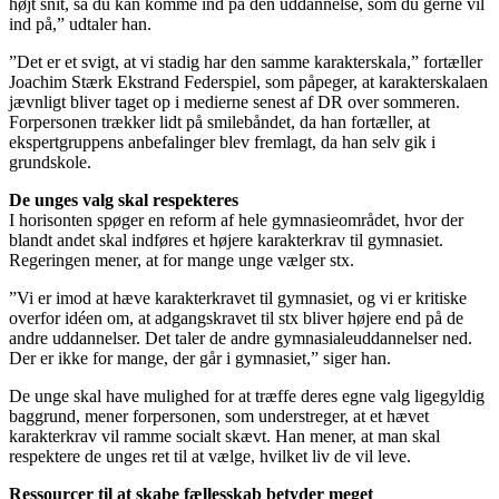
højt snit, så du kan komme ind på den uddannelse, som du gerne vil
ind på,” udtaler han.
”Det er et svigt, at vi stadig har den samme karakterskala,” fortæller
Joachim Stærk Ekstrand Federspiel, som påpeger, at karakterskalaen
jævnligt bliver taget op i medierne senest af DR over sommeren.
Forpersonen trækker lidt på smilebåndet, da han fortæller, at
ekspertgruppens anbefalinger blev fremlagt, da han selv gik i
grundskole.
De unges valg skal respekteres
I horisonten spøger en reform af hele gymnasieområdet, hvor der
blandt andet skal indføres et højere karakterkrav til gymnasiet.
Regeringen mener, at for mange unge vælger stx.
”Vi er imod at hæve karakterkravet til gymnasiet, og vi er kritiske
overfor idéen om, at adgangskravet til stx bliver højere end på de
andre uddannelser. Det taler de andre gymnasialeuddannelser ned.
Der er ikke for mange, der går i gymnasiet,” siger han.
De unge skal have mulighed for at træffe deres egne valg ligegyldig
baggrund, mener forpersonen, som understreger, at et hævet
karakterkrav vil ramme socialt skævt. Han mener, at man skal
respektere de unges ret til at vælge, hvilket liv de vil leve.
Ressourcer til at skabe fællesskab betyder meget