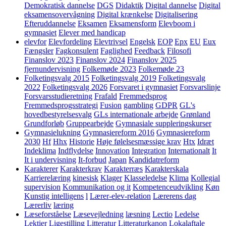
Demokratisk dannelse
DGS
Didaktik
Digital dannelse
Digital
eksamensovervågning
Digital krænkelse
Digitalisering
Efteruddannelse
Eksamen
Eksamensform
Elevboom i
gymnasiet
Elever med handicap
elevfor
Elevfordeling
Elevtrivsel
Engelsk
EOP
Epx
EU
Eux
Fængsler
Fagkonsulent
Faglighed
Feedback
Filosofi
Finanslov 2023
Finanslov 2024
Finanslov 2025
fjernundervisning
Folkemøde 2023
Folkemøde 23
Folketingsvalg 2015
Folketingsvalg 2019
Folketingsvalg
2022
Folketingsvalg 2026
Forsvaret i gymnasiet
Forsvarslinje
Forsvarsstudieretning
Frafald
Fremmedsprog
Fremmedsprogsstrategi
Fusion
gambling
GDPR
GL's
hovedbestyrelsesvalg
GLs internationale arbejde
Grønland
Grundforløb
Gruppearbejde
Gymnasiale suppleringskurser
Gymnasielukning
Gymnasiereform 2016
Gymnasiereform
2030
Hf
Hhx
Historie
Høje følelsesmæssige krav
Htx
Idræt
Indeklima
Indflydelse
Innovation
Integration
Internationalt
It
It i undervisning
It-forbud
Japan
Kandidatreform
Karakterer
Karakterkrav
Karakterræs
Karakterskala
Karrierelæring
kinesisk
Klager
Klasseledelse
Klima
Kollegial
supervision
Kommunikation og it
Kompetenceudvikling
Køn
Kunstig intelligens
l
Lærer-elev-relation
Lærerens dag
Lærerliv
læring
Læseforståelse
Læsevejledning
læsning
Lectio
Ledelse
Lektier
Ligestilling
Litteratur
Litteraturkanon
Lokalaftale