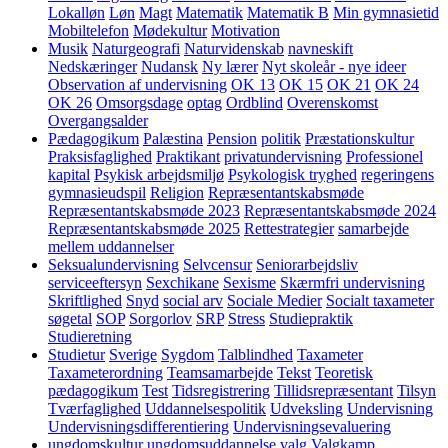
Lokalløn
Løn
Magt
Matematik
Matematik B
Min gymnasietid
Mobiltelefon
Mødekultur
Motivation
Musik
Naturgeografi
Naturvidenskab
navneskift
Nedskæringer
Nudansk
Ny lærer
Nyt skoleår - nye ideer
Observation af undervisning
OK 13
OK 15
OK 21
OK 24
OK 26
Omsorgsdage
optag
Ordblind
Overenskomst
Overgangsalder
Pædagogikum
Palæstina
Pension
politik
Præstationskultur
Praksisfaglighed
Praktikant
privatundervisning
Professionel
kapital
Psykisk arbejdsmiljø
Psykologisk tryghed
regeringens
gymnasieudspil
Religion
Repræsentantskabsmøde
Repræsentantskabsmøde 2023
Repræsentantskabsmøde 2024
Repræsentantskabsmøde 2025
Rettestrategier
samarbejde
mellem uddannelser
Seksualundervisning
Selvcensur
Seniorarbejdsliv
serviceeftersyn
Sexchikane
Sexisme
Skærmfri undervisning
Skriftlighed
Snyd
social arv
Sociale Medier
Socialt taxameter
søgetal
SOP
Sorgorlov
SRP
Stress
Studiepraktik
Studieretning
Studietur
Sverige
Sygdom
Talblindhed
Taxameter
Taxameterordning
Teamsamarbejde
Tekst
Teoretisk
pædagogikum
Test
Tidsregistrering
Tillidsrepræsentant
Tilsyn
Tværfaglighed
Uddannelsespolitik
Udveksling
Undervisning
Undervisningsdifferentiering
Undervisningsevaluering
ungdomskultur
ungdomsuddannelse
valg
Valgkamp