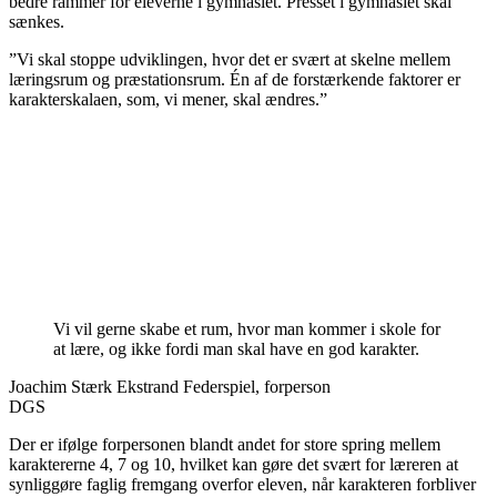
bedre rammer for eleverne i gymnasiet. Presset i gymnasiet skal
sænkes.
”Vi skal stoppe udviklingen, hvor det er svært at skelne mellem
læringsrum og præstationsrum. Én af de forstærkende faktorer er
karakterskalaen, som, vi mener, skal ændres.”
Vi vil gerne skabe et rum, hvor man kommer i skole for
at lære, og ikke fordi man skal have en god karakter.
Joachim Stærk Ekstrand Federspiel, forperson
DGS
Der er ifølge forpersonen blandt andet for store spring mellem
karaktererne 4, 7 og 10, hvilket kan gøre det svært for læreren at
synliggøre faglig fremgang overfor eleven, når karakteren forbliver