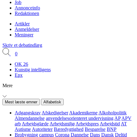
Job
Annonceinfo
Redaktionen
Artikler
Anmeldelser
Meninger
Skriv et debatindlæg
0
OK 26
Kunstig intelligens
Epx
Mere
Mest læste emner
Alfabetisk
Adgangskrav
Afskedigelser
Akademikerne
Alkoholpolitik
Almendannelse
anvendelsesorienteret undervisning
AP
APV
arb
Arbejdsglæde
Arbejdsmiljø
Arbejdspres
Arbejdstid
AT
Autisme
Autoriteter
Bæredygtighed
Besparelse
BNP
Brobygning
campus
Corona
Dannelse
Dans
Dansk
Deltid