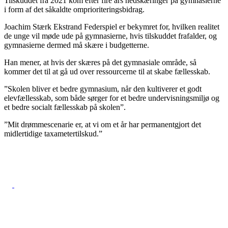
Tilskuddet fra 2021 kom efter fire års nedskæringer på gymnasierne
i form af det såkaldte omprioriteringsbidrag.
Joachim Stærk Ekstrand Federspiel er bekymret for, hvilken realitet
de unge vil møde ude på gymnasierne, hvis tilskuddet frafalder, og
gymnasierne dermed må skære i budgetterne.
Han mener, at hvis der skæres på det gymnasiale område, så
kommer det til at gå ud over ressourcerne til at skabe fællesskab.
”Skolen bliver et bedre gymnasium, når den kultiverer et godt
elevfællesskab, som både sørger for et bedre undervisningsmiljø og
et bedre socialt fællesskab på skolen”.
”Mit drømmescenarie er, at vi om et år har permanentgjort det
midlertidige taxametertilskud.”