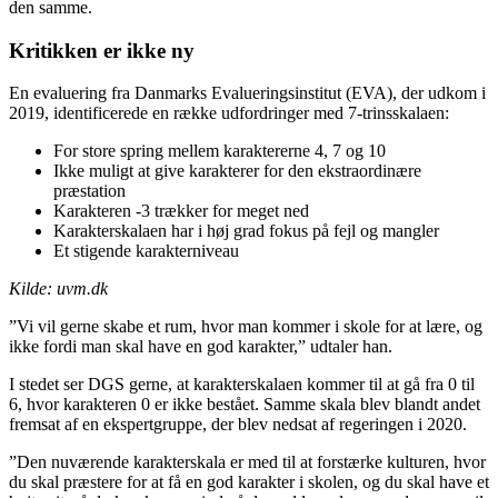
den samme.
Kritikken er ikke ny
En evaluering fra Danmarks Evalueringsinstitut (EVA), der udkom i
2019, identificerede en række udfordringer med 7-trinsskalaen:
For store spring mellem karaktererne 4, 7 og 10
Ikke muligt at give karakterer for den ekstraordinære
præstation
Karakteren -3 trækker for meget ned
Karakterskalaen har i høj grad fokus på fejl og mangler
Et stigende karakterniveau
Kilde: uvm.dk
”Vi vil gerne skabe et rum, hvor man kommer i skole for at lære, og
ikke fordi man skal have en god karakter,” udtaler han.
I stedet ser DGS gerne, at karakterskalaen kommer til at gå fra 0 til
6, hvor karakteren 0 er ikke bestået. Samme skala blev blandt andet
fremsat af en ekspertgruppe, der blev nedsat af regeringen i 2020.
”Den nuværende karakterskala er med til at forstærke kulturen, hvor
du skal præstere for at få en god karakter i skolen, og du skal have et