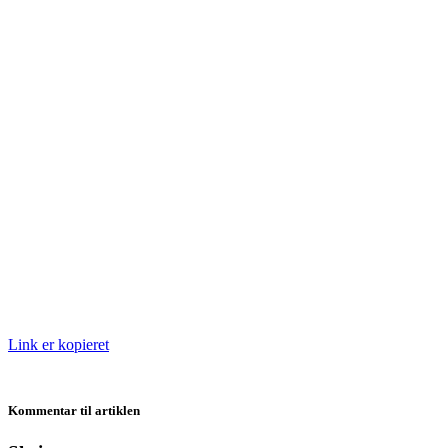
Link er kopieret
Kommentar til artiklen