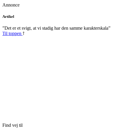
Annonce
Skip
Artikel
to
content
”Det er et svigt, at vi stadig har den samme karakterskala”
Til toppen
Find vej til