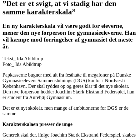
”Det er et svigt, at vi stadig har den
samme karakterskala”
En ny karakterskala vil være godt for eleverne,
mener den nye forperson for gymnasieeleverne. Han
vil kæmpe mod forringelser af gymnasiet det næste
år.
Tekst_
Ida Abildtrup
Foto_
Ida Abildtrup
Papkasserne bugner med alt fra festhatte til megafoner på Danske
Gymnasieelevers Sammenslutnings (DGS) kontor i Nordvest i
København. Der skal ryddes op og gøres klar til det nye skoleår.
Den nye forperson hedder Joachim Stærk Ekstrand Federspiel, han
er student fra Aurehøj Gymnasium.
Det er et nyt skoleår, men mange af ambitionerne for DGS er de
samme.
Karakterskalaen presser de unge
Generelt skal der, ifølge Joachim Stærk Ekstrand Federspiel, skabes