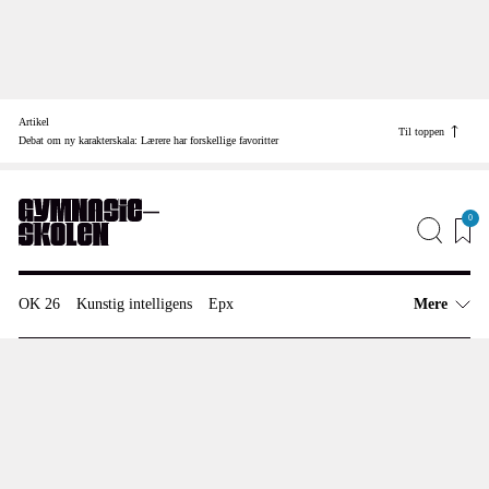
Skip
to
Artikel
content
Til toppen
Find vej til
Debat om ny karakterskala: Lærere har forskellige favoritter
Job
Annonceinfo
0
Redaktionen
OK 26
Kunstig intelligens
Epx
Mere
Artikler
Uddannelsespolitik
Undervisning
Anmeldelser
Karakterskala
Meninger