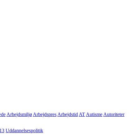
æde
Arbejdsmiljø
Arbejdspres
Arbejdstid
AT
Autisme
Autoriteter
13
Uddannelsespolitik