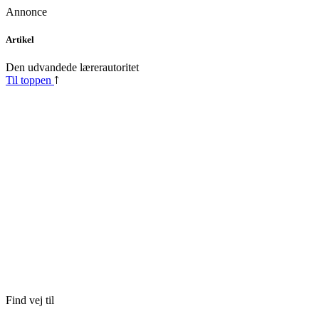
Annonce
Skip
Artikel
to
content
Den udvandede lærerautoritet
Til toppen
Find vej til