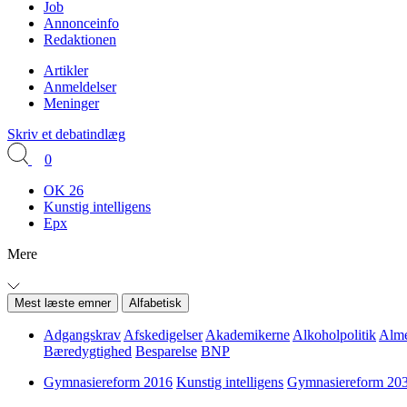
Job
Annonceinfo
Redaktionen
Artikler
Anmeldelser
Meninger
Skriv et debatindlæg
0
OK 26
Kunstig intelligens
Epx
Mere
Mest læste emner
Alfabetisk
Adgangskrav
Afskedigelser
Akademikerne
Alkoholpolitik
Alme
Bæredygtighed
Besparelse
BNP
Gymnasiereform 2016
Kunstig intelligens
Gymnasiereform 20