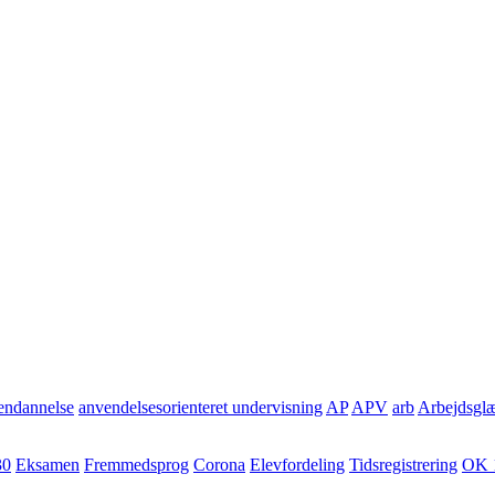
ndannelse
anvendelsesorienteret undervisning
AP
APV
arb
Arbejdsgl
30
Eksamen
Fremmedsprog
Corona
Elevfordeling
Tidsregistrering
OK 