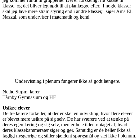
jeg kommer rundt til grupperne. Det er forskelligt fra klasse til
klasse, og det bliver jeg nødt til at planlægge efter. I nogle klasser
skal jeg lave mere stram styring end i andre klasser,” siger Ama El-
Nazzal, som underviser i matematik og kemi.
Undervisning i plenum fungerer ikke så godt længere.
Nethe Strøm, lærer
Tårnby Gymnasium og HF
Usikre elever
De tre lærere fortæller, at der er sket en udvikling, hvor flere elever
er blevet mere usikre på sig selv. De har sværere ved at tænke på
deres egen læring og sig selv, men er hele tiden optaget af, hvad
deres klassekammerater siger og gør. Samtidig er de heller ikke så
fagligt nysgerrige og stiller sjældent spørgsmål og slet ikke i plenum.