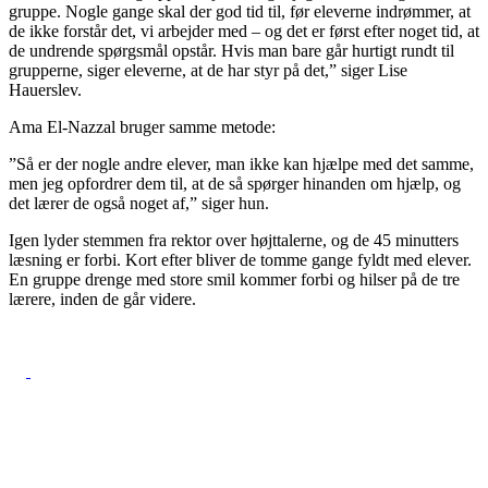
gruppe. Nogle gange skal der god tid til, før eleverne indrømmer, at
de ikke forstår det, vi arbejder med – og det er først efter noget tid, at
de undrende spørgsmål opstår. Hvis man bare går hurtigt rundt til
grupperne, siger eleverne, at de har styr på det,” siger Lise
Hauerslev.
Ama El-Nazzal bruger samme metode:
”Så er der nogle andre elever, man ikke kan hjælpe med det samme,
men jeg opfordrer dem til, at de så spørger hinanden om hjælp, og
det lærer de også noget af,” siger hun.
Igen lyder stemmen fra rektor over højttalerne, og de 45 minutters
læsning er forbi. Kort efter bliver de tomme gange fyldt med elever.
En gruppe drenge med store smil kommer forbi og hilser på de tre
lærere, inden de går videre.