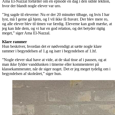
Ama El-Nazzal fortæller om en episode en dag i den sidste lektion,
hvor der blandt nogle elever var uro.
”Jeg sagde til eleverne: Nu er der 20 minutter tilbage, og hvis I har
lyst, må I gerne gå hjem, og I vil ikke få fravær. Der blev mere ro,
og alle elever blev til timen var færdig. Eleverne kan godt mærke, at
jeg kan lide dem, og vi har en god relation, og det betyder rigtig
meget,” siger Ama El-Nazzal.
Klare rammer
Hun beskriver, hvordan det er nødvendigt at sætte nogle klare
rammer i begyndelsen af 1.g og især i begyndelsen af 1.hf.
”Nogle elever skal have at vide, at de skal tisse af i pausen, og at
man ikke fylder vanddunken i timerne eller kommenterer på
klassekammerater, når de siger noget. Det er jeg meget tydelig om i
begyndelsen af skoleåret,” siger hun.