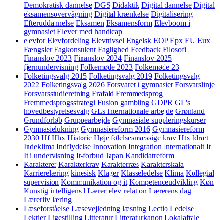
Demokratisk dannelse
DGS
Didaktik
Digital dannelse
Digital
eksamensovervågning
Digital krænkelse
Digitalisering
Efteruddannelse
Eksamen
Eksamensform
Elevboom i
gymnasiet
Elever med handicap
elevfor
Elevfordeling
Elevtrivsel
Engelsk
EOP
Epx
EU
Eux
Fængsler
Fagkonsulent
Faglighed
Feedback
Filosofi
Finanslov 2023
Finanslov 2024
Finanslov 2025
fjernundervisning
Folkemøde 2023
Folkemøde 23
Folketingsvalg 2015
Folketingsvalg 2019
Folketingsvalg
2022
Folketingsvalg 2026
Forsvaret i gymnasiet
Forsvarslinje
Forsvarsstudieretning
Frafald
Fremmedsprog
Fremmedsprogsstrategi
Fusion
gambling
GDPR
GL's
hovedbestyrelsesvalg
GLs internationale arbejde
Grønland
Grundforløb
Gruppearbejde
Gymnasiale suppleringskurser
Gymnasielukning
Gymnasiereform 2016
Gymnasiereform
2030
Hf
Hhx
Historie
Høje følelsesmæssige krav
Htx
Idræt
Indeklima
Indflydelse
Innovation
Integration
Internationalt
It
It i undervisning
It-forbud
Japan
Kandidatreform
Karakterer
Karakterkrav
Karakterræs
Karakterskala
Karrierelæring
kinesisk
Klager
Klasseledelse
Klima
Kollegial
supervision
Kommunikation og it
Kompetenceudvikling
Køn
Kunstig intelligens
l
Lærer-elev-relation
Lærerens dag
Lærerliv
læring
Læseforståelse
Læsevejledning
læsning
Lectio
Ledelse
Lektier
Ligestilling
Litteratur
Litteraturkanon
Lokalaftale