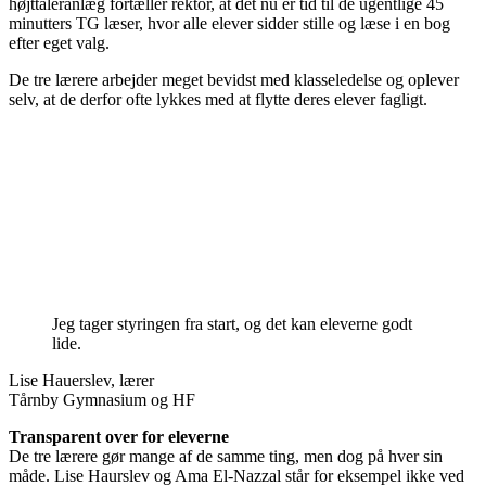
højttaleranlæg fortæller rektor, at det nu er tid til de ugentlige 45
minutters TG læser, hvor alle elever sidder stille og læse i en bog
efter eget valg.
De tre lærere arbejder meget bevidst med klasseledelse og oplever
selv, at de derfor ofte lykkes med at flytte deres elever fagligt.
Jeg tager styringen fra start, og det kan eleverne godt
lide.
Lise Hauerslev, lærer
Tårnby Gymnasium og HF
Transparent over for eleverne
De tre lærere gør mange af de samme ting, men dog på hver sin
måde. Lise Haurslev og Ama El-Nazzal står for eksempel ikke ved