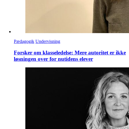
Pædagogik
Undervisning
Forsker om klasseledelse: Mere autoritet er ikke
løsningen over for nutidens elever