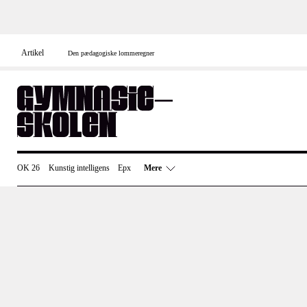
Skip
to
content
Artikel
Den pædagogiske lommeregner
OK 26
Kunstig intelligens
Epx
Mere
Uddannelsespolitik
Undervisning