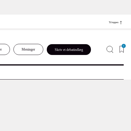
Til toppen
0
er
Meninger
Skriv et debatindlæg