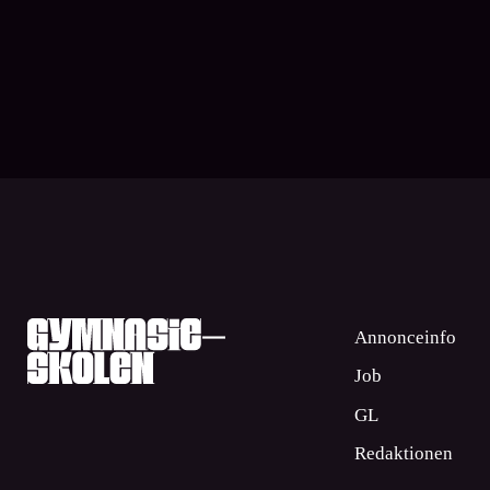
Uddannelsespolitik
Undervisning
Annonceinfo
Job
GL
Redaktionen