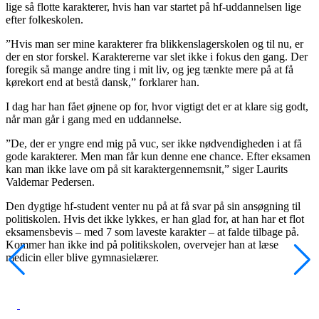
lige så flotte karakterer, hvis han var startet på hf-uddannelsen lige
efter folkeskolen.
”Hvis man ser mine karakterer fra blikkenslagerskolen og til nu, er
der en stor forskel. Karaktererne var slet ikke i fokus den gang. Der
foregik så mange andre ting i mit liv, og jeg tænkte mere på at få
kørekort end at bestå dansk,” forklarer han.
I dag har han fået øjnene op for, hvor vigtigt det er at klare sig godt,
når man går i gang med en uddannelse.
”De, der er yngre end mig på vuc, ser ikke nødvendigheden i at få
gode karakterer. Men man får kun denne ene chance. Efter eksamen
kan man ikke lave om på sit karaktergennemsnit,” siger Laurits
Valdemar Pedersen.
Den dygtige hf-student venter nu på at få svar på sin ansøgning til
politiskolen. Hvis det ikke lykkes, er han glad for, at han har et flot
eksamensbevis – med 7 som laveste karakter – at falde tilbage på.
Kommer han ikke ind på politikskolen, overvejer han at læse
medicin eller blive gymnasielærer.