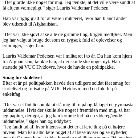
”Det gjorde ikke noget for mig. Jeg tænkte, at det ville være sundt at
få aftjent værnepligt,” siger Laurits Valdemar Pedersen.
Han var rigtig glad for at være i militæret, hvor han blandt andet
blev udsendt til Afghanistan.
”Det var ikke sjovt at se alle de grimme ting, krigen medfører. Men
jeg har valgt at bruge det som en rygsæk fuld af oplevelser og
erfaringer,” siger han.
Laurits Valdemar Pedersen var i militæret i to år. Da han kom hjem
fra Afghanistan, tænkte han, at der skulle ske noget nyt. Han
startede på VUC Hvidovre, hvor de havde en politipakke.
Smag for skolelivet
Efter et år på politipakken havde den tidligere soldat fået smag for
skolelivet og fortsatte på VUC Hvidovre med en fuld hf på
enkeltfag.
”Det var et fint tidspunkt at slå mig til ro på og få taget en gymnasial
uddannelse. Hvis der skulle ske noget i fremtiden med mig, så har
jeg papirer, der gør, at jeg kan komme ind på en videregående
uddannelse,” siger han og uddyber:
”Jeg fandt ud af, hvor interessant det er at lære ting på et højere
niveau. Man kan altid lære noget af at læse aviser og se nyheder,
men tit får man bare at vide, hvordan politikerne agerer. På vuc har