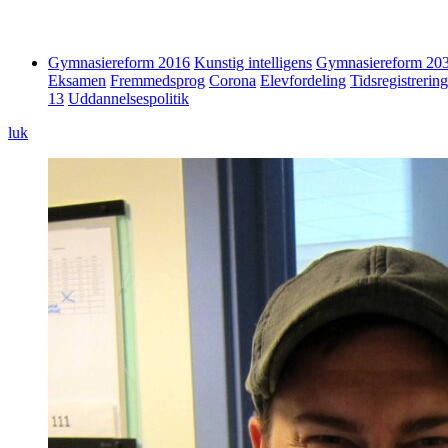
Gymnasiereform 2016
Kunstig intelligens
Gymnasiereform 20
Eksamen
Fremmedsprog
Corona
Elevfordeling
Tidsregistrering
13
Uddannelsespolitik
luk