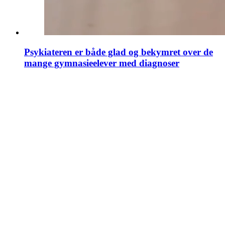
Psykiateren er både glad og bekymret over de
mange gymnasieelever med diagnoser