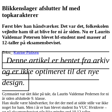
Blikkenslager afslutter hf med
topkarakterer
Først blev han håndværker. Det var det, folkeskolen
vejledte ham til at blive for ni år siden. Nu er Laurits
Valdemar Petersen blevet hf-student med masser af
12-taller på eksamensbeviset.
Tekst_
Katrine Pinborg
Denne artikel er hentet fra arkiv
og er ikke optimeret til det nye
design.
Gymnasiet var slet ikke på tale, da Laurits Valdemar Pedersen for ni
år siden afsluttede 9. klasse.
Han skulle være håndværker, for det der med at sidde stille var ikke
noget for ham. Men i år er han blevet student fra VUC Hvidovre –
og på eksamensbeviset står ikke mindre end 10 12-taller.