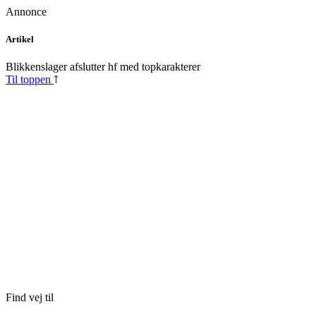
Annonce
Skip
Artikel
to
content
Blikkenslager afslutter hf med topkarakterer
Til toppen
Find vej til