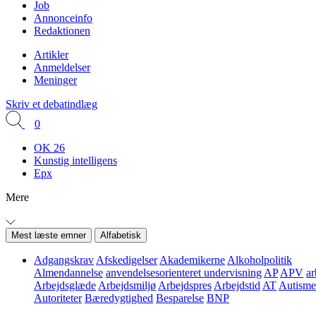
Job
Annonceinfo
Redaktionen
Artikler
Anmeldelser
Meninger
Skriv et debatindlæg
0
OK 26
Kunstig intelligens
Epx
Mere
Mest læste emner
Alfabetisk
Adgangskrav
Afskedigelser
Akademikerne
Alkoholpolitik
Almendannelse
anvendelsesorienteret undervisning
AP
APV
ar
Arbejdsglæde
Arbejdsmiljø
Arbejdspres
Arbejdstid
AT
Autisme
Autoriteter
Bæredygtighed
Besparelse
BNP