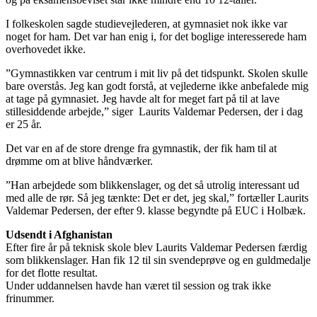
I folkeskolen sagde studievejlederen, at gymnasiet nok ikke var
noget for ham. Det var han enig i, for det boglige interesserede ham
overhovedet ikke.
”Gymnastikken var centrum i mit liv på det tidspunkt. Skolen skulle
bare overstås. Jeg kan godt forstå, at vejlederne ikke anbefalede mig
at tage på gymnasiet. Jeg havde alt for meget fart på til at lave
stillesiddende arbejde,” siger Laurits Valdemar Pedersen, der i dag
er 25 år.
Det var en af de store drenge fra gymnastik, der fik ham til at
drømme om at blive håndværker.
”Han arbejdede som blikkenslager, og det så utrolig interessant ud
med alle de rør. Så jeg tænkte: Det er det, jeg skal,” fortæller Laurits
Valdemar Pedersen, der efter 9. klasse begyndte på EUC i Holbæk.
Udsendt i Afghanistan
Efter fire år på teknisk skole blev Laurits Valdemar Pedersen færdig
som blikkenslager. Han fik 12 til sin svendeprøve og en guldmedalje
for det flotte resultat.
Under uddannelsen havde han været til session og trak ikke
frinummer.