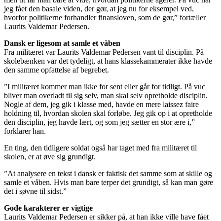
jeg fået den basale viden, der gør, at jeg nu for eksempel ved,
hvorfor politikerne forhandler finansloven, som de gør,” fortæller
Laurits Valdemar Pedersen.
Dansk er ligesom at samle et våben
Fra militæret var Laurits Valdemar Pedersen vant til disciplin. På
skolebænken var det tydeligt, at hans klassekammerater ikke havde
den samme opfattelse af begrebet.
”I militæret kommer man ikke for sent eller går for tidligt. På vuc
bliver man overladt til sig selv, man skal selv opretholde disciplin.
Nogle af dem, jeg gik i klasse med, havde en mere laissez faire
holdning til, hvordan skolen skal forløbe. Jeg gik op i at opretholde
den disciplin, jeg havde lært, og som jeg sætter en stor ære i,”
forklarer han.
En ting, den tidligere soldat også har taget med fra militæret til
skolen, er at øve sig grundigt.
”At analysere en tekst i dansk er faktisk det samme som at skille og
samle et våben. Hvis man bare terper det grundigt, så kan man gøre
det i søvne til sidst.”
Gode karakterer er vigtige
Laurits Valdemar Pedersen er sikker på, at han ikke ville have fået