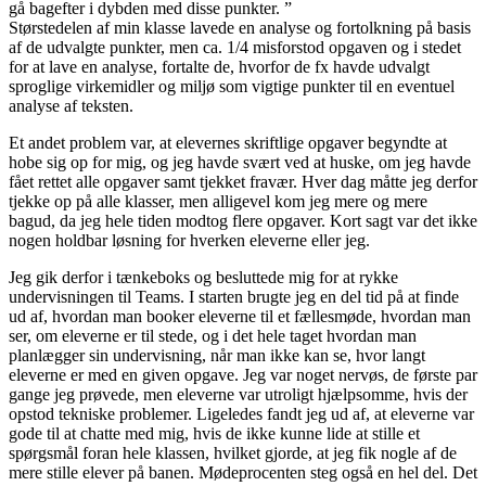
gå bagefter i dybden med disse punkter. ”
Størstedelen af min klasse lavede en analyse og fortolkning på basis
af de udvalgte punkter, men ca. 1/4 misforstod opgaven og i stedet
for at lave en analyse, fortalte de, hvorfor de fx havde udvalgt
sproglige virkemidler og miljø som vigtige punkter til en eventuel
analyse af teksten.
Et andet problem var, at elevernes skriftlige opgaver begyndte at
hobe sig op for mig, og jeg havde svært ved at huske, om jeg havde
fået rettet alle opgaver samt tjekket fravær. Hver dag måtte jeg derfor
tjekke op på alle klasser, men alligevel kom jeg mere og mere
bagud, da jeg hele tiden modtog flere opgaver. Kort sagt var det ikke
nogen holdbar løsning for hverken eleverne eller jeg.
Jeg gik derfor i tænkeboks og besluttede mig for at rykke
undervisningen til Teams. I starten brugte jeg en del tid på at finde
ud af, hvordan man booker eleverne til et fællesmøde, hvordan man
ser, om eleverne er til stede, og i det hele taget hvordan man
planlægger sin undervisning, når man ikke kan se, hvor langt
eleverne er med en given opgave. Jeg var noget nervøs, de første par
gange jeg prøvede, men eleverne var utroligt hjælpsomme, hvis der
opstod tekniske problemer. Ligeledes fandt jeg ud af, at eleverne var
gode til at chatte med mig, hvis de ikke kunne lide at stille et
spørgsmål foran hele klassen, hvilket gjorde, at jeg fik nogle af de
mere stille elever på banen. Mødeprocenten steg også en hel del. Det