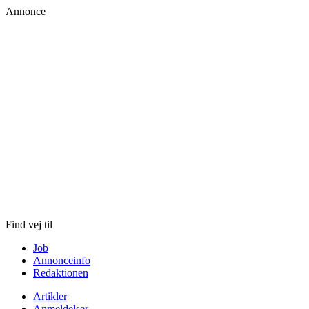
Annonce
Skip
to
content
Find vej til
Job
Annonceinfo
Redaktionen
Artikler
Anmeldelser