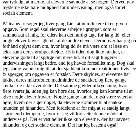
var tydeligt at mærke, at eleverne savnede at se nogen. Derved gav
møderne ikke bare mulighed for undervisning, men også for et
socialt element.
På teams forsøger jeg hver gang først at introducere til en given
opgave. Som regel skal eleverne arbejde i grupper, som er
sammensat af mig, for ellers kan det hurtigt tage for lang tid, eller
nogle elever bliver ”glemt” af de andre elever. Derudover har jeg på
forhånd oplyst dem om, hvor lang tid de må være om at læse en
tekst samt deres gruppearbejde. Hvis tiden dog ikke rækker, er
eleverne gode til at spørge om mere tid. Kort sagt fungerer
undervisningen langt bedre, end jeg havde forestillet mig. Dog skal
jeg stadig vænne mig til, at der sjældent kommer reaktioner, hvis jeg
fx spørger, om opgaven er forstået. Dette skyldes, at eleverne har
lukket deres mikrofoner, medmindre de snakker, og flere gange
tænker de ikke over dette. Det samme gælder afkrydsning, hvor
flere svarer ja, uden jeg kan høre det, hvorfor jeg kan komme til at
give nogle elever fravær. Nogle gange kan det også være svært at
høre, hvem der siger noget, da eleverne kommer til at snakke i
munden på hinanden. Men fordelene er for mig at se stadig langt
større end ulemperne, hvorfor jeg vil fortsætte denne måde at
undervise på. Det er vist heller ikke kun eleverne, der har savnet
hinanden og det sociale element. Det har jeg bestemt også!