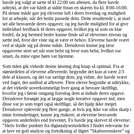
havde jeg valgt at sætte til kl 22:00 om aftenen, da flere havde
udtrykt, at det var hårdt at sidde foran en skærm fra kl. 8:00-16:00.
På denne måde gav jeg eleverne luft i deres hverdag og mulighed
for at arbejde, når det bedst passede dem. Dette resulterede i, at stort
set alle besvarede deres opgaver, og jeg havde mulighed for at give
individuel feedback til deres opgaver, hvilket jeg så som en klar
fordel, da jeg hermed bedre kunne finde ud af elevernes niveau og
sætte ind, hvor der viste sig at være et behov. Eleverne havde svært
ved at skjule sig på denne måde. Derudover kunne jeg læse
opgaverne stort set når som helst og hvor som helst, hvilket var
smart, da mine egne børn var hjemme.
Som tiden gik virkede denne løsning dog knap så optimal. Fra at
størstedelen af eleverne afleverede, begyndte det kun at være 2/3
dele af klassen, og det var særligt dem, jeg vidste, der havde svært
ved faget, der undlod at aflevere. Flere elever begyndte at udtrykke,
at det virkede uoverkommeligt hver gang at besvare skriftligt,
hvorfor jeg i første omgang foreslog dem at indtale deres opgave.
Derudover forsøgte jeg at lægge nogle kreative opgaver ind, men
disse var jo som regel også skriftlige, så det hjalp ikke meget.
Derudover oplevede jeg flere gange, at hvis jeg ikke var ultra skarp i
mine formuleringer, kunne jeg risikere, at eleverne besvarede
opgaven anderledes end forventet. Fx havde jeg skrevet til eleverne:
”Skriv hvilke punkter fra digtanalysemodellen I finder relevante for
at lave en god analyse og fortolkning af digtet ”Skabssvenskere” og