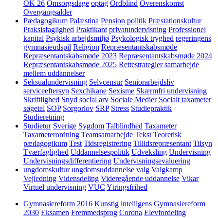
OK 26
Omsorgsdage
optag
Ordblind
Overenskomst
Overgangsalder
Pædagogikum
Palæstina
Pension
politik
Præstationskultur
Praksisfaglighed
Praktikant
privatundervisning
Professionel
kapital
Psykisk arbejdsmiljø
Psykologisk tryghed
regeringens
gymnasieudspil
Religion
Repræsentantskabsmøde
Repræsentantskabsmøde 2023
Repræsentantskabsmøde 2024
Repræsentantskabsmøde 2025
Rettestrategier
samarbejde
mellem uddannelser
Seksualundervisning
Selvcensur
Seniorarbejdsliv
serviceeftersyn
Sexchikane
Sexisme
Skærmfri undervisning
Skriftlighed
Snyd
social arv
Sociale Medier
Socialt taxameter
søgetal
SOP
Sorgorlov
SRP
Stress
Studiepraktik
Studieretning
Studietur
Sverige
Sygdom
Talblindhed
Taxameter
Taxameterordning
Teamsamarbejde
Tekst
Teoretisk
pædagogikum
Test
Tidsregistrering
Tillidsrepræsentant
Tilsyn
Tværfaglighed
Uddannelsespolitik
Udveksling
Undervisning
Undervisningsdifferentiering
Undervisningsevaluering
ungdomskultur
ungdomsuddannelse
valg
Valgkamp
Vejledning
Vidensdeling
Videregående uddannelse
Vikar
Virtuel undervisning
VUC
Ytringsfrihed
Gymnasiereform 2016
Kunstig intelligens
Gymnasiereform
2030
Eksamen
Fremmedsprog
Corona
Elevfordeling