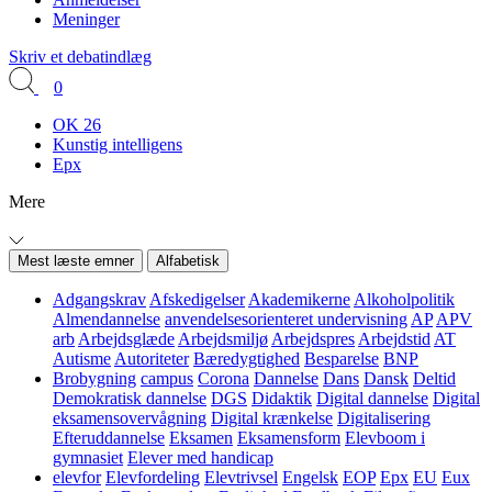
Meninger
Skriv et debatindlæg
0
OK 26
Kunstig intelligens
Epx
Mere
Mest læste emner
Alfabetisk
Adgangskrav
Afskedigelser
Akademikerne
Alkoholpolitik
Almendannelse
anvendelsesorienteret undervisning
AP
APV
arb
Arbejdsglæde
Arbejdsmiljø
Arbejdspres
Arbejdstid
AT
Autisme
Autoriteter
Bæredygtighed
Besparelse
BNP
Brobygning
campus
Corona
Dannelse
Dans
Dansk
Deltid
Demokratisk dannelse
DGS
Didaktik
Digital dannelse
Digital
eksamensovervågning
Digital krænkelse
Digitalisering
Efteruddannelse
Eksamen
Eksamensform
Elevboom i
gymnasiet
Elever med handicap
elevfor
Elevfordeling
Elevtrivsel
Engelsk
EOP
Epx
EU
Eux