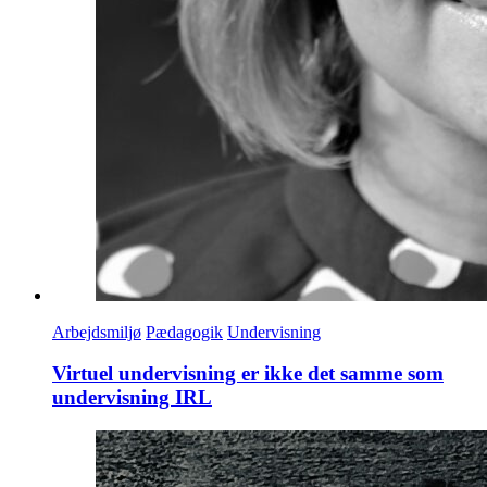
Arbejdsmiljø
Pædagogik
Undervisning
Virtuel undervisning er ikke det samme som
undervisning IRL