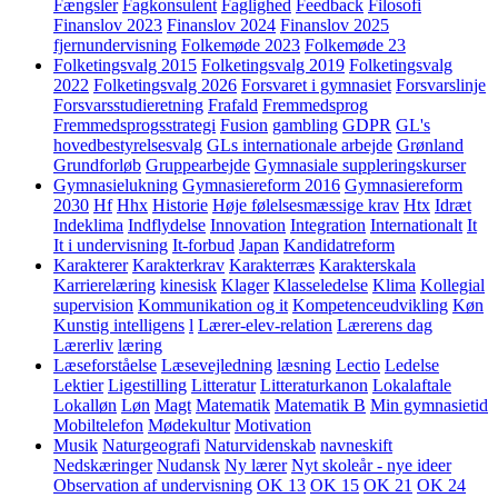
Fængsler
Fagkonsulent
Faglighed
Feedback
Filosofi
Finanslov 2023
Finanslov 2024
Finanslov 2025
fjernundervisning
Folkemøde 2023
Folkemøde 23
Folketingsvalg 2015
Folketingsvalg 2019
Folketingsvalg
2022
Folketingsvalg 2026
Forsvaret i gymnasiet
Forsvarslinje
Forsvarsstudieretning
Frafald
Fremmedsprog
Fremmedsprogsstrategi
Fusion
gambling
GDPR
GL's
hovedbestyrelsesvalg
GLs internationale arbejde
Grønland
Grundforløb
Gruppearbejde
Gymnasiale suppleringskurser
Gymnasielukning
Gymnasiereform 2016
Gymnasiereform
2030
Hf
Hhx
Historie
Høje følelsesmæssige krav
Htx
Idræt
Indeklima
Indflydelse
Innovation
Integration
Internationalt
It
It i undervisning
It-forbud
Japan
Kandidatreform
Karakterer
Karakterkrav
Karakterræs
Karakterskala
Karrierelæring
kinesisk
Klager
Klasseledelse
Klima
Kollegial
supervision
Kommunikation og it
Kompetenceudvikling
Køn
Kunstig intelligens
l
Lærer-elev-relation
Lærerens dag
Lærerliv
læring
Læseforståelse
Læsevejledning
læsning
Lectio
Ledelse
Lektier
Ligestilling
Litteratur
Litteraturkanon
Lokalaftale
Lokalløn
Løn
Magt
Matematik
Matematik B
Min gymnasietid
Mobiltelefon
Mødekultur
Motivation
Musik
Naturgeografi
Naturvidenskab
navneskift
Nedskæringer
Nudansk
Ny lærer
Nyt skoleår - nye ideer
Observation af undervisning
OK 13
OK 15
OK 21
OK 24