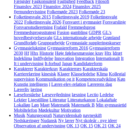
Fængsler
Fagkonsulent
Faglighed
Feedback
Filosofi
Finanslov 2023
Finanslov 2024
Finanslov 2025
fjernundervisning
Folkemøde 2023
Folkemøde 23
Folketingsvalg 2015
Folketingsvalg 2019
Folketingsvalg
2022
Folketingsvalg 2026
Forsvaret i gymnasiet
Forsvarslinje
Forsvarsstudieretning
Frafald
Fremmedsprog
Fremmedsprogsstrategi
Fusion
gambling
GDPR
GL's
hovedbestyrelsesvalg
GLs internationale arbejde
Grønland
Grundforløb
Gruppearbejde
Gymnasiale suppleringskurser
Gymnasielukning
Gymnasiereform 2016
Gymnasiereform
2030
Hf
Hhx
Historie
Høje følelsesmæssige krav
Htx
Idræt
Indeklima
Indflydelse
Innovation
Integration
Internationalt
It
It i undervisning
It-forbud
Japan
Kandidatreform
Karakterer
Karakterkrav
Karakterræs
Karakterskala
Karrierelæring
kinesisk
Klager
Klasseledelse
Klima
Kollegial
supervision
Kommunikation og it
Kompetenceudvikling
Køn
Kunstig intelligens
l
Lærer-elev-relation
Lærerens dag
Lærerliv
læring
Læseforståelse
Læsevejledning
læsning
Lectio
Ledelse
Lektier
Ligestilling
Litteratur
Litteraturkanon
Lokalaftale
Lokalløn
Løn
Magt
Matematik
Matematik B
Min gymnasietid
Mobiltelefon
Mødekultur
Motivation
Musik
Naturgeografi
Naturvidenskab
navneskift
Nedskæringer
Nudansk
Ny lærer
Nyt skoleår - nye ideer
Observation af undervisning
OK 13
OK 15
OK 21
OK 24