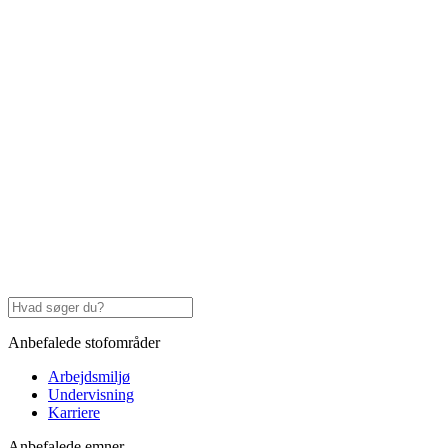
Anbefalede stofområder
Arbejdsmiljø
Undervisning
Karriere
Anbefalede emner