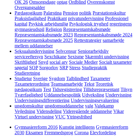
OK 26
Omsorgsdage
optag
Ordblind
Overenskomst
Overgangsalder
Pædagogikum
Palæstina
Pension
politik
Præstationskultur
Praksisfaglighed
Praktikant
privatundervisning
Professionel
kapital
Psykisk arbejdsmiljø
Psykologisk tryghed
regeringens
gymnasieudspil
Religion
Repræsentantskabsmøde
Repræsentantskabsmøde 2023
Repræsentantskabsmøde 2024
Repræsentantskabsmøde 2025
Rettestrategier
samarbejde
mellem uddannelser
Seksualundervisning
Selvcensur
Seniorarbejdsliv
serviceeftersyn
Sexchikane
Sexisme
Skærmfri undervisning
Skriftlighed
Snyd
social arv
Sociale Medier
Socialt taxameter
søgetal
SOP
Sorgorlov
SRP
Stress
Studiepraktik
Studieretning
Studietur
Sverige
Sygdom
Talblindhed
Taxameter
Taxameterordning
Teamsamarbejde
Tekst
Teoretisk
pædagogikum
Test
Tidsregistrering
Tillidsrepræsentant
Tilsyn
Tværfaglighed
Uddannelsespolitik
Udveksling
Undervisning
Undervisningsdifferentiering
Undervisningsevaluering
ungdomskultur
ungdomsuddannelse
valg
Valgkamp
Vejledning
Vidensdeling
Videregående uddannelse
Vikar
Virtuel undervisning
VUC
Ytringsfrihed
Gymnasiereform 2016
Kunstig intelligens
Gymnasiereform
2030
Eksamen
Fremmedsprog
Corona
Elevfordeling