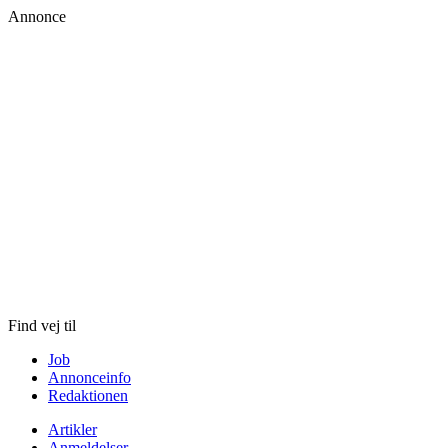
Annonce
Skip
to
content
Find vej til
Job
Annonceinfo
Redaktionen
Artikler
Anmeldelser