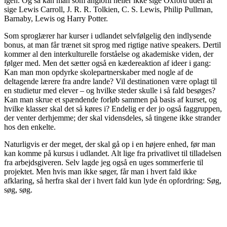
igen. Og så kan man som anglofil heller ikke sige Oxford uden at
sige Lewis Carroll, J. R. R. Tolkien, C. S. Lewis, Philip Pullman,
Barnaby, Lewis og Harry Potter.
Som sproglærer har kurser i udlandet selvfølgelig den indlysende
bonus, at man får trænet sit sprog med rigtige native speakers. Dertil
kommer al den interkulturelle forståelse og akademiske viden, der
følger med. Men det sætter også en kædereaktion af ideer i gang:
Kan man mon opdyrke skolepartnerskaber med nogle af de
deltagende lærere fra andre lande? Vil destinationen være oplagt til
en studietur med elever – og hvilke steder skulle i så fald besøges?
Kan man skrue et spændende forløb sammen på basis af kurset, og
hvilke klasser skal det så køres i? Endelig er der jo også faggruppen,
der venter derhjemme; der skal vidensdeles, så tingene ikke strander
hos den enkelte.
Naturligvis er der meget, der skal gå op i en højere enhed, før man
kan komme på kursus i udlandet. Alt lige fra privatlivet til tilladelsen
fra arbejdsgiveren. Selv lagde jeg også en uges sommerferie til
projektet. Men hvis man ikke søger, får man i hvert fald ikke
afklaring, så herfra skal der i hvert fald kun lyde én opfordring: Søg,
søg, søg.