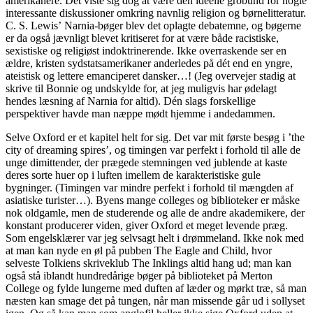
amerikanere. Det viste sig dog at være den ideelle grobund for nogle
interessante diskussioner omkring navnlig religion og børnelitteratur.
C. S. Lewis’ Narnia-bøger blev det oplagte debatemne, og bøgerne
er da også jævnligt blevet kritiseret for at være både racistiske,
sexistiske og religiøst indoktrinerende. Ikke overraskende ser en
ældre, kristen sydstatsamerikaner anderledes på dét end en yngre,
ateistisk og lettere emanciperet dansker…! (Jeg overvejer stadig at
skrive til Bonnie og undskylde for, at jeg muligvis har ødelagt
hendes læsning af Narnia for altid). Dén slags forskellige
perspektiver havde man næppe mødt hjemme i andedammen.
Selve Oxford er et kapitel helt for sig. Det var mit første besøg i ’the
city of dreaming spires’, og timingen var perfekt i forhold til alle de
unge dimittender, der prægede stemningen ved jublende at kaste
deres sorte huer op i luften imellem de karakteristiske gule
bygninger. (Timingen var mindre perfekt i forhold til mængden af
asiatiske turister…). Byens mange colleges og biblioteker er måske
nok oldgamle, men de studerende og alle de andre akademikere, der
konstant producerer viden, giver Oxford et meget levende præg.
Som engelsklærer var jeg selvsagt helt i drømmeland. Ikke nok med
at man kan nyde en øl på pubben The Eagle and Child, hvor
selveste Tolkiens skriveklub The Inklings altid hang ud; man kan
også stå iblandt hundredårige bøger på biblioteket på Merton
College og fylde lungerne med duften af læder og mørkt træ, så man
næsten kan smage det på tungen, når man missende går ud i sollyset