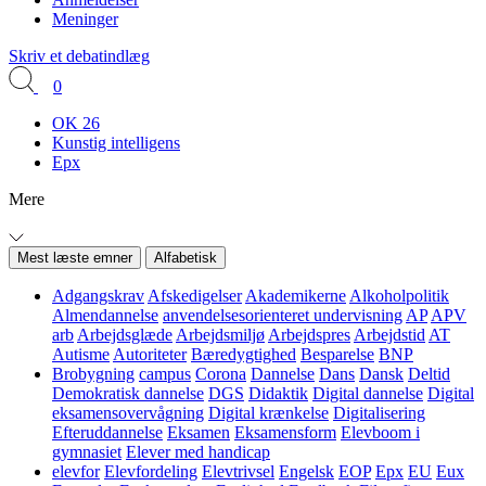
Meninger
Skriv et debatindlæg
0
OK 26
Kunstig intelligens
Epx
Mere
Mest læste emner
Alfabetisk
Adgangskrav
Afskedigelser
Akademikerne
Alkoholpolitik
Almendannelse
anvendelsesorienteret undervisning
AP
APV
arb
Arbejdsglæde
Arbejdsmiljø
Arbejdspres
Arbejdstid
AT
Autisme
Autoriteter
Bæredygtighed
Besparelse
BNP
Brobygning
campus
Corona
Dannelse
Dans
Dansk
Deltid
Demokratisk dannelse
DGS
Didaktik
Digital dannelse
Digital
eksamensovervågning
Digital krænkelse
Digitalisering
Efteruddannelse
Eksamen
Eksamensform
Elevboom i
gymnasiet
Elever med handicap
elevfor
Elevfordeling
Elevtrivsel
Engelsk
EOP
Epx
EU
Eux