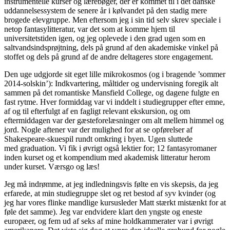
instrumentelle kurser og lærebøger, der er kommet til i det danske
uddannelsessystem de senere år i kølvandet på den stadig mere
brogede elevgruppe. Men eftersom jeg i sin tid selv skrev speciale i
netop fantasylitteratur, var det som at komme hjem til
universitetstiden igen, og jeg oplevede i den grad ugen som en
saltvandsindsprøjtning, dels på grund af den akademiske vinkel på
stoffet og dels på grund af de andre deltageres store engagement.
Den uge udgjorde sit eget lille mikrokosmos (og i bragende ’sommer
2014-solskin’): Indkvartering, måltider og undervisning foregik alt
sammen på det romantiske Mansfield College, og dagene fulgte en
fast rytme. Hver formiddag var vi inddelt i studiegrupper efter emne,
af og til efterfulgt af en fagligt relevant ekskursion, og om
eftermiddagen var der gæsteforelæsninger om alt mellem himmel og
jord. Nogle aftener var der mulighed for at se opførelser af
Shakespeare-skuespil rundt omkring i byen. Ugen sluttede
med graduation. Vi fik i øvrigt også lektier for; 12 fantasyromaner
inden kurset og et kompendium med akademisk litteratur herom
under kurset. Værsgo og læs!
Jeg må indrømme, at jeg indledningsvis følte en vis skepsis, da jeg
erfarede, at min studiegruppe slet og ret bestod af syv kvinder (og
jeg har vores flinke mandlige kursusleder Matt stærkt mistænkt for at
føle det samme). Jeg var endvidere klart den yngste og eneste
europæer, og fem ud af seks af mine holdkammerater var i øvrigt