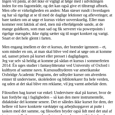
Ingen vil påstå, at det ikke er vigtigt at følge med i udviklingen
inden for ens fagområde, og det kan også give et tiltrængt afbræk.
Men ofte er virkeligheden en anden: Man stæser rundt i hverdagen
og har så rigeligt at se til med de daglige lektioner og afleveringer, at
bare tanken om at søge et kursus virker uoverskuelig. Eller man
kommer rent faktisk af sted, men må efterfølgende sande, at de
mange guldkorn, som man sad og fik serveret via powerpoints i
rigelige mængder, ikke rigtig sætter sig til noget konkret og varigt.
Snart er det hele glemt i farten.
Men engang imellem er der et kursus, der brænder igennem – et,
som minder en om, at man skal blive ved med at søge om at komme
ud, uanset prisen på kurset eller presset i dagligdagen.
Jeg var selv så heldig at komme på sådan et kursus i sommerferien
2014: Én uges studier i fantasylitteratur ved University of Oxford i
kultbyen af samme navn. Kursusudbyderen var amerikanske
Oxbridge Academic Programs, der udbyder kurser om alverdens
emner til undervisere, skoleledere og bibliotekarer fra hele verden,
og uden at det skal blive ren reklame, vil jeg varmt anbefale dem.
Filosofien bag kurset var enkel: Undervisere skal på kurser, hvor de
kan fordybe sig i fagligheden – så kan den mere instrumentelle,
didaktiske del komme senere. Det er således ikke kurset for dem, der
hellere vil have konkrete værktøjer og arbejdsopgaver at putte i
tasken med det samme, og filosofien bryder også lidt med det utal af