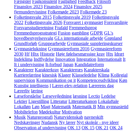
Fængsler
Fagkonsulent
Faglighed
Feedback
Filosofi
Finanslov 2023
Finanslov 2024
Finanslov 2025
fjernundervisning
Folkemøde 2023
Folkemøde 23
Folketingsvalg 2015
Folketingsvalg 2019
Folketingsvalg
2022
Folketingsvalg 2026
Forsvaret i gymnasiet
Forsvarslinje
Forsvarsstudieretning
Frafald
Fremmedsprog
Fremmedsprogsstrategi
Fusion
gambling
GDPR
GL's
hovedbestyrelsesvalg
GLs internationale arbejde
Grønland
Grundforløb
Gruppearbejde
Gymnasiale suppleringskurser
Gymnasielukning
Gymnasiereform 2016
Gymnasiereform
2030
Hf
Hhx
Historie
Høje følelsesmæssige krav
Htx
Idræt
Indeklima
Indflydelse
Innovation
Integration
Internationalt
It
It i undervisning
It-forbud
Japan
Kandidatreform
Karakterer
Karakterkrav
Karakterræs
Karakterskala
Karrierelæring
kinesisk
Klager
Klasseledelse
Klima
Kollegial
supervision
Kommunikation og it
Kompetenceudvikling
Køn
Kunstig intelligens
l
Lærer-elev-relation
Lærerens dag
Lærerliv
læring
Læseforståelse
Læsevejledning
læsning
Lectio
Ledelse
Lektier
Ligestilling
Litteratur
Litteraturkanon
Lokalaftale
Lokalløn
Løn
Magt
Matematik
Matematik B
Min gymnasietid
Mobiltelefon
Mødekultur
Motivation
Musik
Naturgeografi
Naturvidenskab
navneskift
Nedskæringer
Nudansk
Ny lærer
Nyt skoleår - nye ideer
Observation af undervisning
OK 13
OK 15
OK 21
OK 24