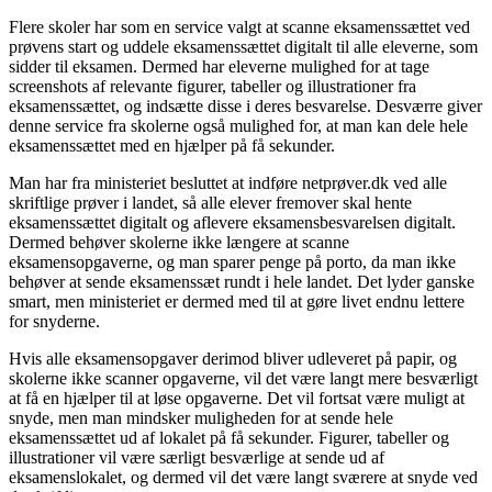
Flere skoler har som en service valgt at scanne eksamenssættet ved
prøvens start og uddele eksamenssættet digitalt til alle eleverne, som
sidder til eksamen. Dermed har eleverne mulighed for at tage
screenshots af relevante figurer, tabeller og illustrationer fra
eksamenssættet, og indsætte disse i deres besvarelse. Desværre giver
denne service fra skolerne også mulighed for, at man kan dele hele
eksamenssættet med en hjælper på få sekunder.
Man har fra ministeriet besluttet at indføre netprøver.dk ved alle
skriftlige prøver i landet, så alle elever fremover skal hente
eksamenssættet digitalt og aflevere eksamensbesvarelsen digitalt.
Dermed behøver skolerne ikke længere at scanne
eksamensopgaverne, og man sparer penge på porto, da man ikke
behøver at sende eksamenssæt rundt i hele landet. Det lyder ganske
smart, men ministeriet er dermed med til at gøre livet endnu lettere
for snyderne.
Hvis alle eksamensopgaver derimod bliver udleveret på papir, og
skolerne ikke scanner opgaverne, vil det være langt mere besværligt
at få en hjælper til at løse opgaverne. Det vil fortsat være muligt at
snyde, men man mindsker muligheden for at sende hele
eksamenssættet ud af lokalet på få sekunder. Figurer, tabeller og
illustrationer vil være særligt besværlige at sende ud af
eksamenslokalet, og dermed vil det være langt sværere at snyde ved