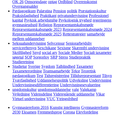
OK 26
Omsorgsdage
optag
Ordblind
Overenskomst
Overgangsalder
Pædagogikum
Palæstina
Pension
politik
Præstationskultur
Praksisfaglighed
Praktikant
privatundervisning
Professionel
kapital
Psykisk arbejdsmiljø
Psykologisk tryghed
regeringens
gymnasieudspil
Religion
Repræsentantskabsmøde
Repræsentantskabsmøde 2023
Repræsentantskabsmøde 2024
Repræsentantskabsmøde 2025
Rettestrategier
samarbejde
mellem uddannelser
Seksualundervisning
Selvcensur
Seniorarbejdsliv
serviceeftersyn
Sexchikane
Sexisme
Skærmfri undervisning
Skriftlighed
Snyd
social arv
Sociale Medier
Socialt taxameter
søgetal
SOP
Sorgorlov
SRP
Stress
Studiepraktik
Studieretning
Studietur
Sverige
Sygdom
Talblindhed
Taxameter
Taxameterordning
Teamsamarbejde
Tekst
Teoretisk
pædagogikum
Test
Tidsregistrering
Tillidsrepræsentant
Tilsyn
Tværfaglighed
Uddannelsespolitik
Udveksling
Undervisning
Undervisningsdifferentiering
Undervisningsevaluering
ungdomskultur
ungdomsuddannelse
valg
Valgkamp
Vejledning
Vidensdeling
Videregående uddannelse
Vikar
Virtuel undervisning
VUC
Ytringsfrihed
Gymnasiereform 2016
Kunstig intelligens
Gymnasiereform
2030
Eksamen
Fremmedsprog
Corona
Elevfordeling