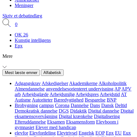
Meninger
Skriv et debatindlæg
0
OK 26
Kunstig intelligens
Epx
Mere
Mest læste emner
Alfabetisk
Adgangskrav
Afskedigelser
Akademikerne
Alkoholpolitik
Almendannelse
anvendelsesorienteret undervisning
AP
APV
arb
Arbejdsglæde
Arbejdsmiljø
Arbejdspres
Arbejdstid
AT
Autisme
Autoriteter
Bæredygtighed
Besparelse
BNP
Brobygning
campus
Corona
Dannelse
Dans
Dansk
Deltid
Demokratisk dannelse
DGS
Didaktik
Digital dannelse
Digital
eksamensovervågning
Digital krænkelse
Digitalisering
Efteruddannelse
Eksamen
Eksamensform
Elevboom i
gymnasiet
Elever med handicap
elevfor
Elevfordeling
Elevtrivsel
Engelsk
EOP
Epx
EU
Eux