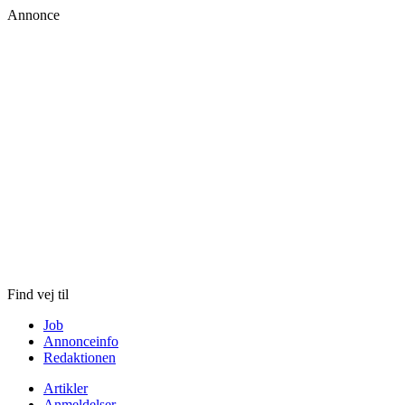
Annonce
Skip
to
content
Find vej til
Job
Annonceinfo
Redaktionen
Artikler
Anmeldelser