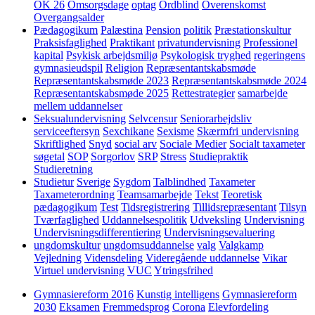
OK 26
Omsorgsdage
optag
Ordblind
Overenskomst
Overgangsalder
Pædagogikum
Palæstina
Pension
politik
Præstationskultur
Praksisfaglighed
Praktikant
privatundervisning
Professionel
kapital
Psykisk arbejdsmiljø
Psykologisk tryghed
regeringens
gymnasieudspil
Religion
Repræsentantskabsmøde
Repræsentantskabsmøde 2023
Repræsentantskabsmøde 2024
Repræsentantskabsmøde 2025
Rettestrategier
samarbejde
mellem uddannelser
Seksualundervisning
Selvcensur
Seniorarbejdsliv
serviceeftersyn
Sexchikane
Sexisme
Skærmfri undervisning
Skriftlighed
Snyd
social arv
Sociale Medier
Socialt taxameter
søgetal
SOP
Sorgorlov
SRP
Stress
Studiepraktik
Studieretning
Studietur
Sverige
Sygdom
Talblindhed
Taxameter
Taxameterordning
Teamsamarbejde
Tekst
Teoretisk
pædagogikum
Test
Tidsregistrering
Tillidsrepræsentant
Tilsyn
Tværfaglighed
Uddannelsespolitik
Udveksling
Undervisning
Undervisningsdifferentiering
Undervisningsevaluering
ungdomskultur
ungdomsuddannelse
valg
Valgkamp
Vejledning
Vidensdeling
Videregående uddannelse
Vikar
Virtuel undervisning
VUC
Ytringsfrihed
Gymnasiereform 2016
Kunstig intelligens
Gymnasiereform
2030
Eksamen
Fremmedsprog
Corona
Elevfordeling