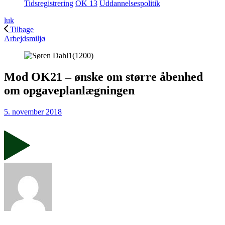
Tidsregistrering
OK 13
Uddannelsespolitik
luk
Tilbage
Arbejdsmiljø
Mod OK21 – ønske om større åbenhed
om opgaveplanlægningen
5. november 2018