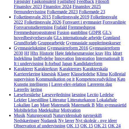
Fængsler
Fagkonsulent
Faglighed
Feedback
Filosofi
Finanslov 2023
Finanslov 2024
Finanslov 2025
fjernundervisning
Folkemøde 2023
Folkemøde 23
Folketingsvalg 2015
Folketingsvalg 2019
Folketingsvalg
2022
Folketingsvalg 2026
Forsvaret i gymnasiet
Forsvarslinje
Forsvarsstudieretning
Frafald
Fremmedsprog
Fremmedsprogsstrategi
Fusion
gambling
GDPR
GL's
hovedbestyrelsesvalg
GLs internationale arbejde
Grønland
Grundforløb
Gruppearbejde
Gymnasiale suppleringskurser
Gymnasielukning
Gymnasiereform 2016
Gymnasiereform
2030
Hf
Hhx
Historie
Høje følelsesmæssige krav
Htx
Idræt
Indeklima
Indflydelse
Innovation
Integration
Internationalt
It
It i undervisning
It-forbud
Japan
Kandidatreform
Karakterer
Karakterkrav
Karakterræs
Karakterskala
Karrierelæring
kinesisk
Klager
Klasseledelse
Klima
Kollegial
supervision
Kommunikation og it
Kompetenceudvikling
Køn
Kunstig intelligens
l
Lærer-elev-relation
Lærerens dag
Lærerliv
læring
Læseforståelse
Læsevejledning
læsning
Lectio
Ledelse
Lektier
Ligestilling
Litteratur
Litteraturkanon
Lokalaftale
Lokalløn
Løn
Magt
Matematik
Matematik B
Min gymnasietid
Mobiltelefon
Mødekultur
Motivation
Musik
Naturgeografi
Naturvidenskab
navneskift
Nedskæringer
Nudansk
Ny lærer
Nyt skoleår - nye ideer
Observation af undervisning
OK 13
OK 15
OK 21
OK 24