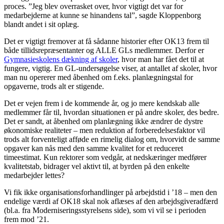
proces. ”Jeg blev overrasket over, hvor vigtigt det var for
medarbejderne at kunne se hinandens tal”, sagde Kloppenborg
blandt andet i sit oplæg.
Det er vigtigt fremover at få sådanne historier efter OK13 frem til
både tillidsrepræsentanter og ALLE GLs medlemmer. Derfor er
Gymnasieskolens dækning af skoler
, hvor man har fået det til at
fungere, vigtig. En GL-undersøgelse viser, at antallet af skoler, hvor
man nu opererer med åbenhed om f.eks. planlægningstal for
opgaverne, trods alt er stigende.
Det er vejen frem i de kommende år, og jo mere kendskab alle
medlemmer får til, hvordan situationen er på andre skoler, des bedre.
Det er sandt, at åbenhed om planlægning ikke ændrer de dystre
økonomiske realiteter – men reduktion af forberedelsesfaktor vil
trods alt forventeligt afføde en rimelig dialog om, hvorvidt de samme
opgaver kan nås med den samme kvalitet for et reduceret
timeestimat. Kun rektorer som vedgår, at nedskæringer medfører
kvalitetstab, bidrager vel aktivt til, at byrden på den enkelte
medarbejder lettes?
Vi fik ikke organisationsforhandlinger på arbejdstid i ’18 – men den
endelige værdi af OK18 skal nok aflæses af den arbejdsgiveradfærd
(bl.a. fra Moderniseringsstyrelsens side), som vi vil se i perioden
frem mod ’21.