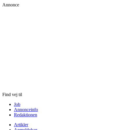
Annonce
Skip
to
content
Find vej til
Job
Annonceinfo
Redaktionen
Artikler
Anmeldelser