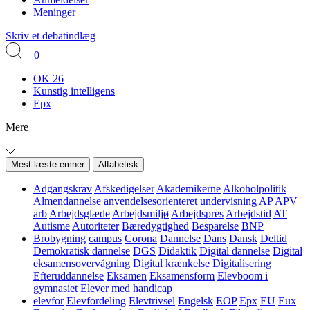
Meninger
Skriv et debatindlæg
0
OK 26
Kunstig intelligens
Epx
Mere
Mest læste emner
Alfabetisk
Adgangskrav
Afskedigelser
Akademikerne
Alkoholpolitik
Almendannelse
anvendelsesorienteret undervisning
AP
APV
arb
Arbejdsglæde
Arbejdsmiljø
Arbejdspres
Arbejdstid
AT
Autisme
Autoriteter
Bæredygtighed
Besparelse
BNP
Brobygning
campus
Corona
Dannelse
Dans
Dansk
Deltid
Demokratisk dannelse
DGS
Didaktik
Digital dannelse
Digital
eksamensovervågning
Digital krænkelse
Digitalisering
Efteruddannelse
Eksamen
Eksamensform
Elevboom i
gymnasiet
Elever med handicap
elevfor
Elevfordeling
Elevtrivsel
Engelsk
EOP
Epx
EU
Eux