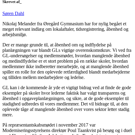
Skrevet af_
Søren Dahl
Nikolaj Melander fra Øregård Gymnasium har for nylig begået et
meget relevant indlæg om lokalaftaler, tidsregistrering, åbenhed og
arbejdsmiljø.
Der er mange grunde til, at åbenhed om og indflydelse på
planlægningen var blandt GLs vigtige overenskomstkrav. Vi ved fra
GL-undersøgelser og medlemsmøder, hvordan manglende åbenhed
og medindflydelse er et stort problem på en række skoler, hvordan
medlemmer ikke indberetter merarbejde, og at manglende åbenhed
spiller en rolle for den oplevede retfærdighed blandt medarbejderne
og tilliden mellem medarbejdere og ledelse.
GL kan i de kommende år yde et vigtigt bidrag ved at finde de gode
eksempler på skoler hvor lederne faktisk har valgt transparens og
åbenhed i opgaveplanlægningen, og sikre, at de gode eksempler til
stadighed udbredes til vores medlemmer. Det vil bidrage til, at den
oplevede tåge af manglende åbenhed over vores sektor letter stadig
mere.
På repræsentantskabsmødet i november 2017 var
Moderniseringsstyrelsens direktør Poul Taankvist på besøg og i duel