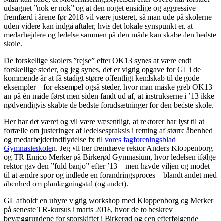
udsagnet ”nok er nok” og at den noget ensidige og aggressive
fremfærd i årene før 2018 vil være justeret, så man ude på skolerne
uden videre kan indgå aftaler, hvis det lokale synspunkt er, at
medarbejdere og ledelse sammen på den måde kan skabe den bedste
skole.
De forskellige skolers ”rejse” efter OK13 synes at være endt
forskellige steder, og jeg synes, det er vigtig opgave for GL i de
kommende år at få stadigt større offentligt kendskab til de gode
eksempler – for eksempel også steder, hvor man måske greb OK13
an på én måde først men siden fandt ud af, at instrukserne i ’13 ikke
nødvendigvis skabte de bedste forudsætninger for den bedste skole.
Her har det været og vil være væsentligt, at rektorer har lyst til at
fortælle om justeringer af ledelsespraksis i retning af større åbenhed
og medarbejderindflydelse fx til
vores fagforeningsblad
Gymnasieskole
n. Jeg vil her fremhæve rektor Anders Kloppenborg
og TR Enrico Merker på Birkerød Gymnasium, hvor ledelsen ifølge
rektor gav den ”fuld banjo” efter ’13 – men havde viljen og modet
til at ændre spor og indlede en forandringsproces – blandt andet med
åbenhed om planlægningstal (og andet).
GL afholdt en uhyre vigtig workshop med Kloppenborg og Merker
på seneste TR-kursus i marts 2018, hvor de to beskrev
bevæggrundene for sporskiftet i Birkerød og den efterfølgende