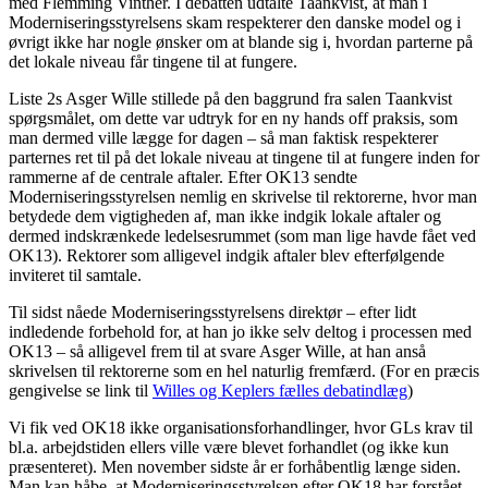
med Flemming Vinther. I debatten udtalte Taankvist, at man i
Moderniseringsstyrelsens skam respekterer den danske model og i
øvrigt ikke har nogle ønsker om at blande sig i, hvordan parterne på
det lokale niveau får tingene til at fungere.
Liste 2s Asger Wille stillede på den baggrund fra salen Taankvist
spørgsmålet, om dette var udtryk for en ny hands off praksis, som
man dermed ville lægge for dagen – så man faktisk respekterer
parternes ret til på det lokale niveau at tingene til at fungere inden for
rammerne af de centrale aftaler. Efter OK13 sendte
Moderniseringsstyrelsen nemlig en skrivelse til rektorerne, hvor man
betydede dem vigtigheden af, man ikke indgik lokale aftaler og
dermed indskrænkede ledelsesrummet (som man lige havde fået ved
OK13). Rektorer som alligevel indgik aftaler blev efterfølgende
inviteret til samtale.
Til sidst nåede Moderniseringsstyrelsens direktør – efter lidt
indledende forbehold for, at han jo ikke selv deltog i processen med
OK13 – så alligevel frem til at svare Asger Wille, at han anså
skrivelsen til rektorerne som en hel naturlig fremfærd. (For en præcis
gengivelse se link til
Willes og Keplers fælles debatindlæg
)
Vi fik ved OK18 ikke organisationsforhandlinger, hvor GLs krav til
bl.a. arbejdstiden ellers ville være blevet forhandlet (og ikke kun
præsenteret). Men november sidste år er forhåbentlig længe siden.
Man kan håbe, at Moderniseringsstyrelsen efter OK18 har forstået