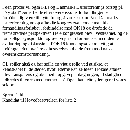
I den proces vil også KLs og Danmarks Lærerforenings forsøg på
”Ny start”-samarbejde efter overenskomstforhandlingerne
forhåbentlig være til nytte for også vores sektor. Ved Danmarks
Lærerforening netop afholdte kongres evaluerede man bl.a.
forhandlingsforløbet i forbindelse med OK18 og drøftede de
fremadrettede perspektiver. Hele kongressen blev livestreamet, og de
forskellige synspunkter og overvejelser i forbindelse med denne
evaluering og diskussion af OK18 kunne også være nyttig at
inddrage i den nye hovedbestyrelses arbejde frem mod næste
overenskomstforhandling.
GL spiller altså og bør spille en vigtig rolle ved at sikre, at
kendskabet til de steder, hvor lederne kan se ideen i lokale aftaler
hhv. transparens og åbenhed i opgaveplanlægningen, til stadighed
udbredes til vores medlemmer – så tågen kan lette yderligere i vores
sektor.
Søren Dahl
Kandidat til Hovedbestyrelsen for liste 2