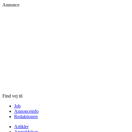
Annonce
Skip
to
content
Find vej til
Job
Annonceinfo
Redaktionen
Artikler
Anmeldelser