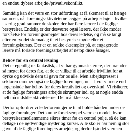
en endnu dybere arbejde-/privatlivskonflikt.
Samtidig kan det være en stor udfordring at få skemaet til at hænge
sammen, når foreningsaktiviteterne lægges på arbejdsdage – hvilket
i særlig grad rammer de skoler, der har flere lærere i de faglige
bestyrelser. Endelig er der desværre også lærere, der ikke møder
forståelse for foreningsarbejdet hos deres ledelse, og må se langt
efter en ryddet skemadag til et bestyrelsesmøde eller et
foreningskursus. Der er en række eksempler på, at engagerede
lærere må forlade foreningsarbejdet af netop disse årsager.
Behov for en central løsning
Det er egentlig ret fantastisk, at vi har gymnasielærere, der brænder
så meget for deres fag, at de er villige til at arbejde frivilligt for at
dyrke og udvikle dem til gavn for os alle. Men arbejdspresset i
sektoren rammer også de faglige foreninger, nu – hvor vi mere end
nogensinde har behov for deres kreativitet og overskud. Vi risikerer,
at de faglige foreningers arbejde skrumper ind, og at nogle endda
helt må indstille aktiviteterne. Det må ikke ske.
Derfor opfordrer vi lederforeningerne til at holde hånden under de
faglige foreninger. Det kunne for eksempel være en model, hvor
bestyrelsesmedlemmerne sikres timer fra en central pulje, så de kan
deltage i de nødvendige møder og kurser. Alle skoler har nemlig stor
gavn af de faglige foreningers arbejde, og derfor bør det være en