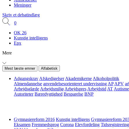
Meninger
Skriv et debatindlæg
0
OK 26
Kunstig intelligens
Epx
Mere
Mest læste emner
Alfabetisk
Adgangskrav
Afskedigelser
Akademikerne
Alkoholpolitik
Almendannelse
anvendelsesorienteret undervisning
AP
APV
ar
Arbejdsglæde
Arbejdsmiljø
Arbejdspres
Arbejdstid
AT
Autisme
Autoriteter
Bæredygtighed
Besparelse
BNP
Gymnasiereform 2016
Kunstig intelligens
Gymnasiereform 20
Eksamen
Fremmedsprog
Corona
Elevfordeling
Tidsregistrering