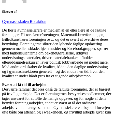
Skrevet af_
Gymnasieskolen Redaktion
De fleste gymnasielærere er medlem af en eller flere af de faglige
foreninger; Historielærerforeningen, Matematiklærerforeningen,
Billedkunstlærerforeningen osv., og det er svært at overdrive deres
betydning. Foreningerne sikrer den løbende faglige opdatering
gennem medlemsblade, hjemmesider og Facebookgrupper, sparrer
med fagkonsulenterne om bekendtgørelserne, udgiver
undervisningsmaterialer, driver materialebanker, afholder
efteruddannelseskurser, laver politisk lobbyarbejde og meget mere.
Med andre ord skaber de kvalitet, både i den daglige undervisning
og i gymnasiesektoren generelt – og det endda i en tid, hvor den
kvalitet er under hårdt pres fra et stigende arbejdstempo.
Svært at få tid til arbejdet
Desværre rammer det pres også de faglige foreninger, der er baseret
på frivilligt arbejde. Det er foreningernes bestyrelsesmedlemmer, der
tager ansvaret for at løfte de mange opgaver, og for nogle af dem
betyder foreningsarbejdet, at det er svært at få det ordinære
arbejdsliv til at hænge sammen. Gymnasielærere arbejder i forvejen
ofte både om aftenen og i weekenden, og frivilligt arbejde giver kun