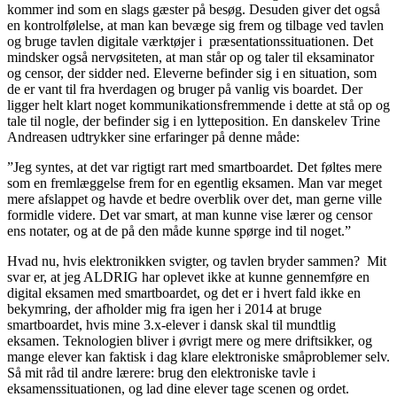
kommer ind som en slags gæster på besøg. Desuden giver det også
en kontrolfølelse, at man kan bevæge sig frem og tilbage ved tavlen
og bruge tavlen digitale værktøjer i præsentationssituationen. Det
mindsker også nervøsiteten, at man står op og taler til eksaminator
og censor, der sidder ned. Eleverne befinder sig i en situation, som
de er vant til fra hverdagen og bruger på vanlig vis boardet. Der
ligger helt klart noget kommunikationsfremmende i dette at stå op og
tale til nogle, der befinder sig i en lytteposition. En danskelev Trine
Andreasen udtrykker sine erfaringer på denne måde:
”Jeg syntes, at det var rigtigt rart med smartboardet. Det føltes mere
som en fremlæggelse frem for en egentlig eksamen. Man var meget
mere afslappet og havde et bedre overblik over det, man gerne ville
formidle videre. Det var smart, at man kunne vise lærer og censor
ens notater, og at de på den måde kunne spørge ind til noget.”
Hvad nu, hvis elektronikken svigter, og tavlen bryder sammen? Mit
svar er, at jeg ALDRIG har oplevet ikke at kunne gennemføre en
digital eksamen med smartboardet, og det er i hvert fald ikke en
bekymring, der afholder mig fra igen her i 2014 at bruge
smartboardet, hvis mine 3.x-elever i dansk skal til mundtlig
eksamen. Teknologien bliver i øvrigt mere og mere driftsikker, og
mange elever kan faktisk i dag klare elektroniske småproblemer selv.
Så mit råd til andre lærere: brug den elektroniske tavle i
eksamenssituationen, og lad dine elever tage scenen og ordet.