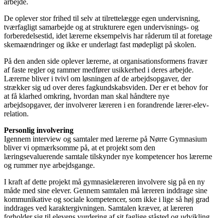
arbejde.
De oplever stor frihed til selv at tilrettelægge egen undervisning,
tværfagligt samarbejde og at strukturere egen undervisnings- og
forberedelsestid, idet lærerne eksempelvis har råderum til at foretage
skemaændringer og ikke er underlagt fast mødepligt på skolen.
På den anden side oplever lærerne, at organisationsformens fravær
af faste regler og rammer medfører usikkerhed i deres arbejde.
Lærerne bliver i tvivl om løsningen af de arbejdsopgaver, der
strækker sig ud over deres fagkundskabsviden. Der er et behov for
at få klarhed omkring, hvordan man skal håndtere nye
arbejdsopgaver, der involverer læreren i en forandrende lærer-elev-
relation.
Personlig involvering
Igennem interview og samtaler med ­lærerne på Nørre Gymnasium
bliver vi opmærksomme på, at et projekt som den
læringsevaluerende samtale tilskynder nye kompetencer hos lærerne
og rummer nye arbejdsgange.
I kraft af dette projekt må gymnasie­læreren involvere sig på en ny
måde med sine elever. Gennem samtalen må læreren inddrage sine
kommunikative og sociale kompetencer, som ikke i lige så høj grad
inddrages ved karaktergivningen. Samtalen kræver, at læreren
forholder sig til elevens vurdering af sit faglige ståsted og udvikling