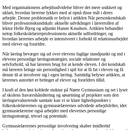
Med organisationens arbejdsudvidelse bliver det mere usikkert og
uklart, hvordan lærerne lykkes med at opnå disse mål i deres
arbejde. Denne problematik er belyst i artiklen Når personkendskab
bliver ­professionskundskab: aktuelle udviklinger i lærerrollen af
lektor Helle Bjerg og adjunkt Hanne Knudsen. Artiklen behandler
netop folkeskolelærerprofessionens aktuelle udfordringer, og
hvordan lærernes arbejde er intensiveret i forhold til relationsarbejdet
med elever og forældre.
Når læring bevæger sig ud over elevens faglige standpunkt og ind i
elevens personlige læringsstrategier, sociale relationer og
selvforhold, så har læreren brug for at kende eleven. I det kendskab
må læreren bringe sin personlighed i spil for at få fat i eleven og få
denne til at involvere sig i egen læring. Samtidig belyser artiklen, at
lærernes autoritet er betinget af elever og forældres tillid.
I kraft af den løst koblede stuktur på Nørre Gymnasium og set i lyset
af skolens fraværshåndtering og søsætning af projekter som den
læringsevaluerende samtale kan vi se klare lighedspunkter i
folkeskolelærernes og gymnasielærernes udvidede arbejdsfelter, idet
gymnasielærerne også arbejder med elevernes personlige
læringsstrategi, trivsel og potentiale.
Gymnasielærernes personlige involvering skaber imidlertid