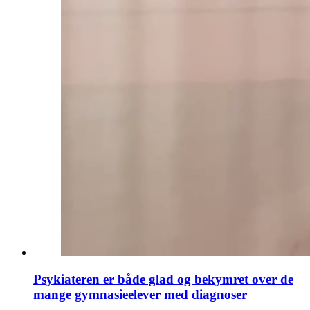
Psykiateren er både glad og bekymret over de
mange gymnasieelever med diagnoser