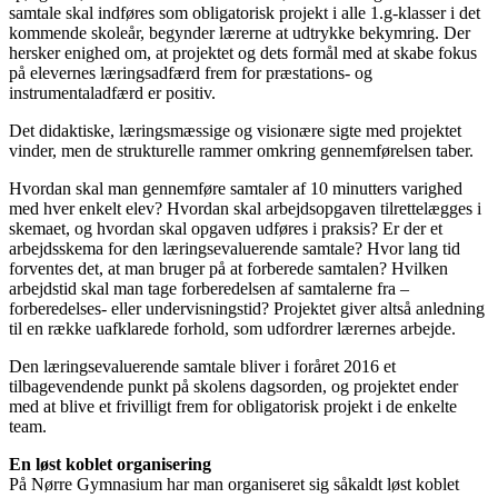
samtale skal indføres som obligatorisk projekt i alle 1.g-klasser i det
kommende skoleår, begynder lærerne at udtrykke bekymring. Der
hersker enighed om, at projektet og dets formål med at skabe fokus
på elevernes læringsadfærd frem for præstations- og
instrumentaladfærd er positiv.
Det didaktiske, læringsmæssige og visionære sigte med projektet
vinder, men de strukturelle rammer omkring gennemførelsen taber.
Hvordan skal man gennemføre samtaler af 10 minutters varighed
med hver enkelt elev? Hvordan skal arbejdsopgaven tilrettelægges i
skemaet, og hvordan skal opgaven udføres i praksis? Er der et
arbejdsskema for den læringsevaluerende samtale? Hvor lang tid
forventes det, at man bruger på at forberede samtalen? Hvilken
arbejdstid skal man tage forberedelsen af samtalerne fra –
forberedelses- eller undervisningstid? Projektet giver altså anledning
til en række uafklarede forhold, som udfordrer lærernes arbejde.
Den læringsevaluerende samtale bliver i foråret 2016 et
tilbagevendende punkt på skolens dagsorden, og projektet ender
med at blive et frivilligt frem for obligatorisk projekt i de enkelte
team.
En løst koblet organisering
På Nørre Gymnasium har man organiseret sig såkaldt løst koblet