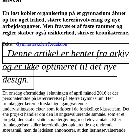
ansvar
En løst koblet organisering på et gymnasium åbner
op for øget frihed, større lærer­involvering og nye
arbejdsopgaver. Men fraværet af faste rammer og
regler skaber også usikkerhed, skriver kronikørerne.
Tekst_
Gymnasieskolen Redaktion
Denne artikel er hentet fra arkiv
og er ikke optimeret til det nye
design.
En onsdag eftermiddag i slutningen af april måned 2016 er der
personalemøde på lærerværelset på Nørre Gymnasium. Her
fremlægger lærerne forskellige igangværende
undervisningsprojekter, som forløber i de forskellige klasseteam. Det
ene projekt handler om den læringsevaluerende samtale, som er et
projekt, der skal erstatte karaktergivning med elevsamtaler. Efter
fremlæggelsen stiller lærerkollegiet opklarende og undrende
spørgsmål, men da ledelsen annoncerer, at den læringsevaluerende