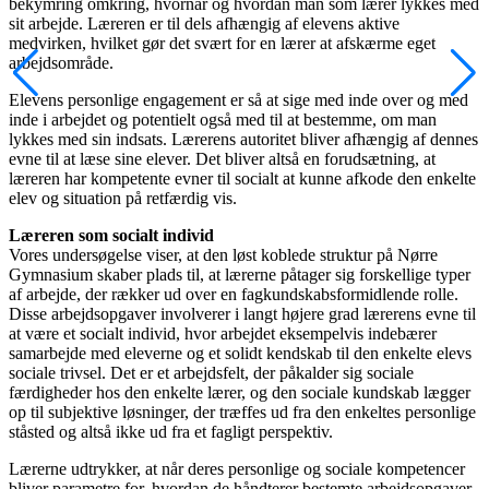
bekymring omkring, hvornår og hvordan man som lærer lykkes med
sit arbejde. Læreren er til dels afhængig af elevens aktive
medvirken, hvilket gør det svært for en lærer at afskærme eget
arbejdsområde.
Elevens personlige engagement er så at sige med inde over og med
inde i arbejdet og potentielt også med til at bestemme, om man
lykkes med sin indsats. Lærerens autoritet bliver afhængig af dennes
evne til at læse sine elever. Det bliver altså en forudsætning, at
læreren har kompetente evner til socialt at kunne afkode den enkelte
elev og situation på retfærdig vis.
Læreren som socialt individ
Vores undersøgelse viser, at den løst koblede struktur på Nørre
Gymnasium skaber plads til, at lærerne påtager sig forskellige typer
af arbejde, der rækker ud over en fagkundskabsformidlende rolle.
Disse arbejdsopgaver involverer i langt højere grad lærerens evne til
at være et socialt individ, hvor arbejdet eksempelvis indebærer
samarbejde med eleverne og et solidt kendskab til den enkelte elevs
sociale trivsel. Det er et arbejdsfelt, der påkalder sig sociale
færdigheder hos den enkelte lærer, og den sociale kundskab lægger
op til subjektive løsninger, der træffes ud fra den enkeltes personlige
ståsted og altså ikke ud fra et fagligt perspektiv.
Lærerne udtrykker, at når deres personlige og sociale kompetencer
bliver parametre for, hvordan de håndterer bestemte arbejdsopgaver,