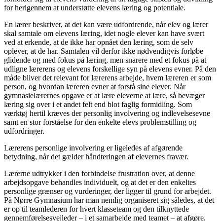
for herigennem at understøtte elevens ­læring og potentiale.
En lærer beskriver, at det kan være udfordrende, når elev og lærer
skal samtale om elevens læring, idet nogle elever kan have svært
ved at erkende, at de ikke har opnået den læring, som de selv
oplever, at de har. Samtalen vil derfor ikke nødvendigvis forløbe
glidende og med fokus på læring, men snarere med et fokus på at
udligne lærerens og elevens forskellige syn på elevens evner. På den
måde bliver det relevant for lærerens arbejde, hvem læreren er som
person, og hvordan læreren evner at forstå sine elever. Når
gymnasielærernes opgave er at lære eleverne at lære, så bevæger
læring sig over i et andet felt end blot faglig formidling. Som
værktøj hertil kræves der personlig involvering og indlevelsesevne
samt en stor forståelse for den enkelte elevs problemstilling og
udfordringer.
Lærerens personlige involvering er ligeledes af afgørende
betydning, når det gælder håndteringen af elevernes fravær.
Lærerne udtrykker i den forbindelse frustration over, at denne
arbejdsopgave behandles individuelt, og at det er den enkeltes
personlige grænser og vurderinger, der ligger til grund for arbejdet.
På Nørre Gymnasium har man nemlig organiseret sig således, at det
er op til teamlederen for hvert klasseteam og den tilknyttede
gennemførelsesvejleder – i et samarbejde med teamet – at afgøre,