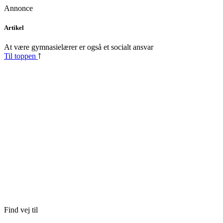
Annonce
Skip
Artikel
to
content
At være gymnasielærer er også et socialt ansvar
Til toppen
Find vej til