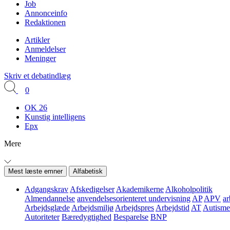
Job
Annonceinfo
Redaktionen
Artikler
Anmeldelser
Meninger
Skriv et debatindlæg
0
OK 26
Kunstig intelligens
Epx
Mere
Mest læste emner
Alfabetisk
Adgangskrav
Afskedigelser
Akademikerne
Alkoholpolitik
Almendannelse
anvendelsesorienteret undervisning
AP
APV
ar
Arbejdsglæde
Arbejdsmiljø
Arbejdspres
Arbejdstid
AT
Autisme
Autoriteter
Bæredygtighed
Besparelse
BNP