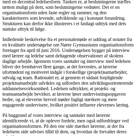
med en decentral ledelsesform. Tanken er, at beslutningerne træffes
tættest muligt på dem, som beslutningerne vedrører. Det er en
organisationsform uden faste regler og rammer, og den
karakteriseres som levende, udviklende og i konstant forandring.
Strukturen kan derfor ikke illustreres i et fastlagt udtryk med dets
statiske aftryk til følge.
Indledende beskrivelse fra et personalemøde er uddrag af notater fra
en kvalitativ undersøgelse om Nørre Gymnasiums organisationsform
foretaget fra april til juni 2016. Undersøgelsen bygger på interview
med lærere og ledelse samt deltagende observationer af skolens
daglige arbejde. Igennem vores samtaler og interview med ­ledelsen
bliver det fremhævet flere gange, at det forventes, at lærerne
ufortrødent og motiveret indgår i forskellige (projekt)samarbejder,
udvalg og team. Rationalet er, at gennem et sådant forpligtende
projektsamarbejde udvikles og udfordres den udviklingsorienterende
uddannelsesvirksomhed. Ledelsen udtrykker, at projekt- og
teamsamarbejde bevirker, at lærerne løser undervisningsopgaven
bedre, og at eleverne herved møder fagligt stærkere og mere
engagerede undervisere, hvilket positivt influerer ­elevernes læring.
På baggrund af vores interview og samtaler med lærerne
identificerede vi, at de oplever fordele, men også udfordringer ved
organisationsformen. På den ene side mærker lærerne, at der fra
ledelsens side udvises tillid til dem, og hvordan de forvalter deres