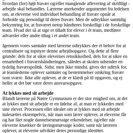
hvordan (for) højt fravær og/eller manglende aflevering af skriftligt ­
arbejde skal behandles. Lærerne anerkender argumentet fra ledelsen
om, at eleverne ved individuel behandling af fravær opnår at
forholde sig personligt til deres fravær. Men de udtrykker samtidig
bekymring for, at fraværet netop håndteres forskelligt i de forskellige
team. Hvad der så at sige er tilladt for elever i ét team, medfører
advarsler eller andre tiltag i et andet team.
Igennem vores samtaler med lærerne udtrykkes der et behov for at
centralisere og topstyre denne arbejdsopgave. Og dette af flere
grunde: dels for at sikre elevernes retssikkerhed, dels for at sikre en
ensartethed i fraværshåndteringen, således at skolen udsender en
tydelig fraværspolitik. Sidst, men ikke mindst, gives der udtryk for,
at teamlederne oplever samtaler og bestemmelser omkring fravær
som svære. Ikke alle oplever, at de er klædt på til opgaven, og ej
heller at det bør være deres ansvars­opgave.
At lykkes med sit arbejde
Blandt lærerne på Nørre Gymnasium er der stor enighed om, at det
at lykkes med sit arbejde er en følelse af, at man er lykkedes med
sine elever. Processen eller idealet om at ­lykkes med sit arbejde
italesættes eksempelvis, når man som lærer oplever, at eleverne får
og har fået nogle dannelsesmæssige erkendelser, og/eller når
eleverne knækker de ­læringsmæssige koder, samt når læreren
oplever, at eleverne udvikler deres personlige identitet.