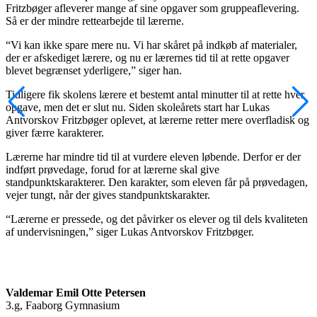
Fritzbøger afleverer mange af sine opgaver som gruppeaflevering.
Så er der mindre rettearbejde til lærerne.
“Vi kan ikke spare mere nu. Vi har skåret på indkøb af materialer,
der er afskediget lærere, og nu er lærernes tid til at rette opgaver
blevet begrænset yderligere,” siger han.
Tidligere fik skolens lærere et bestemt antal minutter til at rette hver
opgave, men det er slut nu. Siden skoleårets start har Lukas
Antvorskov Fritzbøger oplevet, at lærerne retter mere overfladisk og
giver færre karakterer.
Lærerne har mindre tid til at vurdere eleven løbende. Derfor er der
indført prøvedage, forud for at lærerne skal give
standpunktskarakterer. Den karakter, som eleven får på prøvedagen,
vejer tungt, når der gives standpunktskarakter.
“Lærerne er pressede, og det påvirker os elever og til dels kvaliteten
af undervisningen,” siger Lukas Antvorskov Fritzbøger.
Valdemar Emil Otte Petersen
3.g, Faaborg Gymnasium