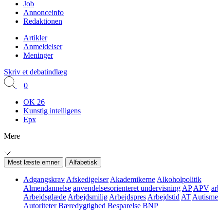
Job
Annonceinfo
Redaktionen
Artikler
Anmeldelser
Meninger
Skriv et debatindlæg
0
OK 26
Kunstig intelligens
Epx
Mere
Mest læste emner
Alfabetisk
Adgangskrav
Afskedigelser
Akademikerne
Alkoholpolitik
Almendannelse
anvendelsesorienteret undervisning
AP
APV
ar
Arbejdsglæde
Arbejdsmiljø
Arbejdspres
Arbejdstid
AT
Autisme
Autoriteter
Bæredygtighed
Besparelse
BNP