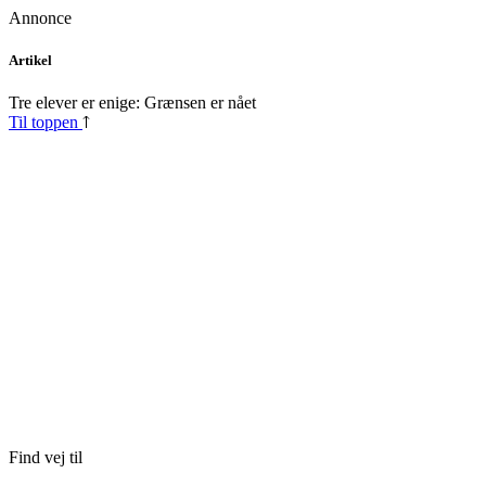
Annonce
Skip
Artikel
to
content
Tre elever er enige: Grænsen er nået
Til toppen
Find vej til