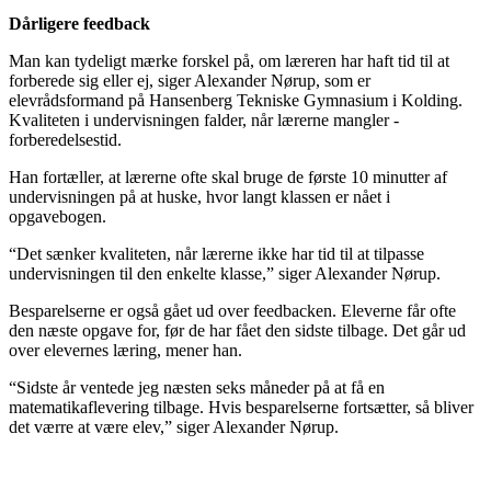
Dårligere feedback
Man kan tydeligt mærke forskel på, om læreren har haft tid til at
forberede sig eller ej, siger Alexander Nørup, som er
elevrådsformand på Hansenberg Tekniske Gymnasium i Kolding.
Kvaliteten i undervisningen falder, når lærerne mangler ­
forberedelsestid.
Han fortæller, at lærerne ofte skal bruge de første 10 minutter af
undervisningen på at huske, hvor langt klassen er nået i
opgavebogen.
“Det sænker kvaliteten, når lærerne ikke har tid til at tilpasse
undervisningen til den enkelte klasse,” siger Alexander Nørup.
Besparelserne er også gået ud over feedbacken. Eleverne får ofte
den næste opgave for, før de har fået den sidste tilbage. Det går ud
over elevernes læring, mener han.
“Sidste år ventede jeg næsten seks måneder på at få en
matematikaflevering tilbage. Hvis besparelserne fortsætter, så bliver
det værre at være elev,” siger Alexander Nørup.