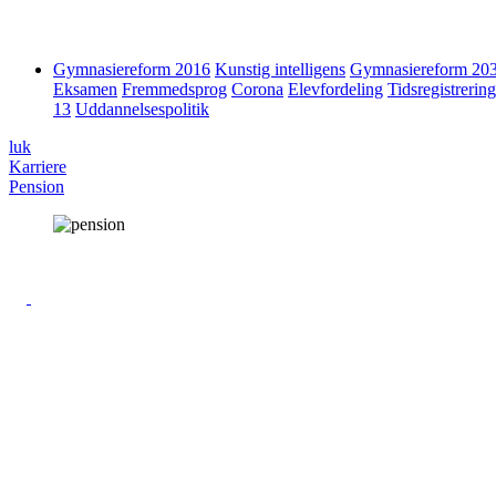
Gymnasiereform 2016
Kunstig intelligens
Gymnasiereform 20
Eksamen
Fremmedsprog
Corona
Elevfordeling
Tidsregistrering
13
Uddannelsespolitik
luk
Karriere
Pension