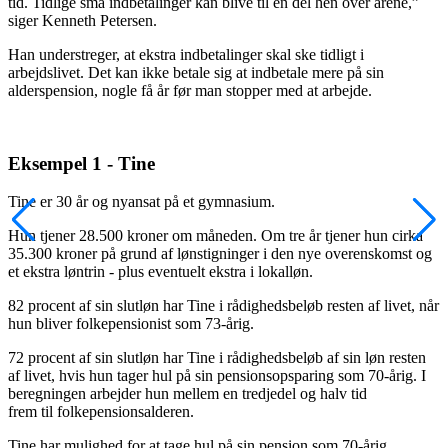
tid. Tidlige små indbetalinger kan blive til en del hen over årene,”
siger Kenneth ­Petersen.
Han understreger, at ekstra indbetalinger skal ske tidligt i
arbejdslivet. Det kan ikke betale sig at indbetale mere på sin
alderspension, nogle få år før man stopper med at arbejde.
Eksempel 1 - Tine
Tine er 30 år og nyansat på et gymnasium.
Hun tjener 28.500 kroner om måneden. Om tre år tjener hun cirka
35.300 kroner på grund af lønstigninger i den nye overenskomst og
et ekstra løntrin - plus eventuelt ekstra i lokalløn.
82 procent af sin slutløn har Tine i rådighedsbeløb resten af livet, når
hun bliver folkepensionist som 73-årig.
72 procent af sin slutløn har Tine i rådighedsbeløb af sin løn resten
af livet, hvis hun tager hul på sin pensionsopsparing som 70-årig. I
beregningen arbejder hun mellem en tredjedel og halv tid
frem til folkepensionsalderen.
Tine har mulighed for at tage hul på sin pension som 70-årig.