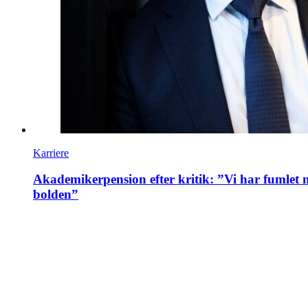
Karriere
Akademikerpension efter kritik: ”Vi har fumlet
bolden”