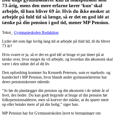
73-årig, mens den mere erfarne lærer ‘kun’ skal
arbejde, til hun bliver 69 år. Hvis du ikke ønsker at
arbejde på fuld tid så længe, så er det en god idé at
tænke på din pension i god tid, mener MP Pension.
Tekst_
Gymnasieskolen Redaktion
Lyder det som lige lovlig lang tid at arbejde på fuld tid, til du bliver
73 år?
Hvis svaret er ja, så er det en god idé at bruge et par timer på at
tænke over, hvor meget du vil arbejde, og hvordan din øko­nomi skal
være i den sidste del af dit liv.
Den opfordring kommer fra Kenneth Petersen, som er markeds- og
kundechef i MP Pension, hvor blandt andre gymnasielærerne har
deres pensionskroner ­stående.
“Jo før du planlægger din pension og din økonomi i de sidste år af
livet, des bedre. Du kan godt begynde at bruge af din pension før
folkepensionsalderen, men så kræver det måske, at du sparer mere
op eller betaler mere af på din bolig,” ­siger han.
MP Pension har for Gymnasieskolen lavet to beregninger om