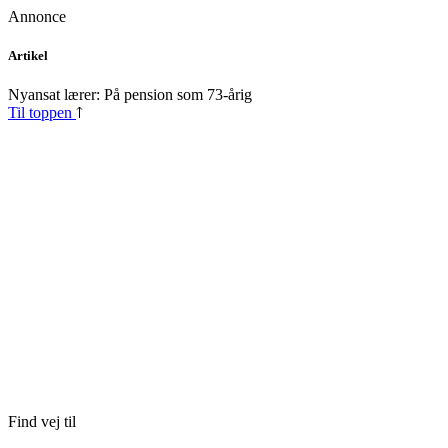
Annonce
Skip
Artikel
to
content
Nyansat lærer: På pension som 73-årig
Til toppen
Find vej til