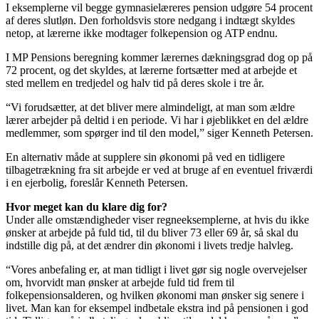
I eksemplerne vil begge gymnasielæreres pension udgøre 54 procent
af deres slutløn. Den forholdsvis store nedgang i indtægt skyldes
netop, at lærerne ikke modtager folke­pension og ATP endnu.
I MP Pensions beregning kommer ­lærernes dækningsgrad dog op på
72 procent, og det skyldes, at lærerne fortsætter med at arbejde et
sted mellem en tredjedel og halv tid på deres skole i tre år.
“Vi forudsætter, at det bliver mere almindeligt, at man som ældre
lærer arbejder på deltid i en periode. Vi har i øjeblikket en del ældre
medlemmer, som spørger ind til den model,” siger Kenneth Petersen.
En alternativ måde at supplere sin økonomi på ved en tidligere
tilbagetrækning fra sit arbejde er ved at bruge af en eventuel friværdi
i en ejerbolig, foreslår Kenneth Petersen.
Hvor meget kan du klare dig for?
Under alle omstændigheder viser regne­eksemplerne, at hvis du ikke
ønsker at arbejde på fuld tid, til du bliver 73 eller 69 år, så skal du
indstille dig på, at det ændrer din økonomi i livets tredje halvleg.
“Vores anbefaling er, at man tidligt i livet gør sig nogle overvejelser
om, hvorvidt man ønsker at arbejde fuld tid frem til
folkepensionsalderen, og hvilken økonomi man ­ønsker sig senere i
livet. Man kan for eksempel indbetale ekstra ind på pensionen i god