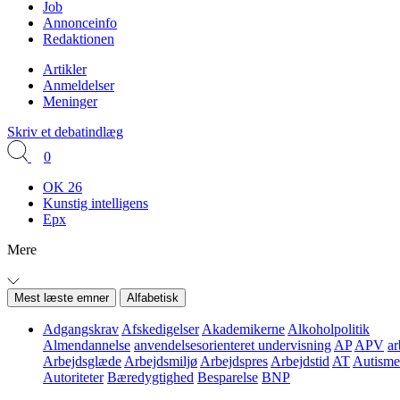
Job
Annonceinfo
Redaktionen
Artikler
Anmeldelser
Meninger
Skriv et debatindlæg
0
OK 26
Kunstig intelligens
Epx
Mere
Mest læste emner
Alfabetisk
Adgangskrav
Afskedigelser
Akademikerne
Alkoholpolitik
Almendannelse
anvendelsesorienteret undervisning
AP
APV
ar
Arbejdsglæde
Arbejdsmiljø
Arbejdspres
Arbejdstid
AT
Autisme
Autoriteter
Bæredygtighed
Besparelse
BNP