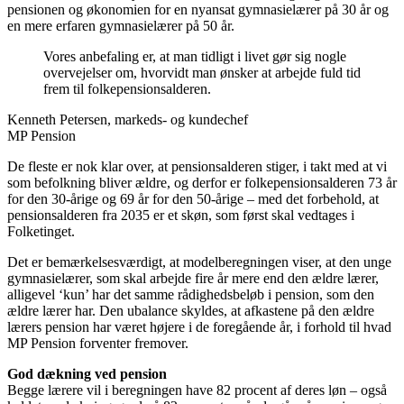
pensionen og økonomien for en nyansat gymnasielærer på 30 år og
en mere erfaren gymnasielærer på 50 år.
Vores anbefaling er, at man tidligt i livet gør sig nogle
overvejelser om, hvorvidt man ønsker at arbejde fuld tid
frem til folkepensionsalderen.
Kenneth Petersen, markeds- og kundechef
MP Pension
De fleste er nok klar over, at pensionsalderen stiger, i takt med at vi
som befolkning bliver ældre, og derfor er folkepensionsalderen 73 år
for den 30-årige og 69 år for den 50-årige – med det forbehold, at
pensionsalderen fra 2035 er et skøn, som først skal vedtages i
Folketinget.
Det er bemærkelsesværdigt, at modelberegningen viser, at den unge
gymnasielærer, som skal arbejde fire år mere end den ældre lærer,
alligevel ‘kun’ har det samme rådighedsbeløb i pension, som den
ældre lærer har. Den ubalance skyldes, at afkastene på den ældre
lærers pension har været højere i de foregående år, i forhold til hvad
MP Pension forventer fremover.
God dækning ved pension
Begge lærere vil i beregningen have 82 procent af deres løn – også