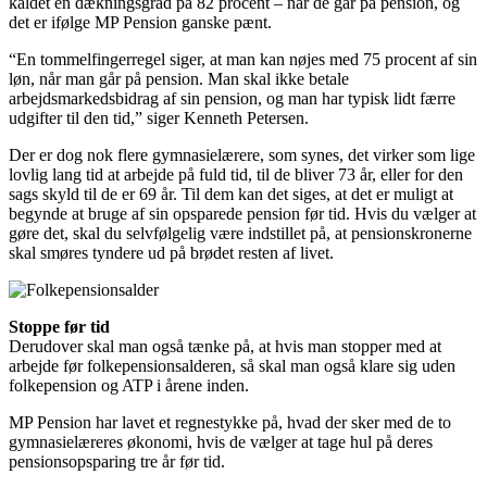
kaldet en dækningsgrad på 82 procent – når de går på pension, og
det er ifølge MP Pension ganske pænt.
“En tommelfingerregel siger, at man kan nøjes med 75 procent af sin
løn, når man går på pension. Man skal ikke betale
arbejdsmarkedsbidrag af sin pension, og man har typisk lidt færre
udgifter til den tid,” siger Kenneth Petersen.
Der er dog nok flere gymnasielærere, som synes, det virker som lige
lovlig lang tid at arbejde på fuld tid, til de bliver 73 år, eller for den
sags skyld til de er 69 år. Til dem kan det siges, at det er muligt at
begynde at bruge af sin opsparede pension før tid. Hvis du vælger at
gøre det, skal du selvfølgelig være indstillet på, at pensionskronerne
skal smøres tyndere ud på brødet resten af livet.
Stoppe før tid
Derudover skal man også tænke på, at hvis man stopper med at
arbejde før folke­pensionsalderen, så skal man også klare sig uden
folkepension og ATP i årene ­inden.
MP Pension har lavet et regnestykke på, hvad der sker med de to
gymnasielæreres økonomi, hvis de vælger at tage hul på deres
pensionsopsparing tre år før tid.