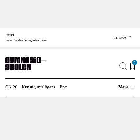
Skip
to
Artikel
content
Til toppen
Find vej til
Jeg’et i undervisningssituationen
Job
Annonceinfo
0
Redaktionen
OK 26
Kunstig intelligens
Epx
Mere
Artikler
Anmeldelser
Meninger