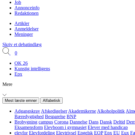
Job
Annonceinfo
Redaktionen
Artikler
Anmeldelser
Meninger
Skriv et debatindlæg
0
OK 26
Kunstig intelligens
Epx
Mere
Mest læste emner
Alfabetisk
Adgangskrav
Afskedigelser
Akademikerne
Alkoholpolitik
Alme
Bæredygtighed
Besparelse
BNP
Brobygning
campus
Corona
Dannelse
Dans
Dansk
Deltid
Demo
Eksamensform
Elevboom i gymnasiet
Elever med handicap
elevfor
Elevfordeling
Elevtrivsel
Engelsk
EOP
Epx
EU
Eux
Fæ