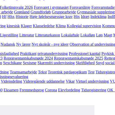
Folketingsvalg 2026
Forsvaret i gymnasiet
Forsvarslinje
Forsvarsstudie
 arbejde
Grønland
Grundforløb
Gruppearbejde
Gymnasiale supplering
0
Hf
Hhx
Historie
Høje følelsesmæssige krav
Htx
Idræt
Indeklima
Indf
ring
kinesisk
Klager
Klasseledelse
Klima
Kollegial supervision
Kommuni
Ligestilling
Litteratur
Litteraturkanon
Lokalaftale
Lokalløn
Løn
Magt
Nudansk
Ny lærer
Nyt skoleår - nye ideer
Observation af undervisnin
sisfaglighed
Praktikant
privatundervisning
Professionel kapital
Psykisk 
23
Repræsentantskabsmøde 2024
Repræsentantskabsmøde 2025
Rettest
yn
Sexchikane
Sexisme
Skærmfri undervisning
Skriftlighed
Snyd
social
dning
Teamsamarbejde
Tekst
Teoretisk pædagogikum
Test
Tidsregistre
isningsevaluering
Vidensdeling
Videregående uddannelse
Vikar
Virtuel undervisning
V
30
Eksamen
Fremmedsprog
Corona
Elevfordeling
Tidsregistrering
OK 