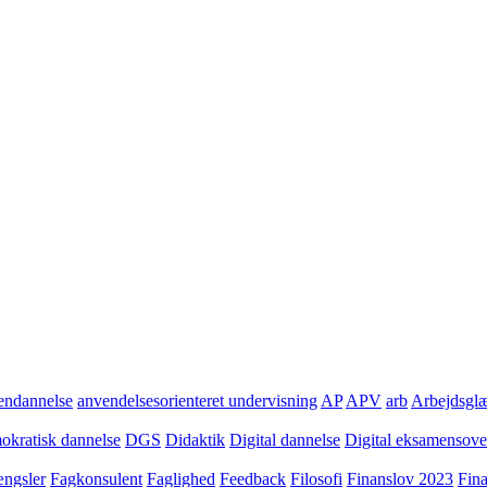
ndannelse
anvendelsesorienteret undervisning
AP
APV
arb
Arbejdsgl
kratisk dannelse
DGS
Didaktik
Digital dannelse
Digital eksamensov
ngsler
Fagkonsulent
Faglighed
Feedback
Filosofi
Finanslov 2023
Fin