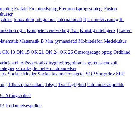
retning
Frafald
Fremmedsprog
Fremmedsprogsstrategi
Fusion
skurser
lydelse
Innovation
Integration
Internationalt
It
It i undervisning
It-
kation og it
Kompetenceudvikling
Køn
Kunstig intelligens
l
Lærer-
Matematik
Matematik B
Min gymnasietid
Mobiltelefon
Mødekultur
g
OK 13
OK 15
OK 21
OK 24
OK 26
Omsorgsdage
optag
Ordblind
arbejdsmiljø
Psykologisk tryghed
regeringens gymnasieudspil
rategier
samarbejde mellem uddannelser
 arv
Sociale Medier
Socialt taxameter
søgetal
SOP
Sorgorlov
SRP
ring
Tillidsrepræsentant
Tilsyn
Tværfaglighed
Uddannelsespolitik
UC
Ytringsfrihed
13
Uddannelsespolitik