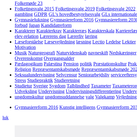
Folkemøde 23
Folketingsvalg 2015
Folketingsvalg 2019
Folketingsvalg 2022
gambling
GDPR
GL's hovedbestyrelsesvalg
GLs internationale
Gymnasielukning
Gymnasiereform 2016
Gymnasiereform 203
forbud
Japan
Kandidatreform
Karakterer
Karakterkrav
Karakterræs
Karakterskala
Karrierelæ
elev-relation
Lærerens dag
Lærerliv
læring
Læseforståelse
Læsevejledning
læsning
Lectio
Ledelse
Lektier
Motivation
Musik
Naturgeografi
Naturvidenskab
navneskift
Nedskæringer
Overenskomst
Overgangsalder
Pædagogikum
Palæstina
Pension
politik
Præstationskultur
Prak
Religion
Repræsentantskabsmøde
Repræsentantskabsmøde 20
Seksualundervisning
Selvcensur
Seniorarbejdsliv
serviceefters
Stress
Studiepraktik
Studieretning
Studietur
Sverige
Sygdom
Talblindhed
Taxameter
Taxameteror
Udveksling
Undervisning
Undervisningsdifferentiering
Underv
ungdomskultur
ungdomsuddannelse
valg
Valgkamp
Vejledning
Gymnasiereform 2016
Kunstig intelligens
Gymnasiereform 20
luk