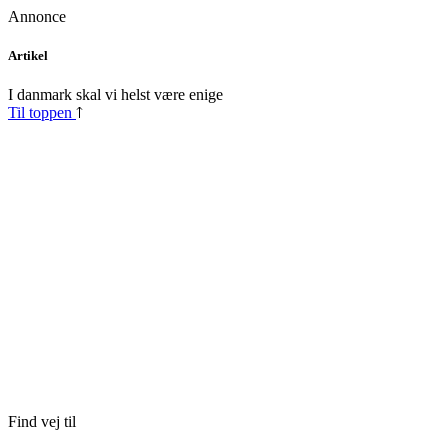
Annonce
Skip
Artikel
to
content
I danmark skal vi helst være enige
Til toppen
Find vej til