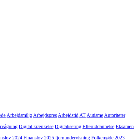
æde
Arbejdsmiljø
Arbejdspres
Arbejdstid
AT
Autisme
Autoriteter
ervågning
Digital krænkelse
Digitalisering
Efteruddannelse
Eksamen
anslov 2024
Finanslov 2025
fjernundervisning
Folkemøde 2023