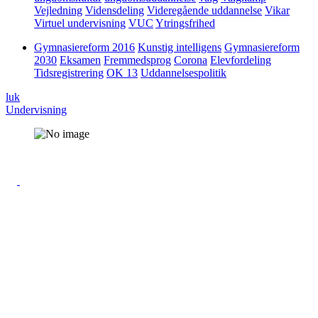
Vejledning
Vidensdeling
Videregående uddannelse
Vikar
Virtuel undervisning
VUC
Ytringsfrihed
Gymnasiereform 2016
Kunstig intelligens
Gymnasiereform
2030
Eksamen
Fremmedsprog
Corona
Elevfordeling
Tidsregistrering
OK 13
Uddannelsespolitik
luk
Undervisning