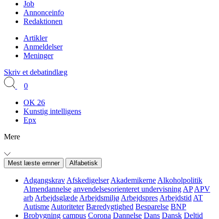
Job
Annonceinfo
Redaktionen
Artikler
Anmeldelser
Meninger
Skriv et debatindlæg
0
OK 26
Kunstig intelligens
Epx
Mere
Mest læste emner
Alfabetisk
Adgangskrav
Afskedigelser
Akademikerne
Alkoholpolitik
Almendannelse
anvendelsesorienteret undervisning
AP
APV
arb
Arbejdsglæde
Arbejdsmiljø
Arbejdspres
Arbejdstid
AT
Autisme
Autoriteter
Bæredygtighed
Besparelse
BNP
Brobygning
campus
Corona
Dannelse
Dans
Dansk
Deltid