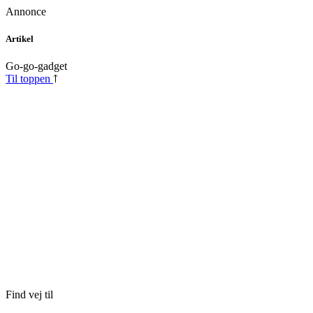
Annonce
Skip
Artikel
to
content
Go-go-gadget
Til toppen
Find vej til