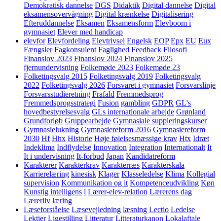
Demokratisk dannelse
DGS
Didaktik
Digital dannelse
Digital
eksamensovervågning
Digital krænkelse
Digitalisering
Efteruddannelse
Eksamen
Eksamensform
Elevboom i
gymnasiet
Elever med handicap
elevfor
Elevfordeling
Elevtrivsel
Engelsk
EOP
Epx
EU
Eux
Fængsler
Fagkonsulent
Faglighed
Feedback
Filosofi
Finanslov 2023
Finanslov 2024
Finanslov 2025
fjernundervisning
Folkemøde 2023
Folkemøde 23
Folketingsvalg 2015
Folketingsvalg 2019
Folketingsvalg
2022
Folketingsvalg 2026
Forsvaret i gymnasiet
Forsvarslinje
Forsvarsstudieretning
Frafald
Fremmedsprog
Fremmedsprogsstrategi
Fusion
gambling
GDPR
GL's
hovedbestyrelsesvalg
GLs internationale arbejde
Grønland
Grundforløb
Gruppearbejde
Gymnasiale suppleringskurser
Gymnasielukning
Gymnasiereform 2016
Gymnasiereform
2030
Hf
Hhx
Historie
Høje følelsesmæssige krav
Htx
Idræt
Indeklima
Indflydelse
Innovation
Integration
Internationalt
It
It i undervisning
It-forbud
Japan
Kandidatreform
Karakterer
Karakterkrav
Karakterræs
Karakterskala
Karrierelæring
kinesisk
Klager
Klasseledelse
Klima
Kollegial
supervision
Kommunikation og it
Kompetenceudvikling
Køn
Kunstig intelligens
l
Lærer-elev-relation
Lærerens dag
Lærerliv
læring
Læseforståelse
Læsevejledning
læsning
Lectio
Ledelse
Lektier
Ligestilling
Litteratur
Litteraturkanon
Lokalaftale