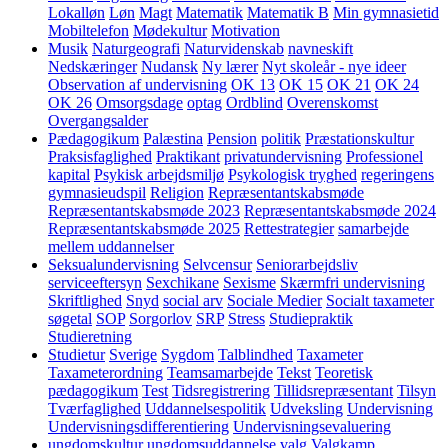
Lokalløn
Løn
Magt
Matematik
Matematik B
Min gymnasietid
Mobiltelefon
Mødekultur
Motivation
Musik
Naturgeografi
Naturvidenskab
navneskift
Nedskæringer
Nudansk
Ny lærer
Nyt skoleår - nye ideer
Observation af undervisning
OK 13
OK 15
OK 21
OK 24
OK 26
Omsorgsdage
optag
Ordblind
Overenskomst
Overgangsalder
Pædagogikum
Palæstina
Pension
politik
Præstationskultur
Praksisfaglighed
Praktikant
privatundervisning
Professionel
kapital
Psykisk arbejdsmiljø
Psykologisk tryghed
regeringens
gymnasieudspil
Religion
Repræsentantskabsmøde
Repræsentantskabsmøde 2023
Repræsentantskabsmøde 2024
Repræsentantskabsmøde 2025
Rettestrategier
samarbejde
mellem uddannelser
Seksualundervisning
Selvcensur
Seniorarbejdsliv
serviceeftersyn
Sexchikane
Sexisme
Skærmfri undervisning
Skriftlighed
Snyd
social arv
Sociale Medier
Socialt taxameter
søgetal
SOP
Sorgorlov
SRP
Stress
Studiepraktik
Studieretning
Studietur
Sverige
Sygdom
Talblindhed
Taxameter
Taxameterordning
Teamsamarbejde
Tekst
Teoretisk
pædagogikum
Test
Tidsregistrering
Tillidsrepræsentant
Tilsyn
Tværfaglighed
Uddannelsespolitik
Udveksling
Undervisning
Undervisningsdifferentiering
Undervisningsevaluering
ungdomskultur
ungdomsuddannelse
valg
Valgkamp