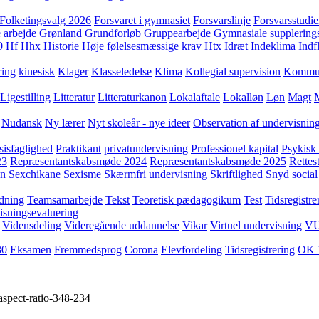
Folketingsvalg 2026
Forsvaret i gymnasiet
Forsvarslinje
Forsvarsstudie
 arbejde
Grønland
Grundforløb
Gruppearbejde
Gymnasiale supplering
0
Hf
Hhx
Historie
Høje følelsesmæssige krav
Htx
Idræt
Indeklima
Indf
ring
kinesisk
Klager
Klasseledelse
Klima
Kollegial supervision
Kommuni
Ligestilling
Litteratur
Litteraturkanon
Lokalaftale
Lokalløn
Løn
Magt
Nudansk
Ny lærer
Nyt skoleår - nye ideer
Observation af undervisnin
sisfaglighed
Praktikant
privatundervisning
Professionel kapital
Psykisk 
23
Repræsentantskabsmøde 2024
Repræsentantskabsmøde 2025
Rettest
yn
Sexchikane
Sexisme
Skærmfri undervisning
Skriftlighed
Snyd
social
dning
Teamsamarbejde
Tekst
Teoretisk pædagogikum
Test
Tidsregistre
isningsevaluering
Vidensdeling
Videregående uddannelse
Vikar
Virtuel undervisning
V
30
Eksamen
Fremmedsprog
Corona
Elevfordeling
Tidsregistrering
OK 