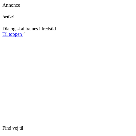
Annonce
Skip
Artikel
to
content
Dialog skal trænes i fredstid
Til toppen
Find vej til