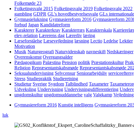
Folkemøde 23
Folketingsvalg 2015
Folketingsvalg 2019
Folketingsvalg 2022
gambling
GDPR
GL's hovedbestyrelsesvalg
GLs internationale
Gymnasielukning
Gymnasiereform 2016
Gymnasiereform 203
forbud
Japan
Kandidatreform
Karakterer
Karakterkrav
Karakterræs
Karakterskala
Karrierelæ
elev-relation
Lærerens dag
Lærerliv
læring
Læseforståelse
Læsevejledning
læsning
Lectio
Ledelse
Lektier
Motivation
Musik
Naturgeografi
Naturvidenskab
navneskift
Nedskæringer
Overenskomst
Overgangsalder
Pædagogikum
Palæstina
Pension
politik
Præstationskultur
Prak
Religion
Repræsentantskabsmøde
Repræsentantskabsmøde 20
Seksualundervisning
Selvcensur
Seniorarbejdsliv
serviceefters
Stress
Studiepraktik
Studieretning
Studietur
Sverige
Sygdom
Talblindhed
Taxameter
Taxameteror
Udveksling
Undervisning
Undervisningsdifferentiering
Underv
ungdomskultur
ungdomsuddannelse
valg
Valgkamp
Vejledning
Gymnasiereform 2016
Kunstig intelligens
Gymnasiereform 20
luk