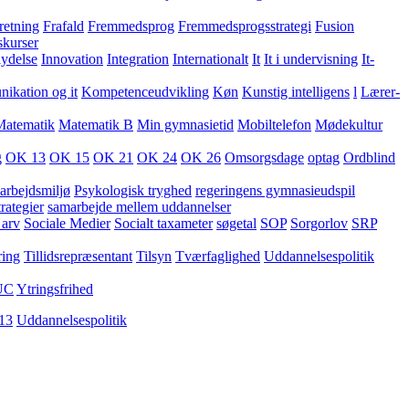
retning
Frafald
Fremmedsprog
Fremmedsprogsstrategi
Fusion
skurser
lydelse
Innovation
Integration
Internationalt
It
It i undervisning
It-
kation og it
Kompetenceudvikling
Køn
Kunstig intelligens
l
Lærer-
Matematik
Matematik B
Min gymnasietid
Mobiltelefon
Mødekultur
g
OK 13
OK 15
OK 21
OK 24
OK 26
Omsorgsdage
optag
Ordblind
arbejdsmiljø
Psykologisk tryghed
regeringens gymnasieudspil
rategier
samarbejde mellem uddannelser
 arv
Sociale Medier
Socialt taxameter
søgetal
SOP
Sorgorlov
SRP
ring
Tillidsrepræsentant
Tilsyn
Tværfaglighed
Uddannelsespolitik
UC
Ytringsfrihed
13
Uddannelsespolitik