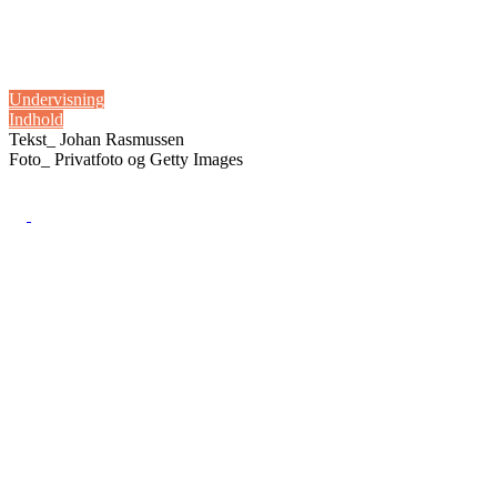
15. april 2024
Dialog skal trænes i fredstid
Undervisning
Indhold
Tekst_
Johan Rasmussen
Foto_
Privatfoto og Getty Images