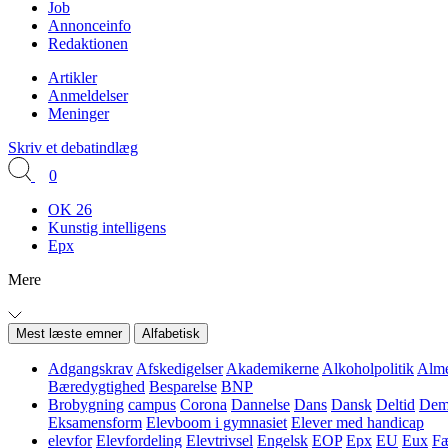
Job
Annonceinfo
Redaktionen
Artikler
Anmeldelser
Meninger
Skriv et debatindlæg
0
OK 26
Kunstig intelligens
Epx
Mere
Mest læste emner
Alfabetisk
Adgangskrav
Afskedigelser
Akademikerne
Alkoholpolitik
Alme
Bæredygtighed
Besparelse
BNP
Brobygning
campus
Corona
Dannelse
Dans
Dansk
Deltid
Demo
Eksamensform
Elevboom i gymnasiet
Elever med handicap
elevfor
Elevfordeling
Elevtrivsel
Engelsk
EOP
Epx
EU
Eux
Fæ