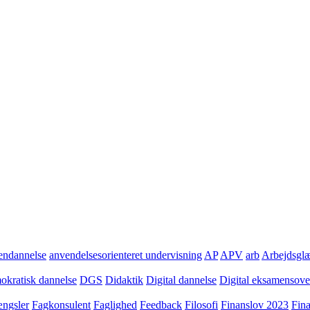
ndannelse
anvendelsesorienteret undervisning
AP
APV
arb
Arbejdsgl
kratisk dannelse
DGS
Didaktik
Digital dannelse
Digital eksamensov
ngsler
Fagkonsulent
Faglighed
Feedback
Filosofi
Finanslov 2023
Fin