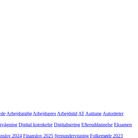
æde
Arbejdsmiljø
Arbejdspres
Arbejdstid
AT
Autisme
Autoriteter
ervågning
Digital krænkelse
Digitalisering
Efteruddannelse
Eksamen
anslov 2024
Finanslov 2025
fjernundervisning
Folkemøde 2023