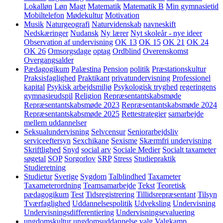
Lokalløn
Løn
Magt
Matematik
Matematik B
Min gymnasietid
Mobiltelefon
Mødekultur
Motivation
Musik
Naturgeografi
Naturvidenskab
navneskift
Nedskæringer
Nudansk
Ny lærer
Nyt skoleår - nye ideer
Observation af undervisning
OK 13
OK 15
OK 21
OK 24
OK 26
Omsorgsdage
optag
Ordblind
Overenskomst
Overgangsalder
Pædagogikum
Palæstina
Pension
politik
Præstationskultur
Praksisfaglighed
Praktikant
privatundervisning
Professionel
kapital
Psykisk arbejdsmiljø
Psykologisk tryghed
regeringens
gymnasieudspil
Religion
Repræsentantskabsmøde
Repræsentantskabsmøde 2023
Repræsentantskabsmøde 2024
Repræsentantskabsmøde 2025
Rettestrategier
samarbejde
mellem uddannelser
Seksualundervisning
Selvcensur
Seniorarbejdsliv
serviceeftersyn
Sexchikane
Sexisme
Skærmfri undervisning
Skriftlighed
Snyd
social arv
Sociale Medier
Socialt taxameter
søgetal
SOP
Sorgorlov
SRP
Stress
Studiepraktik
Studieretning
Studietur
Sverige
Sygdom
Talblindhed
Taxameter
Taxameterordning
Teamsamarbejde
Tekst
Teoretisk
pædagogikum
Test
Tidsregistrering
Tillidsrepræsentant
Tilsyn
Tværfaglighed
Uddannelsespolitik
Udveksling
Undervisning
Undervisningsdifferentiering
Undervisningsevaluering
ungdomskultur
ungdomsuddannelse
valg
Valgkamp