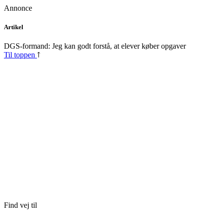
Annonce
Skip
Artikel
to
content
DGS-formand: Jeg kan godt forstå, at elever køber opgaver
Til toppen
Find vej til