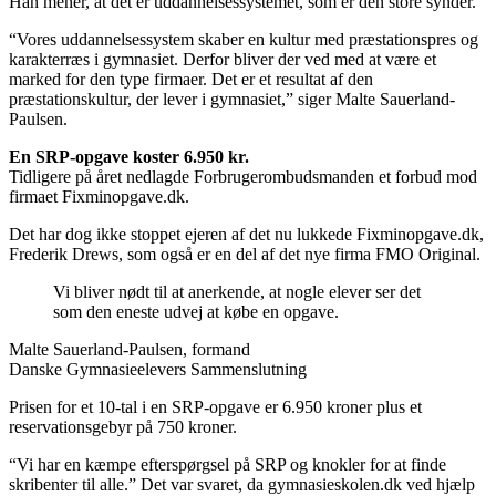
Han mener, at det er uddannelsessystemet, som er den store synder.
“Vores uddannelsessystem skaber en kultur med præstationspres og
karakterræs i gymnasiet. Derfor bliver der ved med at være et
marked for den type firmaer. Det er et resultat af den
præstationskultur, der lever i gymnasiet,” siger Malte Sauerland-
Paulsen.
En SRP-opgave koster 6.950 kr.
Tidligere på året nedlagde Forbrugerombudsmanden et forbud mod
firmaet Fixminopgave.dk.
Det har dog ikke stoppet ejeren af det nu lukkede Fixminopgave.dk,
Frederik Drews, som også er en del af det nye firma FMO Original.
Vi bliver nødt til at anerkende, at nogle elever ser det
som den eneste udvej at købe en opgave.
Malte Sauerland-Paulsen, formand
Danske Gymnasieelevers Sammenslutning
Prisen for et 10-tal i en SRP-opgave er 6.950 kroner plus et
reservationsgebyr på 750 kroner.
“Vi har en kæmpe efterspørgsel på SRP og knokler for at finde
skribenter til alle.” Det var svaret, da gymnasieskolen.dk ved hjælp