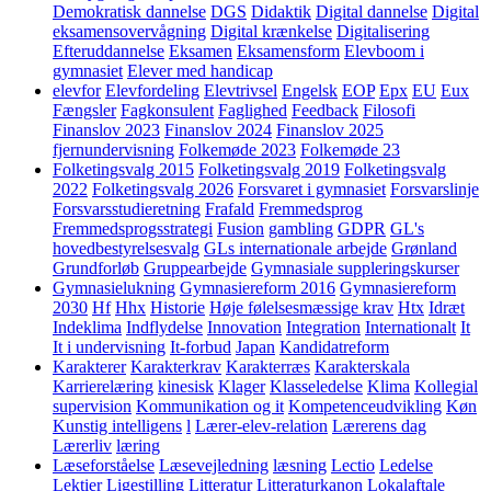
Demokratisk dannelse
DGS
Didaktik
Digital dannelse
Digital
eksamensovervågning
Digital krænkelse
Digitalisering
Efteruddannelse
Eksamen
Eksamensform
Elevboom i
gymnasiet
Elever med handicap
elevfor
Elevfordeling
Elevtrivsel
Engelsk
EOP
Epx
EU
Eux
Fængsler
Fagkonsulent
Faglighed
Feedback
Filosofi
Finanslov 2023
Finanslov 2024
Finanslov 2025
fjernundervisning
Folkemøde 2023
Folkemøde 23
Folketingsvalg 2015
Folketingsvalg 2019
Folketingsvalg
2022
Folketingsvalg 2026
Forsvaret i gymnasiet
Forsvarslinje
Forsvarsstudieretning
Frafald
Fremmedsprog
Fremmedsprogsstrategi
Fusion
gambling
GDPR
GL's
hovedbestyrelsesvalg
GLs internationale arbejde
Grønland
Grundforløb
Gruppearbejde
Gymnasiale suppleringskurser
Gymnasielukning
Gymnasiereform 2016
Gymnasiereform
2030
Hf
Hhx
Historie
Høje følelsesmæssige krav
Htx
Idræt
Indeklima
Indflydelse
Innovation
Integration
Internationalt
It
It i undervisning
It-forbud
Japan
Kandidatreform
Karakterer
Karakterkrav
Karakterræs
Karakterskala
Karrierelæring
kinesisk
Klager
Klasseledelse
Klima
Kollegial
supervision
Kommunikation og it
Kompetenceudvikling
Køn
Kunstig intelligens
l
Lærer-elev-relation
Lærerens dag
Lærerliv
læring
Læseforståelse
Læsevejledning
læsning
Lectio
Ledelse
Lektier
Ligestilling
Litteratur
Litteraturkanon
Lokalaftale