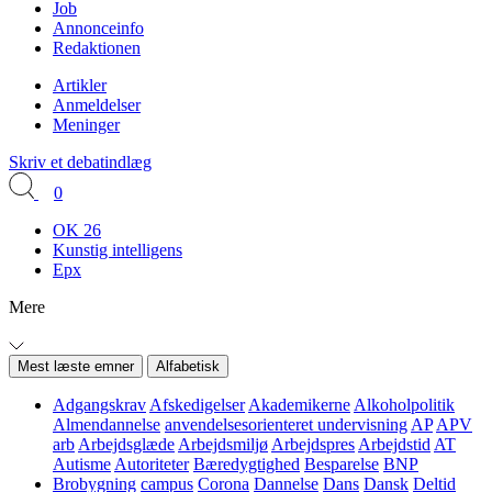
Job
Annonceinfo
Redaktionen
Artikler
Anmeldelser
Meninger
Skriv et debatindlæg
0
OK 26
Kunstig intelligens
Epx
Mere
Mest læste emner
Alfabetisk
Adgangskrav
Afskedigelser
Akademikerne
Alkoholpolitik
Almendannelse
anvendelsesorienteret undervisning
AP
APV
arb
Arbejdsglæde
Arbejdsmiljø
Arbejdspres
Arbejdstid
AT
Autisme
Autoriteter
Bæredygtighed
Besparelse
BNP
Brobygning
campus
Corona
Dannelse
Dans
Dansk
Deltid