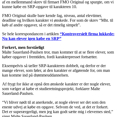
af en mellemmand skrev til firmaet FMO Original og spurgte, om vi
kunne købe en SRP-opgave til karakteren 10.
FMO Original skulle bare kende fag, niveau, antal elevtimer,
deadline og hvilken karakter vi ønskede. For som de skrev “Mht. til
køb af andre opgaver, så er det rimelig simpelt”.
Se hele korrespondancen i artiklen
“Kontroversielt firma lukkede:
Nu kan elever igen købe en SRP”
Forkert, men forståeligt
Malte Sauerland-Paulsen tror, man kommer til at se flere elever, som
køber opgaver i fremtiden, fordi karakterpresset fortsætter.
Eksempelvis så tæller SRP-karakteren dobbelt, og derfor er der
mange elever, som føler, at den karakter er afgørende for, om man
kan komme ind på drømmeuddannelsen.
Af frygt for ikke at opnå den ønskede karakter er der nogle elever,
som vælger at købe et studieretningsprojekt, forklarer Malte
Sauerland-Paulsen.
“Vi bliver nødt til at anerkende, at nogle elever ser det som den
eneste udvej at købe en opgave. Selvom de ved, at det er forkert.
Det er superærgerligt, men jeg kan godt sætte mig i elevernes sted,”
siger Malte Sauerland-Paulsen.