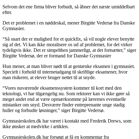
Selvom det ene firma bliver forbudt, så åbner det næste umiddelbart
efter.
Det er problemet i en nøddeskal, mener Birgitte Vedersø fra Danske
Gymnasier.
“Så snart der er mulighed for et quickfix, så vil nogle elever benytte
sig af det. Vi kan ikke moralisere os ud af problemet, for det virker
tydeligvis ikke. Det er simpelthen jammerligt, at det fortsætter,” siger
Birgitte Vedersø, der er formand for Danske Gymnasier
Hun mener, at man bliver nødt til at gentænke eksamen i gymnasiet.
Specielt i forhold til internetadgang til skriftlige eksamener, hvor
man risikerer, at elever bruger nettet til at snyde.
“Vores nuværende eksamenssystem kommer til kort med den
teknologi, vi har tilgængelig nu. Som rektorer kan vi ikke gøre så
meget andet end at være opmærksomme på lærernes eventuelle
mistanker om snyd. Desværre finder entreprenante unge stadig
huller og forbudte løsninger,” siger Birgitte Vedersø.
Gymnasieskolen.dk har været i kontakt med Frederik Drews, som
ikke ønsker at medvirke i artiklen.
Gymnasieskolen.dk har forsøgt at få en kommentar fra