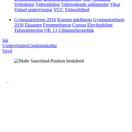
Vejledning
Vidensdeling
Videregående uddannelse
Vikar
Virtuel undervisning
VUC
Ytringsfrihed
Gymnasiereform 2016
Kunstig intelligens
Gymnasiereform
2030
Eksamen
Fremmedsprog
Corona
Elevfordeling
Tidsregistrering
OK 13
Uddannelsespolitik
luk
Undervisning
Ungdomskultur
Snyd