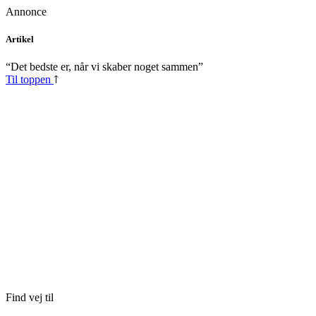
Annonce
Skip
Artikel
to
content
“Det bedste er, når vi skaber noget sammen”
Til toppen
Find vej til