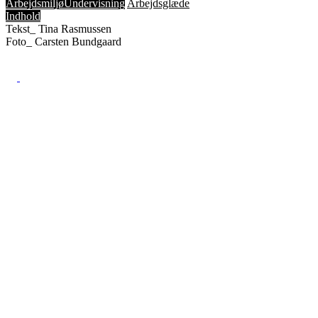
Arbejdsmiljø
Undervisning
Arbejdsglæde
Indhold
Tekst_
Tina Rasmussen
Foto_
Carsten Bundgaard