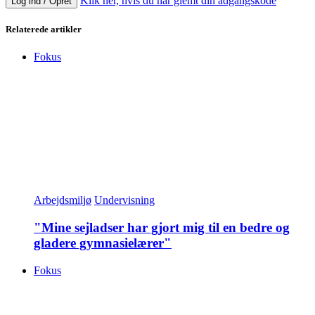
Klik her, hvis du har glemt din adgangskode
Log ind / Opret
Relaterede artikler
Fokus
Arbejdsmiljø
Undervisning
"Mine sejladser har gjort mig til en bedre og
gladere gymnasielærer"
Fokus