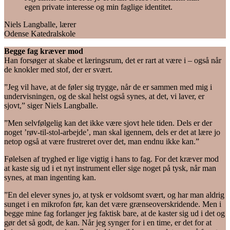
egen private interesse og min faglige identitet.
Niels Langballe, lærer
Odense Katedralskole
Begge fag kræver mod
Han forsøger at skabe et læringsrum, det er rart at være i – også når
de knokler med stof, der er svært.
”Jeg vil have, at de føler sig trygge, når de er sammen med mig i
undervisningen, og de skal helst også synes, at det, vi laver, er
sjovt,” siger Niels Langballe.
”Men selvfølgelig kan det ikke være sjovt hele tiden. Dels er der
noget ’røv-til-stol-arbejde’, man skal igennem, dels er det at lære jo
netop også at være frustreret over det, man endnu ikke kan.”
Følelsen af tryghed er lige vigtig i hans to fag. For det kræver mod
at kaste sig ud i et nyt instrument eller sige noget på tysk, når man
synes, at man ingenting kan.
”En del elever synes jo, at tysk er voldsomt svært, og har man aldrig
sunget i en mikrofon før, kan det være grænseoverskridende. Men i
begge mine fag forlanger jeg faktisk bare, at de kaster sig ud i det og
gør det så godt, de kan. Når jeg synger for i en time, er det for at