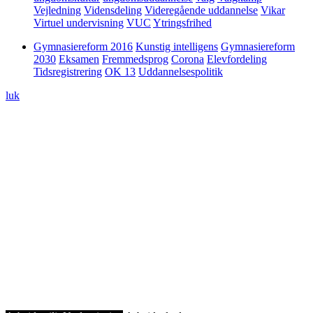
Vejledning
Vidensdeling
Videregående uddannelse
Vikar
Virtuel undervisning
VUC
Ytringsfrihed
Gymnasiereform 2016
Kunstig intelligens
Gymnasiereform
2030
Eksamen
Fremmedsprog
Corona
Elevfordeling
Tidsregistrering
OK 13
Uddannelsespolitik
luk
19. juni 2025
“Det bedste er, når vi skaber noget
sammen”