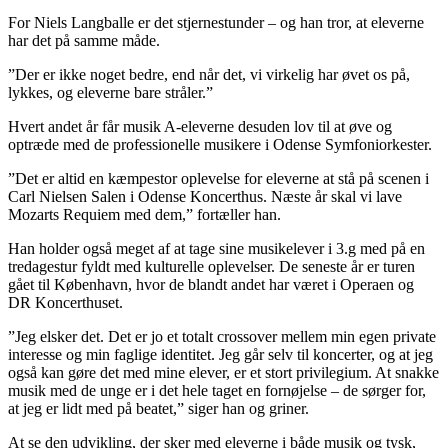
For Niels Langballe er det stjernestunder – og han tror, at eleverne
har det på samme måde.
”Der er ikke noget bedre, end når det, vi virkelig har øvet os på,
lykkes, og eleverne bare stråler.”
Hvert andet år får musik A-eleverne desuden lov til at øve og
optræde med de professionelle musikere i Odense Symfoniorkester.
”Det er altid en kæmpestor oplevelse for eleverne at stå på scenen i
Carl Nielsen Salen i Odense Koncerthus. Næste år skal vi lave
Mozarts Requiem med dem,” fortæller han.
Han holder også meget af at tage sine musikelever i 3.g med på en
tredagestur fyldt med kulturelle oplevelser. De seneste år er turen
gået til København, hvor de blandt andet har været i Operaen og
DR Koncerthuset.
”Jeg elsker det. Det er jo et totalt crossover mellem min egen private
interesse og min faglige identitet. Jeg går selv til koncerter, og at jeg
også kan gøre det med mine elever, er et stort privilegium. At snakke
musik med de unge er i det hele taget en fornøjelse – de sørger for,
at jeg er lidt med på beatet,” siger han og griner.
At se den udvikling, der sker med eleverne i både musik og tysk,