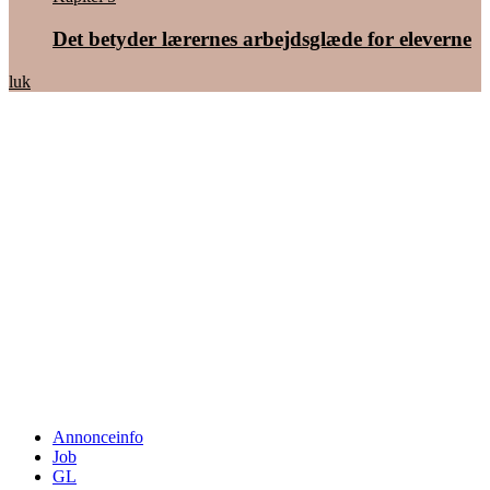
Det betyder lærernes arbejdsglæde for eleverne
luk
Annonceinfo
Job
GL