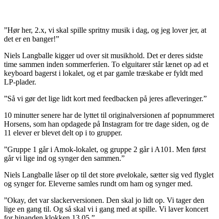
”Hør her, 2.x, vi skal spille spritny musik i dag, og jeg lover jer, at
det er en banger!”
Niels Langballe kigger ud over sit musikhold. Det er deres sidste
time sammen inden sommerferien. To elguitarer står lænet op ad et
keyboard bagerst i lokalet, og et par gamle træskabe er fyldt med
LP-plader.
”Så vi gør det lige lidt kort med feedbacken på jeres afleveringer.”
10 minutter senere har de lyttet til originalversionen af popnummeret
Horsens, som han opdagede på Instagram for tre dage siden, og de
11 elever er blevet delt op i to grupper.
”Gruppe 1 går i Amok-lokalet, og gruppe 2 går i A101. Men først
går vi lige ind og synger den sammen.”
Niels Langballe låser op til det store øvelokale, sætter sig ved flyglet
og synger for. Eleverne samles rundt om ham og synger med.
”Okay, det var slackerversionen. Den skal jo lidt op. Vi tager den
lige en gang til. Og så skal vi i gang med at spille. Vi laver koncert
for hinanden klokken 13.05.”