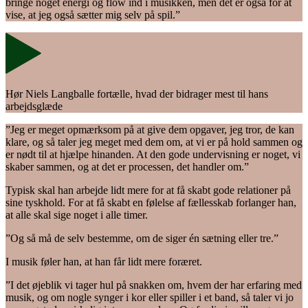
bringe noget energi og flow ind i musikken, men det er også for at
vise, at jeg også sætter mig selv på spil.”
Hør Niels Langballe fortælle, hvad der bidrager mest til hans
arbejdsglæde
”Jeg er meget opmærksom på at give dem opgaver, jeg tror, de kan
klare, og så taler jeg meget med dem om, at vi er på hold sammen og
er nødt til at hjælpe hinanden. At den gode undervisning er noget, vi
skaber sammen, og at det er processen, det handler om.”
Typisk skal han arbejde lidt mere for at få skabt gode relationer på
sine tyskhold. For at få skabt en følelse af fællesskab forlanger han,
at alle skal sige noget i alle timer.
”Og så må de selv bestemme, om de siger én sætning eller tre.”
I musik føler han, at han får lidt mere foræret.
”I det øjeblik vi tager hul på snakken om, hvem der har erfaring med
musik, og om nogle synger i kor eller spiller i et band, så taler vi jo