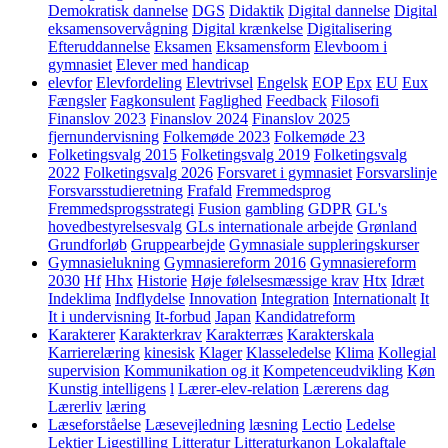
Demokratisk dannelse
DGS
Didaktik
Digital dannelse
Digital
eksamensovervågning
Digital krænkelse
Digitalisering
Efteruddannelse
Eksamen
Eksamensform
Elevboom i
gymnasiet
Elever med handicap
elevfor
Elevfordeling
Elevtrivsel
Engelsk
EOP
Epx
EU
Eux
Fængsler
Fagkonsulent
Faglighed
Feedback
Filosofi
Finanslov 2023
Finanslov 2024
Finanslov 2025
fjernundervisning
Folkemøde 2023
Folkemøde 23
Folketingsvalg 2015
Folketingsvalg 2019
Folketingsvalg
2022
Folketingsvalg 2026
Forsvaret i gymnasiet
Forsvarslinje
Forsvarsstudieretning
Frafald
Fremmedsprog
Fremmedsprogsstrategi
Fusion
gambling
GDPR
GL's
hovedbestyrelsesvalg
GLs internationale arbejde
Grønland
Grundforløb
Gruppearbejde
Gymnasiale suppleringskurser
Gymnasielukning
Gymnasiereform 2016
Gymnasiereform
2030
Hf
Hhx
Historie
Høje følelsesmæssige krav
Htx
Idræt
Indeklima
Indflydelse
Innovation
Integration
Internationalt
It
It i undervisning
It-forbud
Japan
Kandidatreform
Karakterer
Karakterkrav
Karakterræs
Karakterskala
Karrierelæring
kinesisk
Klager
Klasseledelse
Klima
Kollegial
supervision
Kommunikation og it
Kompetenceudvikling
Køn
Kunstig intelligens
l
Lærer-elev-relation
Lærerens dag
Lærerliv
læring
Læseforståelse
Læsevejledning
læsning
Lectio
Ledelse
Lektier
Ligestilling
Litteratur
Litteraturkanon
Lokalaftale