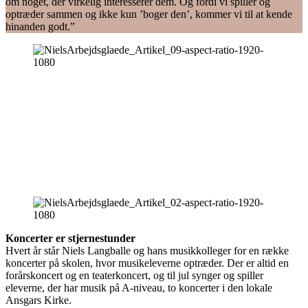
om noget, der virkelig interesserer dem. Og fordi vi spiller og
optræder sammen og ikke kun ’boger den’, kommer vi til at kende
hinanden godt.”
Koncerter er stjernestunder
Hvert år står Niels Langballe og hans musikkolleger for en række
koncerter på skolen, hvor musikeleverne optræder. Der er altid en
forårskoncert og en teaterkoncert, og til jul synger og spiller
eleverne, der har musik på A-niveau, to koncerter i den lokale
Ansgars Kirke.