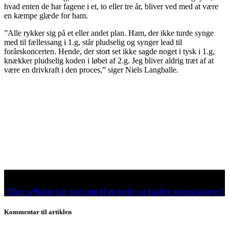
hvad enten de har fagene i et, to eller tre år, bliver ved med at være
en kæmpe glæde for ham.
”Alle rykker sig på et eller andet plan. Ham, der ikke turde synge
med til fællessang i 1.g, står pludselig og synger lead til
forårskoncerten. Hende, der stort set ikke sagde noget i tysk i 1.g,
knækker pludselig koden i løbet af 2.g. Jeg bliver aldrig træt af at
være en drivkraft i den proces,” siger Niels Langballe.
Læs næste kapitel
“Mine sejladser har gjort mig til en bedre og gladere gymnasielærer”
Kommentar til artiklen