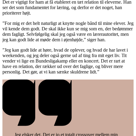
Det er vigtigt for ham at få etableret en tæt relation til eleverne. Han
ser det som fundamentet for læring, og derfor er det noget, han
prioriterer højt.
”For mig er det helt naturligt at knytte nogle bånd til mine elever. Jeg
vil kende dem godt. De skal ikke kun se mig som en, der bedømmer
dem fagligt. Selvfølgelig skal jeg også være en lærerautoritet, men
jeg kan godt lide at møde dem i øjenhøjde,” siger han.
”Jeg kan godt lide at høre, hvad de oplever, og hvad de har lavet i
weekenden, og jeg deler også gerne ud af ting fra mit eget liv. Tit
vender vi lige en Bundesligakamp eller en koncert. Det er rart at
have en relation, der rækker ud over det faglige, og bliver mere
personlig. Det gør, at vi kan sænke skuldrene lidt.”
Jeg elsker det. Det er jo et totalt crossover mellem min