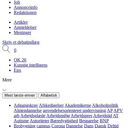
Job
Annonceinfo
Redaktionen
Artikler
Anmeldelser
Meninger
Skriv et debatindlæg
0
OK 26
Kunstig intelligens
Epx
Mere
Mest læste emner
Alfabetisk
Adgangskrav
Afskedigelser
Akademikerne
Alkoholpolitik
Almendannelse
anvendelsesorienteret undervisning
AP
APV
arb
Arbejdsglæde
Arbejdsmiljø
Arbejdspres
Arbejdstid
AT
Autisme
Autoriteter
Bæredygtighed
Besparelse
BNP
Brobygning
campus
Corona
Dannelse
Dans
Dansk
Deltid