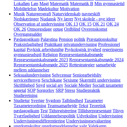
Lokalløn
Løn
Magt
Matematik
Matematik B
Min gymnasietid
Mobiltelefon
Mødekultur
Motivation
Musik
Naturgeografi
Naturvidenskab
navneskift
Nedskæringer
Nudansk
Ny lærer
Nyt skoleår - nye ideer
Observation af undervisning
OK 13
OK 15
OK 21
OK 24
OK 26
Omsorgsdage
optag
Ordblind
Overenskomst
Overgangsalder
Pædagogikum
Palæstina
Pension
politik
Præstationskultur
Praksisfaglighed
Praktikant
privatundervisning
Professionel
kapital
Psykisk arbejdsmiljø
Psykologisk tryghed
regeringens
gymnasieudspil
Religion
Repræsentantskabsmøde
Repræsentantskabsmøde 2023
Repræsentantskabsmøde 2024
Repræsentantskabsmøde 2025
Rettestrategier
samarbejde
mellem uddannelser
Seksualundervisning
Selvcensur
Seniorarbejdsliv
serviceeftersyn
Sexchikane
Sexisme
Skærmfri undervisning
Skriftlighed
Snyd
social arv
Sociale Medier
Socialt taxameter
søgetal
SOP
Sorgorlov
SRP
Stress
Studiepraktik
Studieretning
Studietur
Sverige
Sygdom
Talblindhed
Taxameter
Taxameterordning
Teamsamarbejde
Tekst
Teoretisk
pædagogikum
Test
Tidsregistrering
Tillidsrepræsentant
Tilsyn
Tværfaglighed
Uddannelsespolitik
Udveksling
Undervisning
Undervisningsdifferentiering
Undervisningsevaluering
ungdomskultur
ungdomsuddannelse
valg
Valgkamp