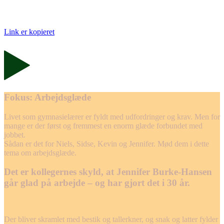
Link er kopieret
Fokus: Arbejdsglæde
Livet som gymnasielærer er fyldt med udfordringer og krav. Men for
mange er der først og fremmest en enorm glæde forbundet med
jobbet.
Sådan er det for Niels, Sidse, Kevin og Jennifer. Mød dem i dette
tema om arbejdsglæde.
Det er kollegernes skyld, at Jennifer Burke-Hansen
går glad på arbejde – og har gjort det i 30 år.
Der bliver skramlet med bestik og tallerkner, og snak og latter fylder