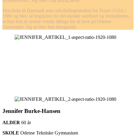
arbejdsvenner. Jeg føler mig aldrig alene.”
Hun kom til Danmark som udvekslingsstudent fra Texas i USA i
1980 og blev så begejstret for det danske samfund og mentaliteten,
at hun fem år senere vendte tilbage for at læse på Odense
Universitet. Og så blev hun hængende.
Jennifer Burke-Hansen
ALDER
60
år
SKOLE
Odense Tekniske Gymnasium