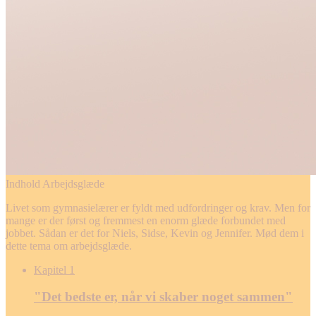
Indhold
Arbejdsglæde
Livet som gymnasielærer er fyldt med udfordringer og krav. Men for
mange er der først og fremmest en enorm glæde forbundet med
jobbet. Sådan er det for Niels, Sidse, Kevin og Jennifer. Mød dem i
dette tema om arbejdsglæde.
Kapitel 1
"Det bedste er, når vi skaber noget sammen"