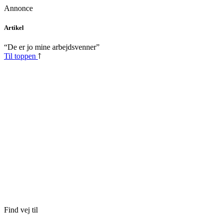
Annonce
Skip
Artikel
to
content
“De er jo mine arbejdsvenner”
Til toppen
Find vej til