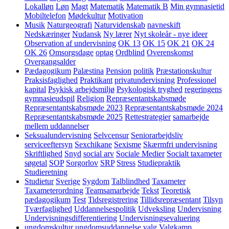
Lokalløn
Løn
Magt
Matematik
Matematik B
Min gymnasietid
Mobiltelefon
Mødekultur
Motivation
Musik
Naturgeografi
Naturvidenskab
navneskift
Nedskæringer
Nudansk
Ny lærer
Nyt skoleår - nye ideer
Observation af undervisning
OK 13
OK 15
OK 21
OK 24
OK 26
Omsorgsdage
optag
Ordblind
Overenskomst
Overgangsalder
Pædagogikum
Palæstina
Pension
politik
Præstationskultur
Praksisfaglighed
Praktikant
privatundervisning
Professionel
kapital
Psykisk arbejdsmiljø
Psykologisk tryghed
regeringens
gymnasieudspil
Religion
Repræsentantskabsmøde
Repræsentantskabsmøde 2023
Repræsentantskabsmøde 2024
Repræsentantskabsmøde 2025
Rettestrategier
samarbejde
mellem uddannelser
Seksualundervisning
Selvcensur
Seniorarbejdsliv
serviceeftersyn
Sexchikane
Sexisme
Skærmfri undervisning
Skriftlighed
Snyd
social arv
Sociale Medier
Socialt taxameter
søgetal
SOP
Sorgorlov
SRP
Stress
Studiepraktik
Studieretning
Studietur
Sverige
Sygdom
Talblindhed
Taxameter
Taxameterordning
Teamsamarbejde
Tekst
Teoretisk
pædagogikum
Test
Tidsregistrering
Tillidsrepræsentant
Tilsyn
Tværfaglighed
Uddannelsespolitik
Udveksling
Undervisning
Undervisningsdifferentiering
Undervisningsevaluering
ungdomskultur
ungdomsuddannelse
valg
Valgkamp