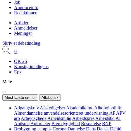
Job
Annonceinfo
Redaktionen
Artikler
Anmeldelser
Meninger
Skriv et debatindlæg
0
OK 26
Kunstig intelligens
Epx
Mere
Mest læste emner
Alfabetisk
Adgangskrav
Afskedigelser
Akademikerne
Alkoholpolitik
Almendannelse
anvendelsesorienteret undervisning
AP
APV
arb
Arbejdsglæde
Arbejdsmiljø
Arbejdspres
Arbejdstid
AT
Autisme
Autoriteter
Bæredygtighed
Besparelse
BNP
Brobygning
campus
Corona
Dannelse
Dans
Dansk
Deltid