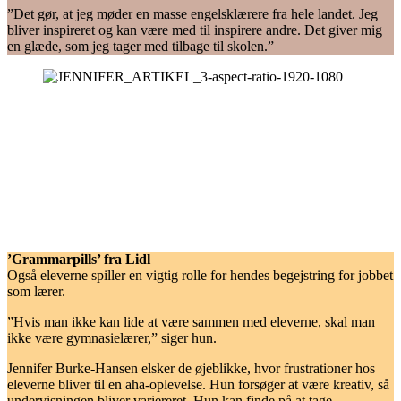
”Det gør, at jeg møder en masse engelsklærere fra hele landet. Jeg
bliver inspireret og kan være med til inspirere andre. Det giver mig
en glæde, som jeg tager med tilbage til skolen.”
’Grammarpills’ fra Lidl
Også eleverne spiller en vigtig rolle for hendes begejstring for jobbet
som lærer.
”Hvis man ikke kan lide at være sammen med eleverne, skal man
ikke være gymnasielærer,” siger hun.
Jennifer Burke-Hansen elsker de øjeblikke, hvor frustrationer hos
eleverne bliver til en aha-oplevelse. Hun forsøger at være kreativ, så
undervisningen bliver variereret. Hun kan finde på at tage