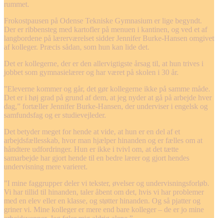
rummet.
Frokostpausen på Odense Tekniske Gymnasium er lige begyndt.
Der er ribbensteg med kartofler på menuen i kantinen, og ved et af
langbordene på lærerværelset sidder Jennifer Burke-Hansen omgivet
af kolleger. Præcis sådan, som hun kan lide det.
Det er kollegerne, der er den allervigtigste årsag til, at hun trives i
jobbet som gymnasielærer og har været på skolen i 30 år.
”Eleverne kommer og går, det gør kollegerne ikke på samme måde.
Det er i høj grad på grund af dem, at jeg nyder at gå på arbejde hver
dag,” fortæller Jennifer Burke-Hansen, der underviser i engelsk og
samfundsfag og er studievejleder.
Det betyder meget for hende at vide, at hun er en del af et
arbejdsfællesskab, hvor man hjælper hinanden og er fælles om at
håndtere udfordringer. Hun er ikke i tvivl om, at det tætte
samarbejde har gjort hende til en bedre lærer og gjort hendes
undervisning mere varieret.
”I mine faggrupper deler vi tekster, øvelser og undervisningsforløb.
Vi har tillid til hinanden, taler åbent om det, hvis vi har problemer
med en elev eller en klasse, og støtter hinanden. Og så pjatter og
griner vi. Mine kolleger er mere end bare kolleger – de er jo mine