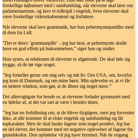
forskellige tøjbamser med i samfundsfag, når eleverne skal lære om
parlamentarisme, og lave et rollespil i engelsk, hvor eleverne skal
være forskellige videnskabsmænd og forfattere.
Når eleverne skal lave grammatik, har hun pebermyntepastiller med
til dem fra Lidl.
”Det er deres ’grammarpills’ – jeg har læst, at pebermynte skulle
have en god effekt på hukommelsen,” siger hun og smiler.
Hun synes, at relationen til eleverne er afgørende. De skal føle sig
trygge, så de tør sige noget.
”Jeg fortæller gerne om mig selv og mit liv. Om USA, om, hvorfor
jeg kom til Danmark, og om mine børn. Min oplevelse er, at vi får
en tættere relation, som gør, at de åbner sig noget mere.”
Det allervigtigste for hende er, at eleverne forlader gymnasiet med
en følelse af, at det var rart at være i hendes timer.
”Jeg har en forhåbning om, at de bliver dygtigere, men jeg forventer
ikke, at alle kommer til at elske engelsk og samfundsfag og får
topkarakter. Men de skal huske fagene som noget positivt. Jeg har
en del elever, der kommer med ret negative oplevelser af fagene fra
grundskolen. Den opfattelse vil jeg have bremset. Når de engang