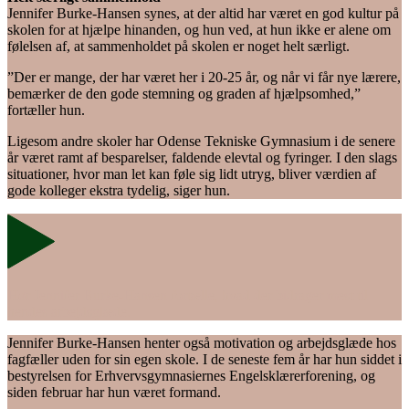
Jennifer Burke-Hansen synes, at der altid har været en god kultur på
skolen for at hjælpe hinanden, og hun ved, at hun ikke er alene om
følelsen af, at sammenholdet på skolen er noget helt særligt.
”Der er mange, der har været her i 20-25 år, og når vi får nye lærere,
bemærker de den gode stemning og graden af hjælpsomhed,”
fortæller hun.
Ligesom andre skoler har Odense Tekniske Gymnasium i de senere
år været ramt af besparelser, faldende elevtal og fyringer. I den slags
situationer, hvor man let kan føle sig lidt utryg, bliver værdien af
gode kolleger ekstra tydelig, siger hun.
Hør Jennifer Burke-Hansen fortælle, hvad der bidrager mest til
hendes arbejdsglæde.
Jennifer Burke-Hansen henter også motivation og arbejdsglæde hos
fagfæller uden for sin egen skole. I de seneste fem år har hun siddet i
bestyrelsen for Erhvervsgymnasiernes Engelsklærerforening, og
siden februar har hun været formand.