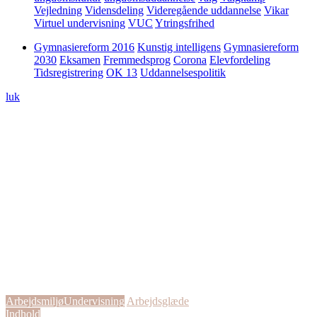
Vejledning
Vidensdeling
Videregående uddannelse
Vikar
Virtuel undervisning
VUC
Ytringsfrihed
Gymnasiereform 2016
Kunstig intelligens
Gymnasiereform
2030
Eksamen
Fremmedsprog
Corona
Elevfordeling
Tidsregistrering
OK 13
Uddannelsespolitik
luk
23. juni 2025
“De er jo mine arbejdsvenner”
Arbejdsmiljø
Undervisning
Arbejdsglæde
Indhold