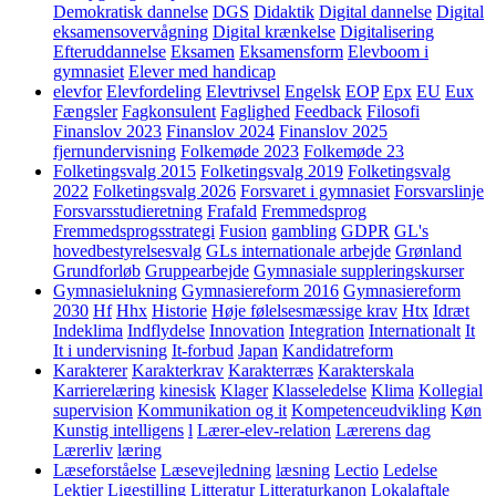
Demokratisk dannelse
DGS
Didaktik
Digital dannelse
Digital
eksamensovervågning
Digital krænkelse
Digitalisering
Efteruddannelse
Eksamen
Eksamensform
Elevboom i
gymnasiet
Elever med handicap
elevfor
Elevfordeling
Elevtrivsel
Engelsk
EOP
Epx
EU
Eux
Fængsler
Fagkonsulent
Faglighed
Feedback
Filosofi
Finanslov 2023
Finanslov 2024
Finanslov 2025
fjernundervisning
Folkemøde 2023
Folkemøde 23
Folketingsvalg 2015
Folketingsvalg 2019
Folketingsvalg
2022
Folketingsvalg 2026
Forsvaret i gymnasiet
Forsvarslinje
Forsvarsstudieretning
Frafald
Fremmedsprog
Fremmedsprogsstrategi
Fusion
gambling
GDPR
GL's
hovedbestyrelsesvalg
GLs internationale arbejde
Grønland
Grundforløb
Gruppearbejde
Gymnasiale suppleringskurser
Gymnasielukning
Gymnasiereform 2016
Gymnasiereform
2030
Hf
Hhx
Historie
Høje følelsesmæssige krav
Htx
Idræt
Indeklima
Indflydelse
Innovation
Integration
Internationalt
It
It i undervisning
It-forbud
Japan
Kandidatreform
Karakterer
Karakterkrav
Karakterræs
Karakterskala
Karrierelæring
kinesisk
Klager
Klasseledelse
Klima
Kollegial
supervision
Kommunikation og it
Kompetenceudvikling
Køn
Kunstig intelligens
l
Lærer-elev-relation
Lærerens dag
Lærerliv
læring
Læseforståelse
Læsevejledning
læsning
Lectio
Ledelse
Lektier
Ligestilling
Litteratur
Litteraturkanon
Lokalaftale