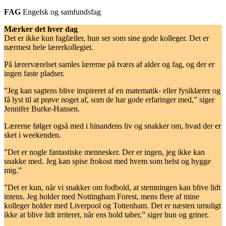
FAG
Engelsk og samfundsfag
Mærker det hver dag
Det er ikke kun fagfæller, hun ser som sine gode kolleger. Det er
nærmest hele lærerkollegiet.
På lærerværelset samles lærerne på tværs af alder og fag, og der er
ingen faste pladser.
”Jeg kan sagtens blive inspireret af en matematik- eller fysiklærer og
få lyst til at prøve noget af, som de har gode erfaringer med,” siger
Jennifer Burke-Hansen.
Lærerne følger også med i hinandens liv og snakker om, hvad der er
sket i weekenden.
”Det er nogle fantastiske mennesker. Der er ingen, jeg ikke kan
snakke med. Jeg kan spise frokost med hvem som helst og hygge
mig.”
”Det er kun, når vi snakker om fodbold, at stemningen kan blive lidt
intens. Jeg holder med Nottingham Forest, mens flere af mine
kolleger holder med Liverpool og Tottenham. Det er næsten umuligt
ikke at blive lidt irriteret, når ens hold taber,” siger hun og griner.