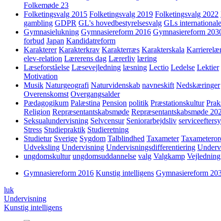
Folkemøde 23
Folketingsvalg 2015
Folketingsvalg 2019
Folketingsvalg 2022
gambling
GDPR
GL's hovedbestyrelsesvalg
GLs internationale
Gymnasielukning
Gymnasiereform 2016
Gymnasiereform 203
forbud
Japan
Kandidatreform
Karakterer
Karakterkrav
Karakterræs
Karakterskala
Karrierelæ
elev-relation
Lærerens dag
Lærerliv
læring
Læseforståelse
Læsevejledning
læsning
Lectio
Ledelse
Lektier
Motivation
Musik
Naturgeografi
Naturvidenskab
navneskift
Nedskæringer
Overenskomst
Overgangsalder
Pædagogikum
Palæstina
Pension
politik
Præstationskultur
Prak
Religion
Repræsentantskabsmøde
Repræsentantskabsmøde 20
Seksualundervisning
Selvcensur
Seniorarbejdsliv
serviceefters
Stress
Studiepraktik
Studieretning
Studietur
Sverige
Sygdom
Talblindhed
Taxameter
Taxameteror
Udveksling
Undervisning
Undervisningsdifferentiering
Underv
ungdomskultur
ungdomsuddannelse
valg
Valgkamp
Vejledning
Gymnasiereform 2016
Kunstig intelligens
Gymnasiereform 20
luk
Undervisning
Kunstig intelligens