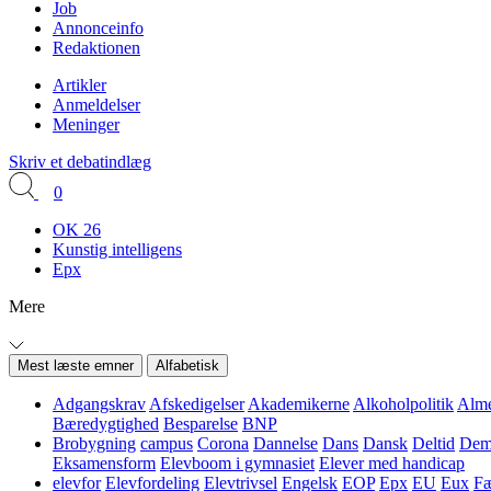
Job
Annonceinfo
Redaktionen
Artikler
Anmeldelser
Meninger
Skriv et debatindlæg
0
OK 26
Kunstig intelligens
Epx
Mere
Mest læste emner
Alfabetisk
Adgangskrav
Afskedigelser
Akademikerne
Alkoholpolitik
Alme
Bæredygtighed
Besparelse
BNP
Brobygning
campus
Corona
Dannelse
Dans
Dansk
Deltid
Demo
Eksamensform
Elevboom i gymnasiet
Elever med handicap
elevfor
Elevfordeling
Elevtrivsel
Engelsk
EOP
Epx
EU
Eux
Fæ