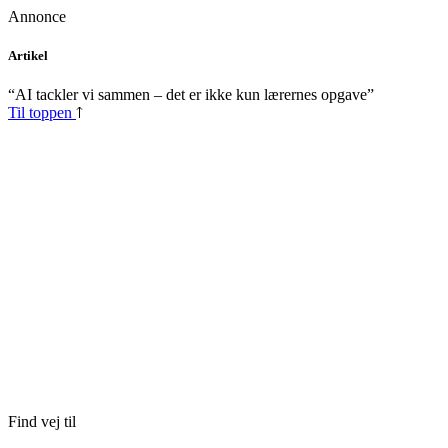
Annonce
Skip
Artikel
to
content
“AI tackler vi sammen – det er ikke kun lærernes opgave”
Til toppen
Find vej til