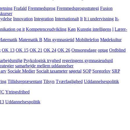
retning
Frafald
Fremmedsprog
Fremmedsprogsstrategi
Fusion
skurser
lydelse
Innovation
Integration
Internationalt
It
It i undervisning
It-
kation og it
Kompetenceudvikling
Køn
Kunstig intelligens
l
Lærer-
Matematik
Matematik B
Min gymnasietid
Mobiltelefon
Mødekultur
g
OK 13
OK 15
OK 21
OK 24
OK 26
Omsorgsdage
optag
Ordblind
arbejdsmiljø
Psykologisk tryghed
regeringens gymnasieudspil
rategier
samarbejde mellem uddannelser
 arv
Sociale Medier
Socialt taxameter
søgetal
SOP
Sorgorlov
SRP
ring
Tillidsrepræsentant
Tilsyn
Tværfaglighed
Uddannelsespolitik
UC
Ytringsfrihed
13
Uddannelsespolitik