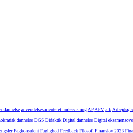
ndannelse
anvendelsesorienteret undervisning
AP
APV
arb
Arbejdsgl
kratisk dannelse
DGS
Didaktik
Digital dannelse
Digital eksamensov
ngsler
Fagkonsulent
Faglighed
Feedback
Filosofi
Finanslov 2023
Fin