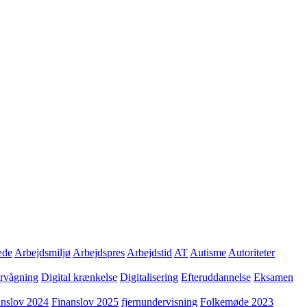
æde
Arbejdsmiljø
Arbejdspres
Arbejdstid
AT
Autisme
Autoriteter
ervågning
Digital krænkelse
Digitalisering
Efteruddannelse
Eksamen
anslov 2024
Finanslov 2025
fjernundervisning
Folkemøde 2023