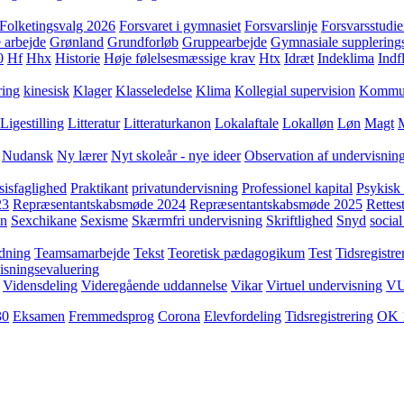
Folketingsvalg 2026
Forsvaret i gymnasiet
Forsvarslinje
Forsvarsstudie
 arbejde
Grønland
Grundforløb
Gruppearbejde
Gymnasiale supplering
0
Hf
Hhx
Historie
Høje følelsesmæssige krav
Htx
Idræt
Indeklima
Indf
ring
kinesisk
Klager
Klasseledelse
Klima
Kollegial supervision
Kommuni
Ligestilling
Litteratur
Litteraturkanon
Lokalaftale
Lokalløn
Løn
Magt
Nudansk
Ny lærer
Nyt skoleår - nye ideer
Observation af undervisnin
sisfaglighed
Praktikant
privatundervisning
Professionel kapital
Psykisk 
23
Repræsentantskabsmøde 2024
Repræsentantskabsmøde 2025
Rettest
yn
Sexchikane
Sexisme
Skærmfri undervisning
Skriftlighed
Snyd
social
dning
Teamsamarbejde
Tekst
Teoretisk pædagogikum
Test
Tidsregistre
isningsevaluering
Vidensdeling
Videregående uddannelse
Vikar
Virtuel undervisning
V
30
Eksamen
Fremmedsprog
Corona
Elevfordeling
Tidsregistrering
OK 