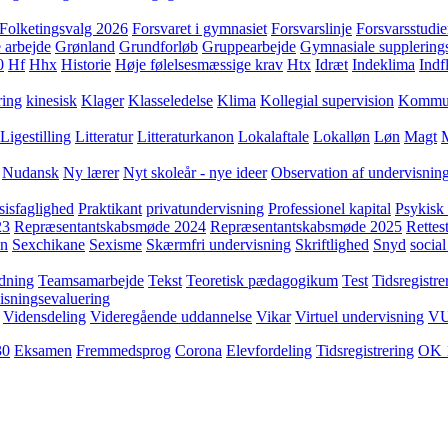
Folketingsvalg 2026
Forsvaret i gymnasiet
Forsvarslinje
Forsvarsstudie
 arbejde
Grønland
Grundforløb
Gruppearbejde
Gymnasiale supplering
0
Hf
Hhx
Historie
Høje følelsesmæssige krav
Htx
Idræt
Indeklima
Indf
ring
kinesisk
Klager
Klasseledelse
Klima
Kollegial supervision
Kommuni
Ligestilling
Litteratur
Litteraturkanon
Lokalaftale
Lokalløn
Løn
Magt
Nudansk
Ny lærer
Nyt skoleår - nye ideer
Observation af undervisnin
sisfaglighed
Praktikant
privatundervisning
Professionel kapital
Psykisk 
23
Repræsentantskabsmøde 2024
Repræsentantskabsmøde 2025
Rettest
yn
Sexchikane
Sexisme
Skærmfri undervisning
Skriftlighed
Snyd
social
dning
Teamsamarbejde
Tekst
Teoretisk pædagogikum
Test
Tidsregistre
isningsevaluering
Vidensdeling
Videregående uddannelse
Vikar
Virtuel undervisning
V
30
Eksamen
Fremmedsprog
Corona
Elevfordeling
Tidsregistrering
OK 