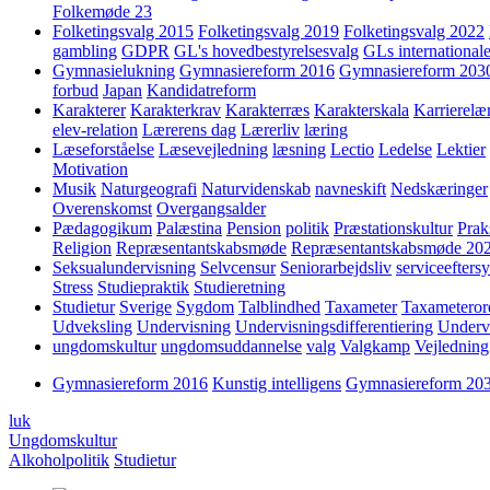
Folkemøde 23
Folketingsvalg 2015
Folketingsvalg 2019
Folketingsvalg 2022
gambling
GDPR
GL's hovedbestyrelsesvalg
GLs internationale
Gymnasielukning
Gymnasiereform 2016
Gymnasiereform 203
forbud
Japan
Kandidatreform
Karakterer
Karakterkrav
Karakterræs
Karakterskala
Karrierelæ
elev-relation
Lærerens dag
Lærerliv
læring
Læseforståelse
Læsevejledning
læsning
Lectio
Ledelse
Lektier
Motivation
Musik
Naturgeografi
Naturvidenskab
navneskift
Nedskæringer
Overenskomst
Overgangsalder
Pædagogikum
Palæstina
Pension
politik
Præstationskultur
Prak
Religion
Repræsentantskabsmøde
Repræsentantskabsmøde 20
Seksualundervisning
Selvcensur
Seniorarbejdsliv
serviceefters
Stress
Studiepraktik
Studieretning
Studietur
Sverige
Sygdom
Talblindhed
Taxameter
Taxameteror
Udveksling
Undervisning
Undervisningsdifferentiering
Underv
ungdomskultur
ungdomsuddannelse
valg
Valgkamp
Vejledning
Gymnasiereform 2016
Kunstig intelligens
Gymnasiereform 20
luk
Ungdomskultur
Alkoholpolitik
Studietur