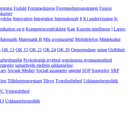
retning
Frafald
Fremmedsprog
Fremmedsprogsstrategi
Fusion
skurser
lydelse
Innovation
Integration
Internationalt
It
It i undervisning
It-
kation og it
Kompetenceudvikling
Køn
Kunstig intelligens
l
Lærer-
Matematik
Matematik B
Min gymnasietid
Mobiltelefon
Mødekultur
g
OK 13
OK 15
OK 21
OK 24
OK 26
Omsorgsdage
optag
Ordblind
arbejdsmiljø
Psykologisk tryghed
regeringens gymnasieudspil
rategier
samarbejde mellem uddannelser
 arv
Sociale Medier
Socialt taxameter
søgetal
SOP
Sorgorlov
SRP
ring
Tillidsrepræsentant
Tilsyn
Tværfaglighed
Uddannelsespolitik
UC
Ytringsfrihed
13
Uddannelsespolitik