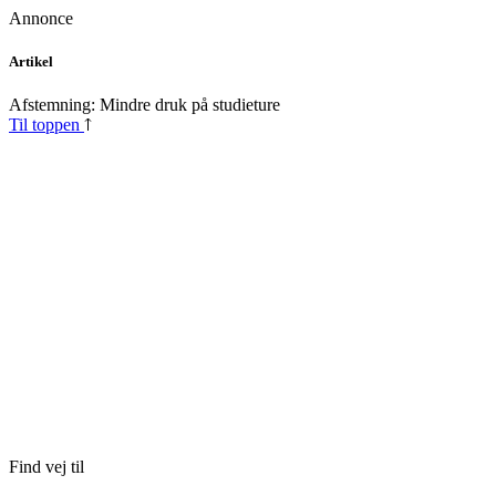
Annonce
Skip
Artikel
to
content
Afstemning: Mindre druk på studieture
Til toppen
Find vej til