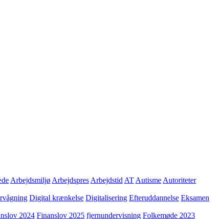
æde
Arbejdsmiljø
Arbejdspres
Arbejdstid
AT
Autisme
Autoriteter
ervågning
Digital krænkelse
Digitalisering
Efteruddannelse
Eksamen
anslov 2024
Finanslov 2025
fjernundervisning
Folkemøde 2023