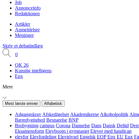
Job
Annonceinfo
Redaktionen
Artikler
Anmeldelser
Meninger
Skriv et debatindlæg
0
OK 26
Kunstig intelligens
Epx
Mere
Mest læste emner
Alfabetisk
Adgangskrav
Afskedigelser
Akademikerne
Alkoholpolitik
Alme
Bæredygtighed
Besparelse
BNP
Brobygning
campus
Corona
Dannelse
Dans
Dansk
Deltid
Demo
Eksamensform
Elevboom i gymnasiet
Elever med handicap
elevfor
Elevfordeling
Elevtrivsel
Engelsk
EOP
Epx
EU
Eux
Fæ