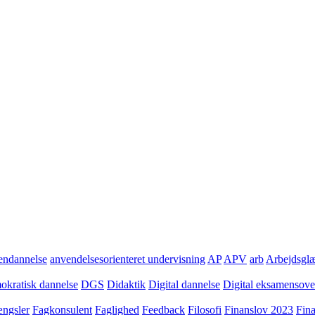
ndannelse
anvendelsesorienteret undervisning
AP
APV
arb
Arbejdsgl
kratisk dannelse
DGS
Didaktik
Digital dannelse
Digital eksamensov
ngsler
Fagkonsulent
Faglighed
Feedback
Filosofi
Finanslov 2023
Fin