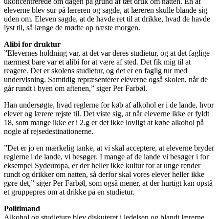
ukoncentrerede om dagen på grund af tæt druk om natten. En af
eleverne blev sur på læreren og sagde, at læreren skulle blande sig
uden om. Eleven sagde, at de havde ret til at drikke, hvad de havde
lyst til, så længe de mødte op næste morgen.
Alibi for druktur
”Elevernes holdning var, at det var deres studietur, og at det faglige
nærmest bare var et alibi for at være af sted. Det fik mig til at
reagere. Det er skolens studietur, og det er en faglig tur med
undervisning. Samtidig repræsenterer eleverne også skolen, når de
går rundt i byen om aftenen,” siger Per Farbøl.
Han undersøgte, hvad reglerne for køb af alkohol er i de lande, hvor
elever og lærere rejste til. Det viste sig, at når eleverne ikke er fyldt
18, som mange ikke er i 2.g er det ikke lovligt at købe alkohol på
nogle af rejsedestinationerne.
”Det er jo en mærkelig tanke, at vi skal acceptere, at eleverne bryder
reglerne i de lande, vi besøger. I mange af de lande vi besøger i for
eksempel Sydeuropa, er der heller ikke kultur for at unge render
rundt og drikker om natten, så derfor skal vores elever heller ikke
gøre det,” siger Per Farbøl, som også mener, at der hurtigt kan opstå
et gruppepres om at drikke på en studietur.
Politimand
Alkohol og studieture blev diskuteret i ledelsen og blandt lærerne.