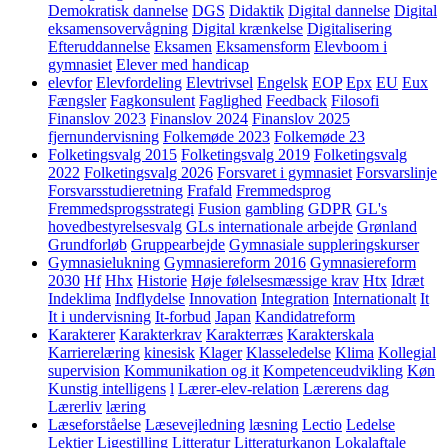
Demokratisk dannelse
DGS
Didaktik
Digital dannelse
Digital
eksamensovervågning
Digital krænkelse
Digitalisering
Efteruddannelse
Eksamen
Eksamensform
Elevboom i
gymnasiet
Elever med handicap
elevfor
Elevfordeling
Elevtrivsel
Engelsk
EOP
Epx
EU
Eux
Fængsler
Fagkonsulent
Faglighed
Feedback
Filosofi
Finanslov 2023
Finanslov 2024
Finanslov 2025
fjernundervisning
Folkemøde 2023
Folkemøde 23
Folketingsvalg 2015
Folketingsvalg 2019
Folketingsvalg
2022
Folketingsvalg 2026
Forsvaret i gymnasiet
Forsvarslinje
Forsvarsstudieretning
Frafald
Fremmedsprog
Fremmedsprogsstrategi
Fusion
gambling
GDPR
GL's
hovedbestyrelsesvalg
GLs internationale arbejde
Grønland
Grundforløb
Gruppearbejde
Gymnasiale suppleringskurser
Gymnasielukning
Gymnasiereform 2016
Gymnasiereform
2030
Hf
Hhx
Historie
Høje følelsesmæssige krav
Htx
Idræt
Indeklima
Indflydelse
Innovation
Integration
Internationalt
It
It i undervisning
It-forbud
Japan
Kandidatreform
Karakterer
Karakterkrav
Karakterræs
Karakterskala
Karrierelæring
kinesisk
Klager
Klasseledelse
Klima
Kollegial
supervision
Kommunikation og it
Kompetenceudvikling
Køn
Kunstig intelligens
l
Lærer-elev-relation
Lærerens dag
Lærerliv
læring
Læseforståelse
Læsevejledning
læsning
Lectio
Ledelse
Lektier
Ligestilling
Litteratur
Litteraturkanon
Lokalaftale