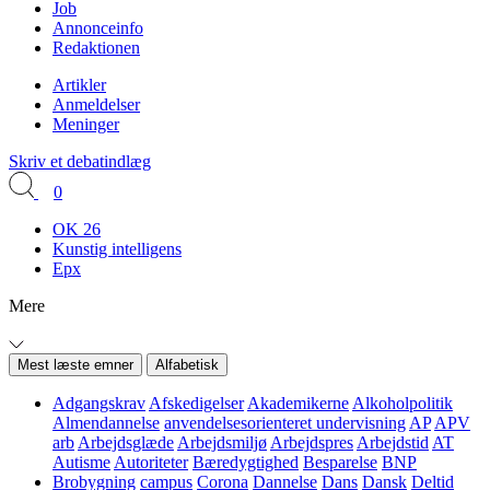
Job
Annonceinfo
Redaktionen
Artikler
Anmeldelser
Meninger
Skriv et debatindlæg
0
OK 26
Kunstig intelligens
Epx
Mere
Mest læste emner
Alfabetisk
Adgangskrav
Afskedigelser
Akademikerne
Alkoholpolitik
Almendannelse
anvendelsesorienteret undervisning
AP
APV
arb
Arbejdsglæde
Arbejdsmiljø
Arbejdspres
Arbejdstid
AT
Autisme
Autoriteter
Bæredygtighed
Besparelse
BNP
Brobygning
campus
Corona
Dannelse
Dans
Dansk
Deltid