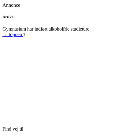
Annonce
Skip
Artikel
to
content
Gymnasium har indført alkoholfrie studieture
Til toppen
Find vej til