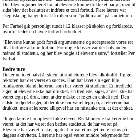
Der blev argumenteret for, at eleverne kunne drikke et par øl, men til
sidst blev det besluttet at indføre et total forbud. Flere lærere var
skeptiske og bange for at få rollen som ”politimand” på studieturen.
Per Farbøl gik personligt rundt i 12 klasser på skolen og forklarede,
hvorfor ledelsen havde indført forbuddet.
”Eleverne kunne godt forstå argumenterne og accepterede vores ret
til at indføre alkoholforbud. For nogle klasser var der halvanden
måned til studietur, og her blev nogle af eleverne sure,” fortæller Per
Farbøl.
Bedre ture
Det er nu to et halvt år siden, at studieturene blev alkoholfri. Ifølge
rektoren har det været en succes. Han har lavet sin egen lille
rundspørge blandt lærerne, som har været på studietur. En tredjedel
siger, at eleverne ikke har drukket. En tredjedel siger, at der ikke har
været tegn på druk, men at der måske er røget en enkelt ned. Den
sidste tredjedel siger, at der ikke har været tegn på, at eleverne har
drukket, men at lærerne alligevel har en mistanke om, at det er sket.
”Ingen lærere har oplevet fulde elever. Reaktionerne fra lærerne har
været, at det har været den bedste studietur, de har været på.
Eleverne har været friske, og der har været meget mere fokus på
dagens aktiviteter. Lærerne har også været mindre bekymrede for,