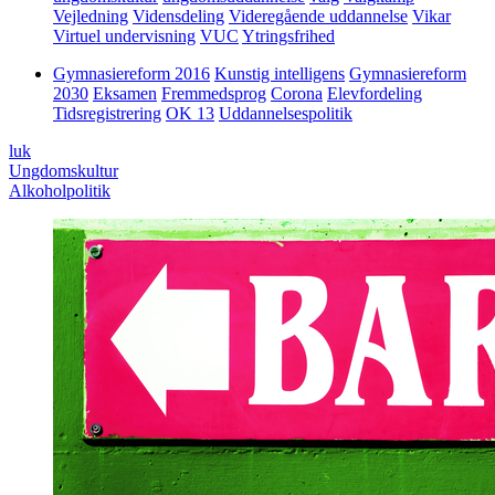
Vejledning
Vidensdeling
Videregående uddannelse
Vikar
Virtuel undervisning
VUC
Ytringsfrihed
Gymnasiereform 2016
Kunstig intelligens
Gymnasiereform
2030
Eksamen
Fremmedsprog
Corona
Elevfordeling
Tidsregistrering
OK 13
Uddannelsespolitik
luk
Ungdomskultur
Alkoholpolitik