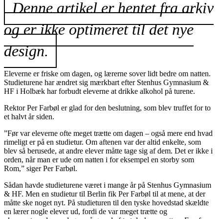
Denne artikel er hentet fra arkiv
og er ikke optimeret til det nye
design.
Eleverne er friske om dagen, og lærerne sover lidt bedre om natten.
Studieturene har ændret sig mærkbart efter Stenhus Gymnasium &
HF i Holbæk har forbudt eleverne at drikke alkohol på turene.
Rektor Per Farbøl er glad for den beslutning, som blev truffet for to
et halvt år siden.
”Før var eleverne ofte meget trætte om dagen – også mere end hvad
rimeligt er på en studietur. Om aftenen var der altid enkelte, som
blev så berusede, at andre elever måtte tage sig af dem. Det er ikke i
orden, når man er ude om natten i for eksempel en storby som
Rom,” siger Per Farbøl.
Sådan havde studieturene været i mange år på Stenhus Gymnasium
& HF. Men en studietur til Berlin fik Per Farbøl til at mene, at der
måtte ske noget nyt. På studieturen til den tyske hovedstad skældte
en lærer nogle elever ud, fordi de var meget trætte og