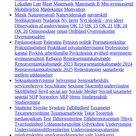
Lokalløn
Løn
Magt
Matematik
Matematik B
Min gymnasietid
Mobiltelefon
Mødekultur
Motivation
Musik
Naturgeografi
Naturvidenskab
navneskift
Nedskæringer
Nudansk
Ny lærer
Nyt skoleår - nye ideer
Observation af undervisning
OK 13
OK 15
OK 21
OK 24
OK 26
Omsorgsdage
optag
Ordblind
Overenskomst
Overgangsalder
Pædagogikum
Palæstina
Pension
politik
Præstationskultur
Praksisfaglighed
Praktikant
privatundervisning
Professionel
kapital
Psykisk arbejdsmiljø
Psykologisk tryghed
regeringens
gymnasieudspil
Religion
Repræsentantskabsmøde
Repræsentantskabsmøde 2023
Repræsentantskabsmøde 2024
Repræsentantskabsmøde 2025
Rettestrategier
samarbejde
mellem uddannelser
Seksualundervisning
Selvcensur
Seniorarbejdsliv
serviceeftersyn
Sexchikane
Sexisme
Skærmfri undervisning
Skriftlighed
Snyd
social arv
Sociale Medier
Socialt taxameter
søgetal
SOP
Sorgorlov
SRP
Stress
Studiepraktik
Studieretning
Studietur
Sverige
Sygdom
Talblindhed
Taxameter
Taxameterordning
Teamsamarbejde
Tekst
Teoretisk
pædagogikum
Test
Tidsregistrering
Tillidsrepræsentant
Tilsyn
Tværfaglighed
Uddannelsespolitik
Udveksling
Undervisning
Undervisningsdifferentiering
Undervisningsevaluering
ungdomskultur
ungdomsuddannelse
valg
Valgkamp