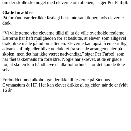
om der skulle ske noget med eleverne om aftenen,” siger Per Farbøl.
Glade forældre
På forhånd var der ikke fastlagt bestemte sanktioner, hvis eleverne
drak.
”Vi ville gerne vise eleverne tillid til, at de ville overholde reglerne.
Lærerne har haft muligheden for at beslutte, at elever, som alligevel
drak, ikke måtte gå ud om aftenen. Eleverne kan også få en skriftlig
advarsel af mig eller blive udelukket fra sociale arrangementer på
skolen, men det har ikke været nødvendigt,” siger Per Farbøl, som
har fået takkemails fra forældre. Nogle har skrevet, at de er glade
for, at skolen kan håndhæve et alkoholforbud – for det kan de ikke
selv.
Forbuddet mod alkohol gælder ikke til festerne på Stenhus
Gymnasium & HF. Her kan elever drikke øl og cider, når de er fyldt
16 år.