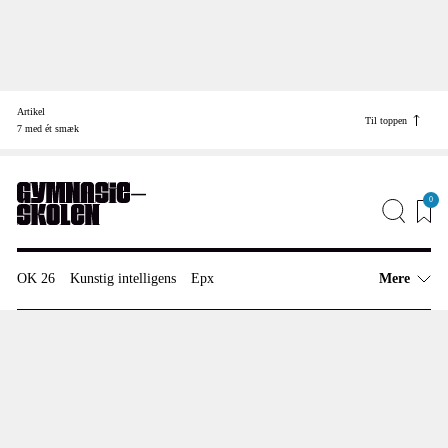
Skip
to
Artikel
content
Til toppen
Find vej til
7 med ét smæk
Job
Annonceinfo
0
Redaktionen
OK 26
Kunstig intelligens
Epx
Mere
Artikler
Anmeldelser
Meninger