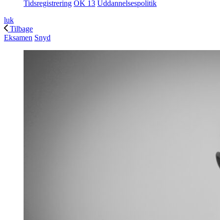
Tidsregistrering
OK 13
Uddannelsespolitik
luk
Tilbage
Eksamen
Snyd