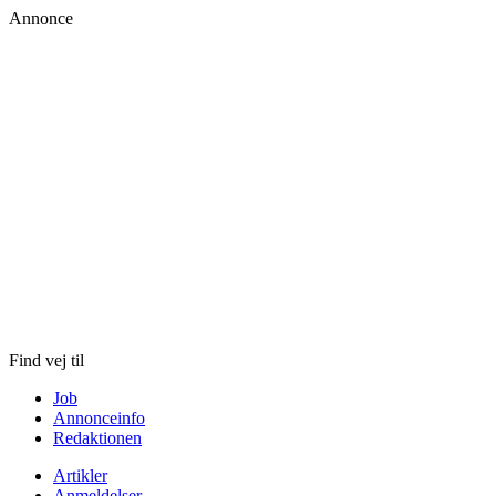
Annonce
Skip
to
content
Find vej til
Job
Annonceinfo
Redaktionen
Artikler
Anmeldelser