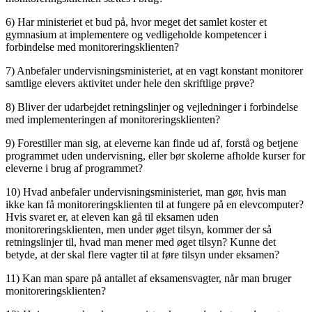
6) Har ministeriet et bud på, hvor meget det samlet koster et
gymnasium at implementere og vedligeholde kompetencer i
forbindelse med monitoreringsklienten?
7) Anbefaler undervisningsministeriet, at en vagt konstant monitorer
samtlige elevers aktivitet under hele den skriftlige prøve?
8) Bliver der udarbejdet retningslinjer og vejledninger i forbindelse
med implementeringen af monitoreringsklienten?
9) Forestiller man sig, at eleverne kan finde ud af, forstå og betjene
programmet uden undervisning, eller bør skolerne afholde kurser for
eleverne i brug af programmet?
10) Hvad anbefaler undervisningsministeriet, man gør, hvis man
ikke kan få monitoreringsklienten til at fungere på en elevcomputer?
Hvis svaret er, at eleven kan gå til eksamen uden
monitoreringsklienten, men under øget tilsyn, kommer der så
retningslinjer til, hvad man mener med øget tilsyn? Kunne det
betyde, at der skal flere vagter til at føre tilsyn under eksamen?
11) Kan man spare på antallet af eksamensvagter, når man bruger
monitoreringsklienten?