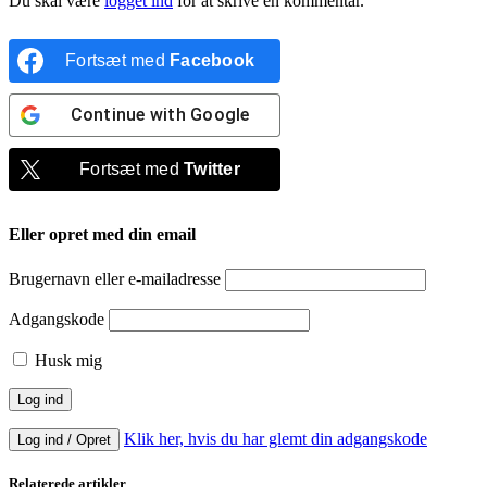
Du skal være
logget ind
for at skrive en kommentar.
Fortsæt med
Facebook
Continue with
Google
Fortsæt med
Twitter
Eller opret med din email
Brugernavn eller e-mailadresse
Adgangskode
Husk mig
Klik her, hvis du har glemt din adgangskode
Log ind / Opret
Relaterede artikler