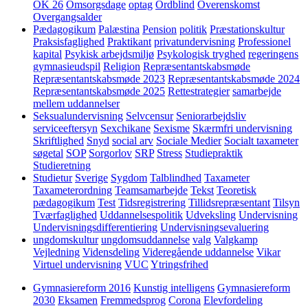
OK 26
Omsorgsdage
optag
Ordblind
Overenskomst
Overgangsalder
Pædagogikum
Palæstina
Pension
politik
Præstationskultur
Praksisfaglighed
Praktikant
privatundervisning
Professionel
kapital
Psykisk arbejdsmiljø
Psykologisk tryghed
regeringens
gymnasieudspil
Religion
Repræsentantskabsmøde
Repræsentantskabsmøde 2023
Repræsentantskabsmøde 2024
Repræsentantskabsmøde 2025
Rettestrategier
samarbejde
mellem uddannelser
Seksualundervisning
Selvcensur
Seniorarbejdsliv
serviceeftersyn
Sexchikane
Sexisme
Skærmfri undervisning
Skriftlighed
Snyd
social arv
Sociale Medier
Socialt taxameter
søgetal
SOP
Sorgorlov
SRP
Stress
Studiepraktik
Studieretning
Studietur
Sverige
Sygdom
Talblindhed
Taxameter
Taxameterordning
Teamsamarbejde
Tekst
Teoretisk
pædagogikum
Test
Tidsregistrering
Tillidsrepræsentant
Tilsyn
Tværfaglighed
Uddannelsespolitik
Udveksling
Undervisning
Undervisningsdifferentiering
Undervisningsevaluering
ungdomskultur
ungdomsuddannelse
valg
Valgkamp
Vejledning
Vidensdeling
Videregående uddannelse
Vikar
Virtuel undervisning
VUC
Ytringsfrihed
Gymnasiereform 2016
Kunstig intelligens
Gymnasiereform
2030
Eksamen
Fremmedsprog
Corona
Elevfordeling