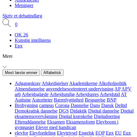
Meninger
Skriv et debatindlæg
0
OK 26
Kunstig intelligens
Epx
Mere
Mest læste emner
Alfabetisk
Adgangskrav
Afskedigelser
Akademikerne
Alkoholpolitik
Almendannelse
anvendelsesorienteret undervisning
AP
APV
arb
Arbejdsglæde
Arbejdsmiljø
Arbejdspres
Arbejdstid
AT
Autisme
Autoriteter
Bæredygtighed
Besparelse
BNP
Brobygning
campus
Corona
Dannelse
Dans
Dansk
Deltid
Demokratisk dannelse
DGS
Didaktik
Digital dannelse
Digital
eksamensovervågning
Digital krænkelse
Digitalisering
Efteruddannelse
Eksamen
Eksamensform
Elevboom i
gymnasiet
Elever med handicap
elevfor
Elevfordeling
Elevtrivsel
Engelsk
EOP
Epx
EU
Eux