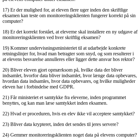
17) Er der mulighed for, at eleven flere uger inden den skriftlige
eksamen kan teste om monitoreringsklienten fungerer korrekt på sin
computer?
18) Er det korrekt forstået, at eleverne skal installere en ny udgave af
monitoreringsklienten ved hver skriftlig eksamen?
19) Kommer undervisningsministeriet til at udarbejde konkrete
retningslinjer for, hvad man betragter som snyd, og som resulterer i
at elevens besvarelse annulleres eller ligger dette ansvar hos rektor?
20) Bliver eleven gjort opmærksom på, hvilke data der bliver
indsamlet, hvorfor data bliver indsamlet, hvor længe data opbevares,
hvordan data indsamles, hvor data opbevares, og hvilke muligheder
eleven har i forbindelse med GDPR.
21) Får ministeriet et samtykke fra eleverne, inden programmet
benyttes, og kan man læse samtykket inden eksamen.
22) Hvad er proceduren, hvis en elev ikke vil acceptere samtykket?
23) Bliver data krypteret, inden det sendes til jeres servere?
24) Gemmer monitoreringsklienten noget data på elevens computer?