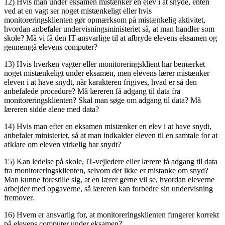
12) Hvis man under eksamen mistænker en elev i at snyde, enten
ved at en vagt ser noget mistænkeligt eller hvis
monitoreringsklienten gør opmærksom på mistænkelig aktivitet,
hvordan anbefaler undervisningsministeriet så, at man handler som
skole? Må vi få den IT-ansvarlige til at afbryde elevens eksamen og
gennemgå elevens computer?
13) Hvis hverken vagter eller monitoreringsklient har bemærket
noget mistænkeligt under eksamen, men elevens lærer mistænker
eleven i at have snydt, når karakteren frigives, hvad er så den
anbefalede procedure? Må læreren få adgang til data fra
monitoreringsklienten? Skal man søge om adgang til data? Må
læreren sidde alene med data?
14) Hvis man efter en eksamen mistænker en elev i at have snydt,
anbefaler ministeriet, så at man indkalder eleven til en samtale for at
afklare om eleven virkelig har snydt?
15) Kan ledelse på skole, IT-vejledere eller lærere få adgang til data
fra monitoreringsklienten, selvom der ikke er mistanke om snyd?
Man kunne forestille sig, at en lærer gerne vil se, hvordan eleverne
arbejder med opgaverne, så læreren kan forbedre sin undervisning
fremover.
16) Hvem er ansvarlig for, at monitoreringsklienten fungerer korrekt
på elevens computer under eksamen?