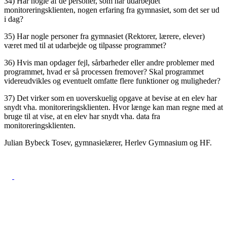
34) Har nogle af de personer, som har udarbejdet
monitoreringsklienten, nogen erfaring fra gymnasiet, som det ser ud
i dag?
35) Har nogle personer fra gymnasiet (Rektorer, lærere, elever)
været med til at udarbejde og tilpasse programmet?
36) Hvis man opdager fejl, sårbarheder eller andre problemer med
programmet, hvad er så processen fremover? Skal programmet
videreudvikles og eventuelt omfatte flere funktioner og muligheder?
37) Det virker som en uoverskuelig opgave at bevise at en elev har
snydt vha. monitoreringsklienten. Hvor længe kan man regne med at
bruge til at vise, at en elev har snydt vha. data fra
monitoreringsklienten.
Julian Bybeck Tosev, gymnasielærer, Herlev Gymnasium og HF.