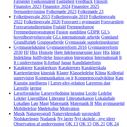
Fængsler
Fagkonsulent
Faglighed
Feedback
Filosofi
Finanslov 2023
Finanslov 2024
Finanslov 2025
fjernundervisning
Folkemøde 2023
Folkemøde 23
Folketingsvalg 2015
Folketingsvalg 2019
Folketingsvalg
2022
Folketingsvalg 2026
Forsvaret i gymnasiet
Forsvarslinje
Forsvarsstudieretning
Frafald
Fremmedsprog
Fremmedsprogsstrategi
Fusion
gambling
GDPR
GL's
hovedbestyrelsesvalg
GLs internationale arbejde
Grønland
Grundforløb
Gruppearbejde
Gymnasiale suppleringskurser
Gymnasielukning
Gymnasiereform 2016
Gymnasiereform
2030
Hf
Hhx
Historie
Høje følelsesmæssige krav
Htx
Idræt
Indeklima
Indflydelse
Innovation
Integration
Internationalt
It
It i undervisning
It-forbud
Japan
Kandidatreform
Karakterer
Karakterkrav
Karakterræs
Karakterskala
Karrierelæring
kinesisk
Klager
Klasseledelse
Klima
Kollegial
supervision
Kommunikation og it
Kompetenceudvikling
Køn
Kunstig intelligens
l
Lærer-elev-relation
Lærerens dag
Lærerliv
læring
Læseforståelse
Læsevejledning
læsning
Lectio
Ledelse
Lektier
Ligestilling
Litteratur
Litteraturkanon
Lokalaftale
Lokalløn
Løn
Magt
Matematik
Matematik B
Min gymnasietid
Mobiltelefon
Mødekultur
Motivation
Musik
Naturgeografi
Naturvidenskab
navneskift
Nedskæringer
Nudansk
Ny lærer
Nyt skoleår - nye ideer
Observation af undervisning
OK 13
OK 15
OK 21
OK 24