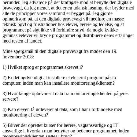
herunder. Jeg advarede på det kraftigste mod at benytte den digitale
prøvevagt, da jeg mener, at det er en udansk løsning, der bryder med
alle de principper vores samfund er bygget på. Jeg gjorde
opmærksom på, at den digitale prøvevagt vil medføre en masse
teknisk bøvl og frustrationer hos elever, lærere og ledelse, og at
programmet på sigt ikke vil forhindre snyd, da nogle kvikke
gymnasieelever vil bryde programmet og distribuere deres erfaringer
med resten af landet.
Mine spørgsmål til den digitale prøvevagt fra mødet den 19.
november 2018:
1) Hvilket sprog er programmet skrevet i?
2) Er det nødvendigt at installere et eksternt program på sin
computer, inden man kan installere monitoreringsklienten?
3) Hvor længe opbevarer I data fra monitoreringsklienten på jeres
servere?
4) Kan eleven få udleveret al data, som I har i forbindelse med
monitorering af eleven?
5) Bliver der oprettet kurser for lærere, vagtansvarlige og IT-
ansvarlige i, hvordan man benytter og betjener programmet, inden
monitoreringsklienten sættes i brug?