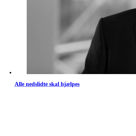
Alle nedslidte skal hjælpes