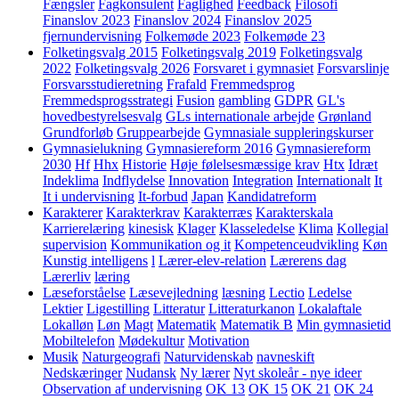
Fængsler
Fagkonsulent
Faglighed
Feedback
Filosofi
Finanslov 2023
Finanslov 2024
Finanslov 2025
fjernundervisning
Folkemøde 2023
Folkemøde 23
Folketingsvalg 2015
Folketingsvalg 2019
Folketingsvalg
2022
Folketingsvalg 2026
Forsvaret i gymnasiet
Forsvarslinje
Forsvarsstudieretning
Frafald
Fremmedsprog
Fremmedsprogsstrategi
Fusion
gambling
GDPR
GL's
hovedbestyrelsesvalg
GLs internationale arbejde
Grønland
Grundforløb
Gruppearbejde
Gymnasiale suppleringskurser
Gymnasielukning
Gymnasiereform 2016
Gymnasiereform
2030
Hf
Hhx
Historie
Høje følelsesmæssige krav
Htx
Idræt
Indeklima
Indflydelse
Innovation
Integration
Internationalt
It
It i undervisning
It-forbud
Japan
Kandidatreform
Karakterer
Karakterkrav
Karakterræs
Karakterskala
Karrierelæring
kinesisk
Klager
Klasseledelse
Klima
Kollegial
supervision
Kommunikation og it
Kompetenceudvikling
Køn
Kunstig intelligens
l
Lærer-elev-relation
Lærerens dag
Lærerliv
læring
Læseforståelse
Læsevejledning
læsning
Lectio
Ledelse
Lektier
Ligestilling
Litteratur
Litteraturkanon
Lokalaftale
Lokalløn
Løn
Magt
Matematik
Matematik B
Min gymnasietid
Mobiltelefon
Mødekultur
Motivation
Musik
Naturgeografi
Naturvidenskab
navneskift
Nedskæringer
Nudansk
Ny lærer
Nyt skoleår - nye ideer
Observation af undervisning
OK 13
OK 15
OK 21
OK 24