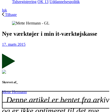
Tidsregistrering
OK 13
Uddannelsespolitik
luk
Tilbage
Nye værktøjer i min it-værktøjskasse
17. marts 2015
Skrevet af_
Mette Hermann
Denne artikel er hentet fra arkiv
og er ikke optimeret til det nye