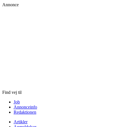
Annonce
Skip
to
content
Find vej til
Job
Annonceinfo
Redaktionen
Artikler
Anmeldelser