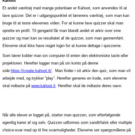
Kahoot
Et andet værktøj med mange potentiaer er Kahoot, som anvendes til at
lave quizzer. Det er i udgangspunktet et lærerens værktøj, som man kan
bruge til at teste elevernes viden. For at kunne lave quizzer skal man
oprette en profil. Til gengæld får man blandt andet et arkiv over sine
quizzer og man kan se resultatet af de quizzer, som man gennemført.
Eleverne skal ikke have noget login for at kunne deltage i quizzerne.
Som lærer kobler man sin computer til enten den elektroniske tavle eller
projektoren. Herefter logger man på sin konto på denne
side:
https://create.kahoot.it/
. Man finder i sit arkiv den quiz, som man vil
arbejde med, og trykker ”play”. Herefter generes en kode, som eleverne
skal indtaste på
www.kahoot.it
. Herefter skal de indtaste deres navn.
Når alle elever er logget på, starter man quizzen, som efterfølgende
egentlig kører af sig selv. Quizzen udformes som sandt/falsk eller multiple
choice-svar med op til fire svarmuligheder. Eleverne ser spørgsmålene på