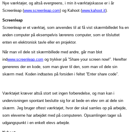
Nye værktøjer, og altså evergreens, i min it-værktøjskasse er i år
Screenleap (
www.screenleap.com
) og Kahoot (
www.kahoot.it
).
Screenleap
Screenleap er et værktøj, som anvendes til at få vist skærmbilledet fra en
anden computer på eksempelvis lærerens computer, som er tilsluttet
enten en elektronisk tavle eller en projektor.
Når man vil dele sit skærmbillede med andre, går man blot
ind
www.screenleap.com
og trykker på ”Share your screen now!”. Herefter
genereres der en kode, som man giver til den, som man vil dele sin
skærm med. Koden indtastes på forsiden i feltet ”Enter share code”.
Værktøjet kræver altså stort set ingen forberedelse, og man kan i
undervisningen spontant beslutte sig for at bede en elev om at dele sin
skærm. Jeg bruger oftest værktøjet, hvor der skal samles op på arbejde,
som eleverne har arbejdet med på computeren. Opsamlingen tager så
udgangspunkt i en enkelt elevs arbejde.