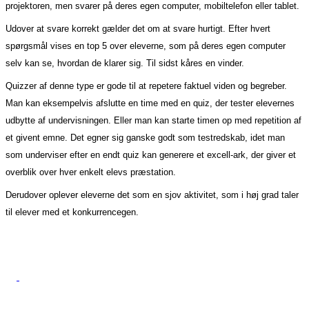
projektoren, men svarer på deres egen computer, mobiltelefon eller tablet.
Udover at svare korrekt gælder det om at svare hurtigt. Efter hvert
spørgsmål vises en top 5 over eleverne, som på deres egen computer
selv kan se, hvordan de klarer sig. Til sidst kåres en vinder.
Quizzer af denne type er gode til at repetere faktuel viden og begreber.
Man kan eksempelvis afslutte en time med en quiz, der tester elevernes
udbytte af undervisningen. Eller man kan starte timen op med repetition af
et givent emne. Det egner sig ganske godt som testredskab, idet man
som underviser efter en endt quiz kan generere et excell-ark, der giver et
overblik over hver enkelt elevs præstation.
Derudover oplever eleverne det som en sjov aktivitet, som i høj grad taler
til elever med et konkurrencegen.