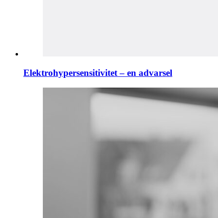
Elektrohypersensitivitet – en advarsel