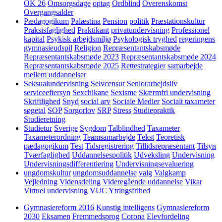
OK 26
Omsorgsdage
optag
Ordblind
Overenskomst
Overgangsalder
Pædagogikum
Palæstina
Pension
politik
Præstationskultur
Praksisfaglighed
Praktikant
privatundervisning
Professionel
kapital
Psykisk arbejdsmiljø
Psykologisk tryghed
regeringens
gymnasieudspil
Religion
Repræsentantskabsmøde
Repræsentantskabsmøde 2023
Repræsentantskabsmøde 2024
Repræsentantskabsmøde 2025
Rettestrategier
samarbejde
mellem uddannelser
Seksualundervisning
Selvcensur
Seniorarbejdsliv
serviceeftersyn
Sexchikane
Sexisme
Skærmfri undervisning
Skriftlighed
Snyd
social arv
Sociale Medier
Socialt taxameter
søgetal
SOP
Sorgorlov
SRP
Stress
Studiepraktik
Studieretning
Studietur
Sverige
Sygdom
Talblindhed
Taxameter
Taxameterordning
Teamsamarbejde
Tekst
Teoretisk
pædagogikum
Test
Tidsregistrering
Tillidsrepræsentant
Tilsyn
Tværfaglighed
Uddannelsespolitik
Udveksling
Undervisning
Undervisningsdifferentiering
Undervisningsevaluering
ungdomskultur
ungdomsuddannelse
valg
Valgkamp
Vejledning
Vidensdeling
Videregående uddannelse
Vikar
Virtuel undervisning
VUC
Ytringsfrihed
Gymnasiereform 2016
Kunstig intelligens
Gymnasiereform
2030
Eksamen
Fremmedsprog
Corona
Elevfordeling