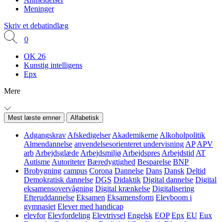
Meninger
Skriv et debatindlæg
0
OK 26
Kunstig intelligens
Epx
Mere
Mest læste emner
Alfabetisk
Adgangskrav
Afskedigelser
Akademikerne
Alkoholpolitik
Almendannelse
anvendelsesorienteret undervisning
AP
APV
arb
Arbejdsglæde
Arbejdsmiljø
Arbejdspres
Arbejdstid
AT
Autisme
Autoriteter
Bæredygtighed
Besparelse
BNP
Brobygning
campus
Corona
Dannelse
Dans
Dansk
Deltid
Demokratisk dannelse
DGS
Didaktik
Digital dannelse
Digital
eksamensovervågning
Digital krænkelse
Digitalisering
Efteruddannelse
Eksamen
Eksamensform
Elevboom i
gymnasiet
Elever med handicap
elevfor
Elevfordeling
Elevtrivsel
Engelsk
EOP
Epx
EU
Eux