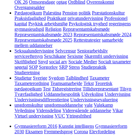
OK 26
Omsorgsdage
optag
Ordblind
Overenskomst
Overgangsalder
Pædagogikum
Palæstina
Pension
politik
Præstationskultur
Praksisfaglighed
Praktikant
privatundervisning
Professionel
kapital
Psykisk arbejdsmiljø
Psykologisk tryghed
regeringens
gymnasieudspil
Religion
Repræsentantskabsmøde
Repræsentantskabsmøde 2023
Repræsentantskabsmøde 2024
Repræsentantskabsmøde 2025
Rettestrategier
samarbejde
mellem uddannelser
Seksualundervisning
Selvcensur
Seniorarbejdsliv
serviceeftersyn
Sexchikane
Sexisme
Skærmfri undervisning
Skriftlighed
Snyd
social arv
Sociale Medier
Socialt taxameter
søgetal
SOP
Sorgorlov
SRP
Stress
Studiepraktik
Studieretning
Studietur
Sverige
Sygdom
Talblindhed
Taxameter
Taxameterordning
Teamsamarbejde
Tekst
Teoretisk
pædagogikum
Test
Tidsregistrering
Tillidsrepræsentant
Tilsyn
Tværfaglighed
Uddannelsespolitik
Udveksling
Undervisning
Undervisningsdifferentiering
Undervisningsevaluering
ungdomskultur
ungdomsuddannelse
valg
Valgkamp
Vejledning
Vidensdeling
Videregående uddannelse
Vikar
Virtuel undervisning
VUC
Ytringsfrihed
Gymnasiereform 2016
Kunstig intelligens
Gymnasiereform
2030
Eksamen
Fremmedsprog
Corona
Elevfordeling