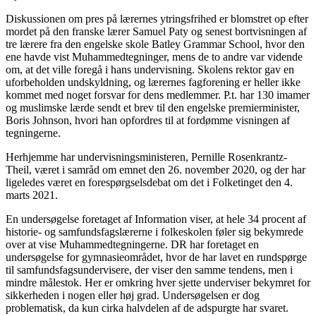
Diskussionen om pres på lærernes ytringsfrihed er blomstret op efter
mordet på den franske lærer Samuel Paty og senest bortvisningen af
tre lærere fra den engelske skole Batley Grammar School, hvor den
ene havde vist Muhammedtegninger, mens de to andre var vidende
om, at det ville foregå i hans undervisning. Skolens rektor gav en
uforbeholden undskyldning, og lærernes fagforening er heller ikke
kommet med noget forsvar for dens medlemmer. P.t. har 130 imamer
og muslimske lærde sendt et brev til den engelske premierminister,
Boris Johnson, hvori han opfordres til at fordømme visningen af
tegningerne.
Herhjemme har undervisningsministeren, Pernille Rosenkrantz-
Theil, været i samråd om emnet den 26. november 2020, og der har
ligeledes været en forespørgselsdebat om det i Folketinget den 4.
marts 2021.
En undersøgelse foretaget af Information viser, at hele 34 procent af
historie- og samfundsfagslærerne i folkeskolen føler sig bekymrede
over at vise Muhammedtegningerne. DR har foretaget en
undersøgelse for gymnasieområdet, hvor de har lavet en rundspørge
til samfundsfagsundervisere, der viser den samme tendens, men i
mindre målestok. Her er omkring hver sjette underviser bekymret for
sikkerheden i nogen eller høj grad. Undersøgelsen er dog
problematisk, da kun cirka halvdelen af de adspurgte har svaret.