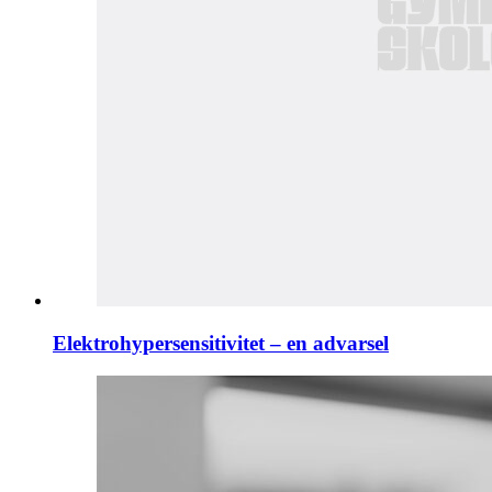
Elektrohypersensitivitet – en advarsel