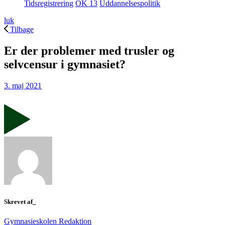
Tidsregistrering
OK 13
Uddannelsespolitik
luk
Tilbage
Er der problemer med trusler og
selvcensur i gymnasiet?
3. maj 2021
Skrevet af_
Gymnasieskolen Redaktion