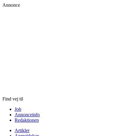
Annonce
Skip
to
content
Find vej til
Job
Annonceinfo
Redaktionen
Artikler
Anmeldelser