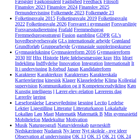
Fængsler
Fagkonsulent
Faglighed
Feedback
Filosofi
Finanslov 2023
Finanslov 2024
Finanslov 2025
fjernundervisning
Folkemøde 2023
Folkemøde 23
Folketingsvalg 2015
Folketingsvalg 2019
Folketingsvalg
2022
Folketingsvalg 2026
Forsvaret i gymnasiet
Forsvarslinje
Forsvarsstudieretning
Frafald
Fremmedsprog
Fremmedsprogsstrategi
Fusion
gambling
GDPR
GL's
hovedbestyrelsesvalg
GLs internationale arbejde
Grønland
Grundforløb
Gruppearbejde
Gymnasiale suppleringskurser
Gymnasielukning
Gymnasiereform 2016
Gymnasiereform
2030
Hf
Hhx
Historie
Høje følelsesmæssige krav
Htx
Idræt
Indeklima
Indflydelse
Innovation
Integration
Internationalt
It
It i undervisning
It-forbud
Japan
Kandidatreform
Karakterer
Karakterkrav
Karakterræs
Karakterskala
Karrierelæring
kinesisk
Klager
Klasseledelse
Klima
Kollegial
supervision
Kommunikation og it
Kompetenceudvikling
Køn
Kunstig intelligens
l
Lærer-elev-relation
Lærerens dag
Lærerliv
læring
Læseforståelse
Læsevejledning
læsning
Lectio
Ledelse
Lektier
Ligestilling
Litteratur
Litteraturkanon
Lokalaftale
Lokalløn
Løn
Magt
Matematik
Matematik B
Min gymnasietid
Mobiltelefon
Mødekultur
Motivation
Musik
Naturgeografi
Naturvidenskab
navneskift
Nedskæringer
Nudansk
Ny lærer
Nyt skoleår - nye ideer
Observation af undervisning
OK 13
OK 15
OK 21
OK 24