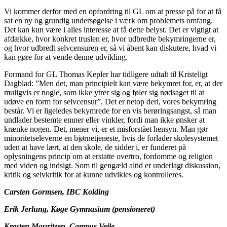
Vi kommer derfor med en opfordring til GL om at presse på for at få
sat en ny og grundig undersøgelse i værk om problemets omfang.
Det kan kun være i alles interesse at få dette belyst. Det er vigtigt at
afdække, hvor konkret truslen er, hvor udbredte bekymringerne er,
og hvor udbredt selvcensuren er, så vi åbent kan diskutere, hvad vi
kan gøre for at vende denne udvikling.
Formand for GL Thomas Kepler har tidligere udtalt til Kristeligt
Dagblad: ”Men det, man principielt kan være bekymret for, er, at der
muligvis er nogle, som ikke ytrer sig og føler sig nødsaget til at
udøve en form for selvcensur”. Det er netop deri, vores bekymring
består. Vi er ligeledes bekymrede for en vis berøringsangst, så man
undlader bestemte emner eller vinkler, fordi man ikke ønsker at
krænke nogen. Det, mener vi, er et misforstået hensyn. Man gør
minoritetseleverne en bjørnetjeneste, hvis de forlader skolesystemet
uden at have lært, at den skole, de sidder i, er funderet på
oplysningens princip om at erstatte overtro, fordomme og religion
med viden og indsigt. Som til gengæld altid er underlagt diskussion,
kritik og selvkritik for at kunne udvikles og kontrolleres.
Carsten Gormsen,
IBC Kolding
Erik Jerlung,
Køge Gymnasium (­pensioneret)
Kresten Mouritzen,
Campus Vejle