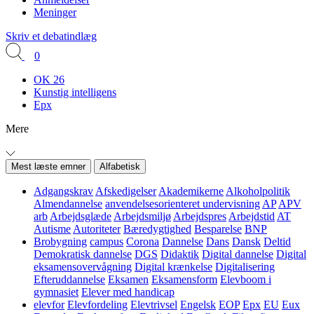
Meninger
Skriv et debatindlæg
0
OK 26
Kunstig intelligens
Epx
Mere
Mest læste emner
Alfabetisk
Adgangskrav
Afskedigelser
Akademikerne
Alkoholpolitik
Almendannelse
anvendelsesorienteret undervisning
AP
APV
arb
Arbejdsglæde
Arbejdsmiljø
Arbejdspres
Arbejdstid
AT
Autisme
Autoriteter
Bæredygtighed
Besparelse
BNP
Brobygning
campus
Corona
Dannelse
Dans
Dansk
Deltid
Demokratisk dannelse
DGS
Didaktik
Digital dannelse
Digital
eksamensovervågning
Digital krænkelse
Digitalisering
Efteruddannelse
Eksamen
Eksamensform
Elevboom i
gymnasiet
Elever med handicap
elevfor
Elevfordeling
Elevtrivsel
Engelsk
EOP
Epx
EU
Eux