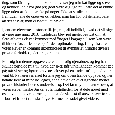
ting, som får mig til at tænke lorte liv, ser jeg min kat ligge og sove
og tænker: Ihh hvor gad jeg godt være dig lige nu. Bare det at kunne
ligge uden at skulle tænke på noget. Ikke at skulle tænke på
fremtiden, alle de opgaver og lektier, man har for, og generelt bare
alt det ansvar, man er nødt til at have.”
Igennem elevernes historier fik jeg et godt indblik i, hvad det vil sige
at være ung anno 2018. Ligeledes blev jeg meget bevidst om, at
flere af vores elever kommer med ”noget i bagagen”, som kan være
til hinder for, at de ikke opnår den optimale læring. Langt fra alle
vores elever er kommet ukompliceret til gymnasiet grundet diverse
private forhold- og det præger dem.
For mig har denne opgave været en utrolig øjenåbner, og jeg har
skullet forholde mig til, hvad der sker, når virkeligheden kommer tæt
på; når vi ser og hører om vores elever på en anden måde, end vi er
vant til. På lærerværelset fortalte jeg om ovenstående opgave, og her
udtalte flere af mine kollegaer, at de havde oplevet lignende meget
private historier i deres undervisning. Det får mig til at tænke over, at
vores elever måske ønsker at få muligheden for at dele noget med
os, at vi kan blive betroede, uden at de skal stå til ansvar over for os
– bortset fra det rent skriftlige. Hermed er rådet givet videre.