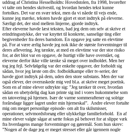
uddrag af Christina Hesselholdts: Hovedstolen, fra 1998, hvorefter
vi talte om hendes skrivestil, og hvordan hendes tekst kunne
fortolkes. Det var en svær tekst, men da vi nåede til vejs ende,
kunne jeg mærke, teksten havde gjort et stort indtryk på eleverne.
Særligt det, der stod mellem linjerne, gjorde indtryk.
Efter eleverne havde læst teksten, bad jeg dem om selv at skrive et
erindringsstykke, der var knyttet til konkrete, sanselige ting eller
begivenheder fra deres barndom. En opgave jeg satte en elevtime
på. For at være ærlig havde jeg nok ikke de største forventninger til
deres aflevering. Jeg tænkte, at med en elevtime var der stor risiko
for, at det blot var en opgave, de hurtigt ville have overstået, og
eleverne derfor ikke ville tænke så meget over indholdet. Men her
tog jeg fejl. Selvfølgelig var der enkelte opgaver, der forholdt sig
sådan, hvor jeg læste om div. fodboldkampe eller tv-serier, der
havde gjort indtryk på dem, uden den store substans. Men der var
også elever, der overraskede mig ved bl.a. at skrive meget poetisk.
Som en af mine elever udtrykte sig: ”Jeg tænker tit over, hvordan
sådan en ubetydelig dag kan printe sig ind i vores hukommelse som
en tatovering på hjernen. Især de varme sommeraftener og solrige
forårsdage ligger lagret under min hjerneskal”. Andre elever fortalte
mig om meget personlige episode- om alt fra skilsmisser,
operationer, selvmordsforsøg eller ulykkelige familieforhold. En af
mine elever valgte sågar at sætte fokus på behovet for at slippe væk
fra hverdagens mange forventninger og gøremål. Som hun skrev:
”Nogen af de dage jeg er meget stresset eller går igennem nogle