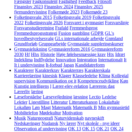
Fængsler
Fagkonsulent
Faglighed
Feedback
Filosofi
Finanslov 2023
Finanslov 2024
Finanslov 2025
fjernundervisning
Folkemøde 2023
Folkemøde 23
Folketingsvalg 2015
Folketingsvalg 2019
Folketingsvalg
2022
Folketingsvalg 2026
Forsvaret i gymnasiet
Forsvarslinje
Forsvarsstudieretning
Frafald
Fremmedsprog
Fremmedsprogsstrategi
Fusion
gambling
GDPR
GL's
hovedbestyrelsesvalg
GLs internationale arbejde
Grønland
Grundforløb
Gruppearbejde
Gymnasiale suppleringskurser
Gymnasielukning
Gymnasiereform 2016
Gymnasiereform
2030
Hf
Hhx
Historie
Høje følelsesmæssige krav
Htx
Idræt
Indeklima
Indflydelse
Innovation
Integration
Internationalt
It
It i undervisning
It-forbud
Japan
Kandidatreform
Karakterer
Karakterkrav
Karakterræs
Karakterskala
Karrierelæring
kinesisk
Klager
Klasseledelse
Klima
Kollegial
supervision
Kommunikation og it
Kompetenceudvikling
Køn
Kunstig intelligens
l
Lærer-elev-relation
Lærerens dag
Lærerliv
læring
Læseforståelse
Læsevejledning
læsning
Lectio
Ledelse
Lektier
Ligestilling
Litteratur
Litteraturkanon
Lokalaftale
Lokalløn
Løn
Magt
Matematik
Matematik B
Min gymnasietid
Mobiltelefon
Mødekultur
Motivation
Musik
Naturgeografi
Naturvidenskab
navneskift
Nedskæringer
Nudansk
Ny lærer
Nyt skoleår - nye ideer
Observation af undervisning
OK 13
OK 15
OK 21
OK 24