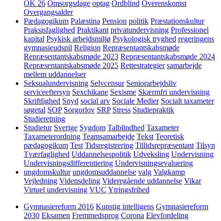
OK 26
Omsorgsdage
optag
Ordblind
Overenskomst
Overgangsalder
Pædagogikum
Palæstina
Pension
politik
Præstationskultur
Praksisfaglighed
Praktikant
privatundervisning
Professionel
kapital
Psykisk arbejdsmiljø
Psykologisk tryghed
regeringens
gymnasieudspil
Religion
Repræsentantskabsmøde
Repræsentantskabsmøde 2023
Repræsentantskabsmøde 2024
Repræsentantskabsmøde 2025
Rettestrategier
samarbejde
mellem uddannelser
Seksualundervisning
Selvcensur
Seniorarbejdsliv
serviceeftersyn
Sexchikane
Sexisme
Skærmfri undervisning
Skriftlighed
Snyd
social arv
Sociale Medier
Socialt taxameter
søgetal
SOP
Sorgorlov
SRP
Stress
Studiepraktik
Studieretning
Studietur
Sverige
Sygdom
Talblindhed
Taxameter
Taxameterordning
Teamsamarbejde
Tekst
Teoretisk
pædagogikum
Test
Tidsregistrering
Tillidsrepræsentant
Tilsyn
Tværfaglighed
Uddannelsespolitik
Udveksling
Undervisning
Undervisningsdifferentiering
Undervisningsevaluering
ungdomskultur
ungdomsuddannelse
valg
Valgkamp
Vejledning
Vidensdeling
Videregående uddannelse
Vikar
Virtuel undervisning
VUC
Ytringsfrihed
Gymnasiereform 2016
Kunstig intelligens
Gymnasiereform
2030
Eksamen
Fremmedsprog
Corona
Elevfordeling