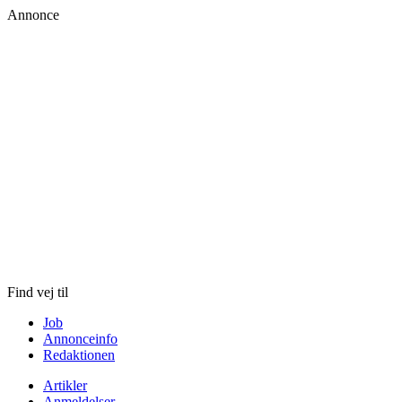
Annonce
Skip
to
content
Find vej til
Job
Annonceinfo
Redaktionen
Artikler
Anmeldelser