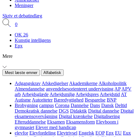
Meninger
Skriv et debatindlæg
0
OK 26
Kunstig intelligens
Epx
Mere
Mest læste emner
Alfabetisk
Adgangskrav
Afskedigelser
Akademikerne
Alkoholpolitik
Almendannelse
anvendelsesorienteret undervisning
AP
APV
arb
Arbejdsglæde
Arbejdsmiljø
Arbejdspres
Arbejdstid
AT
Autisme
Autoriteter
Bæredygtighed
Besparelse
BNP
Brobygning
campus
Corona
Dannelse
Dans
Dansk
Deltid
Demokratisk dannelse
DGS
Didaktik
Digital dannelse
Digital
eksamensovervågning
Digital krænkelse
Digitalisering
Efteruddannelse
Eksamen
Eksamensform
Elevboom i
gymnasiet
Elever med handicap
elevfor
Elevfordeling
Elevtrivsel
Engelsk
EOP
Epx
EU
Eux