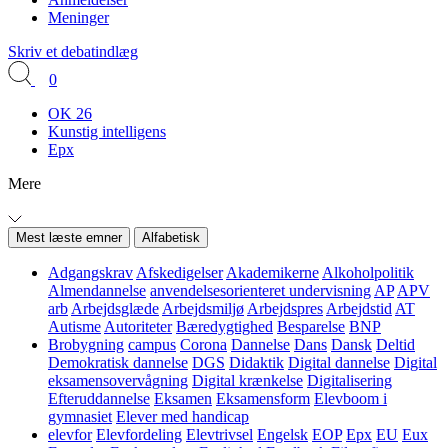
Meninger
Skriv et debatindlæg
0
OK 26
Kunstig intelligens
Epx
Mere
Mest læste emner
Alfabetisk
Adgangskrav
Afskedigelser
Akademikerne
Alkoholpolitik
Almendannelse
anvendelsesorienteret undervisning
AP
APV
arb
Arbejdsglæde
Arbejdsmiljø
Arbejdspres
Arbejdstid
AT
Autisme
Autoriteter
Bæredygtighed
Besparelse
BNP
Brobygning
campus
Corona
Dannelse
Dans
Dansk
Deltid
Demokratisk dannelse
DGS
Didaktik
Digital dannelse
Digital
eksamensovervågning
Digital krænkelse
Digitalisering
Efteruddannelse
Eksamen
Eksamensform
Elevboom i
gymnasiet
Elever med handicap
elevfor
Elevfordeling
Elevtrivsel
Engelsk
EOP
Epx
EU
Eux