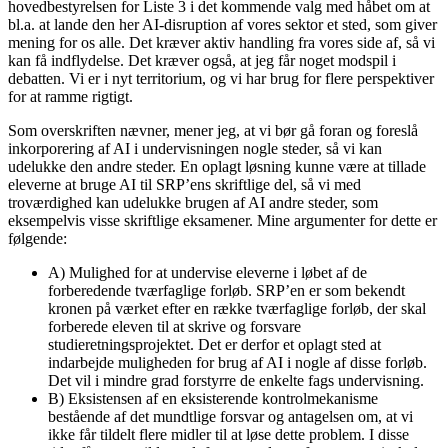
hovedbestyrelsen for Liste 3 i det kommende valg med håbet om at
bl.a. at lande den her AI-disruption af vores sektor et sted, som giver
mening for os alle. Det kræver aktiv handling fra vores side af, så vi
kan få indflydelse. Det kræver også, at jeg får noget modspil i
debatten. Vi er i nyt territorium, og vi har brug for flere perspektiver
for at ramme rigtigt.
Som overskriften nævner, mener jeg, at vi bør gå foran og foreslå
inkorporering af AI i undervisningen nogle steder, så vi kan
udelukke den andre steder. En oplagt løsning kunne være at tillade
eleverne at bruge AI til SRP’ens skriftlige del, så vi med
troværdighed kan udelukke brugen af AI andre steder, som
eksempelvis visse skriftlige eksamener. Mine argumenter for dette er
følgende:
A) Mulighed for at undervise eleverne i løbet af de
forberedende tværfaglige forløb. SRP’en er som bekendt
kronen på værket efter en række tværfaglige forløb, der skal
forberede eleven til at skrive og forsvare
studieretningsprojektet. Det er derfor et oplagt sted at
indarbejde muligheden for brug af AI i nogle af disse forløb.
Det vil i mindre grad forstyrre de enkelte fags undervisning.
B) Eksistensen af en eksisterende kontrolmekanisme
bestående af det mundtlige forsvar og antagelsen om, at vi
ikke får tildelt flere midler til at løse dette problem. I disse