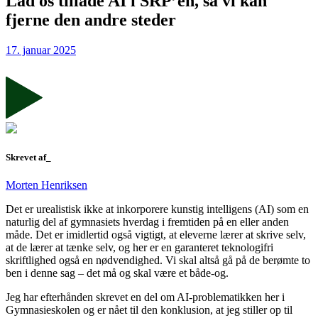
Lad os tillade AI i SRP’en, så vi kan
fjerne den andre steder
17. januar 2025
Skrevet af_
Morten Henriksen
Det er urealistisk ikke at inkorporere kunstig intelligens (AI) som en
naturlig del af gymnasiets hverdag i fremtiden på en eller anden
måde. Det er imidlertid også vigtigt, at eleverne lærer at skrive selv,
at de lærer at tænke selv, og her er en garanteret teknologifri
skriftlighed også en nødvendighed. Vi skal altså gå på de berømte to
ben i denne sag – det må og skal være et både-og.
Jeg har efterhånden skrevet en del om AI-problematikken her i
Gymnasieskolen og er nået til den konklusion, at jeg stiller op til