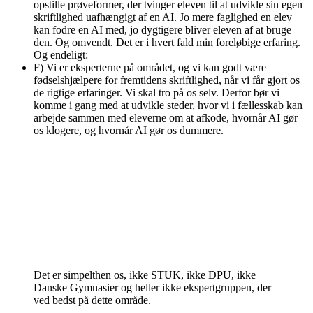
opstille prøveformer, der tvinger eleven til at udvikle sin egen
skriftlighed uafhængigt af en AI. Jo mere faglighed en elev
kan fodre en AI med, jo dygtigere bliver eleven af at bruge
den. Og omvendt. Det er i hvert fald min foreløbige erfaring.
Og endeligt:
F) Vi er eksperterne på området, og vi kan godt være
fødselshjælpere for fremtidens skriftlighed, når vi får gjort os
de rigtige erfaringer. Vi skal tro på os selv. Derfor bør vi
komme i gang med at udvikle steder, hvor vi i fællesskab kan
arbejde sammen med eleverne om at afkode, hvornår AI gør
os klogere, og hvornår AI gør os dummere.
Det er simpelthen os, ikke STUK, ikke DPU, ikke
Danske Gymnasier og heller ikke ekspertgruppen, der
ved bedst på dette område.