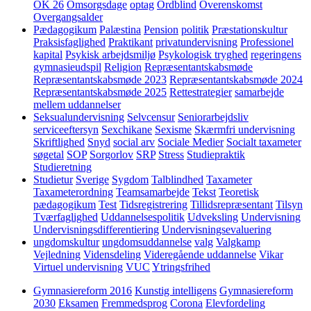
OK 26
Omsorgsdage
optag
Ordblind
Overenskomst
Overgangsalder
Pædagogikum
Palæstina
Pension
politik
Præstationskultur
Praksisfaglighed
Praktikant
privatundervisning
Professionel
kapital
Psykisk arbejdsmiljø
Psykologisk tryghed
regeringens
gymnasieudspil
Religion
Repræsentantskabsmøde
Repræsentantskabsmøde 2023
Repræsentantskabsmøde 2024
Repræsentantskabsmøde 2025
Rettestrategier
samarbejde
mellem uddannelser
Seksualundervisning
Selvcensur
Seniorarbejdsliv
serviceeftersyn
Sexchikane
Sexisme
Skærmfri undervisning
Skriftlighed
Snyd
social arv
Sociale Medier
Socialt taxameter
søgetal
SOP
Sorgorlov
SRP
Stress
Studiepraktik
Studieretning
Studietur
Sverige
Sygdom
Talblindhed
Taxameter
Taxameterordning
Teamsamarbejde
Tekst
Teoretisk
pædagogikum
Test
Tidsregistrering
Tillidsrepræsentant
Tilsyn
Tværfaglighed
Uddannelsespolitik
Udveksling
Undervisning
Undervisningsdifferentiering
Undervisningsevaluering
ungdomskultur
ungdomsuddannelse
valg
Valgkamp
Vejledning
Vidensdeling
Videregående uddannelse
Vikar
Virtuel undervisning
VUC
Ytringsfrihed
Gymnasiereform 2016
Kunstig intelligens
Gymnasiereform
2030
Eksamen
Fremmedsprog
Corona
Elevfordeling