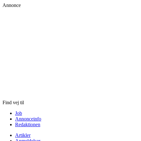
Annonce
Skip
to
content
Find vej til
Job
Annonceinfo
Redaktionen
Artikler
Anmeldelser