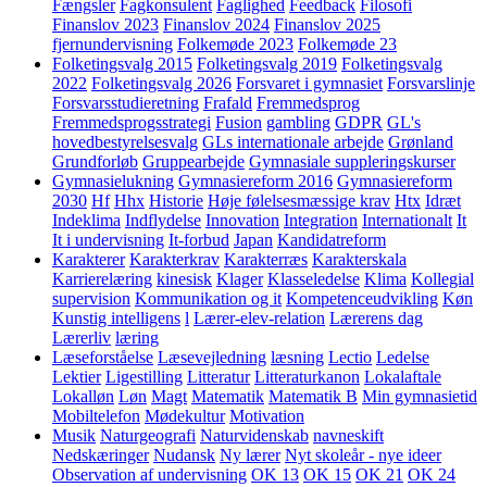
Fængsler
Fagkonsulent
Faglighed
Feedback
Filosofi
Finanslov 2023
Finanslov 2024
Finanslov 2025
fjernundervisning
Folkemøde 2023
Folkemøde 23
Folketingsvalg 2015
Folketingsvalg 2019
Folketingsvalg
2022
Folketingsvalg 2026
Forsvaret i gymnasiet
Forsvarslinje
Forsvarsstudieretning
Frafald
Fremmedsprog
Fremmedsprogsstrategi
Fusion
gambling
GDPR
GL's
hovedbestyrelsesvalg
GLs internationale arbejde
Grønland
Grundforløb
Gruppearbejde
Gymnasiale suppleringskurser
Gymnasielukning
Gymnasiereform 2016
Gymnasiereform
2030
Hf
Hhx
Historie
Høje følelsesmæssige krav
Htx
Idræt
Indeklima
Indflydelse
Innovation
Integration
Internationalt
It
It i undervisning
It-forbud
Japan
Kandidatreform
Karakterer
Karakterkrav
Karakterræs
Karakterskala
Karrierelæring
kinesisk
Klager
Klasseledelse
Klima
Kollegial
supervision
Kommunikation og it
Kompetenceudvikling
Køn
Kunstig intelligens
l
Lærer-elev-relation
Lærerens dag
Lærerliv
læring
Læseforståelse
Læsevejledning
læsning
Lectio
Ledelse
Lektier
Ligestilling
Litteratur
Litteraturkanon
Lokalaftale
Lokalløn
Løn
Magt
Matematik
Matematik B
Min gymnasietid
Mobiltelefon
Mødekultur
Motivation
Musik
Naturgeografi
Naturvidenskab
navneskift
Nedskæringer
Nudansk
Ny lærer
Nyt skoleår - nye ideer
Observation af undervisning
OK 13
OK 15
OK 21
OK 24