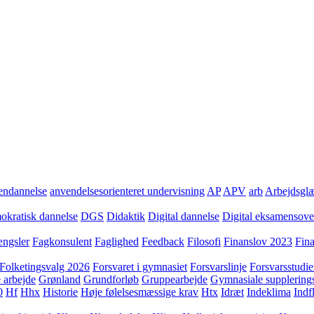
ndannelse
anvendelsesorienteret undervisning
AP
APV
arb
Arbejdsgl
kratisk dannelse
DGS
Didaktik
Digital dannelse
Digital eksamensov
ngsler
Fagkonsulent
Faglighed
Feedback
Filosofi
Finanslov 2023
Fin
Folketingsvalg 2026
Forsvaret i gymnasiet
Forsvarslinje
Forsvarsstudie
 arbejde
Grønland
Grundforløb
Gruppearbejde
Gymnasiale supplering
0
Hf
Hhx
Historie
Høje følelsesmæssige krav
Htx
Idræt
Indeklima
Indf