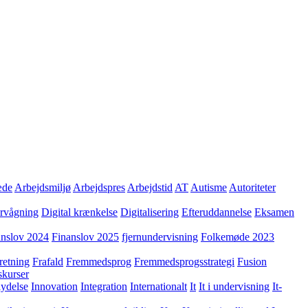
æde
Arbejdsmiljø
Arbejdspres
Arbejdstid
AT
Autisme
Autoriteter
ervågning
Digital krænkelse
Digitalisering
Efteruddannelse
Eksamen
anslov 2024
Finanslov 2025
fjernundervisning
Folkemøde 2023
retning
Frafald
Fremmedsprog
Fremmedsprogsstrategi
Fusion
skurser
lydelse
Innovation
Integration
Internationalt
It
It i undervisning
It-