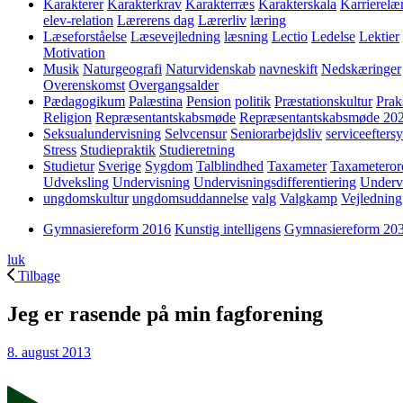
Karakterer
Karakterkrav
Karakterræs
Karakterskala
Karrierelæ
elev-relation
Lærerens dag
Lærerliv
læring
Læseforståelse
Læsevejledning
læsning
Lectio
Ledelse
Lektier
Motivation
Musik
Naturgeografi
Naturvidenskab
navneskift
Nedskæringer
Overenskomst
Overgangsalder
Pædagogikum
Palæstina
Pension
politik
Præstationskultur
Prak
Religion
Repræsentantskabsmøde
Repræsentantskabsmøde 20
Seksualundervisning
Selvcensur
Seniorarbejdsliv
serviceefters
Stress
Studiepraktik
Studieretning
Studietur
Sverige
Sygdom
Talblindhed
Taxameter
Taxameteror
Udveksling
Undervisning
Undervisningsdifferentiering
Underv
ungdomskultur
ungdomsuddannelse
valg
Valgkamp
Vejledning
Gymnasiereform 2016
Kunstig intelligens
Gymnasiereform 20
luk
Tilbage
Jeg er rasende på min fagforening
8. august 2013