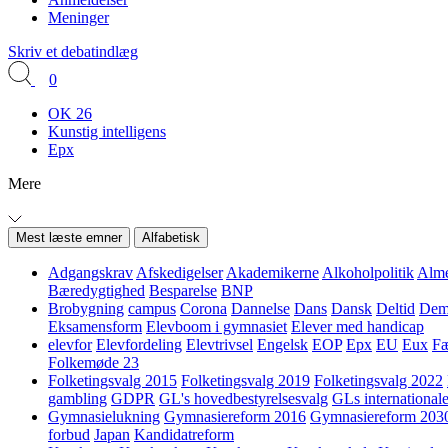
Meninger
Skriv et debatindlæg
0
OK 26
Kunstig intelligens
Epx
Mere
Mest læste emner
Alfabetisk
Adgangskrav
Afskedigelser
Akademikerne
Alkoholpolitik
Alme
Bæredygtighed
Besparelse
BNP
Brobygning
campus
Corona
Dannelse
Dans
Dansk
Deltid
Demo
Eksamensform
Elevboom i gymnasiet
Elever med handicap
elevfor
Elevfordeling
Elevtrivsel
Engelsk
EOP
Epx
EU
Eux
Fæ
Folkemøde 23
Folketingsvalg 2015
Folketingsvalg 2019
Folketingsvalg 2022
gambling
GDPR
GL's hovedbestyrelsesvalg
GLs internationale
Gymnasielukning
Gymnasiereform 2016
Gymnasiereform 203
forbud
Japan
Kandidatreform