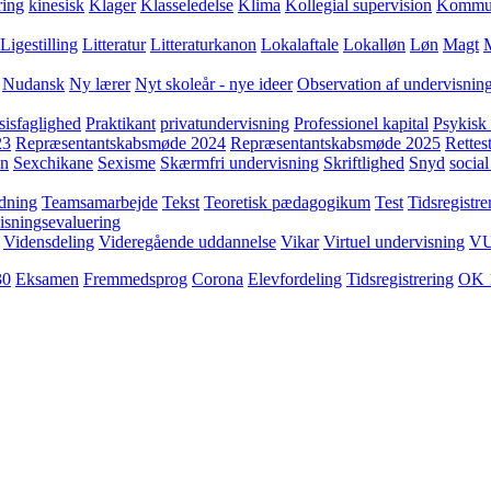
ring
kinesisk
Klager
Klasseledelse
Klima
Kollegial supervision
Kommuni
Ligestilling
Litteratur
Litteraturkanon
Lokalaftale
Lokalløn
Løn
Magt
Nudansk
Ny lærer
Nyt skoleår - nye ideer
Observation af undervisnin
sisfaglighed
Praktikant
privatundervisning
Professionel kapital
Psykisk 
23
Repræsentantskabsmøde 2024
Repræsentantskabsmøde 2025
Rettest
yn
Sexchikane
Sexisme
Skærmfri undervisning
Skriftlighed
Snyd
social
dning
Teamsamarbejde
Tekst
Teoretisk pædagogikum
Test
Tidsregistre
isningsevaluering
Vidensdeling
Videregående uddannelse
Vikar
Virtuel undervisning
V
30
Eksamen
Fremmedsprog
Corona
Elevfordeling
Tidsregistrering
OK 