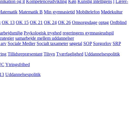
kation og it
Kompetenceudvikling
Køn
Kunstig intelligens
l
Lærer-
Matematik
Matematik B
Min gymnasietid
Mobiltelefon
Mødekultur
g
OK 13
OK 15
OK 21
OK 24
OK 26
Omsorgsdage
optag
Ordblind
arbejdsmiljø
Psykologisk tryghed
regeringens gymnasieudspil
rategier
samarbejde mellem uddannelser
 arv
Sociale Medier
Socialt taxameter
søgetal
SOP
Sorgorlov
SRP
ring
Tillidsrepræsentant
Tilsyn
Tværfaglighed
Uddannelsespolitik
UC
Ytringsfrihed
13
Uddannelsespolitik