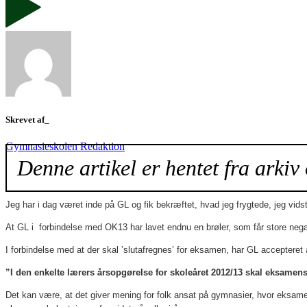
Skrevet af_
Gymnasieskolen Redaktion
Denne artikel er hentet fra arkiv 
Jeg har i dag været inde på GL og fik bekræftet, hvad jeg frygtede, jeg vids
At GL i forbindelse med OK13 har lavet endnu en brøler, som får store neg
I forbindelse med at der skal ’slutafregnes’ for eksamen, har GL acceptere
”I den enkelte lærers årsopgørelse for skoleåret 2012/13 skal eksamens
Det kan være, at det giver mening for folk ansat på gymnasier, hvor eksamens