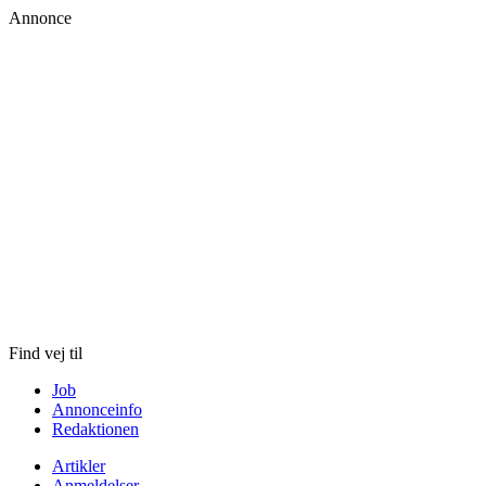
Annonce
Skip
to
content
Find vej til
Job
Annonceinfo
Redaktionen
Artikler
Anmeldelser