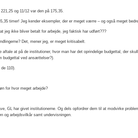
 221,25 og 11/12 var den på 175,35.
) 65,35 timer! Jeg kender eksempler, der er meget værre – og også meget bedr
 jeg ikke bliver betalt for arbejde, jeg faktisk har udført???
lingerne? Det, mener jeg, er meget kritisabelt.
ftale at på de institutioner, hvor man har det oprindelige budgettal, der sku
om budgettal ved ansættelser?).
i de 110).
løn for hvor meget arbejde?
ave, GL har givet institutionerne. Og dels opfordrer dem til at modvirke problem
 løn og arbejdsvilkår samt undervisningen.