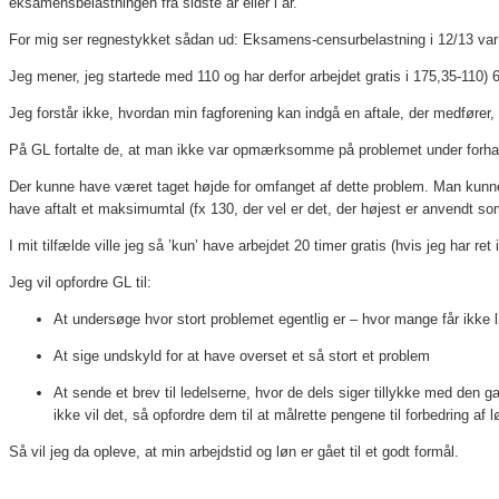
eksamensbelastningen fra sidste år eller i år.
For mig ser regnestykket sådan ud: Eksamens-censurbelastning i 12/13 var
Jeg mener, jeg startede med 110 og har derfor arbejdet gratis i 175,35-110
Jeg forstår ikke, hvordan min fagforening kan indgå en aftale, der medfører, at
På GL fortalte de, at man ikke var opmærksomme på problemet under forhand
Der kunne have været taget højde for omfanget af dette problem. Man kunne a
have aftalt et maksimumtal (fx 130, der vel er det, der højest er anvendt s
I mit tilfælde ville jeg så ’kun’ have arbejdet 20 timer gratis (hvis jeg har ret 
Jeg vil opfordre GL til:
At undersøge hvor stort problemet egentlig er – hvor mange får ikke 
At sige undskyld for at have overset et så stort et problem
At sende et brev til ledelserne, hvor de dels siger tillykke med den g
ikke vil det, så opfordre dem til at målrette pengene til forbedring af
Så vil jeg da opleve, at min arbejdstid og løn er gået til et godt formål.