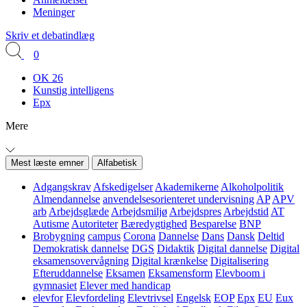
Meninger
Skriv et debatindlæg
0
OK 26
Kunstig intelligens
Epx
Mere
Mest læste emner
Alfabetisk
Adgangskrav
Afskedigelser
Akademikerne
Alkoholpolitik
Almendannelse
anvendelsesorienteret undervisning
AP
APV
arb
Arbejdsglæde
Arbejdsmiljø
Arbejdspres
Arbejdstid
AT
Autisme
Autoriteter
Bæredygtighed
Besparelse
BNP
Brobygning
campus
Corona
Dannelse
Dans
Dansk
Deltid
Demokratisk dannelse
DGS
Didaktik
Digital dannelse
Digital
eksamensovervågning
Digital krænkelse
Digitalisering
Efteruddannelse
Eksamen
Eksamensform
Elevboom i
gymnasiet
Elever med handicap
elevfor
Elevfordeling
Elevtrivsel
Engelsk
EOP
Epx
EU
Eux