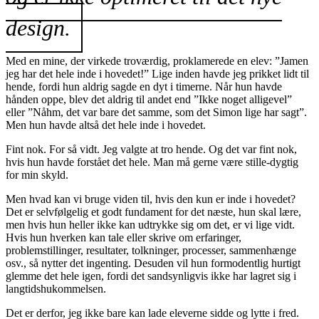
design.
Med en mine, der virkede troværdig, proklamerede en elev: ”Jamen
jeg har det hele inde i hovedet!” Lige inden havde jeg prikket lidt til
hende, fordi hun aldrig sagde en dyt i timerne. Når hun havde
hånden oppe, blev det aldrig til andet end ”Ikke noget alligevel”
eller ”Nåhm, det var bare det samme, som det Simon lige har sagt”.
Men hun havde altså det hele inde i hovedet.
Fint nok. For så vidt. Jeg valgte at tro hende. Og det var fint nok,
hvis hun havde forstået det hele. Man må gerne være stille-dygtig
for min skyld.
Men hvad kan vi bruge viden til, hvis den kun er inde i hovedet?
Det er selvfølgelig et godt fundament for det næste, hun skal lære,
men hvis hun heller ikke kan udtrykke sig om det, er vi lige vidt.
Hvis hun hverken kan tale eller skrive om erfaringer,
problemstillinger, resultater, tolkninger, processer, sammenhænge
osv., så nytter det ingenting. Desuden vil hun formodentlig hurtigt
glemme det hele igen, fordi det sandsynligvis ikke har lagret sig i
langtidshukommelsen.
Det er derfor, jeg ikke bare kan lade eleverne sidde og lytte i fred.