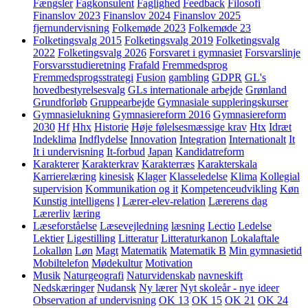
Fængsler
Fagkonsulent
Faglighed
Feedback
Filosofi
Finanslov 2023
Finanslov 2024
Finanslov 2025
fjernundervisning
Folkemøde 2023
Folkemøde 23
Folketingsvalg 2015
Folketingsvalg 2019
Folketingsvalg
2022
Folketingsvalg 2026
Forsvaret i gymnasiet
Forsvarslinje
Forsvarsstudieretning
Frafald
Fremmedsprog
Fremmedsprogsstrategi
Fusion
gambling
GDPR
GL's
hovedbestyrelsesvalg
GLs internationale arbejde
Grønland
Grundforløb
Gruppearbejde
Gymnasiale suppleringskurser
Gymnasielukning
Gymnasiereform 2016
Gymnasiereform
2030
Hf
Hhx
Historie
Høje følelsesmæssige krav
Htx
Idræt
Indeklima
Indflydelse
Innovation
Integration
Internationalt
It
It i undervisning
It-forbud
Japan
Kandidatreform
Karakterer
Karakterkrav
Karakterræs
Karakterskala
Karrierelæring
kinesisk
Klager
Klasseledelse
Klima
Kollegial
supervision
Kommunikation og it
Kompetenceudvikling
Køn
Kunstig intelligens
l
Lærer-elev-relation
Lærerens dag
Lærerliv
læring
Læseforståelse
Læsevejledning
læsning
Lectio
Ledelse
Lektier
Ligestilling
Litteratur
Litteraturkanon
Lokalaftale
Lokalløn
Løn
Magt
Matematik
Matematik B
Min gymnasietid
Mobiltelefon
Mødekultur
Motivation
Musik
Naturgeografi
Naturvidenskab
navneskift
Nedskæringer
Nudansk
Ny lærer
Nyt skoleår - nye ideer
Observation af undervisning
OK 13
OK 15
OK 21
OK 24