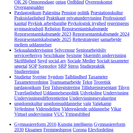
OK 26
Omsorgsdage
optag
Ordblind
Overenskomst
Overgangsalder
Pædagogikum
Palæstina
Pension
politik
Præstationskultur
Praksisfaglighed
Praktikant
privatundervisning
Professionel
kapital
Psykisk arbejdsmiljø
Psykologisk tryghed
regeringens
gymnasieudspil
Religion
Repræsentantskabsmøde
Repræsentantskabsmøde 2023
Repræsentantskabsmøde 2024
Repræsentantskabsmøde 2025
Rettestrategier
samarbejde
mellem uddannelser
Seksualundervisning
Selvcensur
Seniorarbejdsliv
serviceeftersyn
Sexchikane
Sexisme
Skærmfri undervisning
Skriftlighed
Snyd
social arv
Sociale Medier
Socialt taxameter
søgetal
SOP
Sorgorlov
SRP
Stress
Studiepraktik
Studieretning
Studietur
Sverige
Sygdom
Talblindhed
Taxameter
Taxameterordning
Teamsamarbejde
Tekst
Teoretisk
pædagogikum
Test
Tidsregistrering
Tillidsrepræsentant
Tilsyn
Tværfaglighed
Uddannelsespolitik
Udveksling
Undervisning
Undervisningsdifferentiering
Undervisningsevaluering
ungdomskultur
ungdomsuddannelse
valg
Valgkamp
Vejledning
Vidensdeling
Videregående uddannelse
Vikar
Virtuel undervisning
VUC
Ytringsfrihed
Gymnasiereform 2016
Kunstig intelligens
Gymnasiereform
2030
Eksamen
Fremmedsprog
Corona
Elevfordeling