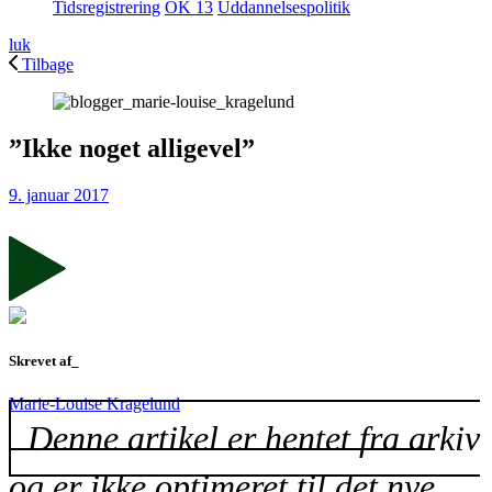
Tidsregistrering
OK 13
Uddannelsespolitik
luk
Tilbage
”Ikke noget alligevel”
9. januar 2017
Skrevet af_
Marie-Louise Kragelund
Denne artikel er hentet fra arkiv
og er ikke optimeret til det nye