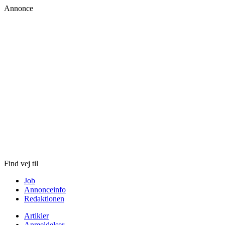
Annonce
Skip
to
content
Find vej til
Job
Annonceinfo
Redaktionen
Artikler
Anmeldelser