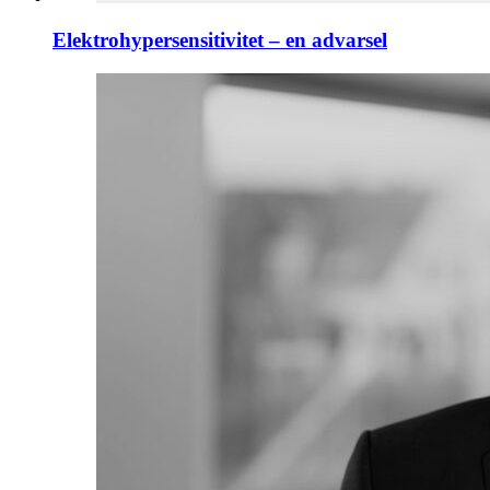
Elektrohypersensitivitet – en advarsel