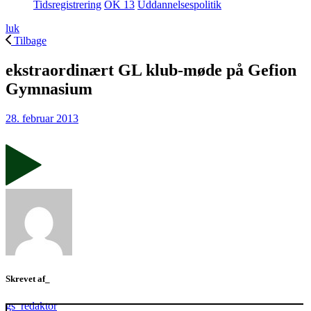
Tidsregistrering
OK 13
Uddannelsespolitik
luk
Tilbage
ekstraordinært GL klub-møde på Gefion
Gymnasium
28. februar 2013
Skrevet af_
gs_redaktor