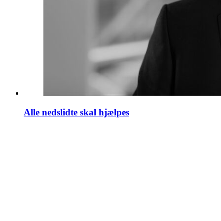
Alle nedslidte skal hjælpes