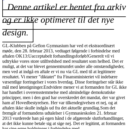
Denne artikel er hentet fra arkiv
og er ikke optimeret til det nye
design.
GL-Klubben på Gefion Gymnasium har ved et ekstraordinært
møde, den 28. februar 2013, vedtaget følgende i forbindelse med
aftalen OK13:Uacceptabelt forhandlingsforløb!Generelt vil vi
udtrykke vores store utilfredshed med resultatet som helhed. Det er
muligt, at det var blevet gennemtrumfet under alle omstændigheder,
men ved at indgå en aftale er vi nu via GL med til at legitimere
resultatet. Vi mener ”diktatet” fra Finansministeriet vil indebære
væsentlige forringelser i vores hverdag. Disse forringelser står ikke
mål med lønstigninger.Endvidere mener vi at formanden for GL ikke
har handlet i overensstemmelse med almindelige demokratiske
principper, men i den grad har overskredet det mandat, der var givet
ham af Hovedbestyrelsen. Her var tilkendegivelsen et nej, og at
aftalen ikke skulle indgås ud fra det aktuelle grundlag.Som det
fremgår af formandens udtalelser i Gymnasieskolen 21. februar
2013 vurderede han på egen hånd i de afgørende slutforhandlinger,
at det ikke kunne betale sig at sige nej. Det er legitimt, at formanden
har sine egne holdninger i forbindelse med