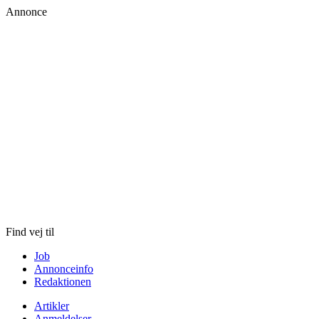
Annonce
Skip
to
content
Find vej til
Job
Annonceinfo
Redaktionen
Artikler
Anmeldelser