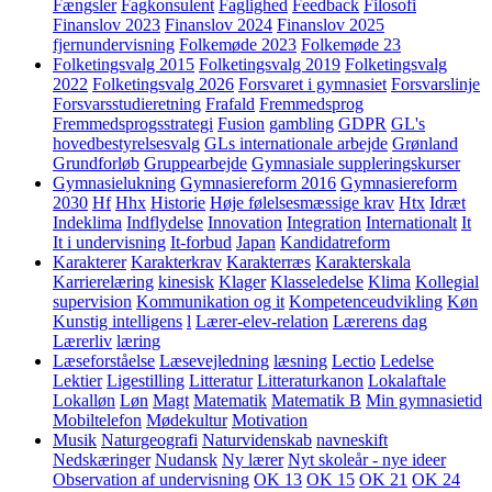
Fængsler
Fagkonsulent
Faglighed
Feedback
Filosofi
Finanslov 2023
Finanslov 2024
Finanslov 2025
fjernundervisning
Folkemøde 2023
Folkemøde 23
Folketingsvalg 2015
Folketingsvalg 2019
Folketingsvalg
2022
Folketingsvalg 2026
Forsvaret i gymnasiet
Forsvarslinje
Forsvarsstudieretning
Frafald
Fremmedsprog
Fremmedsprogsstrategi
Fusion
gambling
GDPR
GL's
hovedbestyrelsesvalg
GLs internationale arbejde
Grønland
Grundforløb
Gruppearbejde
Gymnasiale suppleringskurser
Gymnasielukning
Gymnasiereform 2016
Gymnasiereform
2030
Hf
Hhx
Historie
Høje følelsesmæssige krav
Htx
Idræt
Indeklima
Indflydelse
Innovation
Integration
Internationalt
It
It i undervisning
It-forbud
Japan
Kandidatreform
Karakterer
Karakterkrav
Karakterræs
Karakterskala
Karrierelæring
kinesisk
Klager
Klasseledelse
Klima
Kollegial
supervision
Kommunikation og it
Kompetenceudvikling
Køn
Kunstig intelligens
l
Lærer-elev-relation
Lærerens dag
Lærerliv
læring
Læseforståelse
Læsevejledning
læsning
Lectio
Ledelse
Lektier
Ligestilling
Litteratur
Litteraturkanon
Lokalaftale
Lokalløn
Løn
Magt
Matematik
Matematik B
Min gymnasietid
Mobiltelefon
Mødekultur
Motivation
Musik
Naturgeografi
Naturvidenskab
navneskift
Nedskæringer
Nudansk
Ny lærer
Nyt skoleår - nye ideer
Observation af undervisning
OK 13
OK 15
OK 21
OK 24