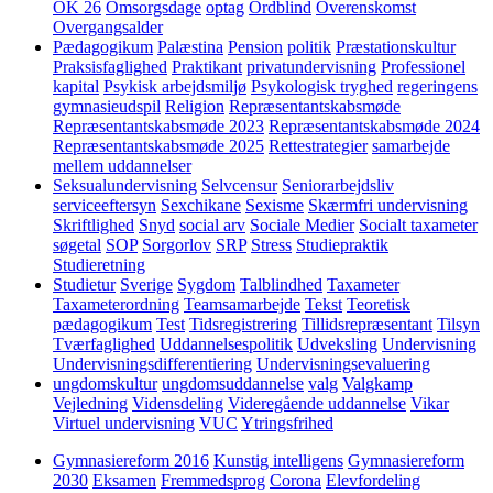
OK 26
Omsorgsdage
optag
Ordblind
Overenskomst
Overgangsalder
Pædagogikum
Palæstina
Pension
politik
Præstationskultur
Praksisfaglighed
Praktikant
privatundervisning
Professionel
kapital
Psykisk arbejdsmiljø
Psykologisk tryghed
regeringens
gymnasieudspil
Religion
Repræsentantskabsmøde
Repræsentantskabsmøde 2023
Repræsentantskabsmøde 2024
Repræsentantskabsmøde 2025
Rettestrategier
samarbejde
mellem uddannelser
Seksualundervisning
Selvcensur
Seniorarbejdsliv
serviceeftersyn
Sexchikane
Sexisme
Skærmfri undervisning
Skriftlighed
Snyd
social arv
Sociale Medier
Socialt taxameter
søgetal
SOP
Sorgorlov
SRP
Stress
Studiepraktik
Studieretning
Studietur
Sverige
Sygdom
Talblindhed
Taxameter
Taxameterordning
Teamsamarbejde
Tekst
Teoretisk
pædagogikum
Test
Tidsregistrering
Tillidsrepræsentant
Tilsyn
Tværfaglighed
Uddannelsespolitik
Udveksling
Undervisning
Undervisningsdifferentiering
Undervisningsevaluering
ungdomskultur
ungdomsuddannelse
valg
Valgkamp
Vejledning
Vidensdeling
Videregående uddannelse
Vikar
Virtuel undervisning
VUC
Ytringsfrihed
Gymnasiereform 2016
Kunstig intelligens
Gymnasiereform
2030
Eksamen
Fremmedsprog
Corona
Elevfordeling