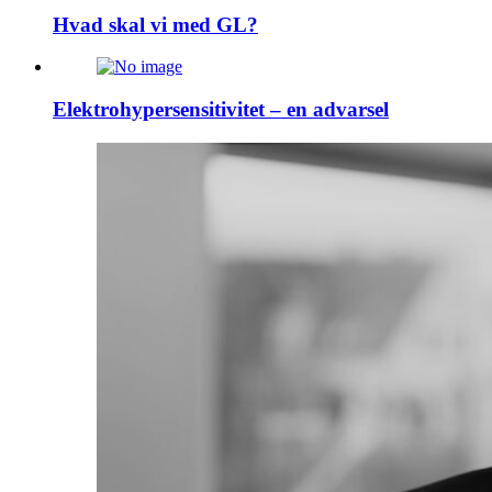
Hvad skal vi med GL?
Elektrohypersensitivitet – en advarsel