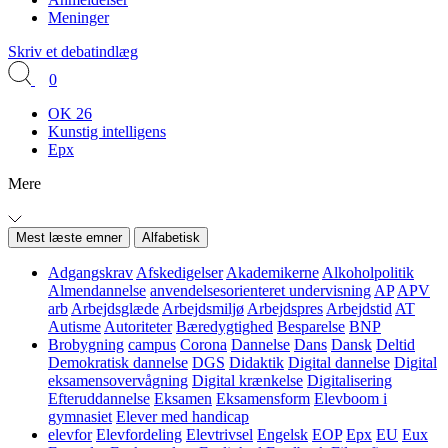
Meninger
Skriv et debatindlæg
0
OK 26
Kunstig intelligens
Epx
Mere
Mest læste emner
Alfabetisk
Adgangskrav
Afskedigelser
Akademikerne
Alkoholpolitik
Almendannelse
anvendelsesorienteret undervisning
AP
APV
arb
Arbejdsglæde
Arbejdsmiljø
Arbejdspres
Arbejdstid
AT
Autisme
Autoriteter
Bæredygtighed
Besparelse
BNP
Brobygning
campus
Corona
Dannelse
Dans
Dansk
Deltid
Demokratisk dannelse
DGS
Didaktik
Digital dannelse
Digital
eksamensovervågning
Digital krænkelse
Digitalisering
Efteruddannelse
Eksamen
Eksamensform
Elevboom i
gymnasiet
Elever med handicap
elevfor
Elevfordeling
Elevtrivsel
Engelsk
EOP
Epx
EU
Eux