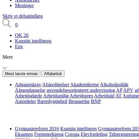
Meninger
Skriv et debatindlæg
0
OK 26
Kunstig intelligens
Epx
Mere
Mest læste emner
Alfabetisk
Adgangskrav
Afskedigelser
Akademikerne
Alkoholpolitik
Almendannelse
anvendelsesorienteret undervisning
AP
APV
ar
Arbejdsglæde
Arbejdsmiljø
Arbejdspres
Arbejdstid
AT
Autisme
Autoriteter
Bæredygtighed
Besparelse
BNP
Gymnasiereform 2016
Kunstig intelligens
Gymnasiereform 20
Eksamen
Fremmedsprog
Corona
Elevfordeling
Tidsregistrering