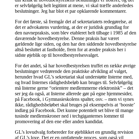
er selvfølgelig helt legitimt at mene, vi skal træffe anderledes
beslutninger. Jeg har blot et par opklarende kommentarer.
For det første, så fremgår det af sekretariatets redegørelse, at
det er advokatens vurdering, at der er juridisk grundlag for
den navnepraksis, som blev etableret helt tilbage i 1985 af den
daværende hovedbestyrelse. Denne praksis har været
gældende lige siden, og den har den siddende hovedbestyrelse
altså besluttet at fastholde, frem for at ændre praksis her i
sidste øjeblik op til hovedbestyrelsesvalget.
For det andet, så har hovedbestyrelsen truffet en række øvrige
beslutninger vedrørende den praktiske afvikling af valget,
herunder hvad GL’s sekretariat skal understøtte listerne med,
og hvad listernes rådighedsbeløb kan bruges til. Selvfølgelig
må listerne gerne “orientere medlemmerne elektronisk” – det
ser jeg da også, at listerne allerede gør på egne hjemmesider,
på Facebook, i Gymnasieskolens spalter, osv. – men vi synes
ikke, rådighedsbeløbet skal bruges på eksempelvis at ‘booste’
indlæg på Facebook. Det kunne potentielt set blive til mange
tusinde medlemskroner ned i techgiganternes lommer til
promovering af den ene eller anden kandidat.
GL’s lovudvalg forbereder for øjeblikket en grundig revision
af GL’s love. Det er en omfattende proces, som også vil