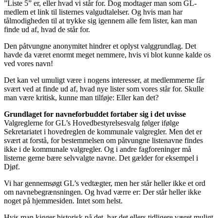
”Liste 5” er, eller hvad vi står for. Dog modtager man som GL-
medlem et link til listernes valgudtalelser. Og hvis man har
tålmodigheden til at trykke sig igennem alle fem lister, kan man
finde ud af, hvad de står for.
Den påtvungne anonymitet hindrer et oplyst valggrundlag. Det
havde da været enormt meget nemmere, hvis vi blot kunne kalde os
ved vores navn!
Det kan vel umuligt være i nogens interesser, at medlemmerne får
svært ved at finde ud af, hvad nye lister som vores står for. Skulle
man være kritisk, kunne man tilføje: Eller kan det?
Grundlaget for navneforbuddet fortaber sig i det uvisse
Valgreglerne for GL’s Hovedbestyrelsesvalg følger ifølge
Sekretariatet i hovedreglen de kommunale valgregler. Men det er
svært at forstå, for bestemmelsen om påtvungne listenavne findes
ikke i de kommunale valgregler. Og i andre fagforeninger må
listerne gerne bære selvvalgte navne. Det gælder for eksempel i
Djøf.
Vi har gennemsøgt GL’s vedtægter, men her står heller ikke et ord
om navnebegrænsningen. Og hvad værre er: Der står heller ikke
noget på hjemmesiden. Intet som helst.
Hvis man kigger historisk på det, har det ellers tidligere været muligt