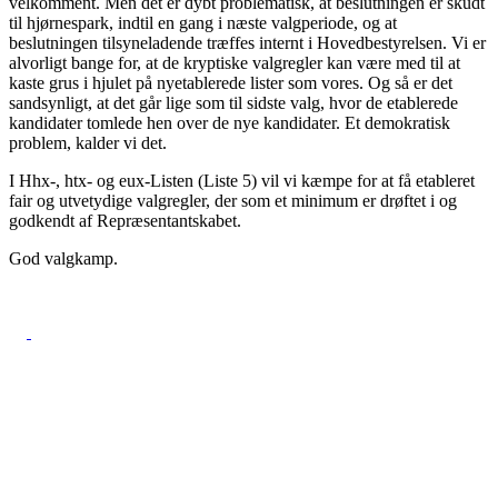
velkomment. Men det er dybt problematisk, at beslutningen er skudt
til hjørnespark, indtil en gang i næste valgperiode, og at
beslutningen tilsyneladende træffes internt i Hovedbestyrelsen. Vi er
alvorligt bange for, at de kryptiske valgregler kan være med til at
kaste grus i hjulet på nyetablerede lister som vores. Og så er det
sandsynligt, at det går lige som til sidste valg, hvor de etablerede
kandidater tomlede hen over de nye kandidater. Et demokratisk
problem, kalder vi det.
I Hhx-, htx- og eux-Listen (Liste 5) vil vi kæmpe for at få etableret
fair og utvetydige valgregler, der som et minimum er drøftet i og
godkendt af Repræsentantskabet.
God valgkamp.