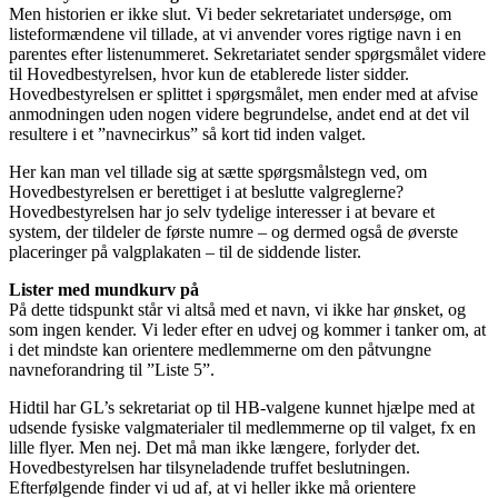
Men historien er ikke slut. Vi beder sekretariatet undersøge, om
listeformændene vil tillade, at vi anvender vores rigtige navn i en
parentes efter listenummeret. Sekretariatet sender spørgsmålet videre
til Hovedbestyrelsen, hvor kun de etablerede lister sidder.
Hovedbestyrelsen er splittet i spørgsmålet, men ender med at afvise
anmodningen uden nogen videre begrundelse, andet end at det vil
resultere i et ”navnecirkus” så kort tid inden valget.
Her kan man vel tillade sig at sætte spørgsmålstegn ved, om
Hovedbestyrelsen er berettiget i at beslutte valgreglerne?
Hovedbestyrelsen har jo selv tydelige interesser i at bevare et
system, der tildeler de første numre – og dermed også de øverste
placeringer på valgplakaten – til de siddende lister.
Lister med mundkurv på
På dette tidspunkt står vi altså med et navn, vi ikke har ønsket, og
som ingen kender. Vi leder efter en udvej og kommer i tanker om, at
i det mindste kan orientere medlemmerne om den påtvungne
navneforandring til ”Liste 5”.
Hidtil har GL’s sekretariat op til HB-valgene kunnet hjælpe med at
udsende fysiske valgmaterialer til medlemmerne op til valget, fx en
lille flyer. Men nej. Det må man ikke længere, forlyder det.
Hovedbestyrelsen har tilsyneladende truffet beslutningen.
Efterfølgende finder vi ud af, at vi heller ikke må orientere