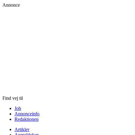
Annonce
Skip
to
content
Find vej til
Job
Annonceinfo
Redaktionen
Artikler
Anmeldelser