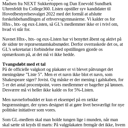
Madsen fra NEXT Sukkertoppen og Dan Enevold Sundbæk
Uhrenfeldt fra College360. Listen opstiller syv kandidater til
Hovedbestyrelsesvalget 2022 med det formål at afslutte
forskelsbehandlingen af erhvervsgymnasierne. Vi kalder os for
Hhx-, htx- og eux-Listen, så GL’s medlemmer ikke er i tvivl om,
hvad vi står for.
Navnet Hhx-, htx- og eux-Listen har vi benyttet åbent og aktivt på
de sidste tre repræsentantskabsmøder. Derfor overraskede det os, at
GL’s sekretariat i forbindelse med opstillingen gjorde os
opmærksom på, at det må vi ikke hedde.
Tvangsdøbt med et tal
På de officielle valgkort og plakater er vi blevet påtvunget det
meningsløse ”Liste 5”. Men er et navn ikke blot et navn, som
Shakespeare siger? Jovist. Og måske er der mening i galskaben, for
5 er det antal procentpoint, vores medlemmer er bagefter på lønnen.
Desværre må vi heller ikke kalde os for 5%-Listen.
Men navneforbuddet er kun et eksempel på en række
begrænsninger, der synes designet til at gøre livet besværligt for nye
politiske initiativer som vores.
Som GL-medlem skal man holde tungen lige i munden, når man
skal sætte sit kryds til marts: På valgplakaten fremgår det ikke, hvem