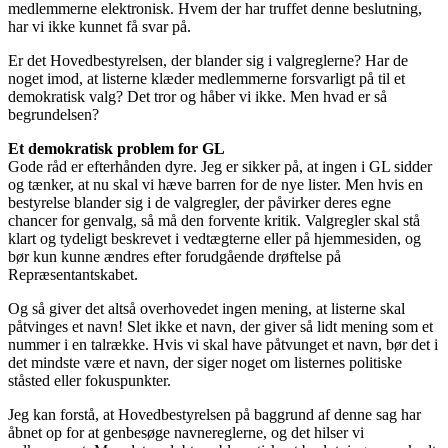
medlemmerne elektronisk. Hvem der har truffet denne beslutning,
har vi ikke kunnet få svar på.
Er det Hovedbestyrelsen, der blander sig i valgreglerne? Har de
noget imod, at listerne klæder medlemmerne forsvarligt på til et
demokratisk valg? Det tror og håber vi ikke. Men hvad er så
begrundelsen?
Et demokratisk problem for GL
Gode råd er efterhånden dyre. Jeg er sikker på, at ingen i GL sidder
og tænker, at nu skal vi hæve barren for de nye lister. Men hvis en
bestyrelse blander sig i de valgregler, der påvirker deres egne
chancer for genvalg, så må den forvente kritik. Valgregler skal stå
klart og tydeligt beskrevet i vedtægterne eller på hjemmesiden, og
bør kun kunne ændres efter forudgående drøftelse på
Repræsentantskabet.
Og så giver det altså overhovedet ingen mening, at listerne skal
påtvinges et navn! Slet ikke et navn, der giver så lidt mening som et
nummer i en talrække. Hvis vi skal have påtvunget et navn, bør det i
det mindste være et navn, der siger noget om listernes politiske
ståsted eller fokuspunkter.
Jeg kan forstå, at Hovedbestyrelsen på baggrund af denne sag har
åbnet op for at genbesøge navnereglerne, og det hilser vi