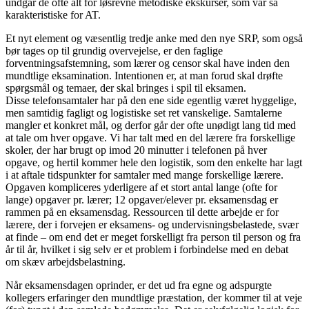
undgår de ofte alt for løsrevne metodiske ekskurser, som var så
karakteristiske for AT.
Et nyt element og væsentlig tredje anke med den nye SRP, som også
bør tages op til grundig overvejelse, er den faglige
forventningsafstemning, som lærer og censor skal have inden den
mundtlige eksamination. Intentionen er, at man forud skal drøfte
spørgsmål og temaer, der skal bringes i spil til eksamen.
Disse telefonsamtaler har på den ene side egentlig været hyggelige,
men samtidig fagligt og logistiske set ret vanskelige. Samtalerne
mangler et konkret mål, og derfor går der ofte unødigt lang tid med
at tale om hver opgave. Vi har talt med en del lærere fra forskellige
skoler, der har brugt op imod 20 minutter i telefonen på hver
opgave, og hertil kommer hele den logistik, som den enkelte har lagt
i at aftale tidspunkter for samtaler med mange forskellige lærere.
Opgaven kompliceres yderligere af et stort antal lange (ofte for
lange) opgaver pr. lærer; 12 opgaver/elever pr. eksamensdag er
rammen på en eksamensdag. Ressourcen til dette arbejde er for
lærere, der i forvejen er eksamens- og undervisningsbelastede, svær
at finde – om end det er meget forskelligt fra person til person og fra
år til år, hvilket i sig selv er et problem i forbindelse med en debat
om skæv arbejdsbelastning.
Når eksamensdagen oprinder, er det ud fra egne og adspurgte
kollegers erfaringer den mundtlige præstation, der kommer til at veje