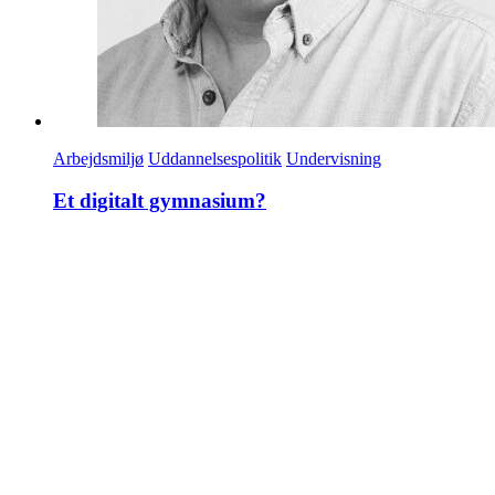
Arbejdsmiljø
Uddannelsespolitik
Undervisning
Et digitalt gymnasium?