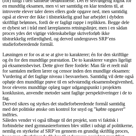
(for) tungt i den samlede bedømmelse. Det er selvfølgelig logisk for
en mundtlig eksamen, men vi ser samtidig en klar tendens til, at
introverte elever taler deres ellers gode opgave ned, men samtidig
også at elever der ikke i tilstrækkelig grad har arbejdet i dybden
skriftligt belønnes, fordi de er fagligt rappe i replikken. Begge dele
er dybest set i tråd med læreplanens retningslinjer, men i en sådan
proces ydes det vigtige videnskabelige skriveforløb ikke
tilstrækkelig retfærdighed, og derved undergraves SRP’ens
studieforberedende formål.
Løsningen er for os at se at give to karakterer; én for den skriftlige
og én for den mundtlige præstation. De to karakterer vægtes ligeligt
på eksamensbeviset. Dette giver flere fordele: Man får et reelt mål
for samtalen mellem lærer og censor inden den mundlige eksamen:
Vurdering af det faglige niveau i besvarelsen. Samtidig vil dette også
ophøje den mundtlige prøve til en selvstændig eksamensbegivenhed,
hvor elevens mundtlige oplæg tager udgangspunkt i projektets
konklusion, anvendte metoder samt faglige perspektiveringer i de to
fag.
Derved sikres og styrkes det studieforberedende formål samtidig
med det politiske ønske om kontrol for snyd og ”købte opgaver”
indfries.
Således vender vi også tilbage til det projekt, som vi faktisk i
forbindelse med gymnasiereformen blev stillet i udsigt af politikerne,
nemlig en styrkelse af SRP’en gennem en grundig skriftlig proces,