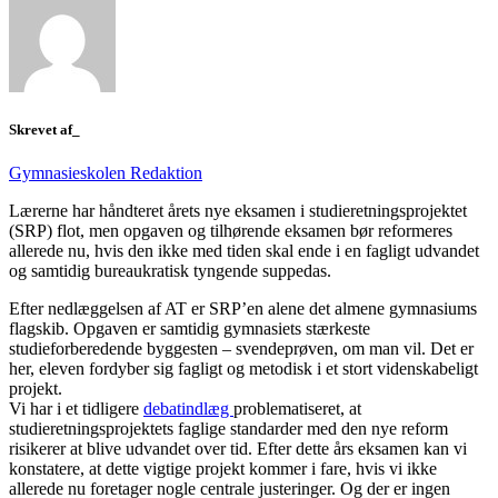
Skrevet af_
Gymnasieskolen Redaktion
Lærerne har håndteret årets nye eksamen i studieretningsprojektet
(SRP) flot, men opgaven og tilhørende eksamen bør reformeres
allerede nu, hvis den ikke med tiden skal ende i en fagligt udvandet
og samtidig bureaukratisk tyngende suppedas.
Efter nedlæggelsen af AT er SRP’en alene det almene gymnasiums
flagskib. Opgaven er samtidig gymnasiets stærkeste
studieforberedende byggesten – svendeprøven, om man vil. Det er
her, eleven fordyber sig fagligt og metodisk i et stort videnskabeligt
projekt.
Vi har i et tidligere
debatindlæg
problematiseret, at
studieretningsprojektets faglige standarder med den nye reform
risikerer at blive udvandet over tid. Efter dette års eksamen kan vi
konstatere, at dette vigtige projekt kommer i fare, hvis vi ikke
allerede nu foretager nogle centrale justeringer. Og der er ingen