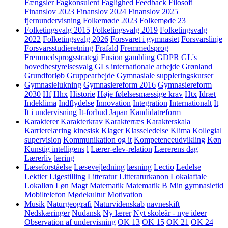
Fængsler
Fagkonsulent
Faglighed
Feedback
Filosofi
Finanslov 2023
Finanslov 2024
Finanslov 2025
fjernundervisning
Folkemøde 2023
Folkemøde 23
Folketingsvalg 2015
Folketingsvalg 2019
Folketingsvalg
2022
Folketingsvalg 2026
Forsvaret i gymnasiet
Forsvarslinje
Forsvarsstudieretning
Frafald
Fremmedsprog
Fremmedsprogsstrategi
Fusion
gambling
GDPR
GL's
hovedbestyrelsesvalg
GLs internationale arbejde
Grønland
Grundforløb
Gruppearbejde
Gymnasiale suppleringskurser
Gymnasielukning
Gymnasiereform 2016
Gymnasiereform
2030
Hf
Hhx
Historie
Høje følelsesmæssige krav
Htx
Idræt
Indeklima
Indflydelse
Innovation
Integration
Internationalt
It
It i undervisning
It-forbud
Japan
Kandidatreform
Karakterer
Karakterkrav
Karakterræs
Karakterskala
Karrierelæring
kinesisk
Klager
Klasseledelse
Klima
Kollegial
supervision
Kommunikation og it
Kompetenceudvikling
Køn
Kunstig intelligens
l
Lærer-elev-relation
Lærerens dag
Lærerliv
læring
Læseforståelse
Læsevejledning
læsning
Lectio
Ledelse
Lektier
Ligestilling
Litteratur
Litteraturkanon
Lokalaftale
Lokalløn
Løn
Magt
Matematik
Matematik B
Min gymnasietid
Mobiltelefon
Mødekultur
Motivation
Musik
Naturgeografi
Naturvidenskab
navneskift
Nedskæringer
Nudansk
Ny lærer
Nyt skoleår - nye ideer
Observation af undervisning
OK 13
OK 15
OK 21
OK 24