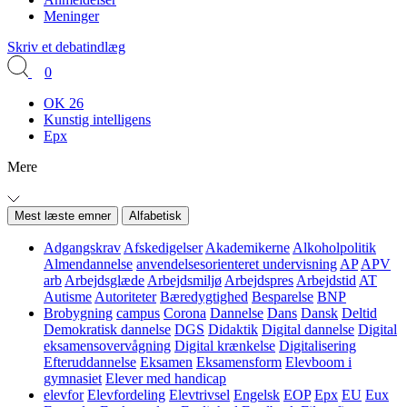
Meninger
Skriv et debatindlæg
0
OK 26
Kunstig intelligens
Epx
Mere
Mest læste emner
Alfabetisk
Adgangskrav
Afskedigelser
Akademikerne
Alkoholpolitik
Almendannelse
anvendelsesorienteret undervisning
AP
APV
arb
Arbejdsglæde
Arbejdsmiljø
Arbejdspres
Arbejdstid
AT
Autisme
Autoriteter
Bæredygtighed
Besparelse
BNP
Brobygning
campus
Corona
Dannelse
Dans
Dansk
Deltid
Demokratisk dannelse
DGS
Didaktik
Digital dannelse
Digital
eksamensovervågning
Digital krænkelse
Digitalisering
Efteruddannelse
Eksamen
Eksamensform
Elevboom i
gymnasiet
Elever med handicap
elevfor
Elevfordeling
Elevtrivsel
Engelsk
EOP
Epx
EU
Eux