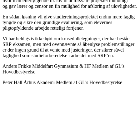
hvor man efterfølgende fik lov til at forsvare projektet mundtligt –
og gav lærer og censor en fin mulighed for afsløring af ulovligheder.
En sådan løsning vil give studieretningsprojektet endnu mere faglig
tyngde og sikre den grundige evaluering, som elevernes
pligtopfyldende arbejde retteligt fortjener.
Vi har heldigvis ikke hørt om krusedulletegninger, der har bestået
SRP-eksamen, men med ovennævnte så åbenlyse problemstillinger
er der ingen grund til at vente med justeringer, der sikrer såvel
faglighed som studieforberedelse i arbejdet med SRP’en.
Anders Frikke Middelfart Gymnasium & HF Medlem af GL’s
Hovedbestyrelse
Peter Hall Århus Akademi Medlem af GL’s Hovedbestyrelse