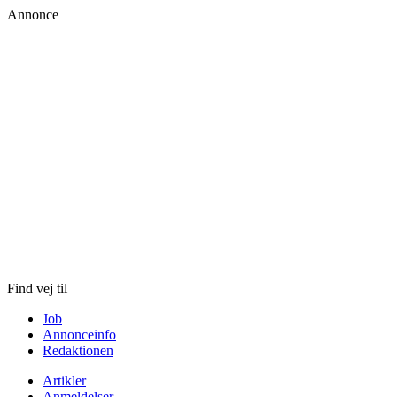
Annonce
Skip
to
content
Find vej til
Job
Annonceinfo
Redaktionen
Artikler
Anmeldelser