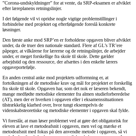
”Corona-undskyldninger” for at vente, da SRP-eksamen er afviklet
efter læreplanens retningslinjer.
I det følgende vil vi opridse nogle vigtige problemstillinger i
forbindelse med projektet og efterfølgende foreslå konkrete
løsninger.
Den første anke mod SRP’en er forholdene opgaven bliver afviklet
under, da de truer den nationale standard. Flere af GL’s TR’ere
påpeger, at vilkårene for lærerne og de retningslinjer, de arbejder
under, er meget forskellige fra skole til skole. Dette gælder
arbejdstid og den ressource, der afsættes i den enkelte lærers
opgaveportefølje.
En anden central anke mod projektets udformning er, at
fortolkningen af de metodiske krav og mål for projektet er forskellig
fra skole til skole. Opgaven har, som det nok er læseren bekendt,
mange medfødte metodiske elementer fra almen studieforberedelse
(AT), men der er hverken i opgaven eller i eksamenssituationen
tilstrækkelig klarhed over, hvor tungt eksempelvis de
videnskabsteoretiske og metodiske elementer i opgaven skal fylde.
Vi foreslår, at man løser problemet ved at gøre det obligatorisk for
eleven at lave et metodeafsnit i opgaven, men vel og mærke et
metodeafsnit med fokus på den anvendte metode i opgaven, så vi