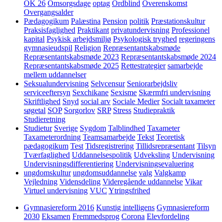
OK 26
Omsorgsdage
optag
Ordblind
Overenskomst
Overgangsalder
Pædagogikum
Palæstina
Pension
politik
Præstationskultur
Praksisfaglighed
Praktikant
privatundervisning
Professionel
kapital
Psykisk arbejdsmiljø
Psykologisk tryghed
regeringens
gymnasieudspil
Religion
Repræsentantskabsmøde
Repræsentantskabsmøde 2023
Repræsentantskabsmøde 2024
Repræsentantskabsmøde 2025
Rettestrategier
samarbejde
mellem uddannelser
Seksualundervisning
Selvcensur
Seniorarbejdsliv
serviceeftersyn
Sexchikane
Sexisme
Skærmfri undervisning
Skriftlighed
Snyd
social arv
Sociale Medier
Socialt taxameter
søgetal
SOP
Sorgorlov
SRP
Stress
Studiepraktik
Studieretning
Studietur
Sverige
Sygdom
Talblindhed
Taxameter
Taxameterordning
Teamsamarbejde
Tekst
Teoretisk
pædagogikum
Test
Tidsregistrering
Tillidsrepræsentant
Tilsyn
Tværfaglighed
Uddannelsespolitik
Udveksling
Undervisning
Undervisningsdifferentiering
Undervisningsevaluering
ungdomskultur
ungdomsuddannelse
valg
Valgkamp
Vejledning
Vidensdeling
Videregående uddannelse
Vikar
Virtuel undervisning
VUC
Ytringsfrihed
Gymnasiereform 2016
Kunstig intelligens
Gymnasiereform
2030
Eksamen
Fremmedsprog
Corona
Elevfordeling