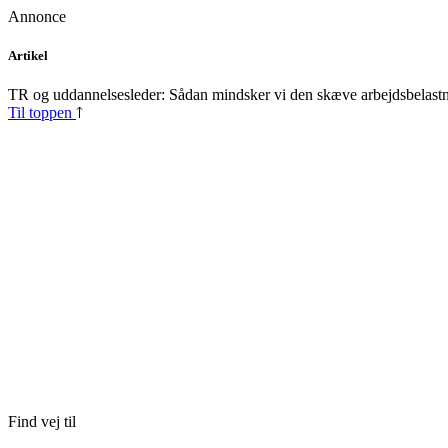
Annonce
Skip
Artikel
to
content
TR og uddannelsesleder: Sådan mindsker vi den skæve arbejdsbelast
Til toppen
Find vej til