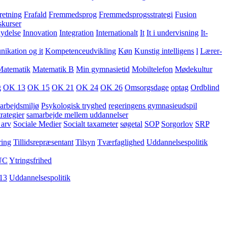
retning
Frafald
Fremmedsprog
Fremmedsprogsstrategi
Fusion
skurser
lydelse
Innovation
Integration
Internationalt
It
It i undervisning
It-
kation og it
Kompetenceudvikling
Køn
Kunstig intelligens
l
Lærer-
Matematik
Matematik B
Min gymnasietid
Mobiltelefon
Mødekultur
g
OK 13
OK 15
OK 21
OK 24
OK 26
Omsorgsdage
optag
Ordblind
arbejdsmiljø
Psykologisk tryghed
regeringens gymnasieudspil
rategier
samarbejde mellem uddannelser
 arv
Sociale Medier
Socialt taxameter
søgetal
SOP
Sorgorlov
SRP
ring
Tillidsrepræsentant
Tilsyn
Tværfaglighed
Uddannelsespolitik
UC
Ytringsfrihed
13
Uddannelsespolitik