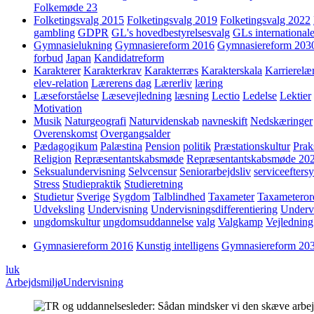
Folkemøde 23
Folketingsvalg 2015
Folketingsvalg 2019
Folketingsvalg 2022
gambling
GDPR
GL's hovedbestyrelsesvalg
GLs internationale
Gymnasielukning
Gymnasiereform 2016
Gymnasiereform 203
forbud
Japan
Kandidatreform
Karakterer
Karakterkrav
Karakterræs
Karakterskala
Karrierelæ
elev-relation
Lærerens dag
Lærerliv
læring
Læseforståelse
Læsevejledning
læsning
Lectio
Ledelse
Lektier
Motivation
Musik
Naturgeografi
Naturvidenskab
navneskift
Nedskæringer
Overenskomst
Overgangsalder
Pædagogikum
Palæstina
Pension
politik
Præstationskultur
Prak
Religion
Repræsentantskabsmøde
Repræsentantskabsmøde 20
Seksualundervisning
Selvcensur
Seniorarbejdsliv
serviceefters
Stress
Studiepraktik
Studieretning
Studietur
Sverige
Sygdom
Talblindhed
Taxameter
Taxameteror
Udveksling
Undervisning
Undervisningsdifferentiering
Underv
ungdomskultur
ungdomsuddannelse
valg
Valgkamp
Vejledning
Gymnasiereform 2016
Kunstig intelligens
Gymnasiereform 20
luk
Arbejdsmiljø
Undervisning