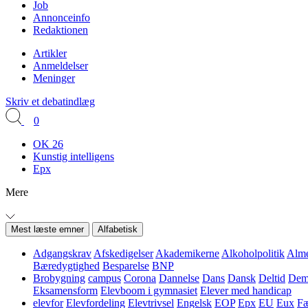
Job
Annonceinfo
Redaktionen
Artikler
Anmeldelser
Meninger
Skriv et debatindlæg
0
OK 26
Kunstig intelligens
Epx
Mere
Mest læste emner
Alfabetisk
Adgangskrav
Afskedigelser
Akademikerne
Alkoholpolitik
Alme
Bæredygtighed
Besparelse
BNP
Brobygning
campus
Corona
Dannelse
Dans
Dansk
Deltid
Demo
Eksamensform
Elevboom i gymnasiet
Elever med handicap
elevfor
Elevfordeling
Elevtrivsel
Engelsk
EOP
Epx
EU
Eux
Fæ