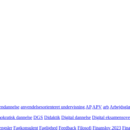
ndannelse
anvendelsesorienteret undervisning
AP
APV
arb
Arbejdsgl
kratisk dannelse
DGS
Didaktik
Digital dannelse
Digital eksamensov
ngsler
Fagkonsulent
Faglighed
Feedback
Filosofi
Finanslov 2023
Fin