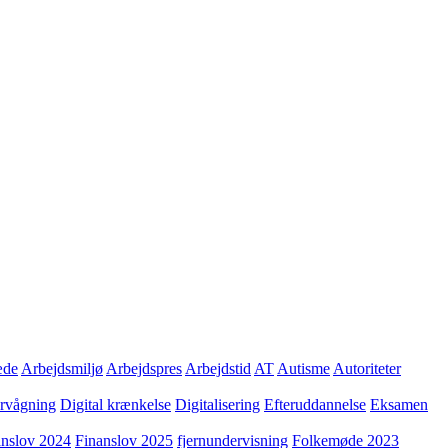
æde
Arbejdsmiljø
Arbejdspres
Arbejdstid
AT
Autisme
Autoriteter
ervågning
Digital krænkelse
Digitalisering
Efteruddannelse
Eksamen
anslov 2024
Finanslov 2025
fjernundervisning
Folkemøde 2023