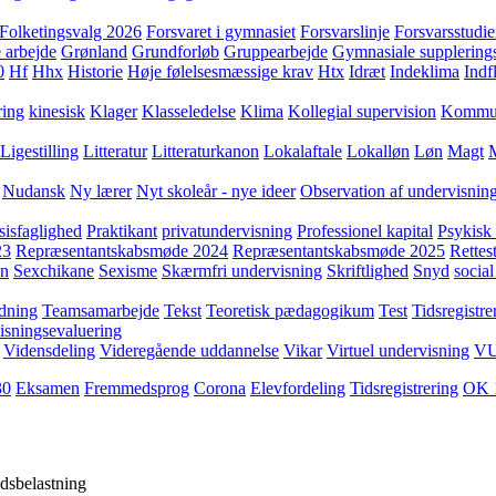
Folketingsvalg 2026
Forsvaret i gymnasiet
Forsvarslinje
Forsvarsstudie
 arbejde
Grønland
Grundforløb
Gruppearbejde
Gymnasiale supplering
0
Hf
Hhx
Historie
Høje følelsesmæssige krav
Htx
Idræt
Indeklima
Indf
ring
kinesisk
Klager
Klasseledelse
Klima
Kollegial supervision
Kommuni
Ligestilling
Litteratur
Litteraturkanon
Lokalaftale
Lokalløn
Løn
Magt
Nudansk
Ny lærer
Nyt skoleår - nye ideer
Observation af undervisnin
sisfaglighed
Praktikant
privatundervisning
Professionel kapital
Psykisk 
23
Repræsentantskabsmøde 2024
Repræsentantskabsmøde 2025
Rettest
yn
Sexchikane
Sexisme
Skærmfri undervisning
Skriftlighed
Snyd
social
dning
Teamsamarbejde
Tekst
Teoretisk pædagogikum
Test
Tidsregistre
isningsevaluering
Vidensdeling
Videregående uddannelse
Vikar
Virtuel undervisning
V
30
Eksamen
Fremmedsprog
Corona
Elevfordeling
Tidsregistrering
OK 