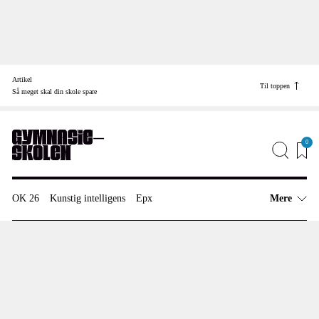
Skip
to
Artikel
content
Til toppen
Find vej til
Så meget skal din skole spare
Job
Annonceinfo
0
Redaktionen
OK 26
Kunstig intelligens
Epx
Mere
Artikler
Uddannelsespolitik
Besparelse
Nedskæringer
Anmeldelser
Meninger