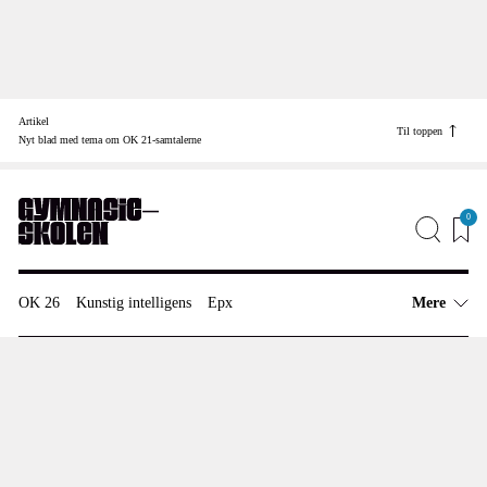
Skip
to
Artikel
content
Til toppen
Find vej til
Nyt blad med tema om OK 21-samtalerne
Job
Annonceinfo
0
Redaktionen
OK 26
Kunstig intelligens
Epx
Mere
Artikler
Arbejdsmiljø
Uddannelsespolitik
Anmeldelser
Meninger