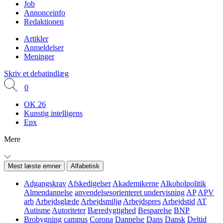
Job
Annonceinfo
Redaktionen
Artikler
Anmeldelser
Meninger
Skriv et debatindlæg
0
OK 26
Kunstig intelligens
Epx
Mere
Mest læste emner
Alfabetisk
Adgangskrav
Afskedigelser
Akademikerne
Alkoholpolitik
Almendannelse
anvendelsesorienteret undervisning
AP
APV
arb
Arbejdsglæde
Arbejdsmiljø
Arbejdspres
Arbejdstid
AT
Autisme
Autoriteter
Bæredygtighed
Besparelse
BNP
Brobygning
campus
Corona
Dannelse
Dans
Dansk
Deltid