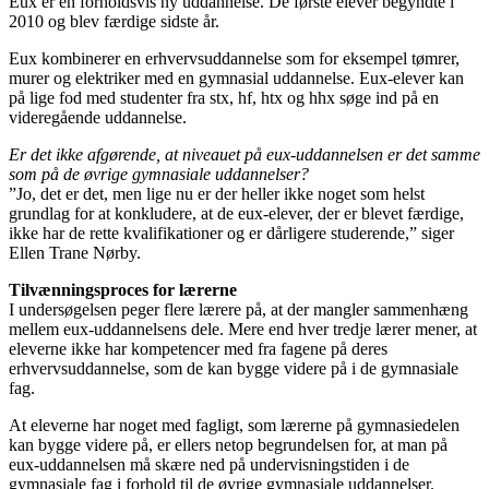
Eux er en forholdsvis ny uddannelse. De første elever begyndte i
2010 og blev færdige sidste år.
Eux kombinerer en erhvervsuddannelse som for eksempel tømrer,
murer og elektriker med en gymnasial uddannelse. Eux-elever kan
på lige fod med studenter fra stx, hf, htx og hhx søge ind på en
videregående uddannelse.
Er det ikke afgørende, at niveauet på eux-uddannelsen er det samme
som på de øvrige gymnasiale uddannelser?
”Jo, det er det, men lige nu er der heller ikke noget som helst
grundlag for at konkludere, at de eux-elever, der er blevet færdige,
ikke har de rette kvalifikationer og er dårligere studerende,” siger
Ellen Trane Nørby.
Tilvænningsproces for lærerne
I undersøgelsen peger flere lærere på, at der mangler sammenhæng
mellem eux-uddannelsens dele. Mere end hver tredje lærer mener, at
eleverne ikke har kompetencer med fra fagene på deres
erhvervsuddannelse, som de kan bygge videre på i de gymnasiale
fag.
At eleverne har noget med fagligt, som lærerne på gymnasiedelen
kan bygge videre på, er ellers netop begrundelsen for, at man på
eux-uddannelsen må skære ned på undervisningstiden i de
gymnasiale fag i forhold til de øvrige gymnasiale uddannelser.