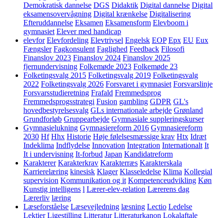
Demokratisk dannelse
DGS
Didaktik
Digital dannelse
Digital
eksamensovervågning
Digital krænkelse
Digitalisering
Efteruddannelse
Eksamen
Eksamensform
Elevboom i
gymnasiet
Elever med handicap
elevfor
Elevfordeling
Elevtrivsel
Engelsk
EOP
Epx
EU
Eux
Fængsler
Fagkonsulent
Faglighed
Feedback
Filosofi
Finanslov 2023
Finanslov 2024
Finanslov 2025
fjernundervisning
Folkemøde 2023
Folkemøde 23
Folketingsvalg 2015
Folketingsvalg 2019
Folketingsvalg
2022
Folketingsvalg 2026
Forsvaret i gymnasiet
Forsvarslinje
Forsvarsstudieretning
Frafald
Fremmedsprog
Fremmedsprogsstrategi
Fusion
gambling
GDPR
GL's
hovedbestyrelsesvalg
GLs internationale arbejde
Grønland
Grundforløb
Gruppearbejde
Gymnasiale suppleringskurser
Gymnasielukning
Gymnasiereform 2016
Gymnasiereform
2030
Hf
Hhx
Historie
Høje følelsesmæssige krav
Htx
Idræt
Indeklima
Indflydelse
Innovation
Integration
Internationalt
It
It i undervisning
It-forbud
Japan
Kandidatreform
Karakterer
Karakterkrav
Karakterræs
Karakterskala
Karrierelæring
kinesisk
Klager
Klasseledelse
Klima
Kollegial
supervision
Kommunikation og it
Kompetenceudvikling
Køn
Kunstig intelligens
l
Lærer-elev-relation
Lærerens dag
Lærerliv
læring
Læseforståelse
Læsevejledning
læsning
Lectio
Ledelse
Lektier
Ligestilling
Litteratur
Litteraturkanon
Lokalaftale