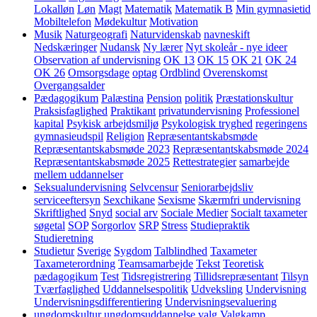
Lokalløn
Løn
Magt
Matematik
Matematik B
Min gymnasietid
Mobiltelefon
Mødekultur
Motivation
Musik
Naturgeografi
Naturvidenskab
navneskift
Nedskæringer
Nudansk
Ny lærer
Nyt skoleår - nye ideer
Observation af undervisning
OK 13
OK 15
OK 21
OK 24
OK 26
Omsorgsdage
optag
Ordblind
Overenskomst
Overgangsalder
Pædagogikum
Palæstina
Pension
politik
Præstationskultur
Praksisfaglighed
Praktikant
privatundervisning
Professionel
kapital
Psykisk arbejdsmiljø
Psykologisk tryghed
regeringens
gymnasieudspil
Religion
Repræsentantskabsmøde
Repræsentantskabsmøde 2023
Repræsentantskabsmøde 2024
Repræsentantskabsmøde 2025
Rettestrategier
samarbejde
mellem uddannelser
Seksualundervisning
Selvcensur
Seniorarbejdsliv
serviceeftersyn
Sexchikane
Sexisme
Skærmfri undervisning
Skriftlighed
Snyd
social arv
Sociale Medier
Socialt taxameter
søgetal
SOP
Sorgorlov
SRP
Stress
Studiepraktik
Studieretning
Studietur
Sverige
Sygdom
Talblindhed
Taxameter
Taxameterordning
Teamsamarbejde
Tekst
Teoretisk
pædagogikum
Test
Tidsregistrering
Tillidsrepræsentant
Tilsyn
Tværfaglighed
Uddannelsespolitik
Udveksling
Undervisning
Undervisningsdifferentiering
Undervisningsevaluering
ungdomskultur
ungdomsuddannelse
valg
Valgkamp