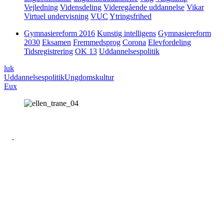
Vejledning
Vidensdeling
Videregående uddannelse
Vikar
Virtuel undervisning
VUC
Ytringsfrihed
Gymnasiereform 2016
Kunstig intelligens
Gymnasiereform
2030
Eksamen
Fremmedsprog
Corona
Elevfordeling
Tidsregistrering
OK 13
Uddannelsespolitik
luk
Uddannelsespolitik
Ungdomskultur
Eux