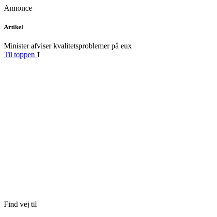
Annonce
Skip
Artikel
to
content
Minister afviser kvalitetsproblemer på eux
Til toppen
Find vej til