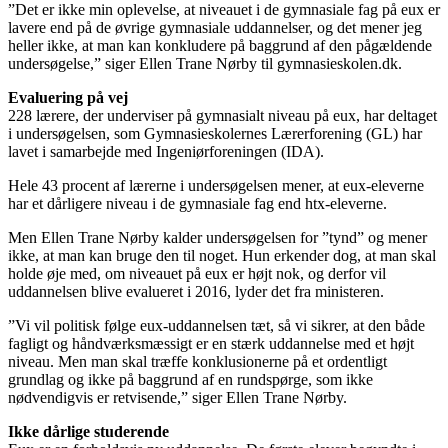
”Det er ikke min oplevelse, at niveauet i de gymnasiale fag på eux er
lavere end på de øvrige gymnasiale uddannelser, og det mener jeg
heller ikke, at man kan konkludere på baggrund af den pågældende
undersøgelse,” siger Ellen Trane Nørby til gymnasieskolen.dk.
Evaluering på vej
228 lærere, der underviser på gymnasialt niveau på eux, har deltaget
i undersøgelsen, som Gymnasieskolernes Lærerforening (GL) har
lavet i samarbejde med Ingeniørforeningen (IDA).
Hele 43 procent af lærerne i undersøgelsen mener, at eux-eleverne
har et dårligere niveau i de gymnasiale fag end htx-eleverne.
Men Ellen Trane Nørby kalder undersøgelsen for ”tynd” og mener
ikke, at man kan bruge den til noget. Hun erkender dog, at man skal
holde øje med, om niveauet på eux er højt nok, og derfor vil
uddannelsen blive evalueret i 2016, lyder det fra ministeren.
”Vi vil politisk følge eux-uddannelsen tæt, så vi sikrer, at den både
fagligt og håndværksmæssigt er en stærk uddannelse med et højt
niveau. Men man skal træffe konklusionerne på et ordentligt
grundlag og ikke på baggrund af en rundspørge, som ikke
nødvendigvis er retvisende,” siger Ellen Trane Nørby.
Ikke dårlige studerende