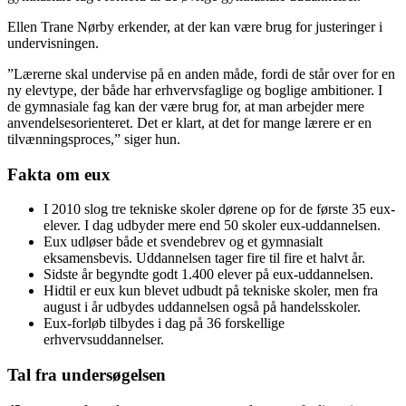
Ellen Trane Nørby erkender, at der kan være brug for justeringer i
undervisningen.
”Lærerne skal undervise på en anden måde, fordi de står over for en
ny elevtype, der både har erhvervsfaglige og boglige ambitioner. I
de gymnasiale fag kan der være brug for, at man arbejder mere
anvendelsesorienteret. Det er klart, at det for mange lærere er en
tilvænningsproces,” siger hun.
Fakta om eux
I 2010 slog tre tekniske skoler dørene op for de første 35 eux-
elever. I dag udbyder mere end 50 skoler eux-uddannelsen.
Eux udløser både et svendebrev og et gymnasialt
eksamensbevis. Uddannelsen tager fire til fire et halvt år.
Sidste år begyndte godt 1.400 elever på eux-uddannelsen.
Hidtil er eux kun blevet udbudt på tekniske skoler, men fra
august i år udbydes uddannelsen også på handelsskoler.
Eux-forløb tilbydes i dag på 36 forskellige
erhvervsuddannelser.
Tal fra undersøgelsen