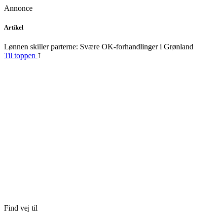
Annonce
Skip
Artikel
to
content
Lønnen skiller parterne: Svære OK-forhandlinger i Grønland
Til toppen
Find vej til