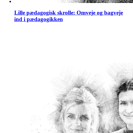
Lille pædagogisk skrolle: Omveje og bagveje
ind i pædagogikken