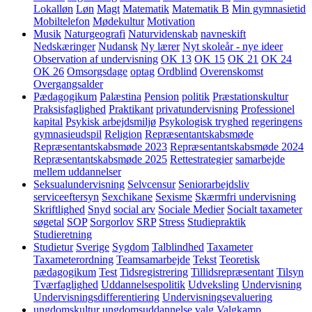
Lokalløn
Løn
Magt
Matematik
Matematik B
Min gymnasietid
Mobiltelefon
Mødekultur
Motivation
Musik
Naturgeografi
Naturvidenskab
navneskift
Nedskæringer
Nudansk
Ny lærer
Nyt skoleår - nye ideer
Observation af undervisning
OK 13
OK 15
OK 21
OK 24
OK 26
Omsorgsdage
optag
Ordblind
Overenskomst
Overgangsalder
Pædagogikum
Palæstina
Pension
politik
Præstationskultur
Praksisfaglighed
Praktikant
privatundervisning
Professionel
kapital
Psykisk arbejdsmiljø
Psykologisk tryghed
regeringens
gymnasieudspil
Religion
Repræsentantskabsmøde
Repræsentantskabsmøde 2023
Repræsentantskabsmøde 2024
Repræsentantskabsmøde 2025
Rettestrategier
samarbejde
mellem uddannelser
Seksualundervisning
Selvcensur
Seniorarbejdsliv
serviceeftersyn
Sexchikane
Sexisme
Skærmfri undervisning
Skriftlighed
Snyd
social arv
Sociale Medier
Socialt taxameter
søgetal
SOP
Sorgorlov
SRP
Stress
Studiepraktik
Studieretning
Studietur
Sverige
Sygdom
Talblindhed
Taxameter
Taxameterordning
Teamsamarbejde
Tekst
Teoretisk
pædagogikum
Test
Tidsregistrering
Tillidsrepræsentant
Tilsyn
Tværfaglighed
Uddannelsespolitik
Udveksling
Undervisning
Undervisningsdifferentiering
Undervisningsevaluering
ungdomskultur
ungdomsuddannelse
valg
Valgkamp