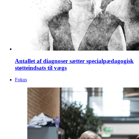
Antallet af diagnoser sætter specialpædagogisk
støtteindsats til vægs
Fokus