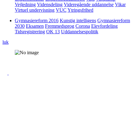
Vejledning
Vidensdeling
Videregående uddannelse
Vikar
Virtuel undervisning
VUC
Ytringsfrihed
Gymnasiereform 2016
Kunstig intelligens
Gymnasiereform
2030
Eksamen
Fremmedsprog
Corona
Elevfordeling
Tidsregistrering
OK 13
Uddannelsespolitik
luk