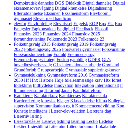
Demokratisk dannelse
DGS
Didaktik
Digital dannelse
Digital
eksamensovervågning
Digital krænkelse
Digitalisering
Efteruddannelse
Eksamen
Eksamensform
Elevboom i
gymnasiet
Elever med handicap
elevfor
Elevfordeling
Elevtrivsel
Engelsk
EOP
Epx
EU
Eux
Fængsler
Fagkonsulent
Faglighed
Feedback
Filosofi
Finanslov 2023
Finanslov 2024
Finanslov 2025
fjernundervisning
Folkemøde 2023
Folkemøde 23
Folketingsvalg 2015
Folketingsvalg 2019
Folketingsvalg
2022
Folketingsvalg 2026
Forsvaret i gymnasiet
Forsvarslinje
Forsvarsstudieretning
Frafald
Fremmedsprog
Fremmedsprogsstrategi
Fusion
gambling
GDPR
GL's
hovedbestyrelsesvalg
GLs internationale arbejde
Grønland
Grundforløb
Gruppearbejde
Gymnasiale suppleringskurser
Gymnasielukning
Gymnasiereform 2016
Gymnasiereform
2030
Hf
Hhx
Historie
Høje følelsesmæssige krav
Htx
Idræt
Indeklima
Indflydelse
Innovation
Integration
Internationalt
It
It i undervisning
It-forbud
Japan
Kandidatreform
Karakterer
Karakterkrav
Karakterræs
Karakterskala
Karrierelæring
kinesisk
Klager
Klasseledelse
Klima
Kollegial
supervision
Kommunikation og it
Kompetenceudvikling
Køn
Kunstig intelligens
l
Lærer-elev-relation
Lærerens dag
Lærerliv
læring
Læseforståelse
Læsevejledning
læsning
Lectio
Ledelse
Lektier
Ligestilling
Litteratur
Litteraturkanon
Lokalaftale