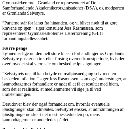
Gymnasielærerne i Grønland er repræsenteret af De
Samforhandlende Akademikerorganisationer (DSA), og modparten
er Grønlands Selvstyre.
”Parterne står for langt fra hinanden, og vi bliver nødt til at gøre
kravene op igen,” siger konsulent Jess Rasmussen, som
repræsenterer Gymnasieskolernes Lærerforening (GL) i
forhandlingsfællesskabet.
Færre penge
Lønnen er lige nu den helt store knast i forhandlingerne. Grønlands
Selvstyre ønsker en tre- eller fireårig overenskomstperiode, hvis der
overhovedet skal være tale om beskedne lønstigninger.
”Selvstyrets udspil kan betyde en reallønsnedgang selv med en
beskeden inflation,” siger Jess Rasmussen, som også understreger, at
lønmodtagernes forhandlere er nødt til at få et resultat med hjem,
som det er realistisk, at medlemmerne vil sige ja til ved
urafstemningen.
Derudover blev der også forhandlet om, hvornår eventuelle
lønstigninger skal udmøntes. Selvstyret ønsker, at udmøntningen af
lønstigningerne sker i det mest beskedne tempo, mens
lønmodtagerne ser anderledes på det.