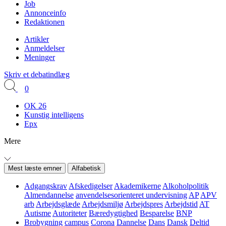
Job
Annonceinfo
Redaktionen
Artikler
Anmeldelser
Meninger
Skriv et debatindlæg
0
OK 26
Kunstig intelligens
Epx
Mere
Mest læste emner
Alfabetisk
Adgangskrav
Afskedigelser
Akademikerne
Alkoholpolitik
Almendannelse
anvendelsesorienteret undervisning
AP
APV
arb
Arbejdsglæde
Arbejdsmiljø
Arbejdspres
Arbejdstid
AT
Autisme
Autoriteter
Bæredygtighed
Besparelse
BNP
Brobygning
campus
Corona
Dannelse
Dans
Dansk
Deltid