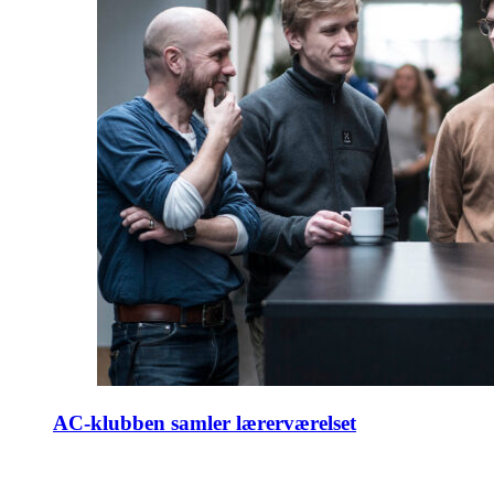
AC-klubben samler lærerværelset