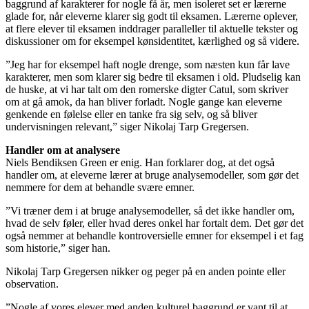
baggrund af karakterer for nogle få år, men isoleret set er lærerne
glade for, når eleverne klarer sig godt til eksamen. Lærerne oplever,
at flere elever til eksamen inddrager paralleller til aktuelle tekster og
diskussioner om for eksempel kønsidentitet, kærlighed og så videre.
”Jeg har for eksempel haft nogle drenge, som næsten kun får lave
karakterer, men som klarer sig bedre til eksamen i old. Pludselig kan
de huske, at vi har talt om den romerske digter Catul, som skriver
om at gå amok, da han bliver forladt. Nogle gange kan eleverne
genkende en følelse eller en tanke fra sig selv, og så bliver
undervisningen relevant,” siger Nikolaj Tarp Gregersen.
Handler om at analysere
Niels Bendiksen Green er enig. Han forklarer dog, at det også
handler om, at eleverne lærer at bruge analysemodeller, som gør det
nemmere for dem at behandle svære emner.
”Vi træner dem i at bruge analysemodeller, så det ikke handler om,
hvad de selv føler, eller hvad deres onkel har fortalt dem. Det gør det
også nemmer at behandle kontroversielle emner for eksempel i et fag
som historie,” siger han.
Nikolaj Tarp Gregersen nikker og peger på en anden pointe eller
observation.
”Nogle af vores elever med anden kulturel baggrund er vant til at