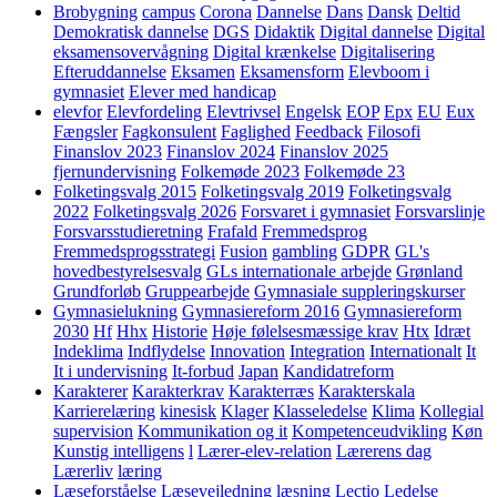
Brobygning
campus
Corona
Dannelse
Dans
Dansk
Deltid
Demokratisk dannelse
DGS
Didaktik
Digital dannelse
Digital
eksamensovervågning
Digital krænkelse
Digitalisering
Efteruddannelse
Eksamen
Eksamensform
Elevboom i
gymnasiet
Elever med handicap
elevfor
Elevfordeling
Elevtrivsel
Engelsk
EOP
Epx
EU
Eux
Fængsler
Fagkonsulent
Faglighed
Feedback
Filosofi
Finanslov 2023
Finanslov 2024
Finanslov 2025
fjernundervisning
Folkemøde 2023
Folkemøde 23
Folketingsvalg 2015
Folketingsvalg 2019
Folketingsvalg
2022
Folketingsvalg 2026
Forsvaret i gymnasiet
Forsvarslinje
Forsvarsstudieretning
Frafald
Fremmedsprog
Fremmedsprogsstrategi
Fusion
gambling
GDPR
GL's
hovedbestyrelsesvalg
GLs internationale arbejde
Grønland
Grundforløb
Gruppearbejde
Gymnasiale suppleringskurser
Gymnasielukning
Gymnasiereform 2016
Gymnasiereform
2030
Hf
Hhx
Historie
Høje følelsesmæssige krav
Htx
Idræt
Indeklima
Indflydelse
Innovation
Integration
Internationalt
It
It i undervisning
It-forbud
Japan
Kandidatreform
Karakterer
Karakterkrav
Karakterræs
Karakterskala
Karrierelæring
kinesisk
Klager
Klasseledelse
Klima
Kollegial
supervision
Kommunikation og it
Kompetenceudvikling
Køn
Kunstig intelligens
l
Lærer-elev-relation
Lærerens dag
Lærerliv
læring
Læseforståelse
Læsevejledning
læsning
Lectio
Ledelse