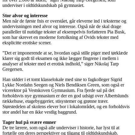
underviser i oldtidskundskab på gymnasiet.
Stor alvor og interesse
Men når de første fnis er overstået, går eleverne ind i teksterne og
undervisningen med alvor og interesse. Også når de skal drage
paralleller til nutidige tekster af eksempelvis forfatteren Pia Busk,
som har skrevet en moderne fortolkning af Ovids tekster med
eksplicitte erotiske scener.
”Det er imponerende at se, hvordan også stille piger med tørklæde
klarer sig godt til eksamen og ikke lægger fingrene i mellem i
analyser af tekster med et erotisk indhold,” siger Nikolaj Tarp
Gregersen.
Han sidder i et tomt klasselokale med sine to fagkolleger Sigrid
Lykke Nordahn Seegen og Niels Bendiksen Green, som også er
vicerektor på Vestskoven Gymnasium. Fra fjerde sal på det
forholdsvis nye gymnasium er der en god udsigt over Albertslunds
rækkehuse, etagebyggerier, stisystemer og grønne træer.
Størstedelen af skolens elever bor i lokalområdet, og en forholdsvis
stor andel har en ikke vestlig baggrund.
Tager hul på svære emner
De tre lærere, som også alle underviser i historie, har lyst til at
fortælle om deres perspektiver og tilgang til oldtidskundskab.