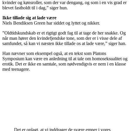
kvinder og kønsroller, som der var dengang, og som i en vis grad er
blevet fastholdt til i dag,” siger hun.
Ikke tillade sig at lade være
Niels Bendiksen Green har siddet og lyttet og nikker.
”Oldtidskundskab er et rigtigt godt fag til at tage de her snakke. Og
når man hører den kvindefjendske tone, som der er i visse dele af
samfundet, så kan vi næsten ikke tillade os at lade være,” siger han.
Han nævner som eksempel også, at en tekst som Platons
Symposium kan være en anledning til at tale om homoseksualitet og
erotik. Det er ikke en samtale, som nødvendigvis er nem i en klasse
med teenagere.
Det er oplagt, at vi inddrager de svære emner i vores