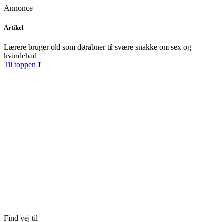
Annonce
Skip
Artikel
to
content
Lærere bruger old som døråbner til svære snakke om sex og
kvindehad
Til toppen
Find vej til