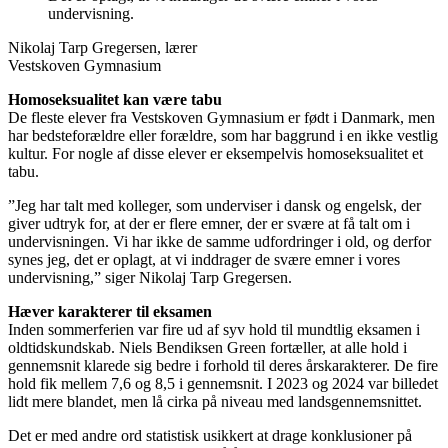
undervisning.
Nikolaj Tarp Gregersen, lærer
Vestskoven Gymnasium
Homoseksualitet kan være tabu
De fleste elever fra Vestskoven Gymnasium er født i Danmark, men
har bedsteforældre eller forældre, som har baggrund i en ikke vestlig
kultur. For nogle af disse elever er eksempelvis homoseksualitet et
tabu.
”Jeg har talt med kolleger, som underviser i dansk og engelsk, der
giver udtryk for, at der er flere emner, der er svære at få talt om i
undervisningen. Vi har ikke de samme udfordringer i old, og derfor
synes jeg, det er oplagt, at vi inddrager de svære emner i vores
undervisning,” siger Nikolaj Tarp Gregersen.
Hæver karakterer til eksamen
Inden sommerferien var fire ud af syv hold til mundtlig eksamen i
oldtidskundskab. Niels Bendiksen Green fortæller, at alle hold i
gennemsnit klarede sig bedre i forhold til deres årskarakterer. De fire
hold fik mellem 7,6 og 8,5 i gennemsnit. I 2023 og 2024 var billedet
lidt mere blandet, men lå cirka på niveau med landsgennemsnittet.
Det er med andre ord statistisk usikkert at drage konklusioner på