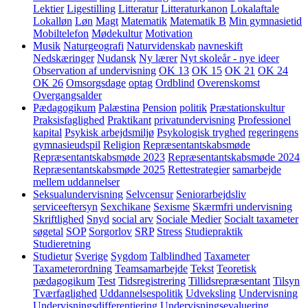
Lektier
Ligestilling
Litteratur
Litteraturkanon
Lokalaftale
Lokalløn
Løn
Magt
Matematik
Matematik B
Min gymnasietid
Mobiltelefon
Mødekultur
Motivation
Musik
Naturgeografi
Naturvidenskab
navneskift
Nedskæringer
Nudansk
Ny lærer
Nyt skoleår - nye ideer
Observation af undervisning
OK 13
OK 15
OK 21
OK 24
OK 26
Omsorgsdage
optag
Ordblind
Overenskomst
Overgangsalder
Pædagogikum
Palæstina
Pension
politik
Præstationskultur
Praksisfaglighed
Praktikant
privatundervisning
Professionel
kapital
Psykisk arbejdsmiljø
Psykologisk tryghed
regeringens
gymnasieudspil
Religion
Repræsentantskabsmøde
Repræsentantskabsmøde 2023
Repræsentantskabsmøde 2024
Repræsentantskabsmøde 2025
Rettestrategier
samarbejde
mellem uddannelser
Seksualundervisning
Selvcensur
Seniorarbejdsliv
serviceeftersyn
Sexchikane
Sexisme
Skærmfri undervisning
Skriftlighed
Snyd
social arv
Sociale Medier
Socialt taxameter
søgetal
SOP
Sorgorlov
SRP
Stress
Studiepraktik
Studieretning
Studietur
Sverige
Sygdom
Talblindhed
Taxameter
Taxameterordning
Teamsamarbejde
Tekst
Teoretisk
pædagogikum
Test
Tidsregistrering
Tillidsrepræsentant
Tilsyn
Tværfaglighed
Uddannelsespolitik
Udveksling
Undervisning
Undervisningsdifferentiering
Undervisningsevaluering