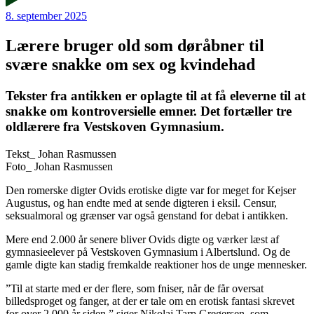
8. september 2025
Lærere bruger old som døråbner til
svære snakke om sex og kvindehad
Tekster fra antikken er oplagte til at få eleverne til at
snakke om kontroversielle emner. Det fortæller tre
oldlærere fra Vestskoven Gymnasium.
Tekst_
Johan Rasmussen
Foto_
Johan Rasmussen
Den romerske digter Ovids erotiske digte var for meget for Kejser
Augustus, og han endte med at sende digteren i eksil. Censur,
seksualmoral og grænser var også genstand for debat i antikken.
Mere end 2.000 år senere bliver Ovids digte og værker læst af
gymnasieelever på Vestskoven Gymnasium i Albertslund. Og de
gamle digte kan stadig fremkalde reaktioner hos de unge mennesker.
”Til at starte med er der flere, som fniser, når de får oversat
billedsproget og fanger, at der er tale om en erotisk fantasi skrevet
for over 2.000 år siden,” siger Nikolaj Tarp Gregersen, som