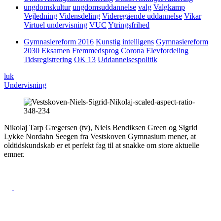
ungdomskultur
ungdomsuddannelse
valg
Valgkamp
Vejledning
Vidensdeling
Videregående uddannelse
Vikar
Virtuel undervisning
VUC
Ytringsfrihed
Gymnasiereform 2016
Kunstig intelligens
Gymnasiereform
2030
Eksamen
Fremmedsprog
Corona
Elevfordeling
Tidsregistrering
OK 13
Uddannelsespolitik
luk
Undervisning
Nikolaj Tarp Gregersen (tv), Niels Bendiksen Green og Sigrid
Lykke Nordahn Seegen fra Vestskoven Gymnasium mener, at
oldtidskundskab er et perfekt fag til at snakke om store aktuelle
emner.