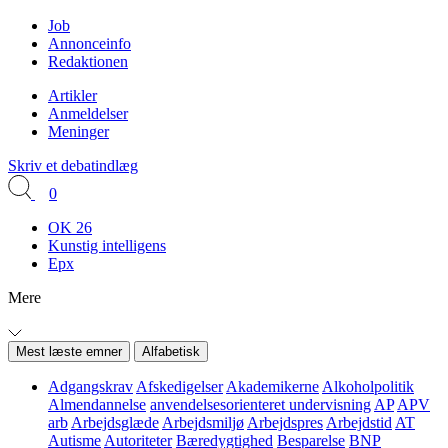
Job
Annonceinfo
Redaktionen
Artikler
Anmeldelser
Meninger
Skriv et debatindlæg
0
OK 26
Kunstig intelligens
Epx
Mere
Mest læste emner
Alfabetisk
Adgangskrav
Afskedigelser
Akademikerne
Alkoholpolitik
Almendannelse
anvendelsesorienteret undervisning
AP
APV
arb
Arbejdsglæde
Arbejdsmiljø
Arbejdspres
Arbejdstid
AT
Autisme
Autoriteter
Bæredygtighed
Besparelse
BNP