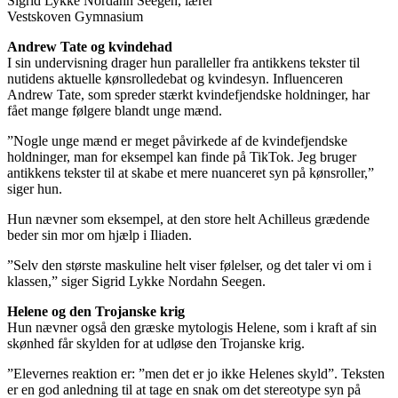
Sigrid Lykke Nordahn Seegen, lærer
Vestskoven Gymnasium
Andrew Tate og kvindehad
I sin undervisning drager hun paralleller fra antikkens tekster til
nutidens aktuelle kønsrolledebat og kvindesyn. Influenceren
Andrew Tate, som spreder stærkt kvindefjendske holdninger, har
fået mange følgere blandt unge mænd.
”Nogle unge mænd er meget påvirkede af de kvindefjendske
holdninger, man for eksempel kan finde på TikTok. Jeg bruger
antikkens tekster til at skabe et mere nuanceret syn på kønsroller,”
siger hun.
Hun nævner som eksempel, at den store helt Achilleus grædende
beder sin mor om hjælp i Iliaden.
”Selv den største maskuline helt viser følelser, og det taler vi om i
klassen,” siger Sigrid Lykke Nordahn Seegen.
Helene og den Trojanske krig
Hun nævner også den græske mytologis Helene, som i kraft af sin
skønhed får skylden for at udløse den Trojanske krig.
”Elevernes reaktion er: ”men det er jo ikke Helenes skyld”. Teksten
er en god anledning til at tage en snak om det stereotype syn på