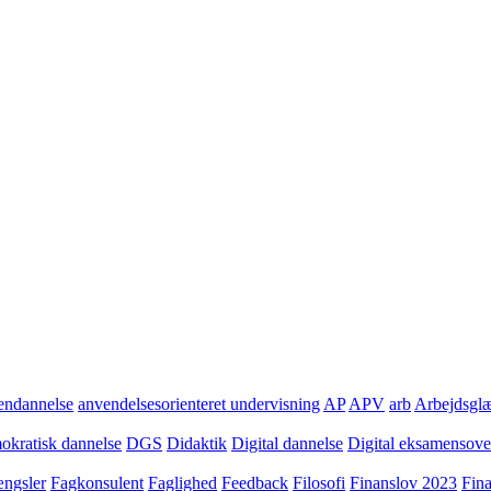
ndannelse
anvendelsesorienteret undervisning
AP
APV
arb
Arbejdsgl
kratisk dannelse
DGS
Didaktik
Digital dannelse
Digital eksamensov
ngsler
Fagkonsulent
Faglighed
Feedback
Filosofi
Finanslov 2023
Fin