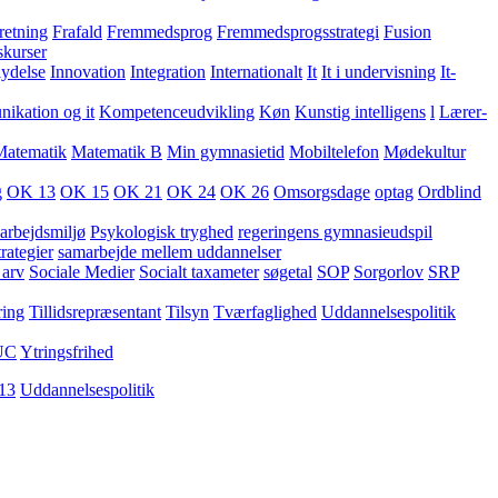
retning
Frafald
Fremmedsprog
Fremmedsprogsstrategi
Fusion
skurser
lydelse
Innovation
Integration
Internationalt
It
It i undervisning
It-
kation og it
Kompetenceudvikling
Køn
Kunstig intelligens
l
Lærer-
Matematik
Matematik B
Min gymnasietid
Mobiltelefon
Mødekultur
g
OK 13
OK 15
OK 21
OK 24
OK 26
Omsorgsdage
optag
Ordblind
arbejdsmiljø
Psykologisk tryghed
regeringens gymnasieudspil
rategier
samarbejde mellem uddannelser
 arv
Sociale Medier
Socialt taxameter
søgetal
SOP
Sorgorlov
SRP
ring
Tillidsrepræsentant
Tilsyn
Tværfaglighed
Uddannelsespolitik
UC
Ytringsfrihed
13
Uddannelsespolitik