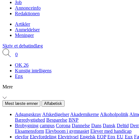
Job
Annonceinfo
Redaktionen
Artikler
Anmeldelser
Meninger
Skriv et debatindlæg
0
OK 26
Kunstig intelligens
Epx
Mere
Mest læste emner
Alfabetisk
Adgangskrav
Afskedigelser
Akademikerne
Alkoholpolitik
Alme
Bæredygtighed
Besparelse
BNP
Brobygning
campus
Corona
Dannelse
Dans
Dansk
Deltid
Demo
Eksamensform
Elevboom i gymnasiet
Elever med handicap
elevfor
Elevfordeling
Elevtrivsel
Engelsk
EOP
Epx
EU
Eux
Fæ