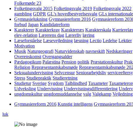
Folkemøde 23
Folketingsvalg 2015
Folketingsvalg 2019
Folketingsvalg 2022
gambling
GDPR
GL's hovedbestyrelsesvalg
GLs internationale
Gymnasielukning
Gymnasiereform 2016
Gymnasiereform 203
forbud
Japan
Kandidatreform
Karakterer
Karakterkrav
Karakterræs
Karakterskala
Karrierelæ
elev-relation
Lærerens dag
Lærerliv
læring
Læseforståelse
Læsevejledning
læsning
Lectio
Ledelse
Lektier
Motivation
Musik
Naturgeografi
Naturvidenskab
navneskift
Nedskæringer
Overenskomst
Overgangsalder
Pædagogikum
Palæstina
Pension
politik
Præstationskultur
Prak
Religion
Repræsentantskabsmøde
Repræsentantskabsmøde 20
Seksualundervisning
Selvcensur
Seniorarbejdsliv
serviceefters
Stress
Studiepraktik
Studieretning
Studietur
Sverige
Sygdom
Talblindhed
Taxameter
Taxameteror
Udveksling
Undervisning
Undervisningsdifferentiering
Underv
ungdomskultur
ungdomsuddannelse
valg
Valgkamp
Vejledning
Gymnasiereform 2016
Kunstig intelligens
Gymnasiereform 20
luk