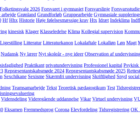
Folketingsvalg 2026
Forsvaret i gymnasiet
Forsvarslinje
Forsvarsstudie
 arbejde
Grønland
Grundforløb
Gruppearbejde
Gymnasiale supplering
0
Hf
Hhx
Historie
Høje følelsesmæssige krav
Htx
Idræt
Indeklima
Indf
ring
kinesisk
Klager
Klasseledelse
Klima
Kollegial supervision
Kommuni
Ligestilling
Litteratur
Litteraturkanon
Lokalaftale
Lokalløn
Løn
Magt
Nudansk
Ny lærer
Nyt skoleår - nye ideer
Observation af undervisnin
sisfaglighed
Praktikant
privatundervisning
Professionel kapital
Psykisk 
23
Repræsentantskabsmøde 2024
Repræsentantskabsmøde 2025
Rettest
yn
Sexchikane
Sexisme
Skærmfri undervisning
Skriftlighed
Snyd
social
dning
Teamsamarbejde
Tekst
Teoretisk pædagogikum
Test
Tidsregistre
isningsevaluering
Vidensdeling
Videregående uddannelse
Vikar
Virtuel undervisning
V
30
Eksamen
Fremmedsprog
Corona
Elevfordeling
Tidsregistrering
OK 