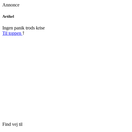
Annonce
Skip
Artikel
to
content
Ingen panik trods krise
Til toppen
Find vej til