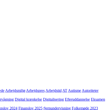
æde
Arbejdsmiljø
Arbejdspres
Arbejdstid
AT
Autisme
Autoriteter
ervågning
Digital krænkelse
Digitalisering
Efteruddannelse
Eksamen
anslov 2024
Finanslov 2025
fjernundervisning
Folkemøde 2023