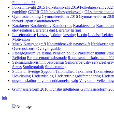
Folkemøde 23
Folketingsvalg 2015
Folketingsvalg 2019
Folketingsvalg 2022
gambling
GDPR
GL's hovedbestyrelsesvalg
GLs internationale
Gymnasielukning
Gymnasiereform 2016
Gymnasiereform 203
forbud
Japan
Kandidatreform
Karakterer
Karakterkrav
Karakterræs
Karakterskala
Karrierelæ
elev-relation
Lærerens dag
Lærerliv
læring
Læseforståelse
Læsevejledning
læsning
Lectio
Ledelse
Lektier
Motivation
Musik
Naturgeografi
Naturvidenskab
navneskift
Nedskæringer
Overenskomst
Overgangsalder
Pædagogikum
Palæstina
Pension
politik
Præstationskultur
Prak
Religion
Repræsentantskabsmøde
Repræsentantskabsmøde 20
Seksualundervisning
Selvcensur
Seniorarbejdsliv
serviceefters
Stress
Studiepraktik
Studieretning
Studietur
Sverige
Sygdom
Talblindhed
Taxameter
Taxameteror
Udveksling
Undervisning
Undervisningsdifferentiering
Underv
ungdomskultur
ungdomsuddannelse
valg
Valgkamp
Vejledning
Gymnasiereform 2016
Kunstig intelligens
Gymnasiereform 20
luk