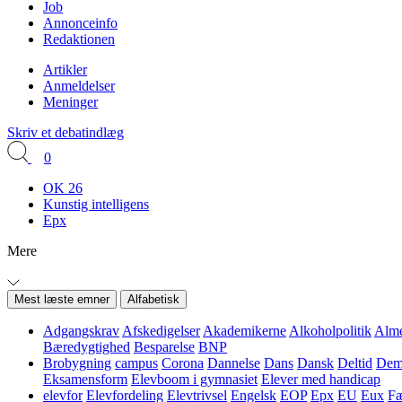
Job
Annonceinfo
Redaktionen
Artikler
Anmeldelser
Meninger
Skriv et debatindlæg
0
OK 26
Kunstig intelligens
Epx
Mere
Mest læste emner
Alfabetisk
Adgangskrav
Afskedigelser
Akademikerne
Alkoholpolitik
Alme
Bæredygtighed
Besparelse
BNP
Brobygning
campus
Corona
Dannelse
Dans
Dansk
Deltid
Demo
Eksamensform
Elevboom i gymnasiet
Elever med handicap
elevfor
Elevfordeling
Elevtrivsel
Engelsk
EOP
Epx
EU
Eux
Fæ