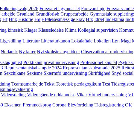
Folketingsvalg 2026
Forsvaret i gymnasiet
Forsvarslinje
Forsvarsstudie
 arbejde
Grønland
Grundforløb
Gruppearbejde
Gymnasiale supplering
0
Hf
Hhx
Historie
Høje følelsesmæssige krav
Htx
Idræt
Indeklima
Indf
ring
kinesisk
Klager
Klasseledelse
Klima
Kollegial supervision
Kommuni
Ligestilling
Litteratur
Litteraturkanon
Lokalaftale
Lokalløn
Løn
Magt
Nudansk
Ny lærer
Nyt skoleår - nye ideer
Observation af undervisnin
sisfaglighed
Praktikant
privatundervisning
Professionel kapital
Psykisk 
23
Repræsentantskabsmøde 2024
Repræsentantskabsmøde 2025
Rettest
yn
Sexchikane
Sexisme
Skærmfri undervisning
Skriftlighed
Snyd
social
dning
Teamsamarbejde
Tekst
Teoretisk pædagogikum
Test
Tidsregistre
isningsevaluering
Vidensdeling
Videregående uddannelse
Vikar
Virtuel undervisning
V
30
Eksamen
Fremmedsprog
Corona
Elevfordeling
Tidsregistrering
OK 