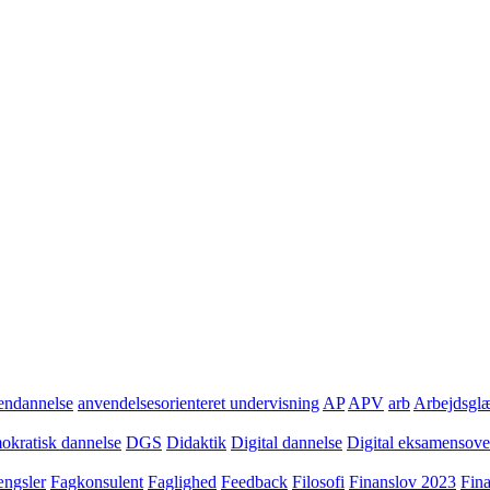
ndannelse
anvendelsesorienteret undervisning
AP
APV
arb
Arbejdsgl
kratisk dannelse
DGS
Didaktik
Digital dannelse
Digital eksamensov
ngsler
Fagkonsulent
Faglighed
Feedback
Filosofi
Finanslov 2023
Fin