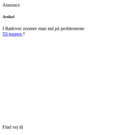
Annonce
Skip
Artikel
to
content
I Rødovre zoomer man ind på problemerne
Til toppen
Find vej til