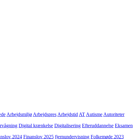
æde
Arbejdsmiljø
Arbejdspres
Arbejdstid
AT
Autisme
Autoriteter
ervågning
Digital krænkelse
Digitalisering
Efteruddannelse
Eksamen
anslov 2024
Finanslov 2025
fjernundervisning
Folkemøde 2023