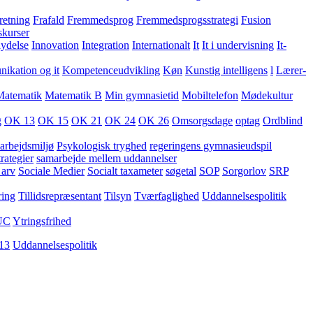
retning
Frafald
Fremmedsprog
Fremmedsprogsstrategi
Fusion
skurser
lydelse
Innovation
Integration
Internationalt
It
It i undervisning
It-
kation og it
Kompetenceudvikling
Køn
Kunstig intelligens
l
Lærer-
Matematik
Matematik B
Min gymnasietid
Mobiltelefon
Mødekultur
g
OK 13
OK 15
OK 21
OK 24
OK 26
Omsorgsdage
optag
Ordblind
arbejdsmiljø
Psykologisk tryghed
regeringens gymnasieudspil
rategier
samarbejde mellem uddannelser
 arv
Sociale Medier
Socialt taxameter
søgetal
SOP
Sorgorlov
SRP
ring
Tillidsrepræsentant
Tilsyn
Tværfaglighed
Uddannelsespolitik
UC
Ytringsfrihed
13
Uddannelsespolitik