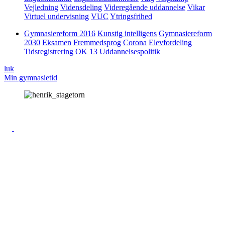
Vejledning
Vidensdeling
Videregående uddannelse
Vikar
Virtuel undervisning
VUC
Ytringsfrihed
Gymnasiereform 2016
Kunstig intelligens
Gymnasiereform
2030
Eksamen
Fremmedsprog
Corona
Elevfordeling
Tidsregistrering
OK 13
Uddannelsespolitik
luk
Min gymnasietid