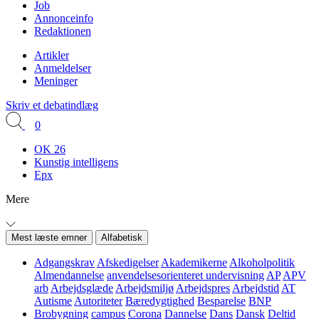
Job
Annonceinfo
Redaktionen
Artikler
Anmeldelser
Meninger
Skriv et debatindlæg
0
OK 26
Kunstig intelligens
Epx
Mere
Mest læste emner
Alfabetisk
Adgangskrav
Afskedigelser
Akademikerne
Alkoholpolitik
Almendannelse
anvendelsesorienteret undervisning
AP
APV
arb
Arbejdsglæde
Arbejdsmiljø
Arbejdspres
Arbejdstid
AT
Autisme
Autoriteter
Bæredygtighed
Besparelse
BNP
Brobygning
campus
Corona
Dannelse
Dans
Dansk
Deltid