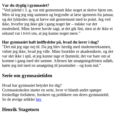
Var du dygtig i gymnasiet?
"Ved juletid i 3. g, var mit gennemsnit ikke noget at skrive hjem om.
Men så tog jeg mig sammen og begyndte at læse igennem fra januar,
og det lykkedes mig at hæve mit gennemsnit med to point. Jeg ved
ikke, hvorfor jeg ikke gik i gang noget før – måske var det
modenhed. Mine lærere havde sagt, at det gik fint, men at de ikke et
sekund var i tvivl om, at jeg kunne noget mere."
Har gymnasiet haft indflydelse på, hvad du laver i dag?
"Det må jeg sige nej til. Da jeg blev færdig med studentereksamen,
vidste jeg ikke, hvad jeg ville. Mine forældre er akademikere, og det
var slet ikke i spil, at jeg kunne tage et fjumreår, det var bare om at
komme i gang med det samme. Aftenen før ansøgningsfristen udløb,
kørte jeg ind med en ansøgning til jurastudiet – og kom ind."
Serie om gymnasietiden
Hvad har gymnasiet betydet for dig?
Gymnasieskolen starter en serie, hvor vi blandt andet spørger
forskellige forfattere, forskere og politikere om deres gymnasietid.
Se de øvrige artikler
her
Henrik Stagetorn