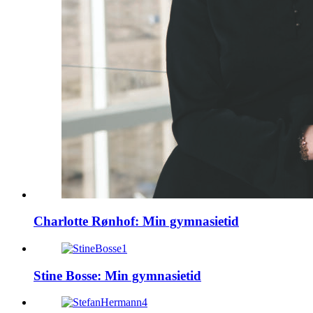
Charlotte Rønhof: Min gymnasietid
Stine Bosse: Min gymnasietid