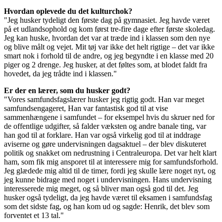
Hvordan oplevede du det kulturchok?
"Jeg husker tydeligt den første dag på gymnasiet. Jeg havde været
på et udlandsophold og kom først tre-fire dage efter første skoledag.
Jeg kan huske, hvordan det var at træde ind i klassen som den nye
og blive målt og vejet. Mit tøj var ikke det helt rigtige – det var ikke
smart nok i forhold til de andre, og jeg begyndte i en klasse med 20
piger og 2 drenge. Jeg husker, at det føltes som, at blodet faldt fra
hovedet, da jeg trådte ind i klassen."
Er der en lærer, som du husker godt?
"Vores samfundsfagslærer husker jeg rigtig godt. Han var meget
samfundsengageret, Han var fantastisk god til at vise
sammenhængene i samfundet – for eksempel hvis du skruer ned for
de offentlige udgifter, så falder væksten og andre banale ting, var
han god til at forklare. Han var også virkelig god til at inddrage
aviserne og gøre undervisningen dagsaktuel – der blev diskuteret
politik og snakket om nedrustning i Centraleuropa. Det var helt klart
ham, som fik mig ansporet til at interessere mig for samfundsforhold.
Jeg glædede mig altid til de timer, fordi jeg skulle lære noget nyt, og
jeg kunne bidrage med noget i undervisningen. Hans undervisning
interesserede mig meget, og så bliver man også god til det. Jeg
husker også tydeligt, da jeg havde været til eksamen i samfundsfag
som det sidste fag, og han kom ud og sagde: Henrik, det blev som
forventet et 13 tal."