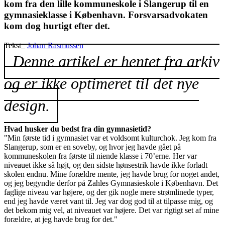
kom fra den lille kommuneskole i Slangerup til en
gymnasieklasse i København. Forsvarsadvokaten
kom dog hurtigt efter det.
Tekst_
Johan Rasmussen
Denne artikel er hentet fra arkiv
og er ikke optimeret til det nye
design.
Hvad husker du bedst fra din gymnasietid?
"Min første tid i gymnasiet var et voldsomt kulturchok. Jeg kom fra
Slangerup, som er en soveby, og hvor jeg havde gået på
kommuneskolen fra første til niende klasse i 70’erne. Her var
niveauet ikke så højt, og den sidste hønsestrik havde ikke forladt
skolen endnu. Mine forældre mente, jeg havde brug for noget andet,
og jeg begyndte derfor på Zahles Gymnasieskole i København. Det
faglige niveau var højere, og der gik nogle mere strømlinede typer,
end jeg havde været vant til. Jeg var dog god til at tilpasse mig, og
det bekom mig vel, at niveauet var højere. Det var rigtigt set af mine
forældre, at jeg havde brug for det."