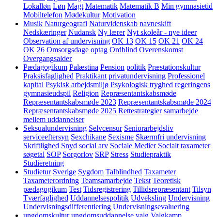
Lokalløn
Løn
Magt
Matematik
Matematik B
Min gymnasietid
Mobiltelefon
Mødekultur
Motivation
Musik
Naturgeografi
Naturvidenskab
navneskift
Nedskæringer
Nudansk
Ny lærer
Nyt skoleår - nye ideer
Observation af undervisning
OK 13
OK 15
OK 21
OK 24
OK 26
Omsorgsdage
optag
Ordblind
Overenskomst
Overgangsalder
Pædagogikum
Palæstina
Pension
politik
Præstationskultur
Praksisfaglighed
Praktikant
privatundervisning
Professionel
kapital
Psykisk arbejdsmiljø
Psykologisk tryghed
regeringens
gymnasieudspil
Religion
Repræsentantskabsmøde
Repræsentantskabsmøde 2023
Repræsentantskabsmøde 2024
Repræsentantskabsmøde 2025
Rettestrategier
samarbejde
mellem uddannelser
Seksualundervisning
Selvcensur
Seniorarbejdsliv
serviceeftersyn
Sexchikane
Sexisme
Skærmfri undervisning
Skriftlighed
Snyd
social arv
Sociale Medier
Socialt taxameter
søgetal
SOP
Sorgorlov
SRP
Stress
Studiepraktik
Studieretning
Studietur
Sverige
Sygdom
Talblindhed
Taxameter
Taxameterordning
Teamsamarbejde
Tekst
Teoretisk
pædagogikum
Test
Tidsregistrering
Tillidsrepræsentant
Tilsyn
Tværfaglighed
Uddannelsespolitik
Udveksling
Undervisning
Undervisningsdifferentiering
Undervisningsevaluering
ungdomskultur
ungdomsuddannelse
valg
Valgkamp