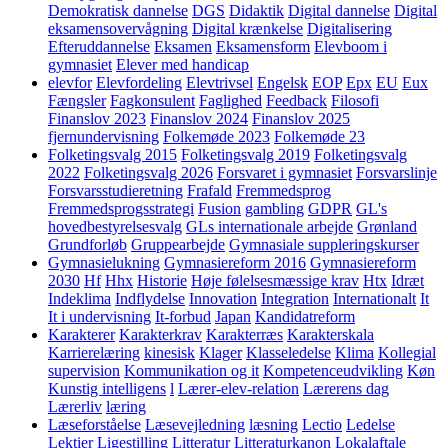
Demokratisk dannelse
DGS
Didaktik
Digital dannelse
Digital
eksamensovervågning
Digital krænkelse
Digitalisering
Efteruddannelse
Eksamen
Eksamensform
Elevboom i
gymnasiet
Elever med handicap
elevfor
Elevfordeling
Elevtrivsel
Engelsk
EOP
Epx
EU
Eux
Fængsler
Fagkonsulent
Faglighed
Feedback
Filosofi
Finanslov 2023
Finanslov 2024
Finanslov 2025
fjernundervisning
Folkemøde 2023
Folkemøde 23
Folketingsvalg 2015
Folketingsvalg 2019
Folketingsvalg
2022
Folketingsvalg 2026
Forsvaret i gymnasiet
Forsvarslinje
Forsvarsstudieretning
Frafald
Fremmedsprog
Fremmedsprogsstrategi
Fusion
gambling
GDPR
GL's
hovedbestyrelsesvalg
GLs internationale arbejde
Grønland
Grundforløb
Gruppearbejde
Gymnasiale suppleringskurser
Gymnasielukning
Gymnasiereform 2016
Gymnasiereform
2030
Hf
Hhx
Historie
Høje følelsesmæssige krav
Htx
Idræt
Indeklima
Indflydelse
Innovation
Integration
Internationalt
It
It i undervisning
It-forbud
Japan
Kandidatreform
Karakterer
Karakterkrav
Karakterræs
Karakterskala
Karrierelæring
kinesisk
Klager
Klasseledelse
Klima
Kollegial
supervision
Kommunikation og it
Kompetenceudvikling
Køn
Kunstig intelligens
l
Lærer-elev-relation
Lærerens dag
Lærerliv
læring
Læseforståelse
Læsevejledning
læsning
Lectio
Ledelse
Lektier
Ligestilling
Litteratur
Litteraturkanon
Lokalaftale