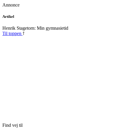
Annonce
Skip
Artikel
to
content
Henrik Stagetorn: Min gymnasietid
Til toppen
Find vej til