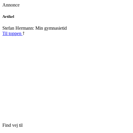
Annonce
Skip
Artikel
to
content
Stefan Hermann: Min gymnasietid
Til toppen
Find vej til