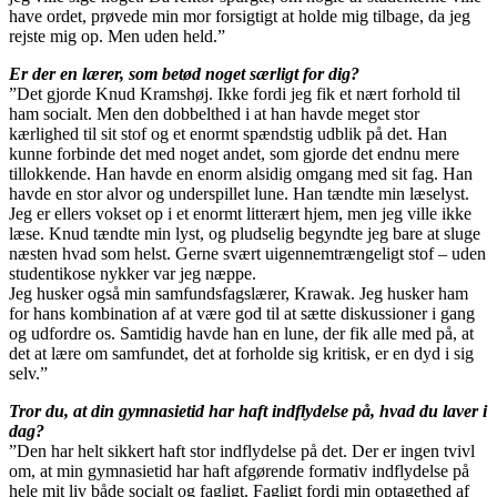
have ordet, prøvede min mor forsigtigt at holde mig tilbage, da jeg
rejste mig op. Men uden held.”
Er der en lærer, som betød noget særligt for dig?
”Det gjorde Knud Kramshøj. Ikke fordi jeg fik et nært forhold til
ham socialt. Men den dobbelthed i at han havde meget stor
kærlighed til sit stof og et enormt spændstig udblik på det. Han
kunne forbinde det med noget andet, som gjorde det endnu mere
tillokkende. Han havde en enorm alsidig omgang med sit fag. Han
havde en stor alvor og underspillet lune. Han tændte min læselyst.
Jeg er ellers vokset op i et enormt litterært hjem, men jeg ville ikke
læse. Knud tændte min lyst, og pludselig begyndte jeg bare at sluge
næsten hvad som helst. Gerne svært uigennemtrængeligt stof – uden
studentikose nykker var jeg næppe.
Jeg husker også min samfundsfagslærer, Krawak. Jeg husker ham
for hans kombination af at være god til at sætte diskussioner i gang
og udfordre os. Samtidig havde han en lune, der fik alle med på, at
det at lære om samfundet, det at forholde sig kritisk, er en dyd i sig
selv.”
Tror du, at din gymnasietid har haft indflydelse på, hvad du laver i
dag?
”Den har helt sikkert haft stor indflydelse på det. Der er ingen tvivl
om, at min gymnasietid har haft afgørende formativ indflydelse på
hele mit liv både socialt og fagligt. Fagligt fordi min optagethed af