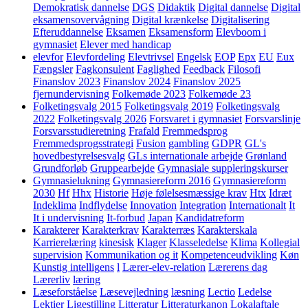
Demokratisk dannelse
DGS
Didaktik
Digital dannelse
Digital
eksamensovervågning
Digital krænkelse
Digitalisering
Efteruddannelse
Eksamen
Eksamensform
Elevboom i
gymnasiet
Elever med handicap
elevfor
Elevfordeling
Elevtrivsel
Engelsk
EOP
Epx
EU
Eux
Fængsler
Fagkonsulent
Faglighed
Feedback
Filosofi
Finanslov 2023
Finanslov 2024
Finanslov 2025
fjernundervisning
Folkemøde 2023
Folkemøde 23
Folketingsvalg 2015
Folketingsvalg 2019
Folketingsvalg
2022
Folketingsvalg 2026
Forsvaret i gymnasiet
Forsvarslinje
Forsvarsstudieretning
Frafald
Fremmedsprog
Fremmedsprogsstrategi
Fusion
gambling
GDPR
GL's
hovedbestyrelsesvalg
GLs internationale arbejde
Grønland
Grundforløb
Gruppearbejde
Gymnasiale suppleringskurser
Gymnasielukning
Gymnasiereform 2016
Gymnasiereform
2030
Hf
Hhx
Historie
Høje følelsesmæssige krav
Htx
Idræt
Indeklima
Indflydelse
Innovation
Integration
Internationalt
It
It i undervisning
It-forbud
Japan
Kandidatreform
Karakterer
Karakterkrav
Karakterræs
Karakterskala
Karrierelæring
kinesisk
Klager
Klasseledelse
Klima
Kollegial
supervision
Kommunikation og it
Kompetenceudvikling
Køn
Kunstig intelligens
l
Lærer-elev-relation
Lærerens dag
Lærerliv
læring
Læseforståelse
Læsevejledning
læsning
Lectio
Ledelse
Lektier
Ligestilling
Litteratur
Litteraturkanon
Lokalaftale