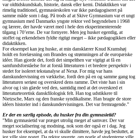
var oldtidskundskab, historie, dansk eller kemi. Didaktikken var
rimelig traditionel, gymnasieskolen var ikke pædagogiseret på
samme måde som i dag. På trods af at Skive Gymnasium var et ungt
gymnasium med Danmarks yngste rektor ved begyndelsen i 1968
og lærere, der havde været med i hele den eksperimenterende
tilgang i 70’erne. De var fornyere. Men jeg husker egentlig, at
stoffet og erkendelsen fyldte rigtigt meget – ikke pædagogikken eller
didaktikken.
For eksempel kan jeg huske, at min dansklærer Knud Kramshøj
holdt en forelæsning om Brandes og strømningen af de europæiske
idéer. Han gjorde det, fordi det simpelthen var vigtigt at få en
samfundsforståelse for at forstå litteraturen i et bredere perspektiv i
stedet for isoleret tekstanalyse af Nexø. For mig var hans
danskundervisning en vækkelse, fordi den på en og samme gang tog
litteraturen seriøst og overskred dens ramme. Det viste han i sin
alvor og i sin glæde ved den, samtidig med at det overskred et
litteraturteoretisk danskfilologisk felt. Han tog udstikkere til
Nietzsche, Marx og den franske syndikalisme. Han bragte de store
idéers historier ind i danskundervisningen. Det var fremragende.”
Er der en særlig episode, du husker fra din gymnasietid?
”Min gymnasietid var præget utrolig meget af samvær. Der var
meget socialisering og modning, nok som der også er i dag. Jeg
husker for eksempel, at da vi skulle dimittere, havde jeg besluttet, at
jeg ville sige noget. Da rektor spurgte, om nogle af studenterne ville