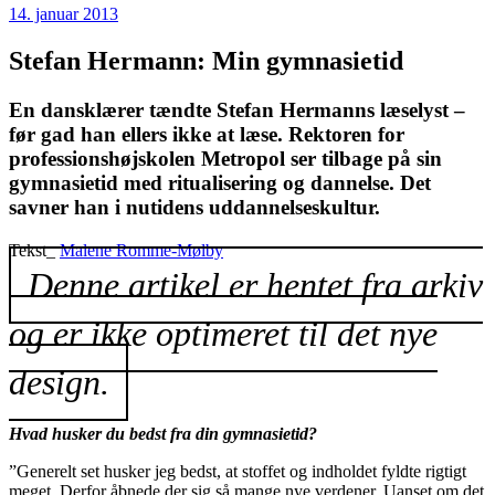
14. januar 2013
Stefan Hermann: Min gymnasietid
En dansklærer tændte Stefan Hermanns læselyst –
før gad han ellers ikke at læse. Rektoren for
professionshøjskolen Metropol ser tilbage på sin
gymnasietid med ritualisering og dannelse. Det
savner han i nutidens uddannelseskultur.
Tekst_
Malene Romme-Mølby
Denne artikel er hentet fra arkiv
og er ikke optimeret til det nye
design.
Hvad husker du bedst fra din gymnasietid?
”Generelt set husker jeg bedst, at stoffet og indholdet fyldte rigtigt
meget. Derfor åbnede der sig så mange nye verdener. Uanset om det