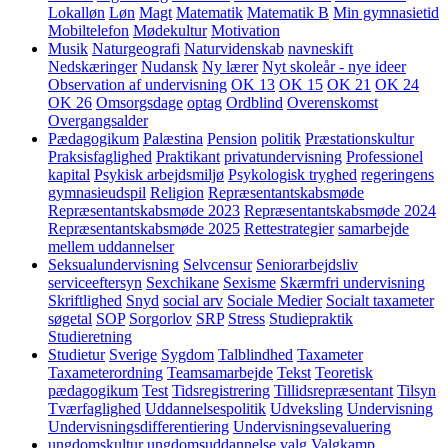
Lokalløn
Løn
Magt
Matematik
Matematik B
Min gymnasietid
Mobiltelefon
Mødekultur
Motivation
Musik
Naturgeografi
Naturvidenskab
navneskift
Nedskæringer
Nudansk
Ny lærer
Nyt skoleår - nye ideer
Observation af undervisning
OK 13
OK 15
OK 21
OK 24
OK 26
Omsorgsdage
optag
Ordblind
Overenskomst
Overgangsalder
Pædagogikum
Palæstina
Pension
politik
Præstationskultur
Praksisfaglighed
Praktikant
privatundervisning
Professionel
kapital
Psykisk arbejdsmiljø
Psykologisk tryghed
regeringens
gymnasieudspil
Religion
Repræsentantskabsmøde
Repræsentantskabsmøde 2023
Repræsentantskabsmøde 2024
Repræsentantskabsmøde 2025
Rettestrategier
samarbejde
mellem uddannelser
Seksualundervisning
Selvcensur
Seniorarbejdsliv
serviceeftersyn
Sexchikane
Sexisme
Skærmfri undervisning
Skriftlighed
Snyd
social arv
Sociale Medier
Socialt taxameter
søgetal
SOP
Sorgorlov
SRP
Stress
Studiepraktik
Studieretning
Studietur
Sverige
Sygdom
Talblindhed
Taxameter
Taxameterordning
Teamsamarbejde
Tekst
Teoretisk
pædagogikum
Test
Tidsregistrering
Tillidsrepræsentant
Tilsyn
Tværfaglighed
Uddannelsespolitik
Udveksling
Undervisning
Undervisningsdifferentiering
Undervisningsevaluering
ungdomskultur
ungdomsuddannelse
valg
Valgkamp