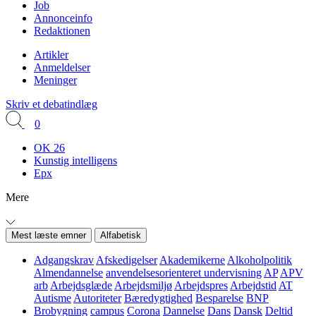
Job
Annonceinfo
Redaktionen
Artikler
Anmeldelser
Meninger
Skriv et debatindlæg
0
OK 26
Kunstig intelligens
Epx
Mere
Mest læste emner
Alfabetisk
Adgangskrav
Afskedigelser
Akademikerne
Alkoholpolitik
Almendannelse
anvendelsesorienteret undervisning
AP
APV
arb
Arbejdsglæde
Arbejdsmiljø
Arbejdspres
Arbejdstid
AT
Autisme
Autoriteter
Bæredygtighed
Besparelse
BNP
Brobygning
campus
Corona
Dannelse
Dans
Dansk
Deltid