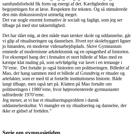
samfundsforhold fik form og energi af det. Kærligheden og
begejstringen for at læse. Respekten for teksten. Og så stimulerede
den min diskussionslyst urimelig meget.
Det var nogle enormt formative år socialt og fagligt, som jeg ser
tilbage på med stor taknemlighed.
Det har slået mig, at den måde man tænker skole og uddannelse, går
vi glip af ritualiseringen og dannelsen. Hvert nyt skolebyggeri ligner
jo hinanden, en moderne videnarbejdsplads. Skive Gymnasium
emmede af modernisme arkitektonisk og en optagethed af historien.
For eksempel hang der i festsalen et stort billede af Mao med en
kæmpe klat maling på, som selvfølgelig var lavet i en temauge i
70’erne. Det fortalte jo også historien om politiseringen. Billedet af
Mao, der hang sammen med et billede af Grundtvig er ritualer og
artefakter, som er med til at fortælle institutionens historie. Både
langt tilbage, men også tæt på. Klatten på Mao fortalte om
politiseringen i 1980’erne, hvor højreorienterede gymnasiaster
udfordrede 1970’erne.
Jeg mener, at vi har et ritualiseringsproblem i dansk
uddannelseskultur. Vi mangler en ny ritualisering og dannelse, der
ikke er gidsel af fortiden.”
Serie om gymnasietiden