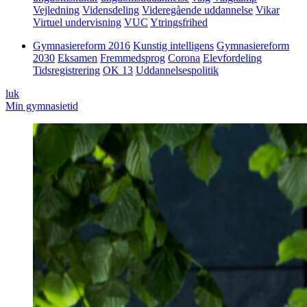
Vejledning
Vidensdeling
Videregående uddannelse
Vikar
Virtuel undervisning
VUC
Ytringsfrihed
Gymnasiereform 2016
Kunstig intelligens
Gymnasiereform
2030
Eksamen
Fremmedsprog
Corona
Elevfordeling
Tidsregistrering
OK 13
Uddannelsespolitik
luk
Min gymnasietid