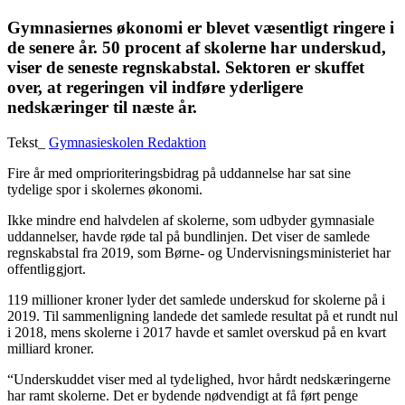
Gymnasiernes økonomi er blevet væsentligt ringere i
de senere år. 50 procent af skolerne har underskud,
viser de seneste regnskabstal. Sektoren er skuffet
over, at regeringen vil indføre yderligere
nedskæringer til næste år.
Tekst_
Gymnasieskolen Redaktion
Fire år med omprioriteringsbidrag på uddannelse har sat sine
tydelige spor i skolernes økonomi.
Ikke mindre end halvdelen af skolerne, som udbyder gymnasiale
uddannelser, havde røde tal på bundlinjen. Det viser de samlede
regnskabs
tal fra 2019, som Børne- og Undervisnings
ministeriet har
offentlig
gjort.
119 millioner kroner lyder det samlede underskud for skolerne på i
2019. Til sammenligning landede det samlede resultat på et rundt nul
i 2018, mens skolerne i 2017 havde et samlet overskud på en kvart
milliard kroner.
“Underskuddet viser med al tyde
lighed, hvor hårdt nedskæringerne
har ramt skolerne. Det er bydende nødvendigt at få ført penge