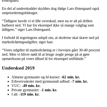
Østergaard.
En del af underskuddet skyldtes dog ifølge Lars Østergaard også
omprioriteringsbidraget.
“Tidligere havde vi et lille overskud, men nu er alt på driften
barberet ned. Vi har for eksempel ikke så mange valgfag som
tidligere,” siger Lars Østergaard.
I forhold til regeringens udspil om, at skolerne skal skære ned på
markeds
føringsudgifter, siger han:
“Vores udgifter til markeds
føring er i forvejen gået 30-40 procent
ned. Men vi bliver nødt til at bruge
nogle penge på at gøre
opmærksom på vores tilbud til for eksempel ord
blinde.”
Underskud 2019
Almene gymnasier og hf-kurser:
-62
mio. kr.
Erhvervsskoler med gymnasialt udbud:
-7 mio. kr.
VUC:
-49 mio. kr.
Private gymnasier:
-1 mio. kr.
I alt:
-119
mio. kr.​