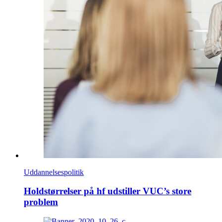
Uddannelsespolitik
Holdstørrelser på hf udstiller VUC’s store
problem