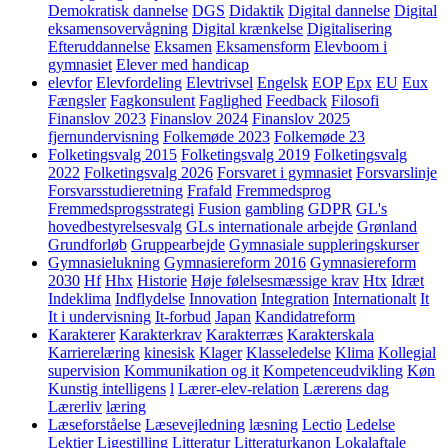
Demokratisk dannelse
DGS
Didaktik
Digital dannelse
Digital
eksamensovervågning
Digital krænkelse
Digitalisering
Efteruddannelse
Eksamen
Eksamensform
Elevboom i
gymnasiet
Elever med handicap
elevfor
Elevfordeling
Elevtrivsel
Engelsk
EOP
Epx
EU
Eux
Fængsler
Fagkonsulent
Faglighed
Feedback
Filosofi
Finanslov 2023
Finanslov 2024
Finanslov 2025
fjernundervisning
Folkemøde 2023
Folkemøde 23
Folketingsvalg 2015
Folketingsvalg 2019
Folketingsvalg
2022
Folketingsvalg 2026
Forsvaret i gymnasiet
Forsvarslinje
Forsvarsstudieretning
Frafald
Fremmedsprog
Fremmedsprogsstrategi
Fusion
gambling
GDPR
GL's
hovedbestyrelsesvalg
GLs internationale arbejde
Grønland
Grundforløb
Gruppearbejde
Gymnasiale suppleringskurser
Gymnasielukning
Gymnasiereform 2016
Gymnasiereform
2030
Hf
Hhx
Historie
Høje følelsesmæssige krav
Htx
Idræt
Indeklima
Indflydelse
Innovation
Integration
Internationalt
It
It i undervisning
It-forbud
Japan
Kandidatreform
Karakterer
Karakterkrav
Karakterræs
Karakterskala
Karrierelæring
kinesisk
Klager
Klasseledelse
Klima
Kollegial
supervision
Kommunikation og it
Kompetenceudvikling
Køn
Kunstig intelligens
l
Lærer-elev-relation
Lærerens dag
Lærerliv
læring
Læseforståelse
Læsevejledning
læsning
Lectio
Ledelse
Lektier
Ligestilling
Litteratur
Litteraturkanon
Lokalaftale