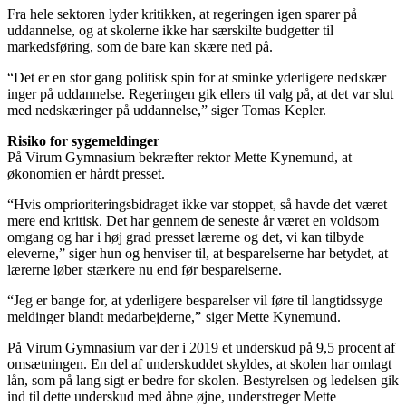
Fra hele sektoren lyder kritikken, at regeringen igen sparer på
uddannelse, og at skolerne ikke har særskilte budgetter til
markedsføring, som de bare kan skære ned på.
“Det er en stor gang politisk spin for at sminke yderligere ned
skær
inger på uddannelse. Regeringen gik ellers til valg på, at det var slut
med nedskæringer på uddannelse,” siger Tomas
Kepler.
Risiko for sygemeldinger
På Virum Gymnasium bekræfter rektor Mette Kynemund, at
økonomien er hårdt presset.
“Hvis omprioriteringsbidraget
ikke var stoppet, så havde det
været
mere end kritisk. Det har gennem de seneste år været en voldsom
omgang og har i høj grad presset lærerne og det, vi kan tilbyde
eleverne,” siger hun og henviser til, at besparelserne har betydet, at
lærerne løber
stærkere nu end før besparelserne.
“Jeg er bange for, at yderligere besparelser vil føre til langtidssyge
meldinger blandt medarbejderne,”
siger Mette Kynemund.
På Virum Gymnasium var der i 2019 et underskud på 9,5 procent af
omsætningen. En del af underskuddet skyldes, at skolen har omlagt
lån, som på lang sigt er bedre for
skolen. Bestyrelsen og ledelsen gik
ind til dette underskud med åbne øjne, under
streger Mette