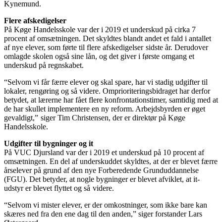
Kynemund.
Flere afskedigelser
På Køge Handelsskole var der i 2019 et underskud på cirka 7
procent af omsætningen. Det skyldtes blandt andet et fald i antallet
af nye elever, som førte til flere afskedigelser
sidste år. Derudover
omlagde skolen også sine lån, og det giver i første omgang et
underskud på regnskabet.
“Selvom vi får færre elever og skal spare, har vi stadig udgifter til
lokaler, rengøring og så videre. Omprioriteringsbidraget har derfor
betydet, at lærerne har fået flere konfrontationstimer, samtidig med at
de har skullet implementere en ny reform. Arbejdsbyrden er øget
gevaldigt,”
siger Tim Christensen, der er direktør på Køge
Handelsskole.
Udgifter til bygninger og it
På VUC Djursland var der i 2019 et underskud på 10 procent af
omsætningen. En del af underskuddet skyldtes, at der er blevet færre
årselever på grund af den nye Forberedende Grunduddannelse
(FGU). Det betyder, at nogle bygninger er blevet afviklet, at it-
udstyr er blevet flyttet og så
videre.
“Selvom vi mister elever, er der omkostninger, som ikke bare kan
skæres ned fra den ene dag til den anden,” siger forstander Lars