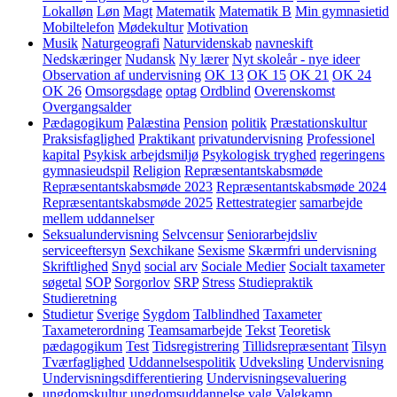
Lokalløn
Løn
Magt
Matematik
Matematik B
Min gymnasietid
Mobiltelefon
Mødekultur
Motivation
Musik
Naturgeografi
Naturvidenskab
navneskift
Nedskæringer
Nudansk
Ny lærer
Nyt skoleår - nye ideer
Observation af undervisning
OK 13
OK 15
OK 21
OK 24
OK 26
Omsorgsdage
optag
Ordblind
Overenskomst
Overgangsalder
Pædagogikum
Palæstina
Pension
politik
Præstationskultur
Praksisfaglighed
Praktikant
privatundervisning
Professionel
kapital
Psykisk arbejdsmiljø
Psykologisk tryghed
regeringens
gymnasieudspil
Religion
Repræsentantskabsmøde
Repræsentantskabsmøde 2023
Repræsentantskabsmøde 2024
Repræsentantskabsmøde 2025
Rettestrategier
samarbejde
mellem uddannelser
Seksualundervisning
Selvcensur
Seniorarbejdsliv
serviceeftersyn
Sexchikane
Sexisme
Skærmfri undervisning
Skriftlighed
Snyd
social arv
Sociale Medier
Socialt taxameter
søgetal
SOP
Sorgorlov
SRP
Stress
Studiepraktik
Studieretning
Studietur
Sverige
Sygdom
Talblindhed
Taxameter
Taxameterordning
Teamsamarbejde
Tekst
Teoretisk
pædagogikum
Test
Tidsregistrering
Tillidsrepræsentant
Tilsyn
Tværfaglighed
Uddannelsespolitik
Udveksling
Undervisning
Undervisningsdifferentiering
Undervisningsevaluering
ungdomskultur
ungdomsuddannelse
valg
Valgkamp