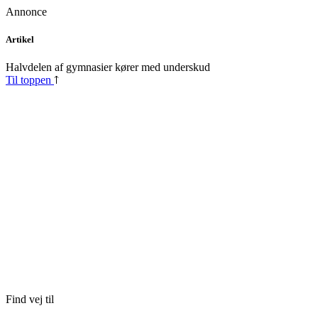
Annonce
Skip
Artikel
to
content
Halvdelen af gymnasier kører med underskud
Til toppen
Find vej til