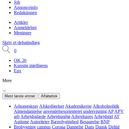
Job
Annonceinfo
Redaktionen
Artikler
Anmeldelser
Meninger
Skriv et debatindlæg
0
OK 26
Kunstig intelligens
Epx
Mere
Mest læste emner
Alfabetisk
Adgangskrav
Afskedigelser
Akademikerne
Alkoholpolitik
Almendannelse
anvendelsesorienteret undervisning
AP
APV
arb
Arbejdsglæde
Arbejdsmiljø
Arbejdspres
Arbejdstid
AT
Autisme
Autoriteter
Bæredygtighed
Besparelse
BNP
Brobygning
campus
Corona
Dannelse
Dans
Dansk
Deltid