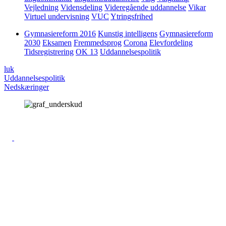
Vejledning
Vidensdeling
Videregående uddannelse
Vikar
Virtuel undervisning
VUC
Ytringsfrihed
Gymnasiereform 2016
Kunstig intelligens
Gymnasiereform
2030
Eksamen
Fremmedsprog
Corona
Elevfordeling
Tidsregistrering
OK 13
Uddannelsespolitik
luk
Uddannelsespolitik
Nedskæringer