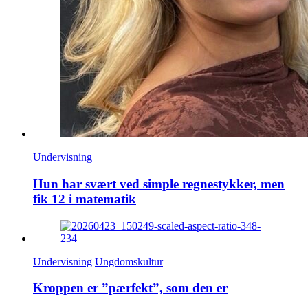
Undervisning
Hun har svært ved simple regnestykker, men
fik 12 i matematik
Undervisning
Ungdomskultur
Kroppen er ”pærfekt”, som den er