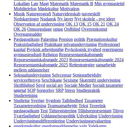
Lokalløn
Løn
Magt
Matematik
Matematik B
Min gymnasietid
Mobiltelefon
Mødekultur
Motivation
Musik
Naturgeografi
Naturvidenskab
navneskift
Nedskæringer
Nudansk
Ny lærer
Nyt skoleår - nye ideer
Observation af undervisning
OK 13
OK 15
OK 21
OK 24
OK 26
Omsorgsdage
optag
Ordblind
Overenskomst
Overgangsalder
Pædagogikum
Palæstina
Pension
politik
Præstationskultur
Praksisfaglighed
Praktikant
privatundervisning
Professionel
kapital
Psykisk arbejdsmiljø
Psykologisk tryghed
regeringens
gymnasieudspil
Religion
Repræsentantskabsmøde
Repræsentantskabsmøde 2023
Repræsentantskabsmøde 2024
Repræsentantskabsmøde 2025
Rettestrategier
samarbejde
mellem uddannelser
Seksualundervisning
Selvcensur
Seniorarbejdsliv
serviceeftersyn
Sexchikane
Sexisme
Skærmfri undervisning
Skriftlighed
Snyd
social arv
Sociale Medier
Socialt taxameter
søgetal
SOP
Sorgorlov
SRP
Stress
Studiepraktik
Studieretning
Studietur
Sverige
Sygdom
Talblindhed
Taxameter
Taxameterordning
Teamsamarbejde
Tekst
Teoretisk
pædagogikum
Test
Tidsregistrering
Tillidsrepræsentant
Tilsyn
Tværfaglighed
Uddannelsespolitik
Udveksling
Undervisning
Undervisningsdifferentiering
Undervisningsevaluering
ungdomskultur
ungdomsuddannelse
valg
Valgkamp