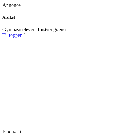
Annonce
Skip
Artikel
to
content
Gymnasieelever afprøver grænser
Til toppen
Find vej til