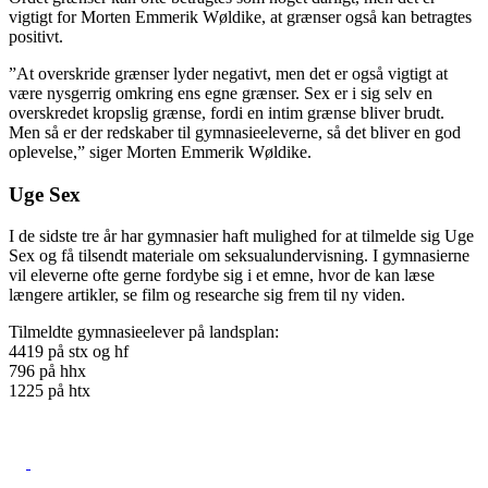
vigtigt for Morten Emmerik Wøldike, at grænser også kan betragtes
positivt.
”At overskride grænser lyder negativt, men det er også vigtigt at
være nysgerrig omkring ens egne grænser. Sex er i sig selv en
overskredet kropslig grænse, fordi en intim grænse bliver brudt.
Men så er der redskaber til gymnasieeleverne, så det bliver en god
oplevelse,” siger Morten Emmerik Wøldike.
Uge Sex
I de sidste tre år har gymnasier haft mulighed for at tilmelde sig Uge
Sex og få tilsendt materiale om seksualundervisning. I gymnasierne
vil eleverne ofte gerne fordybe sig i et emne, hvor de kan læse
længere artikler, se film og researche sig frem til ny viden.
Tilmeldte gymnasieelever på landsplan:
4419 på stx og hf
796 på hhx
1225 på htx