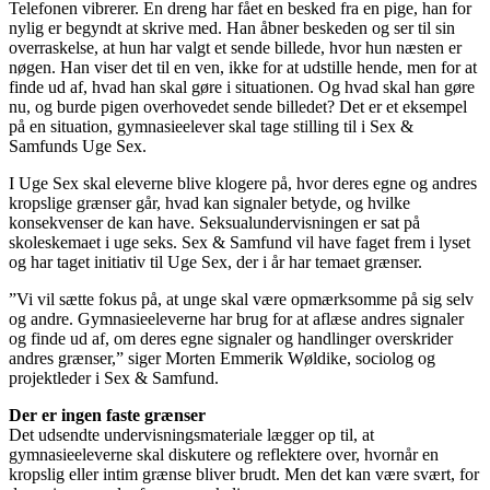
Telefonen vibrerer. En dreng har fået en besked fra en pige, han for
nylig er begyndt at skrive med. Han åbner beskeden og ser til sin
overraskelse, at hun har valgt et sende billede, hvor hun næsten er
nøgen. Han viser det til en ven, ikke for at udstille hende, men for at
finde ud af, hvad han skal gøre i situationen. Og hvad skal han gøre
nu, og burde pigen overhovedet sende billedet? Det er et eksempel
på en situation, gymnasieelever skal tage stilling til i Sex &
Samfunds Uge Sex.
I Uge Sex skal eleverne blive klogere på, hvor deres egne og andres
kropslige grænser går, hvad kan signaler betyde, og hvilke
konsekvenser de kan have. Seksualundervisningen er sat på
skoleskemaet i uge seks. Sex & Samfund vil have faget frem i lyset
og har taget initiativ til Uge Sex, der i år har temaet grænser.
”Vi vil sætte fokus på, at unge skal være opmærksomme på sig selv
og andre. Gymnasieeleverne har brug for at aflæse andres signaler
og finde ud af, om deres egne signaler og handlinger overskrider
andres grænser,” siger Morten Emmerik Wøldike, sociolog og
projektleder i Sex & Samfund.
Der er ingen faste grænser
Det udsendte undervisningsmateriale lægger op til, at
gymnasieeleverne skal diskutere og reflektere over, hvornår en
kropslig eller intim grænse bliver brudt. Men det kan være svært, for