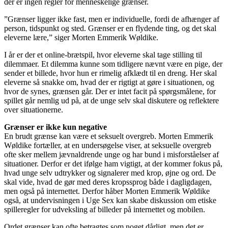
der er ingen regler for menneskelige grænser.
”Grænser ligger ikke fast, men er individuelle, fordi de afhænger af
person, tidspunkt og sted. Grænser er en flydende ting, og det skal
eleverne lære,” siger Morten Emmerik Wøldike.
I år er der et online-brætspil, hvor eleverne skal tage stilling til
dilemmaer. Et dilemma kunne som tidligere nævnt være en pige, der
sender et billede, hvor hun er rimelig afklædt til en dreng. Her skal
eleverne så snakke om, hvad der er rigtigt at gøre i situationen, og
hvor de synes, grænsen går. Der er intet facit på spørgsmålene, for
spillet går nemlig ud på, at de unge selv skal diskutere og reflektere
over situationerne.
Grænser er ikke kun negative
En brudt grænse kan være et seksuelt overgreb. Morten Emmerik
Wøldike fortæller, at en undersøgelse viser, at seksuelle overgreb
ofte sker mellem jævnaldrende unge og har bund i misforståelser af
situationer. Derfor er det ifølge ham vigtigt, at der kommer fokus på,
hvad unge selv udtrykker og signalerer med krop, øjne og ord. De
skal vide, hvad de gør med deres kropssprog både i dagligdagen,
men også på internettet. Derfor håber Morten Emmerik Wøldike
også, at undervisningen i Uge Sex kan skabe diskussion om etiske
spilleregler for udveksling af billeder på internettet og mobilen.
Ordet grænser kan ofte betragtes som noget dårligt, men det er