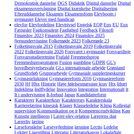
Demokratisk dannelse
DGS
Didaktik
Digital dannelse
Digital
eksamensovervågning
Digital krænkelse
Digitalisering
Efteruddannelse
Eksamen
Eksamensform
Elevboom i
gymnasiet
Elever med handicap
elevfor
Elevfordeling
Elevtrivsel
Engelsk
EOP
Epx
EU
Eux
Fængsler
Fagkonsulent
Faglighed
Feedback
Filosofi
Finanslov 2023
Finanslov 2024
Finanslov 2025
fjernundervisning
Folkemøde 2023
Folkemøde 23
Folketingsvalg 2015
Folketingsvalg 2019
Folketingsvalg
2022
Folketingsvalg 2026
Forsvaret i gymnasiet
Forsvarslinje
Forsvarsstudieretning
Frafald
Fremmedsprog
Fremmedsprogsstrategi
Fusion
gambling
GDPR
GL's
hovedbestyrelsesvalg
GLs internationale arbejde
Grønland
Grundforløb
Gruppearbejde
Gymnasiale suppleringskurser
Gymnasielukning
Gymnasiereform 2016
Gymnasiereform
2030
Hf
Hhx
Historie
Høje følelsesmæssige krav
Htx
Idræt
Indeklima
Indflydelse
Innovation
Integration
Internationalt
It
It i undervisning
It-forbud
Japan
Kandidatreform
Karakterer
Karakterkrav
Karakterræs
Karakterskala
Karrierelæring
kinesisk
Klager
Klasseledelse
Klima
Kollegial
supervision
Kommunikation og it
Kompetenceudvikling
Køn
Kunstig intelligens
l
Lærer-elev-relation
Lærerens dag
Lærerliv
læring
Læseforståelse
Læsevejledning
læsning
Lectio
Ledelse
Lektier
Ligestilling
Litteratur
Litteraturkanon
Lokalaftale