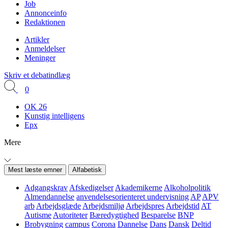
Job
Annonceinfo
Redaktionen
Artikler
Anmeldelser
Meninger
Skriv et debatindlæg
0
OK 26
Kunstig intelligens
Epx
Mere
Mest læste emner
Alfabetisk
Adgangskrav
Afskedigelser
Akademikerne
Alkoholpolitik
Almendannelse
anvendelsesorienteret undervisning
AP
APV
arb
Arbejdsglæde
Arbejdsmiljø
Arbejdspres
Arbejdstid
AT
Autisme
Autoriteter
Bæredygtighed
Besparelse
BNP
Brobygning
campus
Corona
Dannelse
Dans
Dansk
Deltid