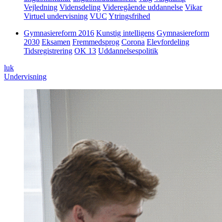
Vejledning
Vidensdeling
Videregående uddannelse
Vikar
Virtuel undervisning
VUC
Ytringsfrihed
Gymnasiereform 2016
Kunstig intelligens
Gymnasiereform
2030
Eksamen
Fremmedsprog
Corona
Elevfordeling
Tidsregistrering
OK 13
Uddannelsespolitik
luk
Undervisning