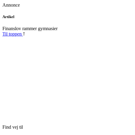
Annonce
Skip
Artikel
to
content
Finanslov rammer gymnasier
Til toppen
Find vej til