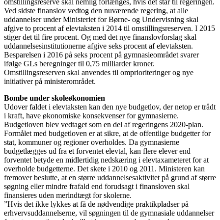
omstillingsreserve skal nemlig forlænges, hvis det står til regeringen.
Ved sidste finanslov vedtog den nuværende regering, at alle
uddannelser under Ministeriet for Børne- og Undervisning skal
afgive to procent af elevtaksten i 2014 til omstillingsreserven. I 2015
stiger det til fire procent. Og med det nye finanslovforslag skal
uddannelsesinstitutionerne afgive seks procent af elevtaksten.
Besparelsen i 2016 på seks procent på gymnasieområdet svarer
ifølge GLs beregninger til 0,75 milliarder kroner.
Omstillingsreserven skal anvendes til omprioriteringer og nye
initiativer på ministerområdet.
Bombe under skoleøkonomien
Udover faldet i elevtaksten kan den nye budgetlov, der netop er trådt
i kraft, have økonomiske konsekvenser for gymnasierne.
Budgetloven blev vedtaget som en del af regeringens 2020-plan.
Formålet med budgetloven er at sikre, at de offentlige budgetter for
stat, kommuner og regioner overholdes. Da gymnasierne
budgetlægges ud fra et forventet elevtal, kan flere elever end
forventet betyde en midlertidig nedskæring i elevtaxameteret for at
overholde budgetterne. Det skete i 2010 og 2011. Ministeren kan
fremover beslutte, at en større uddannelsesaktivitet på grund af større
søgning eller mindre frafald end forudsagt i finansloven skal
finansieres uden merindtægt for skolerne.
”Hvis det ikke lykkes at få de nødvendige praktikpladser på
erhvervsuddannelserne, vil søgningen til de gymnasiale uddannelser