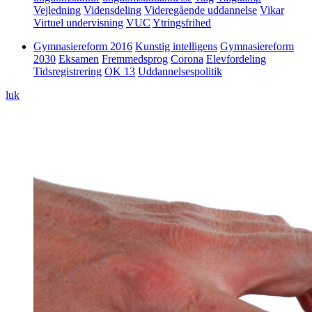
Vejledning
Vidensdeling
Videregående uddannelse
Vikar
Virtuel undervisning
VUC
Ytringsfrihed
Gymnasiereform 2016
Kunstig intelligens
Gymnasiereform
2030
Eksamen
Fremmedsprog
Corona
Elevfordeling
Tidsregistrering
OK 13
Uddannelsespolitik
luk