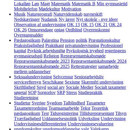
Lokalløn
Løn
Magt
Matematik
Matematik B
Min gymnasietid
Mobiltelefon
Mødekultur
Motivation
Musik
Naturgeografi
Naturvidenskab
navneskift
Nedskæringer
Nudansk
Ny lærer
Nyt skoleår - nye ideer
Observation af undervisning
OK 13
OK 15
OK 21
OK 24
OK 26
Omsorgsdage
optag
Ordblind
Overenskomst
Overgangsalder
Pædagogikum
Palæstina
Pension
politik
Præstationskultur
Praksisfaglighed
Praktikant
privatundervisning
Professionel
kapital
Psykisk arbejdsmiljø
Psykologisk tryghed
regeringens
gymnasieudspil
Religion
Repræsentantskabsmøde
Repræsentantskabsmøde 2023
Repræsentantskabsmøde 2024
Repræsentantskabsmøde 2025
Rettestrategier
samarbejde
mellem uddannelser
Seksualundervisning
Selvcensur
Seniorarbejdsliv
serviceeftersyn
Sexchikane
Sexisme
Skærmfri undervisning
Skriftlighed
Snyd
social arv
Sociale Medier
Socialt taxameter
søgetal
SOP
Sorgorlov
SRP
Stress
Studiepraktik
Studieretning
Studietur
Sverige
Sygdom
Talblindhed
Taxameter
Taxameterordning
Teamsamarbejde
Tekst
Teoretisk
pædagogikum
Test
Tidsregistrering
Tillidsrepræsentant
Tilsyn
Tværfaglighed
Uddannelsespolitik
Udveksling
Undervisning
Undervisningsdifferentiering
Undervisningsevaluering
ungdomskultur
ungdomsuddannelse
valg
Valgkamp