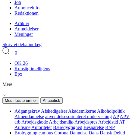
Job
Annonceinfo
Redaktionen
Artikler
Anmeldelser
Meninger
Skriv et debatindlæg
0
OK 26
Kunstig intelligens
Epx
Mere
Mest læste emner
Alfabetisk
Adgangskrav
Afskedigelser
Akademikerne
Alkoholpolitik
Almendannelse
anvendelsesorienteret undervisning
AP
APV
arb
Arbejdsglæde
Arbejdsmiljø
Arbejdspres
Arbejdstid
AT
Autisme
Autoriteter
Bæredygtighed
Besparelse
BNP
Brobygning
campus
Corona
Dannelse
Dans
Dansk
Deltid