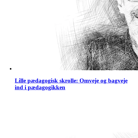
Lille pædagogisk skrolle: Omveje og bagveje
ind i pædagogikken