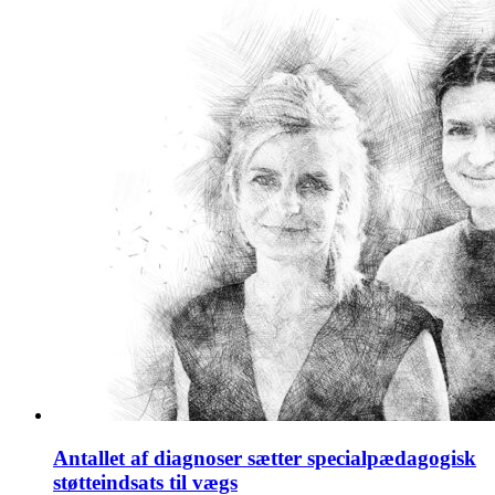
Antallet af diagnoser sætter specialpædagogisk
støtteindsats til vægs